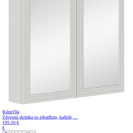
Kúpeľňa
Závesná skrinka so zrkadlom, kašmír, ...
195.10 €
€