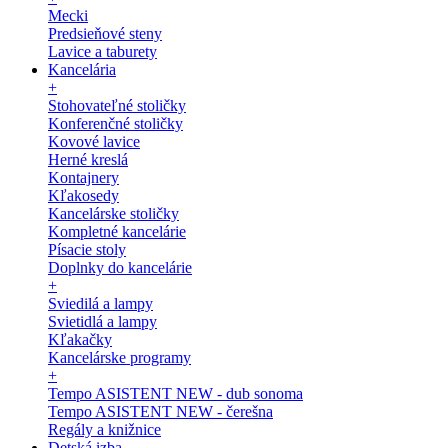
Mecki
Predsieňové steny
Lavice a taburety
Kancelária
+
Stohovateľné stoličky
Konferenčné stoličky
Kovové lavice
Herné kreslá
Kontajnery
Kľakosedy
Kancelárske stoličky
Kompletné kancelárie
Písacie stoly
Doplnky do kancelárie
+
Sviedilá a lampy
Svietidlá a lampy
Kľakačky
Kancelárske programy
+
Tempo ASISTENT NEW - dub sonoma
Tempo ASISTENT NEW - čerešna
Regály a knižnice
Detská izba