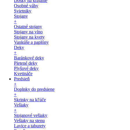
Dosky na krájanie
Osobné váhy
Svietniky
Stojany
+
Ostatné stojany
Stojany na víno
Stojany na kvety
Vankúše a paplóny
Deky
+
Baránkové deky
Pletené deky
Plyšové deky
Kvetináče
Predsieň
+
Doplnky do predsiene
+
Skrinky na kľúče
Vešiaky
+
Stojanové vešiaky
Vešiaky na stenu
Lavice a taburety