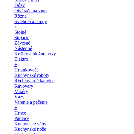
Dózy
Otvárače na víno
Rôzne
Svietidlá a lampy
+
Stolné
Stojacie
Závesné
Nástenné
Košíky a úložné boxy
Elektro
+
Hriankovače
Kuchynské roboty
Rýchlovarné kanvice
Kávovary
Mixéry
Vázy
Varenie a pečenie
+
Hrnce
Panvice
Kuchynské váhy
Kuchynské nože