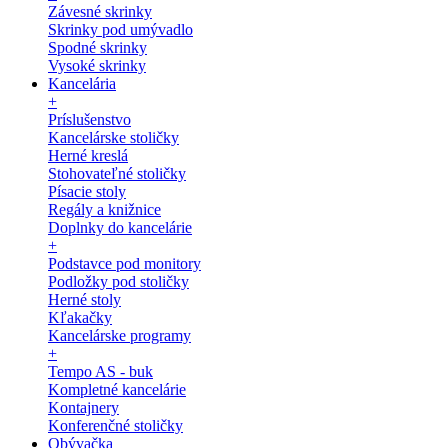
Závesné skrinky
Skrinky pod umývadlo
Spodné skrinky
Vysoké skrinky
Kancelária
+
Príslušenstvo
Kancelárske stoličky
Herné kreslá
Stohovateľné stoličky
Písacie stoly
Regály a knižnice
Doplnky do kancelárie
+
Podstavce pod monitory
Podložky pod stoličky
Herné stoly
Kľakačky
Kancelárske programy
+
Tempo AS - buk
Kompletné kancelárie
Kontajnery
Konferenčné stoličky
Obývačka