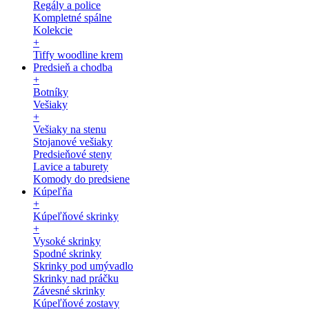
Regály a police
Kompletné spálne
Kolekcie
+
Tiffy woodline krem
Predsieň a chodba
+
Botníky
Vešiaky
+
Vešiaky na stenu
Stojanové vešiaky
Predsieňové steny
Lavice a taburety
Komody do predsiene
Kúpeľňa
+
Kúpeľňové skrinky
+
Vysoké skrinky
Spodné skrinky
Skrinky pod umývadlo
Skrinky nad práčku
Závesné skrinky
Kúpeľňové zostavy