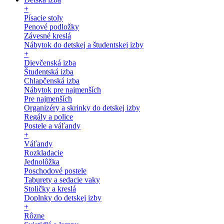
+
Písacie stoly
Penové podložky
Závesné kreslá
Nábytok do detskej a študentskej izby
+
Dievčenská izba
Študentská izba
Chlapčenská izba
Nábytok pre najmenších
Pre najmenších
Organizéry a skrinky do detskej izby
Regály a police
Postele a váľandy
+
Váľandy
Rozkladacie
Jednolôžka
Poschodové postele
Taburety a sedacie vaky
Stoličky a kreslá
Doplnky do detskej izby
+
Rôzne