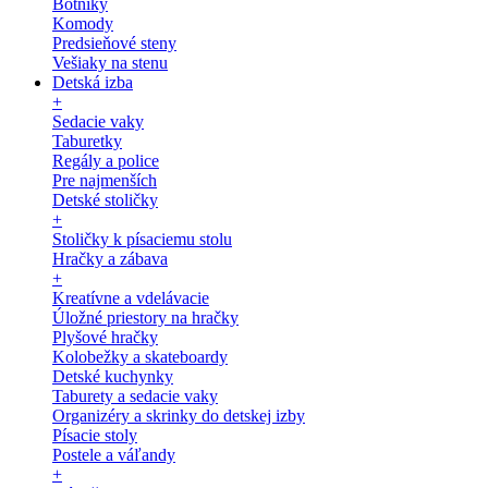
Botníky
Komody
Predsieňové steny
Vešiaky na stenu
Detská izba
+
Sedacie vaky
Taburetky
Regály a police
Pre najmenších
Detské stoličky
+
Stoličky k písaciemu stolu
Hračky a zábava
+
Kreatívne a vdelávacie
Úložné priestory na hračky
Plyšové hračky
Kolobežky a skateboardy
Detské kuchynky
Taburety a sedacie vaky
Organizéry a skrinky do detskej izby
Písacie stoly
Postele a váľandy
+