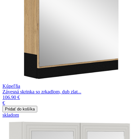
Kúpeľňa
Závesná skrinka so zrkadlom, dub zlat...
106.90 €
€
skladom