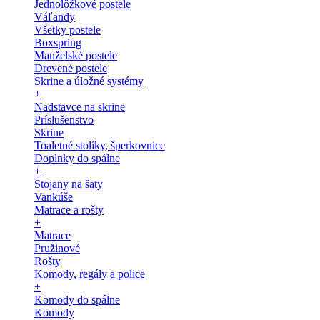
Jednolôžkové postele
Váľandy
Všetky postele
Boxspring
Manželské postele
Drevené postele
Skrine a úložné systémy
+
Nadstavce na skrine
Príslušenstvo
Skrine
Toaletné stolíky, šperkovnice
Doplnky do spálne
+
Stojany na šaty
Vankúše
Matrace a rošty
+
Matrace
Pružinové
Rošty
Komody, regály a police
+
Komody do spálne
Komody