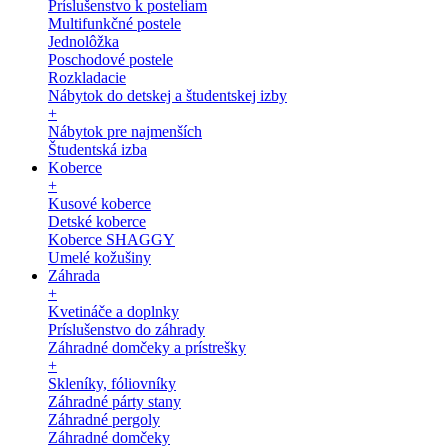
Príslušenstvo k posteliam
Multifunkčné postele
Jednolôžka
Poschodové postele
Rozkladacie
Nábytok do detskej a študentskej izby
+
Nábytok pre najmenších
Študentská izba
Koberce
+
Kusové koberce
Detské koberce
Koberce SHAGGY
Umelé kožušiny
Záhrada
+
Kvetináče a doplnky
Príslušenstvo do záhrady
Záhradné domčeky a prístrešky
+
Skleníky, fóliovníky
Záhradné párty stany
Záhradné pergoly
Záhradné domčeky