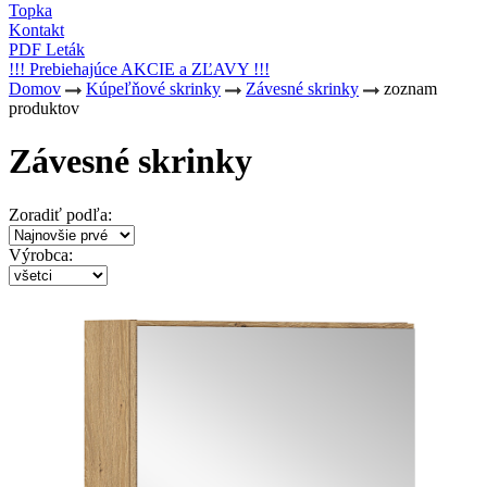
Topka
Kontakt
PDF Leták
!!! Prebiehajúce AKCIE a ZĽAVY !!!
Domov
Kúpeľňové skrinky
Závesné skrinky
zoznam
produktov
Závesné skrinky
Zoradiť podľa:
Výrobca: