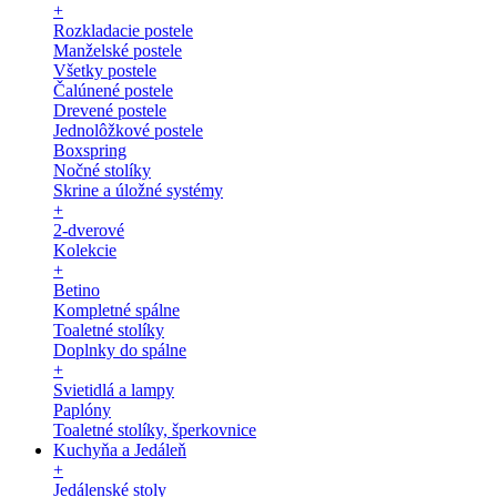
+
Rozkladacie postele
Manželské postele
Všetky postele
Čalúnené postele
Drevené postele
Jednolôžkové postele
Boxspring
Nočné stolíky
Skrine a úložné systémy
+
2-dverové
Kolekcie
+
Betino
Kompletné spálne
Toaletné stolíky
Doplnky do spálne
+
Svietidlá a lampy
Paplóny
Toaletné stolíky, šperkovnice
Kuchyňa a Jedáleň
+
Jedálenské stoly