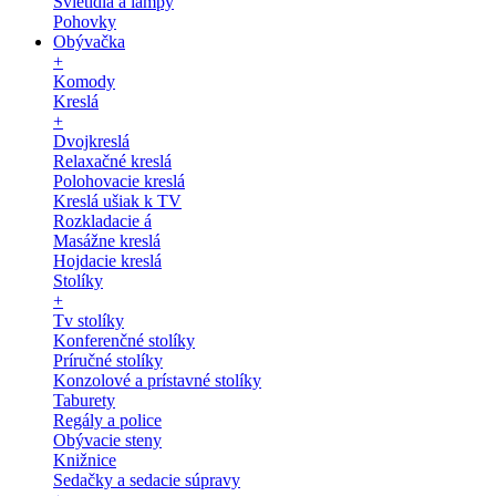
Svietidlá a lampy
Pohovky
Obývačka
+
Komody
Kreslá
+
Dvojkreslá
Relaxačné kreslá
Polohovacie kreslá
Kreslá ušiak k TV
Rozkladacie á
Masážne kreslá
Hojdacie kreslá
Stolíky
+
Tv stolíky
Konferenčné stolíky
Príručné stolíky
Konzolové a prístavné stolíky
Taburety
Regály a police
Obývacie steny
Knižnice
Sedačky a sedacie súpravy