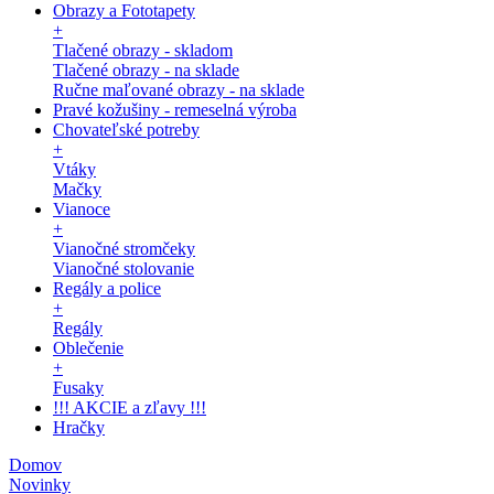
Obrazy a Fototapety
+
Tlačené obrazy - skladom
Tlačené obrazy - na sklade
Ručne maľované obrazy - na sklade
Pravé kožušiny - remeselná výroba
Chovateľské potreby
+
Vtáky
Mačky
Vianoce
+
Vianočné stromčeky
Vianočné stolovanie
Regály a police
+
Regály
Oblečenie
+
Fusaky
!!! AKCIE a zľavy !!!
Hračky
Domov
Novinky