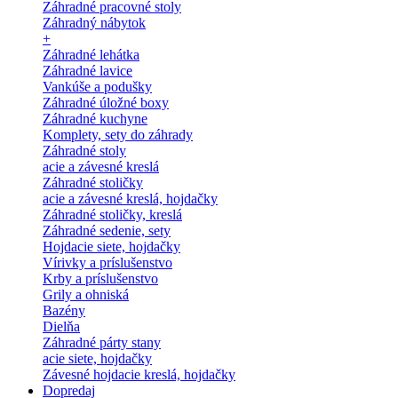
Záhradné pracovné stoly
Záhradný nábytok
+
Záhradné lehátka
Záhradné lavice
Vankúše a podušky
Záhradné úložné boxy
Záhradné kuchyne
Komplety, sety do záhrady
Záhradné stoly
acie a závesné kreslá
Záhradné stoličky
acie a závesné kreslá, hojdačky
Záhradné stoličky, kreslá
Záhradné sedenie, sety
Hojdacie siete, hojdačky
Vírivky a príslušenstvo
Krby a príslušenstvo
Grily a ohniská
Bazény
Dielňa
Záhradné párty stany
acie siete, hojdačky
Závesné hojdacie kreslá, hojdačky
Dopredaj