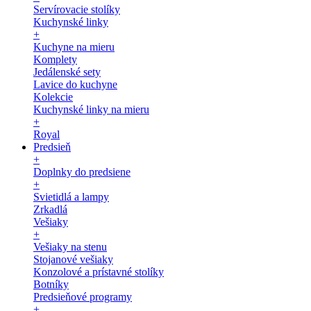
Servírovacie stolíky
Kuchynské linky
+
Kuchyne na mieru
Komplety
Jedálenské sety
Lavice do kuchyne
Kolekcie
Kuchynské linky na mieru
+
Royal
Predsieň
+
Doplnky do predsiene
+
Svietidlá a lampy
Zrkadlá
Vešiaky
+
Vešiaky na stenu
Stojanové vešiaky
Konzolové a prístavné stolíky
Botníky
Predsieňové programy
+