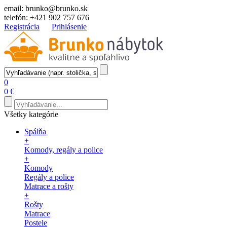
email:
brunko@brunko.sk
telefón:
+421 902 757 676
Registrácia
Prihlásenie
0
0 €
Všetky kategórie
Spálňa
+
Komody, regály a police
+
Komody
Regály a police
Matrace a rošty
+
Rošty
Matrace
Postele