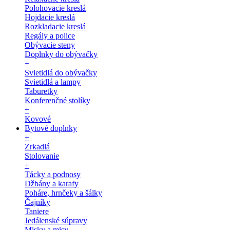
Polohovacie kreslá
Hojdacie kreslá
Rozkladacie kreslá
Regály a police
Obývacie steny
Doplnky do obývačky
+
Svietidlá do obývačky
Svietidlá a lampy
Taburetky
Konferenčné stolíky
+
Kovové
Bytové doplnky
+
Zrkadlá
Stolovanie
+
Tácky a podnosy
Džbány a karafy
Poháre, hrnčeky a šálky
Čajníky
Taniere
Jedálenské súpravy
Misky a misy