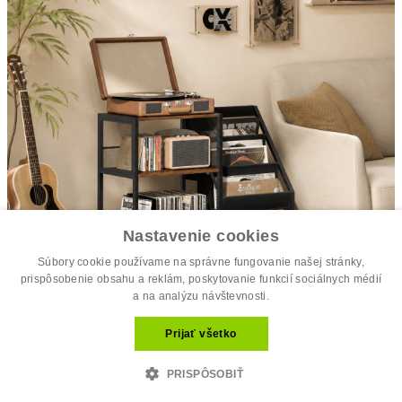
Nastavenie cookies
Súbory cookie používame na správne fungovanie našej stránky,
prispôsobenie obsahu a reklám, poskytovanie funkcií sociálnych médií
a na analýzu návštevnosti.
Stolík na gramofón a LP platne 81x30x...
Prijať všetko
63.00 €
70.00 €
PRISPÔSOBIŤ