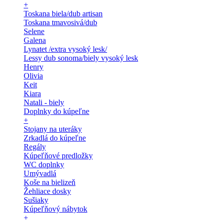
+
Toskana biela/dub artisan
Toskana tmavosivá/dub
Selene
Galena
Lynatet /extra vysoký lesk/
Lessy dub sonoma/biely vysoký lesk
Henry
Olivia
Keit
Kiara
Natali - biely
Doplnky do kúpeľne
+
Stojany na uteráky
Zrkadlá do kúpeľne
Regály
Kúpeľňové predložky
WC doplnky
Umývadlá
Koše na bielizeň
Žehliace dosky
Sušiaky
Kúpeľňový nábytok
+