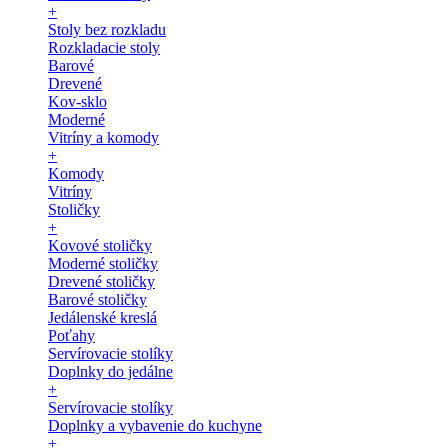
+
Stoly bez rozkladu
Rozkladacie stoly
Barové
Drevené
Kov-sklo
Moderné
Vitríny a komody
+
Komody
Vitríny
Stoličky
+
Kovové stoličky
Moderné stoličky
Drevené stoličky
Barové stoličky
Jedálenské kreslá
Poťahy
Servírovacie stolíky
Doplnky do jedálne
+
Servírovacie stolíky
Doplnky a vybavenie do kuchyne
+