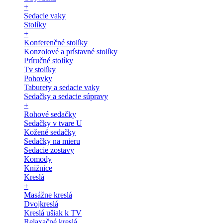
+
Sedacie vaky
Stolíky
+
Konferenčné stolíky
Konzolové a prístavné stolíky
Príručné stolíky
Tv stolíky
Pohovky
Taburety a sedacie vaky
Sedačky a sedacie súpravy
+
Rohové sedačky
Sedačky v tvare U
Kožené sedačky
Sedačky na mieru
Sedacie zostavy
Komody
Knižnice
Kreslá
+
Masážne kreslá
Dvojkreslá
Kreslá ušiak k TV
Relaxačné kreslá