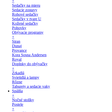
+
Sedačky na mieru
Sedacie zostavy
Rohové sedačky
Sedačky v tvare U
Kožené sedačky
Pohovky
Obývacie programy
+
Siran
Dunaj
Provance
Kora Sosna Andersen
Royal
Doplnky do obývačky
+
Zrkadlá
Svietidlá a lampy
Rôzne
Taburety a sedacie vaky
Spálňa
+
Nočné stolíky
Postele
+