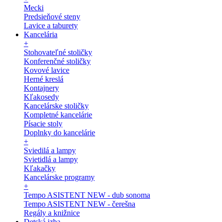
Mecki
Predsieňové steny
Lavice a taburety
Kancelária
+
Stohovateľné stoličky
Konferenčné stoličky
Kovové lavice
Herné kreslá
Kontajnery
Kľakosedy
Kancelárske stoličky
Kompletné kancelárie
Písacie stoly
Doplnky do kancelárie
+
Sviedilá a lampy
Svietidlá a lampy
Kľakačky
Kancelárske programy
+
Tempo ASISTENT NEW - dub sonoma
Tempo ASISTENT NEW - čerešna
Regály a knižnice
Detská izba