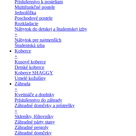
Príslušenstvo k posteliam
Multifunkčné postele
Jednolôžka
Poschodové postele
Rozkladacie
Nábytok do detskej a študentskej izby
+
Nábytok pre najmenších
Študentská izba
Koberce
+
Kusové koberce
Detské koberce
Koberce SHAGGY
Umelé kožušiny
Záhrada
+
Kvetináče a doplnky
Príslušenstvo do záhrady
Záhradné domčeky a prístrešky
+
Skleníky, fóliovníky
Záhradné párty stany
Záhradné pergoly
Záhradné domčeky