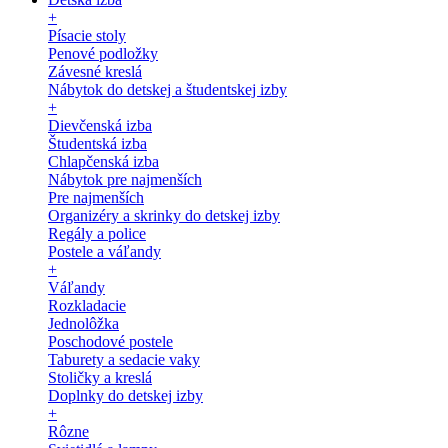
+
Písacie stoly
Penové podložky
Závesné kreslá
Nábytok do detskej a študentskej izby
+
Dievčenská izba
Študentská izba
Chlapčenská izba
Nábytok pre najmenších
Pre najmenších
Organizéry a skrinky do detskej izby
Regály a police
Postele a váľandy
+
Váľandy
Rozkladacie
Jednolôžka
Poschodové postele
Taburety a sedacie vaky
Stoličky a kreslá
Doplnky do detskej izby
+
Rôzne