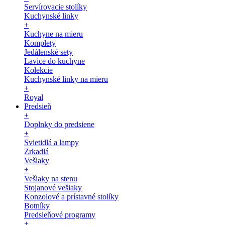
Servírovacie stolíky
Kuchynské linky
+
Kuchyne na mieru
Komplety
Jedálenské sety
Lavice do kuchyne
Kolekcie
Kuchynské linky na mieru
+
Royal
Predsieň
+
Doplnky do predsiene
+
Svietidlá a lampy
Zrkadlá
Vešiaky
+
Vešiaky na stenu
Stojanové vešiaky
Konzolové a prístavné stolíky
Botníky
Predsieňové programy
+