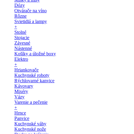
Dózy
Otvárače na víno
Rôzne
Svietidlá a lampy
+
Stolné
Stojacie
Závesné
Nástenné
Košíky a úložné boxy
Elektro
+
Hriankovače
Kuchynské roboty
Rýchlovarné kanvice
Kávovary
Mixéry
Vázy
Varenie a pečenie
+
Hrnce
Panvice
Kuchynské váhy
Kuchynské nože