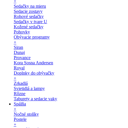
+
Sedačky na mieru
Sedacie zostavy
Rohové sedačky
Sedačky v tvare U
Kožené sedačky
Pohovky
Obývacie programy
+
Siran
Dunaj
Provance
Kora Sosna Andersen
Royal
Doplnky do obývačky
+
Zrkadlá
Svietidlá a lampy
Rôzne
Taburety a sedacie vaky
Spálňa
+
Nočné stolíky
Postele
+