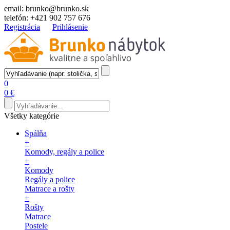
email:
brunko@brunko.sk
telefón:
+421 902 757 676
Registrácia
Prihlásenie
0
0 €
Všetky kategórie
Spálňa
+
Komody, regály a police
+
Komody
Regály a police
Matrace a rošty
+
Rošty
Matrace
Postele