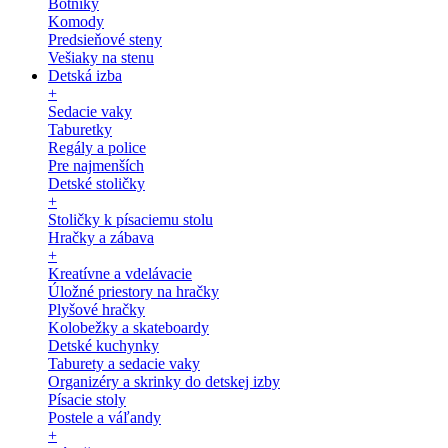
Botníky
Komody
Predsieňové steny
Vešiaky na stenu
Detská izba
+
Sedacie vaky
Taburetky
Regály a police
Pre najmenších
Detské stoličky
+
Stoličky k písaciemu stolu
Hračky a zábava
+
Kreatívne a vdelávacie
Úložné priestory na hračky
Plyšové hračky
Kolobežky a skateboardy
Detské kuchynky
Taburety a sedacie vaky
Organizéry a skrinky do detskej izby
Písacie stoly
Postele a váľandy
+