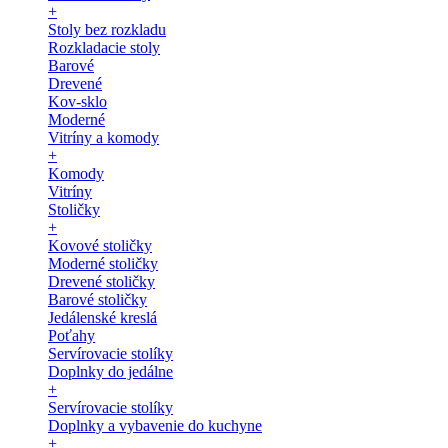
+
Stoly bez rozkladu
Rozkladacie stoly
Barové
Drevené
Kov-sklo
Moderné
Vitríny a komody
+
Komody
Vitríny
Stoličky
+
Kovové stoličky
Moderné stoličky
Drevené stoličky
Barové stoličky
Jedálenské kreslá
Poťahy
Servírovacie stolíky
Doplnky do jedálne
+
Servírovacie stolíky
Doplnky a vybavenie do kuchyne
+