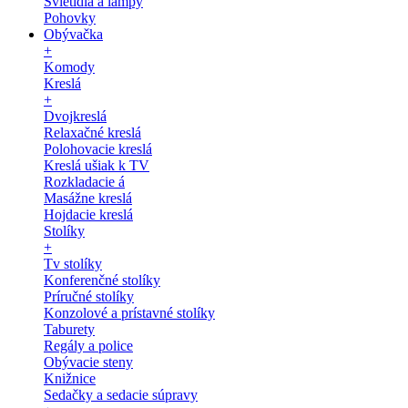
Svietidlá a lampy
Pohovky
Obývačka
+
Komody
Kreslá
+
Dvojkreslá
Relaxačné kreslá
Polohovacie kreslá
Kreslá ušiak k TV
Rozkladacie á
Masážne kreslá
Hojdacie kreslá
Stolíky
+
Tv stolíky
Konferenčné stolíky
Príručné stolíky
Konzolové a prístavné stolíky
Taburety
Regály a police
Obývacie steny
Knižnice
Sedačky a sedacie súpravy