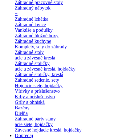
Záhradné pracovné stoly
Záhradný nábytok
+
Záhradné lehátka
Záhradné lavice
Vankúše a podušky
Záhradné úložné boxy
Záhradné kuchyne
Komplety, sety do záhrady
Záhradné stoly
acie a závesné kreslá
Záhradné stoličky
acie a závesné kreslá, hojdačky
Záhradné stoličky, kreslá
Záhradné sedenie, sety
Hojdacie siete, hojdačky
Vírivky a príslušenstvo
Krby a príslušenstvo
Grily a ohniská
Bazény
Dielňa
Záhradné párty stany
acie siete, hojdačky
Závesné hojdacie kreslá, hojdačky
Dopredaj