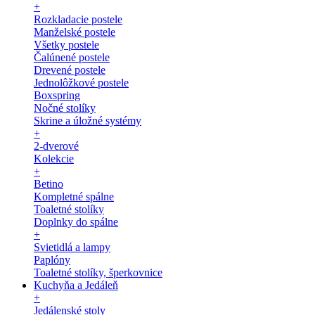
+
Rozkladacie postele
Manželské postele
Všetky postele
Čalúnené postele
Drevené postele
Jednolôžkové postele
Boxspring
Nočné stolíky
Skrine a úložné systémy
+
2-dverové
Kolekcie
+
Betino
Kompletné spálne
Toaletné stolíky
Doplnky do spálne
+
Svietidlá a lampy
Paplóny
Toaletné stolíky, šperkovnice
Kuchyňa a Jedáleň
+
Jedálenské stoly