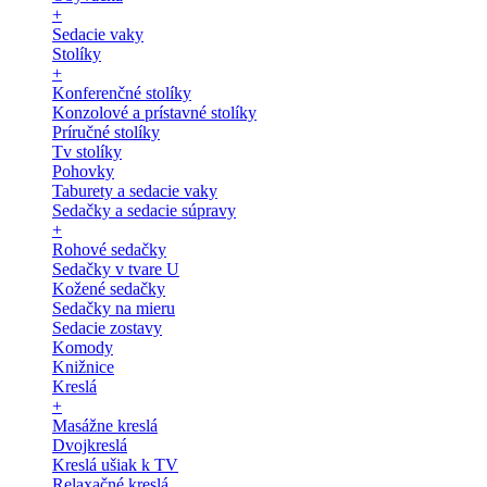
+
Sedacie vaky
Stolíky
+
Konferenčné stolíky
Konzolové a prístavné stolíky
Príručné stolíky
Tv stolíky
Pohovky
Taburety a sedacie vaky
Sedačky a sedacie súpravy
+
Rohové sedačky
Sedačky v tvare U
Kožené sedačky
Sedačky na mieru
Sedacie zostavy
Komody
Knižnice
Kreslá
+
Masážne kreslá
Dvojkreslá
Kreslá ušiak k TV
Relaxačné kreslá