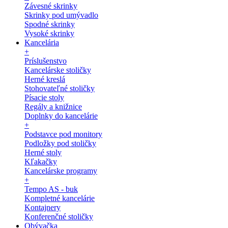
Závesné skrinky
Skrinky pod umývadlo
Spodné skrinky
Vysoké skrinky
Kancelária
+
Príslušenstvo
Kancelárske stoličky
Herné kreslá
Stohovateľné stoličky
Písacie stoly
Regály a knižnice
Doplnky do kancelárie
+
Podstavce pod monitory
Podložky pod stoličky
Herné stoly
Kľakačky
Kancelárske programy
+
Tempo AS - buk
Kompletné kancelárie
Kontajnery
Konferenčné stoličky
Obývačka