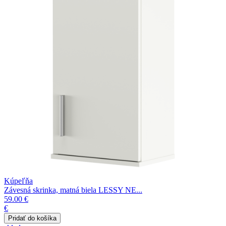
Kúpeľňa
Závesná skrinka, matná biela LESSY NE...
59.00 €
€