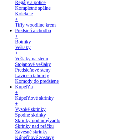
Regály a police
Kompletné spálne
Kolekcie
+
Tiffy woodline krem
Predsieň a chodba
+
Botníky
Vešiaky
+
Vešiaky na stenu
Stojanové vešiaky
Predsieňové steny
Lavice a taburety
Komody do predsiene
Kúpeľňa
+
Kúpeľňové skrinky
+
Vysoké skrinky
Spodné skrinky
Skrinky pod umývadlo
Skrinky nad práčku
Závesné skrinky
Kúpeľňové zostavy