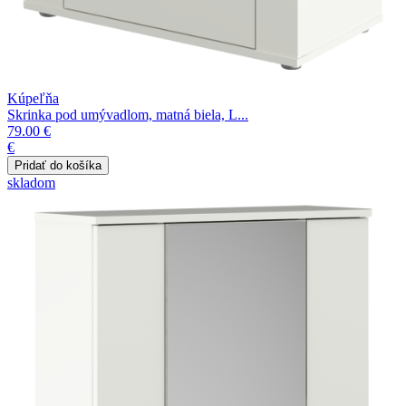
Kúpeľňa
Skrinka pod umývadlom, matná biela, L...
79.00 €
€
skladom