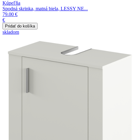
Kúpeľňa
Spodná skrinka, matná biela, LESSY NE...
79.00 €
€
skladom