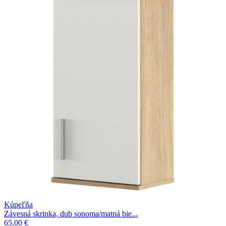
Kúpeľňa
Závesná skrinka, dub sonoma/matná bie...
65.00 €