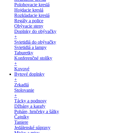
Polohovacie kreslá
Hojdacie kreslá
Rozkladacie kreslá
Regály a police
Obývacie steny
Doplnky do obývačky
+
Svietidlá do obývačky
Svietidlá a lampy
Taburetky
Konferenčné stolíky
+
Kovové
Bytové doplnky
+
Zrkadlá
Stolovanie
+
Tácky a podnosy
Džbány a karafy
Poháre, hrnčeky a šálky
Čajníky
Taniere
Jedálenské súpravy
Misky a misy