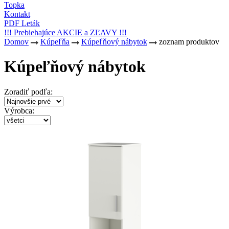
Topka
Kontakt
PDF Leták
!!! Prebiehajúce AKCIE a ZĽAVY !!!
Domov
Kúpeľňa
Kúpeľňový nábytok
zoznam produktov
Kúpeľňový nábytok
Zoradiť podľa:
Výrobca: