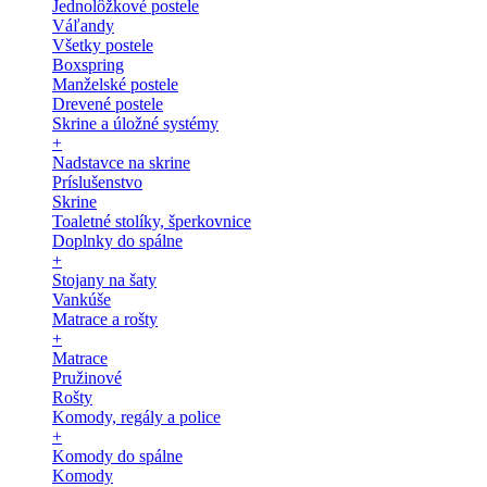
Jednolôžkové postele
Váľandy
Všetky postele
Boxspring
Manželské postele
Drevené postele
Skrine a úložné systémy
+
Nadstavce na skrine
Príslušenstvo
Skrine
Toaletné stolíky, šperkovnice
Doplnky do spálne
+
Stojany na šaty
Vankúše
Matrace a rošty
+
Matrace
Pružinové
Rošty
Komody, regály a police
+
Komody do spálne
Komody