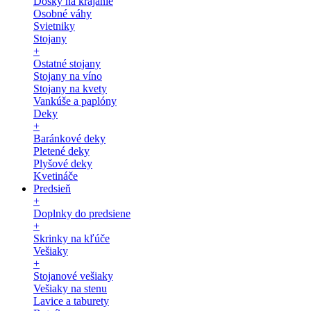
Dosky na krájanie
Osobné váhy
Svietniky
Stojany
+
Ostatné stojany
Stojany na víno
Stojany na kvety
Vankúše a paplóny
Deky
+
Baránkové deky
Pletené deky
Plyšové deky
Kvetináče
Predsieň
+
Doplnky do predsiene
+
Skrinky na kľúče
Vešiaky
+
Stojanové vešiaky
Vešiaky na stenu
Lavice a taburety