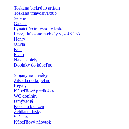
+
Toskana biela/dub artisan
Toskana tmavosivá/dub
Selene
Galena
Lynatet /extra vysoký lesk/
Lessy dub sonoma/biely vysoký lesk
Henry
Olivia
Keit
Kiara
Natali - biely
Doplnky do kúpeľne
+
Stojany na uteráky
Zrkadlá do kúpeľne
Regály
Kúpeľňové predložky
WC doplnky
Umývadlá
Koše na bielizeň
Žehliace dosky
Sušiaky
Kúpeľňový nábytok
+