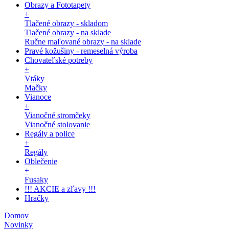
Obrazy a Fototapety
+
Tlačené obrazy - skladom
Tlačené obrazy - na sklade
Ručne maľované obrazy - na sklade
Pravé kožušiny - remeselná výroba
Chovateľské potreby
+
Vtáky
Mačky
Vianoce
+
Vianočné stromčeky
Vianočné stolovanie
Regály a police
+
Regály
Oblečenie
+
Fusaky
!!! AKCIE a zľavy !!!
Hračky
Domov
Novinky