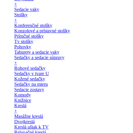
+
Sedacie vaky
Stolíky
+
Konferenčné stolíky
Konzolové a prístavné stolíky
Príručné stolíky
Tv stolíky
Pohovky
Taburety a sedacie vaky
Sedačky a sedacie súpravy
+
Rohové sedačky
Sedačky v tvare U
Kožené sedačky
Sedačky na mieru
Sedacie zostavy
Komody
Knižnice
Kreslá
+
Masážne kreslá
Dvojkreslá
Kreslá ušiak k TV
Relaxačné kreslá