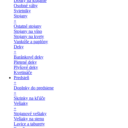
Dosky na krájanie
Osobné váhy
Svietniky
Stojany
+
Ostatné stojany
Stojany na víno
Stojany na kvety
Vankúše a paplóny
Deky
+
Baránkové deky
Pletené deky
Plyšové deky
Kvetináče
Predsieň
+
Doplnky do predsiene
+
Skrinky na kľúče
Vešiaky
+
Stojanové vešiaky
Vešiaky na stenu
Lavice a taburety