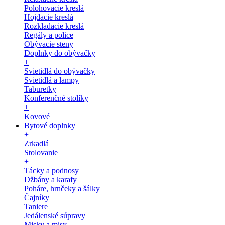
Polohovacie kreslá
Hojdacie kreslá
Rozkladacie kreslá
Regály a police
Obývacie steny
Doplnky do obývačky
+
Svietidlá do obývačky
Svietidlá a lampy
Taburetky
Konferenčné stolíky
+
Kovové
Bytové doplnky
+
Zrkadlá
Stolovanie
+
Tácky a podnosy
Džbány a karafy
Poháre, hrnčeky a šálky
Čajníky
Taniere
Jedálenské súpravy
Misky a misy