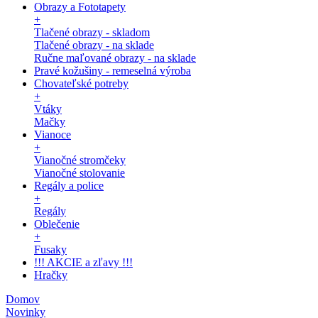
Obrazy a Fototapety
+
Tlačené obrazy - skladom
Tlačené obrazy - na sklade
Ručne maľované obrazy - na sklade
Pravé kožušiny - remeselná výroba
Chovateľské potreby
+
Vtáky
Mačky
Vianoce
+
Vianočné stromčeky
Vianočné stolovanie
Regály a police
+
Regály
Oblečenie
+
Fusaky
!!! AKCIE a zľavy !!!
Hračky
Domov
Novinky