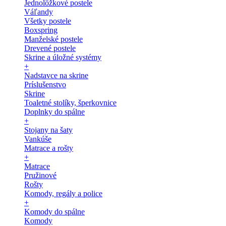
Jednolôžkové postele
Váľandy
Všetky postele
Boxspring
Manželské postele
Drevené postele
Skrine a úložné systémy
+
Nadstavce na skrine
Príslušenstvo
Skrine
Toaletné stolíky, šperkovnice
Doplnky do spálne
+
Stojany na šaty
Vankúše
Matrace a rošty
+
Matrace
Pružinové
Rošty
Komody, regály a police
+
Komody do spálne
Komody