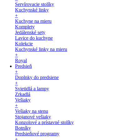
Servírovacie stolíky
Kuchynské linky
+
Kuchyne na mieru
Komplety
Jedálenské sety
Lavice do kuchyne
Kolekcie
Kuchynské linky na mieru
+
Royal
Predsieň
+
Doplnky do predsiene
+
Svietidlá a lampy
Zrkadlá
Vešiaky
+
Vešiaky na stenu
Stojanové vešiaky
Konzolové a prístavné stolíky
Botníky
Predsieňové programy
+