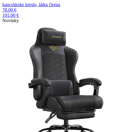
kancelárske kreslo, látka čierna
78.00 €
101.00 €
Novinky