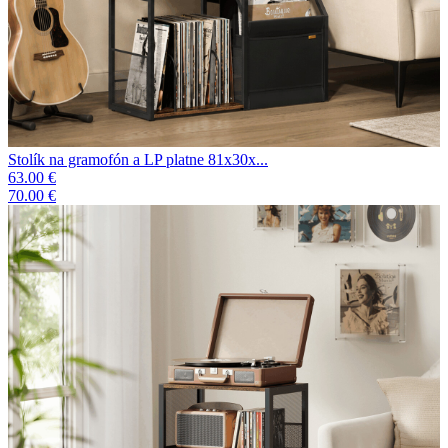
Stolík na gramofón a LP platne 81x30x...
63.00 €
70.00 €