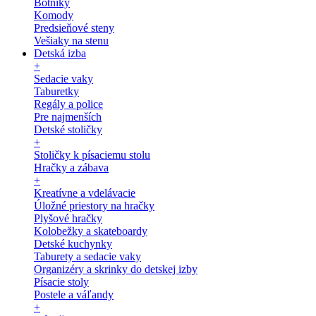
Botníky
Komody
Predsieňové steny
Vešiaky na stenu
Detská izba
+
Sedacie vaky
Taburetky
Regály a police
Pre najmenších
Detské stoličky
+
Stoličky k písaciemu stolu
Hračky a zábava
+
Kreatívne a vdelávacie
Úložné priestory na hračky
Plyšové hračky
Kolobežky a skateboardy
Detské kuchynky
Taburety a sedacie vaky
Organizéry a skrinky do detskej izby
Písacie stoly
Postele a váľandy
+