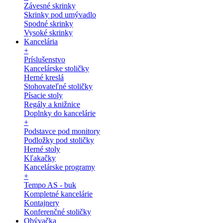
Závesné skrinky
Skrinky pod umývadlo
Spodné skrinky
Vysoké skrinky
Kancelária
+
Príslušenstvo
Kancelárske stoličky
Herné kreslá
Stohovateľné stoličky
Písacie stoly
Regály a knižnice
Doplnky do kancelárie
+
Podstavce pod monitory
Podložky pod stoličky
Herné stoly
Kľakačky
Kancelárske programy
+
Tempo AS - buk
Kompletné kancelárie
Kontajnery
Konferenčné stoličky
Obývačka