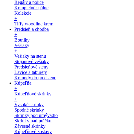
Regály a police
Kompletné spálne
Kolekcie
+
Tiffy woodline krem
Predsieň a chodba
+
Botníky
Vešiaky
+
Vešiaky na stenu
Stojanové vešiaky
Predsieňové steny
Lavice a taburety
Komody do predsiene
Kúpeľňa
+
Kúpeľňové skrinky
+
Vysoké skrinky
Spodné skrinky
Skrinky pod umývadlo
Skrinky nad práčku
Závesné skrinky
Kúpeľňové zostavy