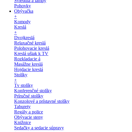
Svietidlá a lampy
Pohovky
Obývačka
+
Komody
Kreslá
+
Dvojkreslá
Relaxačné kreslá
Polohovacie kreslá
Kreslá ušiak k TV
Rozkladacie á
Masážne kreslá
Hojdacie kreslá
Stolíky
+
Tv stolíky
Konferenčné stolíky
Príručné stolíky
Konzolové a prístavné stolíky
Taburety
Regály a police
Obývacie steny
Knižnice
Sedačky a sedacie súpravy