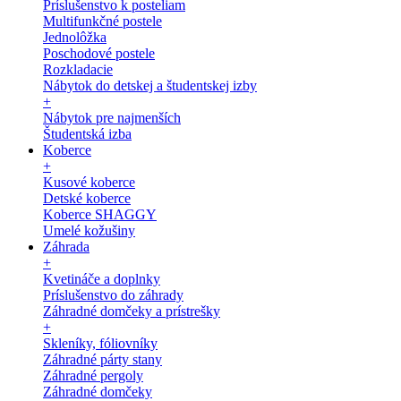
Príslušenstvo k posteliam
Multifunkčné postele
Jednolôžka
Poschodové postele
Rozkladacie
Nábytok do detskej a študentskej izby
+
Nábytok pre najmenších
Študentská izba
Koberce
+
Kusové koberce
Detské koberce
Koberce SHAGGY
Umelé kožušiny
Záhrada
+
Kvetináče a doplnky
Príslušenstvo do záhrady
Záhradné domčeky a prístrešky
+
Skleníky, fóliovníky
Záhradné párty stany
Záhradné pergoly
Záhradné domčeky