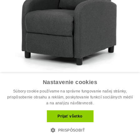
Polohovacie kreslo, sivá, látka, TV-W...
178.20 €
Nastavenie cookies
198.00 €
Súbory cookie používame na správne fungovanie našej stránky,
Najobľúbenejšie
prispôsobenie obsahu a reklám, poskytovanie funkcií sociálnych médií
a na analýzu návštevnosti.
Prijať všetko
PRISPÔSOBIŤ