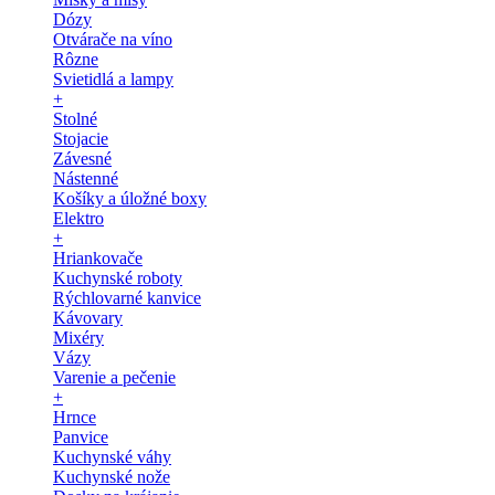
Dózy
Otvárače na víno
Rôzne
Svietidlá a lampy
+
Stolné
Stojacie
Závesné
Nástenné
Košíky a úložné boxy
Elektro
+
Hriankovače
Kuchynské roboty
Rýchlovarné kanvice
Kávovary
Mixéry
Vázy
Varenie a pečenie
+
Hrnce
Panvice
Kuchynské váhy
Kuchynské nože