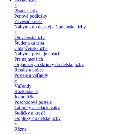
+
Písacie stoly
Penové podložky
Závesné kreslá
Nábytok do detskej a študentskej izby
+
Dievčenská izba
Študentská izba
Chlapčenská izba
Nábytok pre najmenších
Pre najmenších
Organizéry a skrinky do detskej izby
Regály a police
Postele a váľandy
+
Váľandy
Rozkladacie
Jednolôžka
Poschodové postele
Taburety a sedacie vaky
Stoličky a kreslá
Doplnky do detskej izby
+
Rôzne