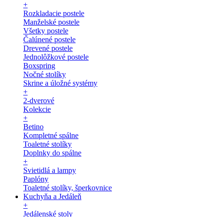
+
Rozkladacie postele
Manželské postele
Všetky postele
Čalúnené postele
Drevené postele
Jednolôžkové postele
Boxspring
Nočné stolíky
Skrine a úložné systémy
+
2-dverové
Kolekcie
+
Betino
Kompletné spálne
Toaletné stolíky
Doplnky do spálne
+
Svietidlá a lampy
Paplóny
Toaletné stolíky, šperkovnice
Kuchyňa a Jedáleň
+
Jedálenské stoly