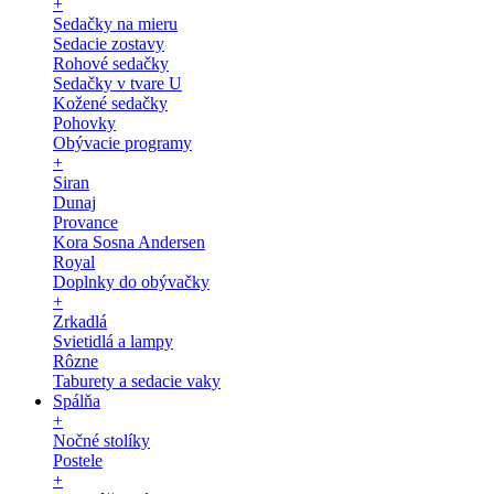
+
Sedačky na mieru
Sedacie zostavy
Rohové sedačky
Sedačky v tvare U
Kožené sedačky
Pohovky
Obývacie programy
+
Siran
Dunaj
Provance
Kora Sosna Andersen
Royal
Doplnky do obývačky
+
Zrkadlá
Svietidlá a lampy
Rôzne
Taburety a sedacie vaky
Spálňa
+
Nočné stolíky
Postele
+