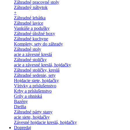
Záhradné pracovné stoly
Záhradný nábytok
+
Záhradné lehátka
Záhradné lavice
Vankúše a podušky
Záhradné úložné boxy
Záhradné kuchyne
Komplety, sety do záhrady
Záhradné stoly
acie a závesné kreslá
Záhradné stoličky
acie a závesné kreslá, hojdačky
Záhradné stoličky, kreslá
Záhradné sedenie, sety
Hojdacie siete, hojdačky
Vírivky a príslušenstvo
Krby a príslušenstvo
Grily a ohniská
Bazény
Dielňa
Záhradné párty stany
acie siete, hojdačky
Závesné hojdacie kreslá, hojdačky
Dopredaj