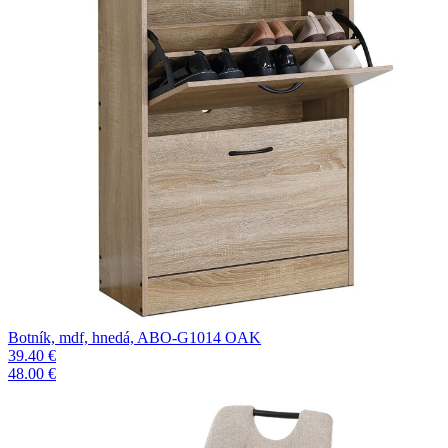
Botník, mdf, hnedá, ABO-G1014 OAK
39.40 €
48.00 €