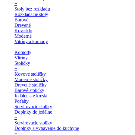
+
Stoly bez rozkladu
Rozkladacie stoly
Barové
Drevené
Kov-sklo
Moderné
Vitríny a komody
+
Komody
Vitríny
Stoličky
+
Kovové stoličky
Moderné stoličky
Drevené stoličky
Barové stoličky
Jedálenské kreslá
Poťahy
Servírovacie stolíky
Doplnky do jedálne
+
Servírovacie stolíky
Doplnky a vybavenie do kuchyne
+