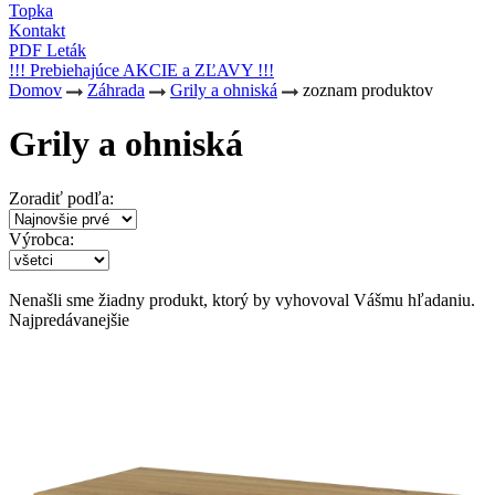
Topka
Kontakt
PDF Leták
!!! Prebiehajúce AKCIE a ZĽAVY !!!
Domov
Záhrada
Grily a ohniská
zoznam produktov
Grily a ohniská
Zoradiť podľa:
Výrobca:
Nenašli sme žiadny produkt, ktorý by vyhovoval Vášmu hľadaniu.
Najpredávanejšie