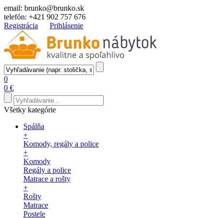
email:
brunko@brunko.sk
telefón:
+421 902 757 676
Registrácia
Prihlásenie
0
0 €
Všetky kategórie
Spálňa
+
Komody, regály a police
+
Komody
Regály a police
Matrace a rošty
+
Rošty
Matrace
Postele