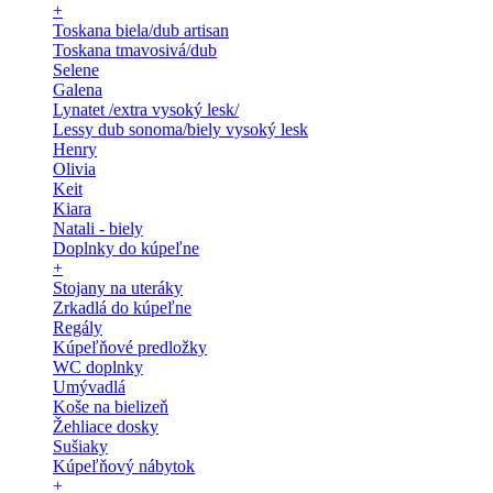
+
Toskana biela/dub artisan
Toskana tmavosivá/dub
Selene
Galena
Lynatet /extra vysoký lesk/
Lessy dub sonoma/biely vysoký lesk
Henry
Olivia
Keit
Kiara
Natali - biely
Doplnky do kúpeľne
+
Stojany na uteráky
Zrkadlá do kúpeľne
Regály
Kúpeľňové predložky
WC doplnky
Umývadlá
Koše na bielizeň
Žehliace dosky
Sušiaky
Kúpeľňový nábytok
+