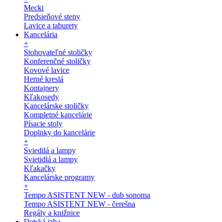
Mecki
Predsieňové steny
Lavice a taburety
Kancelária
+
Stohovateľné stoličky
Konferenčné stoličky
Kovové lavice
Herné kreslá
Kontajnery
Kľakosedy
Kancelárske stoličky
Kompletné kancelárie
Písacie stoly
Doplnky do kancelárie
+
Sviedilá a lampy
Svietidlá a lampy
Kľakačky
Kancelárske programy
+
Tempo ASISTENT NEW - dub sonoma
Tempo ASISTENT NEW - čerešna
Regály a knižnice
Detská izba