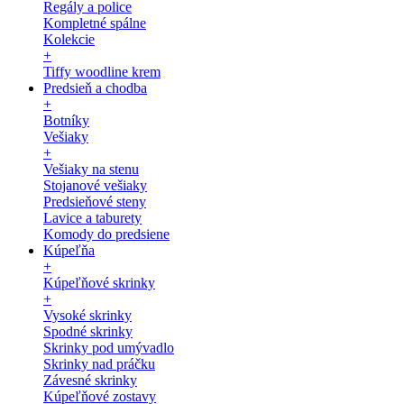
Regály a police
Kompletné spálne
Kolekcie
+
Tiffy woodline krem
Predsieň a chodba
+
Botníky
Vešiaky
+
Vešiaky na stenu
Stojanové vešiaky
Predsieňové steny
Lavice a taburety
Komody do predsiene
Kúpeľňa
+
Kúpeľňové skrinky
+
Vysoké skrinky
Spodné skrinky
Skrinky pod umývadlo
Skrinky nad práčku
Závesné skrinky
Kúpeľňové zostavy