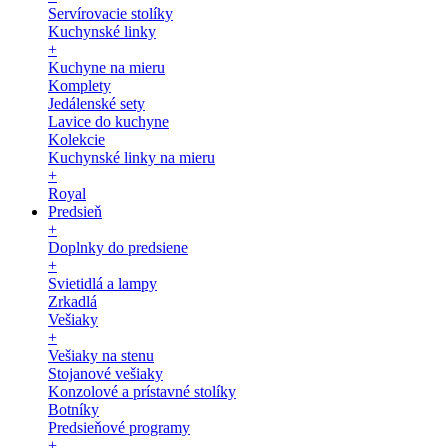
Servírovacie stolíky
Kuchynské linky
+
Kuchyne na mieru
Komplety
Jedálenské sety
Lavice do kuchyne
Kolekcie
Kuchynské linky na mieru
+
Royal
Predsieň
+
Doplnky do predsiene
+
Svietidlá a lampy
Zrkadlá
Vešiaky
+
Vešiaky na stenu
Stojanové vešiaky
Konzolové a prístavné stolíky
Botníky
Predsieňové programy
+