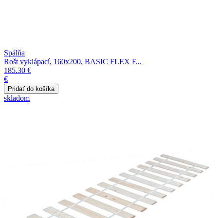
Spálňa
Rošt vyklápací, 160x200, BASIC FLEX F...
185.30 €
€
skladom