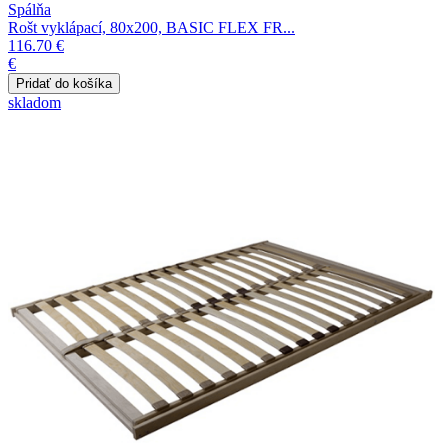
Spálňa
Rošt vyklápací, 80x200, BASIC FLEX FR...
116.70 €
€
skladom