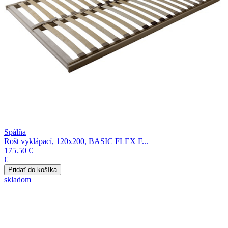
Spálňa
Rošt vyklápací, 120x200, BASIC FLEX F...
175.50 €
€
skladom