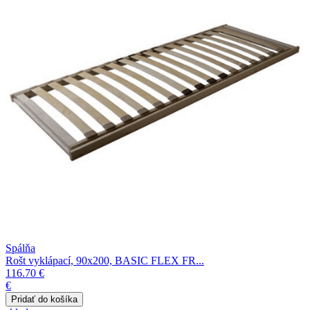
Spálňa
Rošt vyklápací, 90x200, BASIC FLEX FR...
116.70 €
€