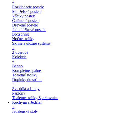
+
Rozkladacie postele
Manželské postele
Všetky postele
Čalúnené postele
Drevené postele
Jednolôžkové postele
Boxspring
Nočné stolíky
Skrine a úložné systémy
+
2-dverové
Kolekcie
+
Betino
Kompletné spálne
Toaletné stolíky
Doplnky do spálne
+
Svietidlá a lampy
Paplóny
Toaletné stolíky, šperkovnice
Kuchyňa a Jedáleň
+
Jedálenské stoly