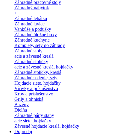
Záhradné pracovné stoly
Záhradný nábytok
+
Záhradné lehátka
Záhradné lavice
Vankúše a podušky
Záhradné úložné boxy
Záhradné kuchyne
Komplety, sety do záhrady
Záhradné stoly
acie a závesné kreslá
Záhradné stoličky
acie a závesné kreslá, hojdačky
Záhradné stoličky, kreslá
Záhradné sedenie, sety
Hojdacie siete, hojdačky
Vírivky a príslušenstvo
Krby a príslušenstvo
Grily a ohniská
Bazény
Dielňa
Záhradné párty stany
acie siete, hojdačky
Závesné hojdacie kreslá, hojdačky
Dopredaj