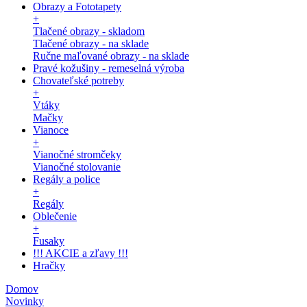
Obrazy a Fototapety
+
Tlačené obrazy - skladom
Tlačené obrazy - na sklade
Ručne maľované obrazy - na sklade
Pravé kožušiny - remeselná výroba
Chovateľské potreby
+
Vtáky
Mačky
Vianoce
+
Vianočné stromčeky
Vianočné stolovanie
Regály a police
+
Regály
Oblečenie
+
Fusaky
!!! AKCIE a zľavy !!!
Hračky
Domov
Novinky