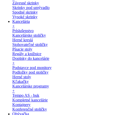
Závesné skrinky
Skrinky pod umývadlo
Spodné skrinky
Vysoké skrinky
Kancelária
+
Príslušenstvo
Kancelárske stoličky
Herné kreslá
Stohovateľné stoličky
Písacie stoly
Regály a knižnice
Doplnky do kancelárie
+
Podstavce pod monitory
Podložky pod stoličky
Herné stoly
Kľakačky
Kancelárske programy
+
Tempo AS - buk
Kompletné kancelárie
Kontajnery
Konferenčné stoličky
Obývačka