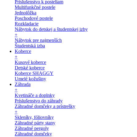
Príslušenstvo k posteliam
Multifunkčné postele
Jednolôžka
Poschodové postele
Rozkladacie
Nábytok do detskej a študentskej izby
+
Nábytok pre najmenších
Študentská izba
Koberce
+
Kusové koberce
Detské koberce
Koberce SHAGGY
Umelé kožušiny
Záhrada
+
Kvetináče a doplnky
Príslušenstvo do záhrady
Záhradné domčeky a prístrešky
+
Skleníky, fóliovníky
Záhradné párty stany
Záhradné pergoly
Záhradné domčeky