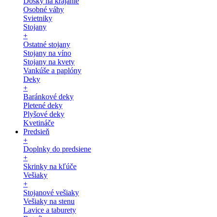
Dosky na krájanie
Osobné váhy
Svietniky
Stojany
+
Ostatné stojany
Stojany na víno
Stojany na kvety
Vankúše a paplóny
Deky
+
Baránkové deky
Pletené deky
Plyšové deky
Kvetináče
Predsieň
+
Doplnky do predsiene
+
Skrinky na kľúče
Vešiaky
+
Stojanové vešiaky
Vešiaky na stenu
Lavice a taburety