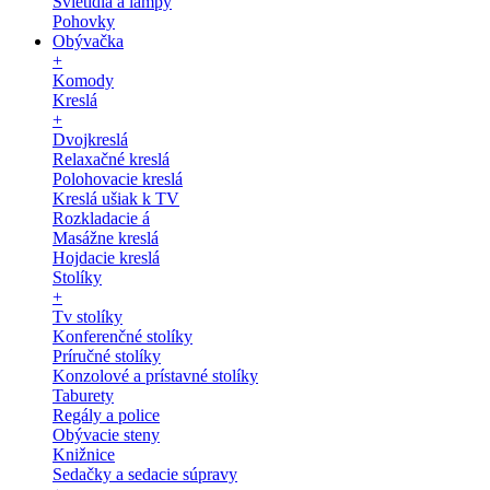
Svietidlá a lampy
Pohovky
Obývačka
+
Komody
Kreslá
+
Dvojkreslá
Relaxačné kreslá
Polohovacie kreslá
Kreslá ušiak k TV
Rozkladacie á
Masážne kreslá
Hojdacie kreslá
Stolíky
+
Tv stolíky
Konferenčné stolíky
Príručné stolíky
Konzolové a prístavné stolíky
Taburety
Regály a police
Obývacie steny
Knižnice
Sedačky a sedacie súpravy