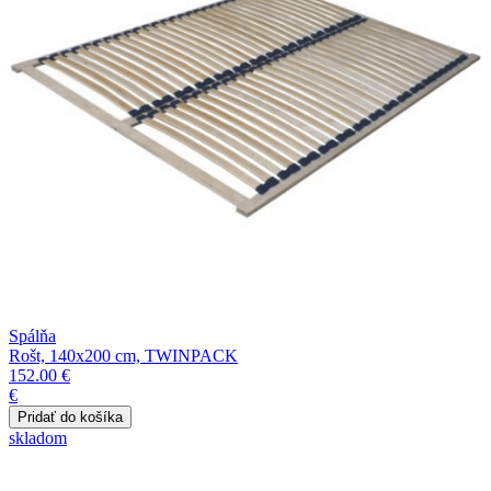
Spálňa
Rošt, 140x200 cm, TWINPACK
152.00 €
€
skladom