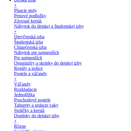
+
Písacie stoly
Penové podložky
Závesné kreslá
Nábytok do detskej a študentskej izby
+
Dievčenská izba
Študentská izba
Chlapčenská izba
Nábytok pre najmenších
Pre najmenších
Organizéry a skrinky do detskej izby
Regály a police
Postele a váľandy
+
Váľandy
Rozkladacie
Jednolôžka
Poschodové postele
Taburety a sedacie vaky
Stoličky a kreslá
Doplnky do detskej izby
+
Rôzne