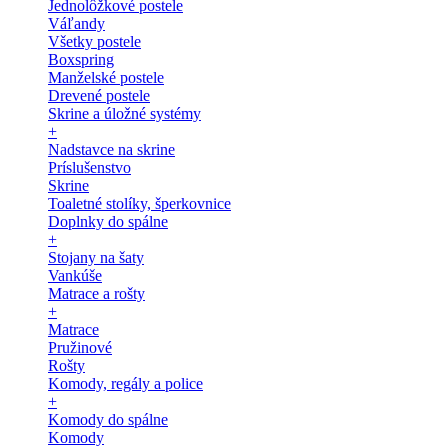
Jednolôžkové postele
Váľandy
Všetky postele
Boxspring
Manželské postele
Drevené postele
Skrine a úložné systémy
+
Nadstavce na skrine
Príslušenstvo
Skrine
Toaletné stolíky, šperkovnice
Doplnky do spálne
+
Stojany na šaty
Vankúše
Matrace a rošty
+
Matrace
Pružinové
Rošty
Komody, regály a police
+
Komody do spálne
Komody