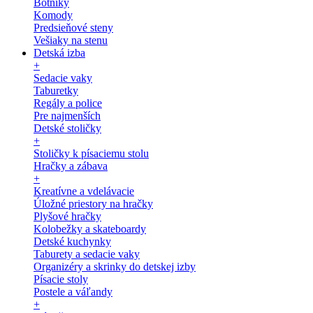
Botníky
Komody
Predsieňové steny
Vešiaky na stenu
Detská izba
+
Sedacie vaky
Taburetky
Regály a police
Pre najmenších
Detské stoličky
+
Stoličky k písaciemu stolu
Hračky a zábava
+
Kreatívne a vdelávacie
Úložné priestory na hračky
Plyšové hračky
Kolobežky a skateboardy
Detské kuchynky
Taburety a sedacie vaky
Organizéry a skrinky do detskej izby
Písacie stoly
Postele a váľandy
+