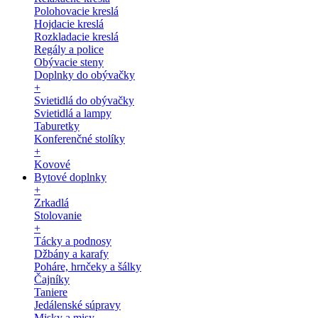
Polohovacie kreslá
Hojdacie kreslá
Rozkladacie kreslá
Regály a police
Obývacie steny
Doplnky do obývačky
+
Svietidlá do obývačky
Svietidlá a lampy
Taburetky
Konferenčné stolíky
+
Kovové
Bytové doplnky
+
Zrkadlá
Stolovanie
+
Tácky a podnosy
Džbány a karafy
Poháre, hrnčeky a šálky
Čajníky
Taniere
Jedálenské súpravy
Misky a misy