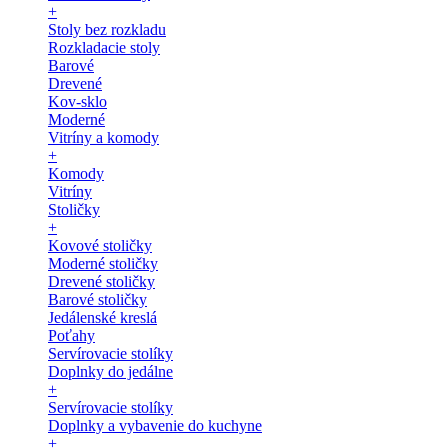
+
Stoly bez rozkladu
Rozkladacie stoly
Barové
Drevené
Kov-sklo
Moderné
Vitríny a komody
+
Komody
Vitríny
Stoličky
+
Kovové stoličky
Moderné stoličky
Drevené stoličky
Barové stoličky
Jedálenské kreslá
Poťahy
Servírovacie stolíky
Doplnky do jedálne
+
Servírovacie stolíky
Doplnky a vybavenie do kuchyne
+