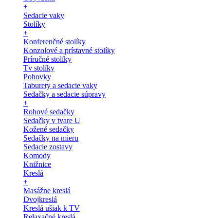
+
Sedacie vaky
Stolíky
+
Konferenčné stolíky
Konzolové a prístavné stolíky
Príručné stolíky
Tv stolíky
Pohovky
Taburety a sedacie vaky
Sedačky a sedacie súpravy
+
Rohové sedačky
Sedačky v tvare U
Kožené sedačky
Sedačky na mieru
Sedacie zostavy
Komody
Knižnice
Kreslá
+
Masážne kreslá
Dvojkreslá
Kreslá ušiak k TV
Relaxačné kreslá