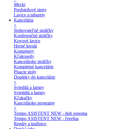
Mecki
Predsieňové steny
Lavice a taburety
Kancelária
+
Stohovateľné stoličky
Konferenčné stoličky
Kovové lavice
Herné kreslá
Kontajnery
Kľakosedy
Kancelárske stoličky
Kompletné kancelárie
Písacie stoly
Doplnky do kancelárie
+
Sviedilá a lampy
Svietidlá a lampy
Kľakačky
Kancelárske programy
+
Tempo ASISTENT NEW - dub sonoma
Tempo ASISTENT NEW - čerešna
Regály a knižnice
Detská izba