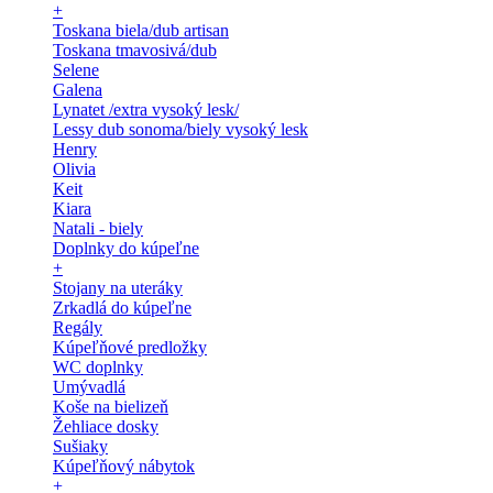
+
Toskana biela/dub artisan
Toskana tmavosivá/dub
Selene
Galena
Lynatet /extra vysoký lesk/
Lessy dub sonoma/biely vysoký lesk
Henry
Olivia
Keit
Kiara
Natali - biely
Doplnky do kúpeľne
+
Stojany na uteráky
Zrkadlá do kúpeľne
Regály
Kúpeľňové predložky
WC doplnky
Umývadlá
Koše na bielizeň
Žehliace dosky
Sušiaky
Kúpeľňový nábytok
+