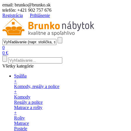
email:
brunko@brunko.sk
telefón:
+421 902 757 676
Registrácia
Prihlásenie
0
0 €
Všetky kategórie
Spálňa
+
Komody, regály a police
+
Komody
Regály a police
Matrace a rošty
+
Rošty
Matrace
Postele