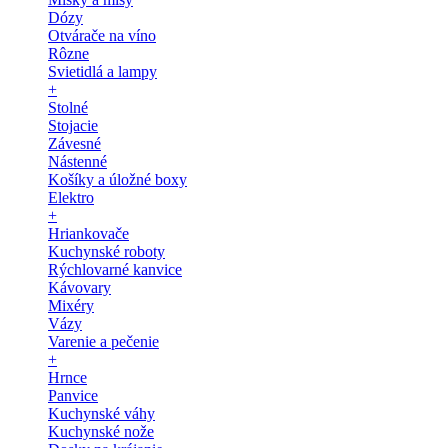
Dózy
Otvárače na víno
Rôzne
Svietidlá a lampy
+
Stolné
Stojacie
Závesné
Nástenné
Košíky a úložné boxy
Elektro
+
Hriankovače
Kuchynské roboty
Rýchlovarné kanvice
Kávovary
Mixéry
Vázy
Varenie a pečenie
+
Hrnce
Panvice
Kuchynské váhy
Kuchynské nože