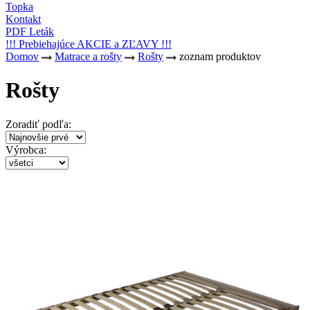
Topka
Kontakt
PDF Leták
!!! Prebiehajúce AKCIE a ZĽAVY !!!
Domov
Matrace a rošty
Rošty
zoznam produktov
Rošty
Zoradiť podľa:
Výrobca: