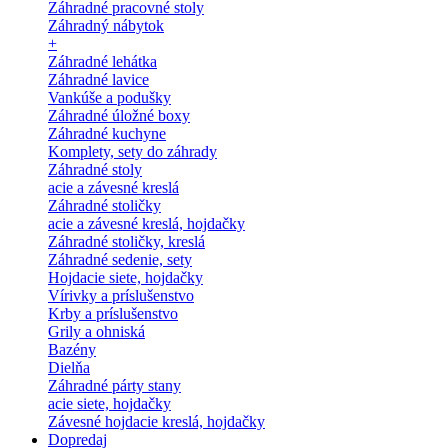
Záhradné pracovné stoly
Záhradný nábytok
+
Záhradné lehátka
Záhradné lavice
Vankúše a podušky
Záhradné úložné boxy
Záhradné kuchyne
Komplety, sety do záhrady
Záhradné stoly
acie a závesné kreslá
Záhradné stoličky
acie a závesné kreslá, hojdačky
Záhradné stoličky, kreslá
Záhradné sedenie, sety
Hojdacie siete, hojdačky
Vírivky a príslušenstvo
Krby a príslušenstvo
Grily a ohniská
Bazény
Dielňa
Záhradné párty stany
acie siete, hojdačky
Závesné hojdacie kreslá, hojdačky
Dopredaj