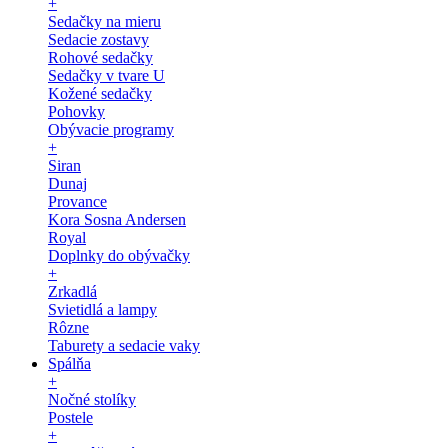
+
Sedačky na mieru
Sedacie zostavy
Rohové sedačky
Sedačky v tvare U
Kožené sedačky
Pohovky
Obývacie programy
+
Siran
Dunaj
Provance
Kora Sosna Andersen
Royal
Doplnky do obývačky
+
Zrkadlá
Svietidlá a lampy
Rôzne
Taburety a sedacie vaky
Spálňa
+
Nočné stolíky
Postele
+