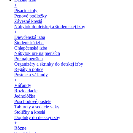
+
Písacie stoly
Penové podložky
Závesné kreslá
Nábytok do detskej a študentskej izby
+
Dievčenská izba
Študentská izba
Chlapčenská izba
Nábytok pre najmenších
Pre najmenších
Organizéry a skrinky do detskej izby
Regály a police
Postele a váľandy
+
Váľandy
Rozkladacie
Jednolôžka
Poschodové postele
Taburety a sedacie vaky
Stoličky a kreslá
Doplnky do detskej izby
+
Rôzne