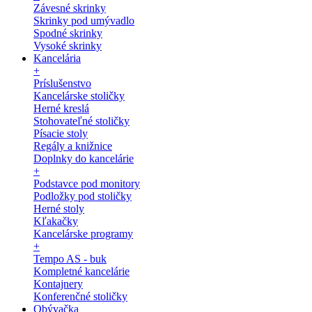
Závesné skrinky
Skrinky pod umývadlo
Spodné skrinky
Vysoké skrinky
Kancelária
+
Príslušenstvo
Kancelárske stoličky
Herné kreslá
Stohovateľné stoličky
Písacie stoly
Regály a knižnice
Doplnky do kancelárie
+
Podstavce pod monitory
Podložky pod stoličky
Herné stoly
Kľakačky
Kancelárske programy
+
Tempo AS - buk
Kompletné kancelárie
Kontajnery
Konferenčné stoličky
Obývačka