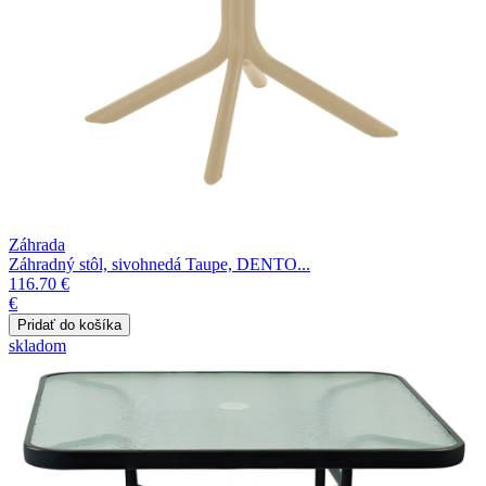
Záhrada
Záhradný stôl, sivohnedá Taupe, DENTO...
116.70 €
€
skladom