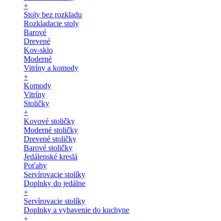
+
Stoly bez rozkladu
Rozkladacie stoly
Barové
Drevené
Kov-sklo
Moderné
Vitríny a komody
+
Komody
Vitríny
Stoličky
+
Kovové stoličky
Moderné stoličky
Drevené stoličky
Barové stoličky
Jedálenské kreslá
Poťahy
Servírovacie stolíky
Doplnky do jedálne
+
Servírovacie stolíky
Doplnky a vybavenie do kuchyne
+