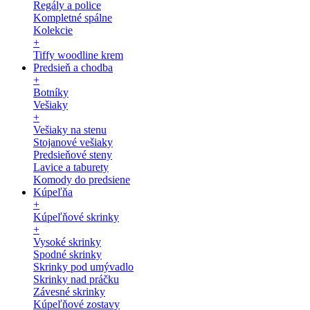
Regály a police
Kompletné spálne
Kolekcie
+
Tiffy woodline krem
Predsieň a chodba
+
Botníky
Vešiaky
+
Vešiaky na stenu
Stojanové vešiaky
Predsieňové steny
Lavice a taburety
Komody do predsiene
Kúpeľňa
+
Kúpeľňové skrinky
+
Vysoké skrinky
Spodné skrinky
Skrinky pod umývadlo
Skrinky nad práčku
Závesné skrinky
Kúpeľňové zostavy