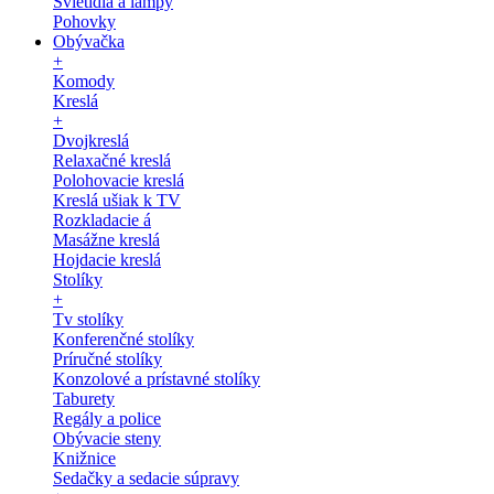
Svietidlá a lampy
Pohovky
Obývačka
+
Komody
Kreslá
+
Dvojkreslá
Relaxačné kreslá
Polohovacie kreslá
Kreslá ušiak k TV
Rozkladacie á
Masážne kreslá
Hojdacie kreslá
Stolíky
+
Tv stolíky
Konferenčné stolíky
Príručné stolíky
Konzolové a prístavné stolíky
Taburety
Regály a police
Obývacie steny
Knižnice
Sedačky a sedacie súpravy