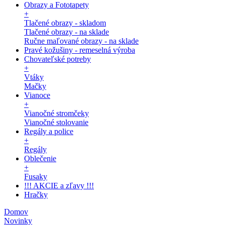
Obrazy a Fototapety
+
Tlačené obrazy - skladom
Tlačené obrazy - na sklade
Ručne maľované obrazy - na sklade
Pravé kožušiny - remeselná výroba
Chovateľské potreby
+
Vtáky
Mačky
Vianoce
+
Vianočné stromčeky
Vianočné stolovanie
Regály a police
+
Regály
Oblečenie
+
Fusaky
!!! AKCIE a zľavy !!!
Hračky
Domov
Novinky