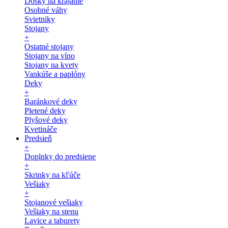
Dosky na krájanie
Osobné váhy
Svietniky
Stojany
+
Ostatné stojany
Stojany na víno
Stojany na kvety
Vankúše a paplóny
Deky
+
Baránkové deky
Pletené deky
Plyšové deky
Kvetináče
Predsieň
+
Doplnky do predsiene
+
Skrinky na kľúče
Vešiaky
+
Stojanové vešiaky
Vešiaky na stenu
Lavice a taburety