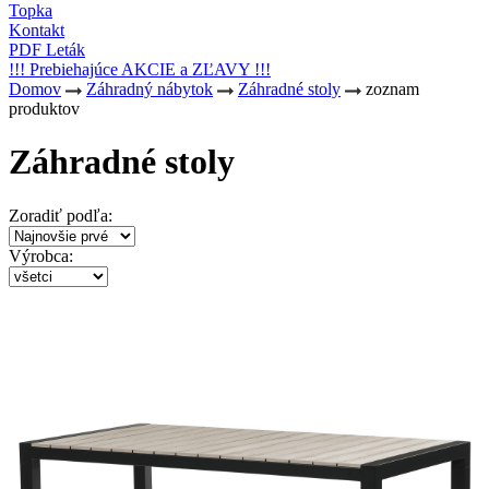
Topka
Kontakt
PDF Leták
!!! Prebiehajúce AKCIE a ZĽAVY !!!
Domov
Záhradný nábytok
Záhradné stoly
zoznam
produktov
Záhradné stoly
Zoradiť podľa:
Výrobca: