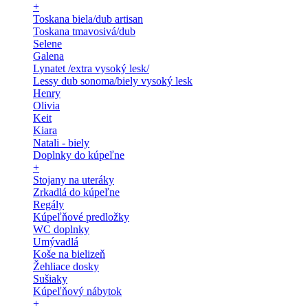
+
Toskana biela/dub artisan
Toskana tmavosivá/dub
Selene
Galena
Lynatet /extra vysoký lesk/
Lessy dub sonoma/biely vysoký lesk
Henry
Olivia
Keit
Kiara
Natali - biely
Doplnky do kúpeľne
+
Stojany na uteráky
Zrkadlá do kúpeľne
Regály
Kúpeľňové predložky
WC doplnky
Umývadlá
Koše na bielizeň
Žehliace dosky
Sušiaky
Kúpeľňový nábytok
+