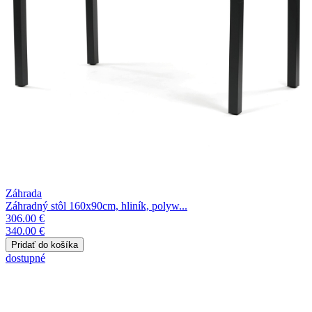
Záhrada
Záhradný stôl 160x90cm, hliník, polyw...
306.00 €
340.00 €
dostupné