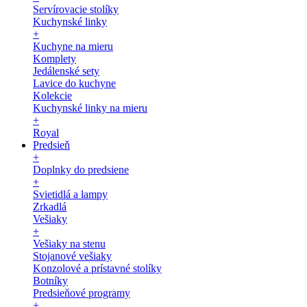
Servírovacie stolíky
Kuchynské linky
+
Kuchyne na mieru
Komplety
Jedálenské sety
Lavice do kuchyne
Kolekcie
Kuchynské linky na mieru
+
Royal
Predsieň
+
Doplnky do predsiene
+
Svietidlá a lampy
Zrkadlá
Vešiaky
+
Vešiaky na stenu
Stojanové vešiaky
Konzolové a prístavné stolíky
Botníky
Predsieňové programy
+