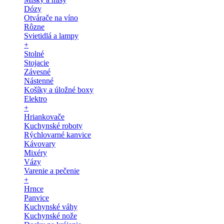
Dózy
Otvárače na víno
Rôzne
Svietidlá a lampy
+
Stolné
Stojacie
Závesné
Nástenné
Košíky a úložné boxy
Elektro
+
Hriankovače
Kuchynské roboty
Rýchlovarné kanvice
Kávovary
Mixéry
Vázy
Varenie a pečenie
+
Hrnce
Panvice
Kuchynské váhy
Kuchynské nože