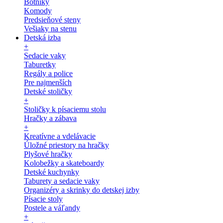
Botníky
Komody
Predsieňové steny
Vešiaky na stenu
Detská izba
+
Sedacie vaky
Taburetky
Regály a police
Pre najmenších
Detské stoličky
+
Stoličky k písaciemu stolu
Hračky a zábava
+
Kreatívne a vdelávacie
Úložné priestory na hračky
Plyšové hračky
Kolobežky a skateboardy
Detské kuchynky
Taburety a sedacie vaky
Organizéry a skrinky do detskej izby
Písacie stoly
Postele a váľandy
+