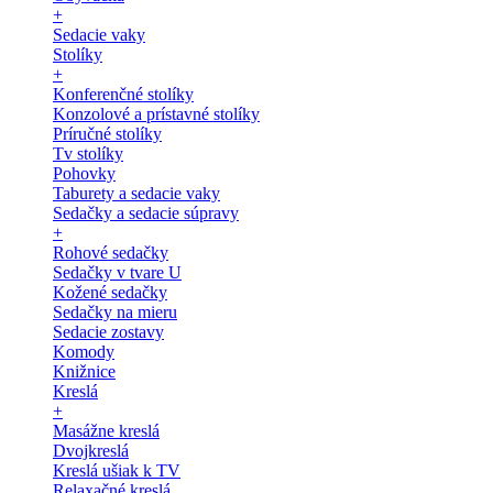
+
Sedacie vaky
Stolíky
+
Konferenčné stolíky
Konzolové a prístavné stolíky
Príručné stolíky
Tv stolíky
Pohovky
Taburety a sedacie vaky
Sedačky a sedacie súpravy
+
Rohové sedačky
Sedačky v tvare U
Kožené sedačky
Sedačky na mieru
Sedacie zostavy
Komody
Knižnice
Kreslá
+
Masážne kreslá
Dvojkreslá
Kreslá ušiak k TV
Relaxačné kreslá