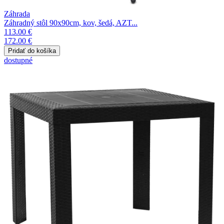
Záhrada
Záhradný stôl 90x90cm, kov, šedá, AZT...
113.00 €
172.00 €
dostupné