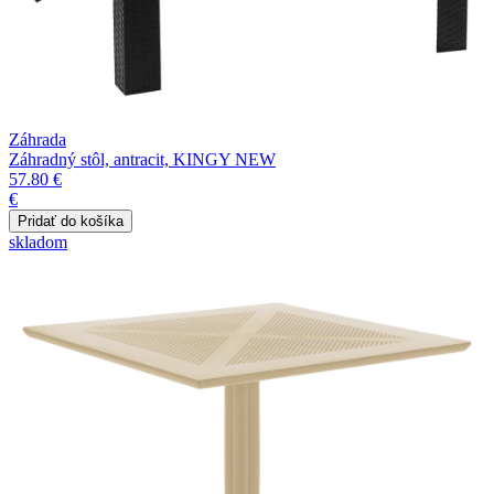
Záhrada
Záhradný stôl, antracit, KINGY NEW
57.80 €
€
skladom