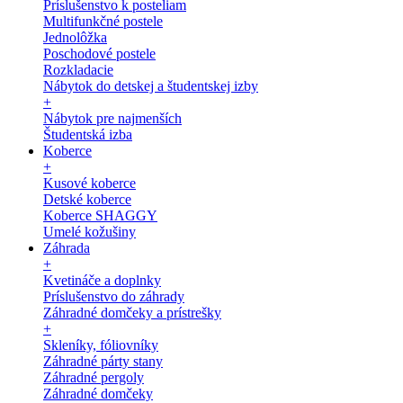
Príslušenstvo k posteliam
Multifunkčné postele
Jednolôžka
Poschodové postele
Rozkladacie
Nábytok do detskej a študentskej izby
+
Nábytok pre najmenších
Študentská izba
Koberce
+
Kusové koberce
Detské koberce
Koberce SHAGGY
Umelé kožušiny
Záhrada
+
Kvetináče a doplnky
Príslušenstvo do záhrady
Záhradné domčeky a prístrešky
+
Skleníky, fóliovníky
Záhradné párty stany
Záhradné pergoly
Záhradné domčeky