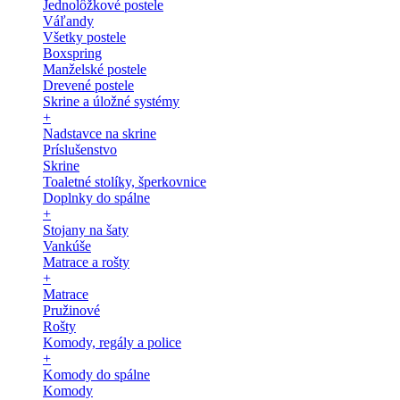
Jednolôžkové postele
Váľandy
Všetky postele
Boxspring
Manželské postele
Drevené postele
Skrine a úložné systémy
+
Nadstavce na skrine
Príslušenstvo
Skrine
Toaletné stolíky, šperkovnice
Doplnky do spálne
+
Stojany na šaty
Vankúše
Matrace a rošty
+
Matrace
Pružinové
Rošty
Komody, regály a police
+
Komody do spálne
Komody