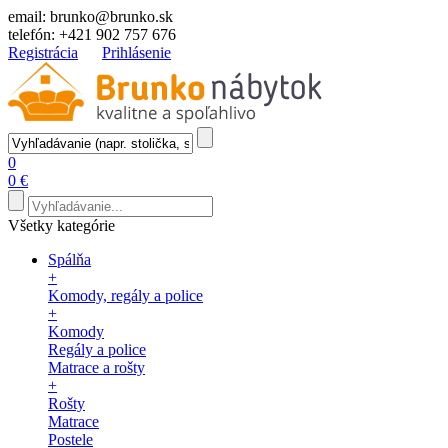
email:
brunko@brunko.sk
telefón:
+421 902 757 676
Registrácia
Prihlásenie
0
0 €
Všetky kategórie
Spálňa
+
Komody, regály a police
+
Komody
Regály a police
Matrace a rošty
+
Rošty
Matrace
Postele