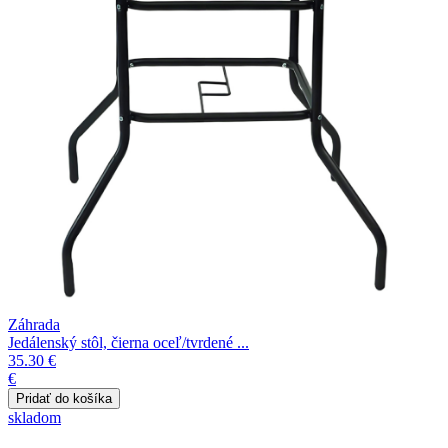
Záhrada
Jedálenský stôl, čierna oceľ/tvrdené ...
35.30 €
€
skladom