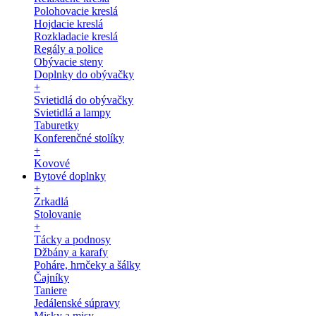
Polohovacie kreslá
Hojdacie kreslá
Rozkladacie kreslá
Regály a police
Obývacie steny
Doplnky do obývačky
+
Svietidlá do obývačky
Svietidlá a lampy
Taburetky
Konferenčné stolíky
+
Kovové
Bytové doplnky
+
Zrkadlá
Stolovanie
+
Tácky a podnosy
Džbány a karafy
Poháre, hrnčeky a šálky
Čajníky
Taniere
Jedálenské súpravy
Misky a misy