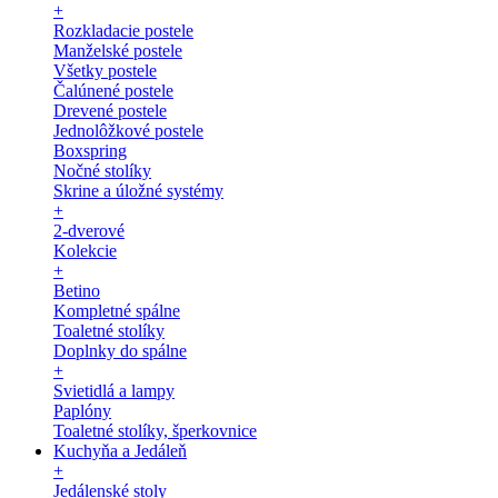
+
Rozkladacie postele
Manželské postele
Všetky postele
Čalúnené postele
Drevené postele
Jednolôžkové postele
Boxspring
Nočné stolíky
Skrine a úložné systémy
+
2-dverové
Kolekcie
+
Betino
Kompletné spálne
Toaletné stolíky
Doplnky do spálne
+
Svietidlá a lampy
Paplóny
Toaletné stolíky, šperkovnice
Kuchyňa a Jedáleň
+
Jedálenské stoly