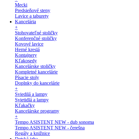
Mecki
Predsieňové steny
Lavice a taburety
Kancelária
+
Stohovateľné stoličky
Konferenčné stoličky
Kovové lavice
Herné kreslá
Kontajnery
Kľakosedy
Kancelárske stoličky
Kompletné kancelárie
Písacie stoly
Doplnky do kancelárie
+
Sviedilá a lampy
Svietidlá a lampy
Kľakačky
Kancelárske programy
+
Tempo ASISTENT NEW - dub sonoma
Tempo ASISTENT NEW - čerešna
Regály a knižnice
Detská izba