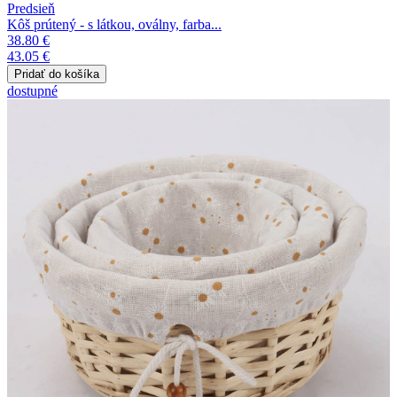
Predsieň
Kôš prútený - s látkou, oválny, farba...
38.80 €
43.05 €
dostupné