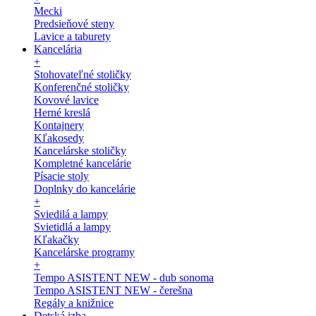
Mecki
Predsieňové steny
Lavice a taburety
Kancelária
+
Stohovateľné stoličky
Konferenčné stoličky
Kovové lavice
Herné kreslá
Kontajnery
Kľakosedy
Kancelárske stoličky
Kompletné kancelárie
Písacie stoly
Doplnky do kancelárie
+
Sviedilá a lampy
Svietidlá a lampy
Kľakačky
Kancelárske programy
+
Tempo ASISTENT NEW - dub sonoma
Tempo ASISTENT NEW - čerešna
Regály a knižnice
Detská izba