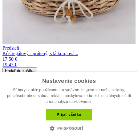
Predsieň
Kôš regálový - prútený, s látkou, ová...
17.50 €
19.47 €
dostupné
Nastavenie cookies
Súbory cookie používame na správne fungovanie našej stránky,
prispôsobenie obsahu a reklám, poskytovanie funkcií sociálnych médií
a na analýzu návštevnosti.
Prijať všetko
PRISPÔSOBIŤ