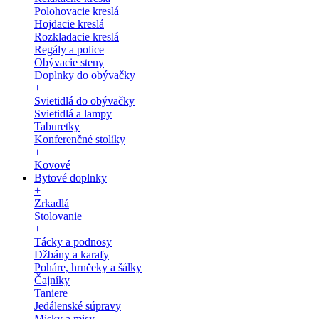
Polohovacie kreslá
Hojdacie kreslá
Rozkladacie kreslá
Regály a police
Obývacie steny
Doplnky do obývačky
+
Svietidlá do obývačky
Svietidlá a lampy
Taburetky
Konferenčné stolíky
+
Kovové
Bytové doplnky
+
Zrkadlá
Stolovanie
+
Tácky a podnosy
Džbány a karafy
Poháre, hrnčeky a šálky
Čajníky
Taniere
Jedálenské súpravy
Misky a misy