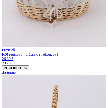
Predsieň
Kôš regálový - prútený, s látkou, ová...
26.80 €
29.73 €
dostupné