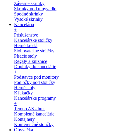
Závesné skrinky
Skrinky pod umývadlo
Spodné skrinky
Vysoké skrinky
Kancelária
+
Príslušenstvo
Kancelárske stoličky
Herné kreslá
Stohovateľné stoličky
Písacie stoly
Regály a knižnice
Doplnky do kancelárie
+
Podstavce pod monitory
Podložky pod stoličky
Herné stoly
Kľakačky
Kancelárske programy
+
Tempo AS - buk
Kompletné kancelárie
Kontajnery
Konferenčné stoličky
Obývačka