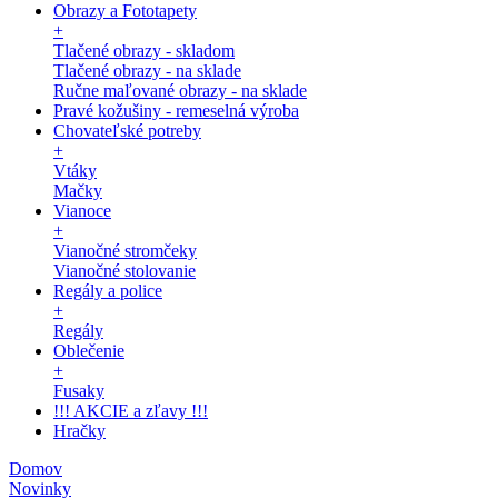
Obrazy a Fototapety
+
Tlačené obrazy - skladom
Tlačené obrazy - na sklade
Ručne maľované obrazy - na sklade
Pravé kožušiny - remeselná výroba
Chovateľské potreby
+
Vtáky
Mačky
Vianoce
+
Vianočné stromčeky
Vianočné stolovanie
Regály a police
+
Regály
Oblečenie
+
Fusaky
!!! AKCIE a zľavy !!!
Hračky
Domov
Novinky