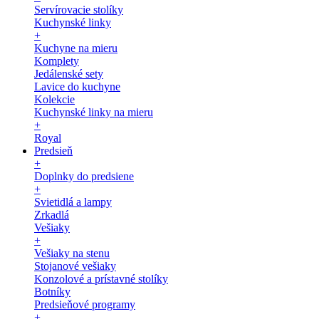
Servírovacie stolíky
Kuchynské linky
+
Kuchyne na mieru
Komplety
Jedálenské sety
Lavice do kuchyne
Kolekcie
Kuchynské linky na mieru
+
Royal
Predsieň
+
Doplnky do predsiene
+
Svietidlá a lampy
Zrkadlá
Vešiaky
+
Vešiaky na stenu
Stojanové vešiaky
Konzolové a prístavné stolíky
Botníky
Predsieňové programy
+