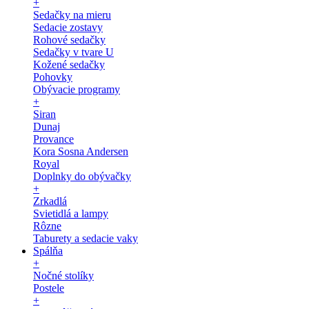
+
Sedačky na mieru
Sedacie zostavy
Rohové sedačky
Sedačky v tvare U
Kožené sedačky
Pohovky
Obývacie programy
+
Siran
Dunaj
Provance
Kora Sosna Andersen
Royal
Doplnky do obývačky
+
Zrkadlá
Svietidlá a lampy
Rôzne
Taburety a sedacie vaky
Spálňa
+
Nočné stolíky
Postele
+