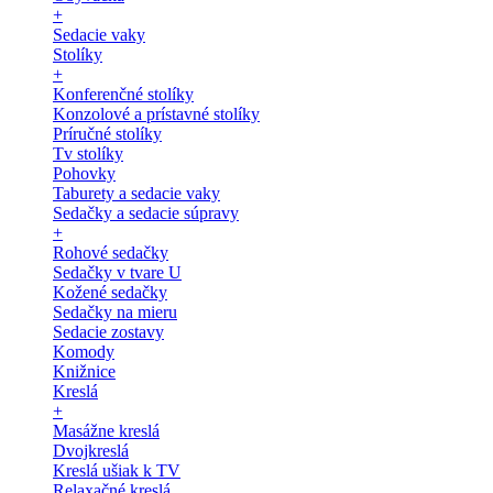
+
Sedacie vaky
Stolíky
+
Konferenčné stolíky
Konzolové a prístavné stolíky
Príručné stolíky
Tv stolíky
Pohovky
Taburety a sedacie vaky
Sedačky a sedacie súpravy
+
Rohové sedačky
Sedačky v tvare U
Kožené sedačky
Sedačky na mieru
Sedacie zostavy
Komody
Knižnice
Kreslá
+
Masážne kreslá
Dvojkreslá
Kreslá ušiak k TV
Relaxačné kreslá