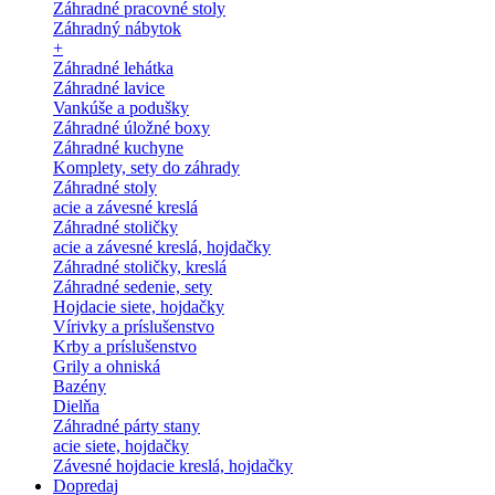
Záhradné pracovné stoly
Záhradný nábytok
+
Záhradné lehátka
Záhradné lavice
Vankúše a podušky
Záhradné úložné boxy
Záhradné kuchyne
Komplety, sety do záhrady
Záhradné stoly
acie a závesné kreslá
Záhradné stoličky
acie a závesné kreslá, hojdačky
Záhradné stoličky, kreslá
Záhradné sedenie, sety
Hojdacie siete, hojdačky
Vírivky a príslušenstvo
Krby a príslušenstvo
Grily a ohniská
Bazény
Dielňa
Záhradné párty stany
acie siete, hojdačky
Závesné hojdacie kreslá, hojdačky
Dopredaj