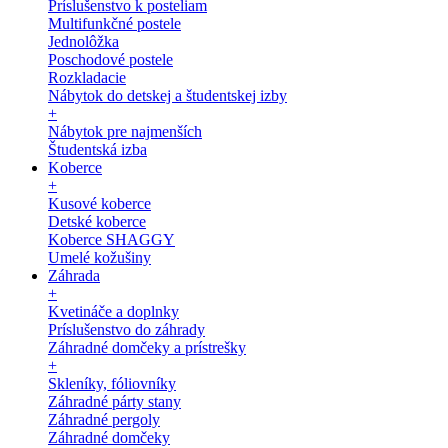
Príslušenstvo k posteliam
Multifunkčné postele
Jednolôžka
Poschodové postele
Rozkladacie
Nábytok do detskej a študentskej izby
+
Nábytok pre najmenších
Študentská izba
Koberce
+
Kusové koberce
Detské koberce
Koberce SHAGGY
Umelé kožušiny
Záhrada
+
Kvetináče a doplnky
Príslušenstvo do záhrady
Záhradné domčeky a prístrešky
+
Skleníky, fóliovníky
Záhradné párty stany
Záhradné pergoly
Záhradné domčeky