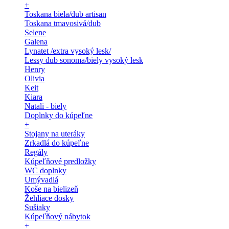
+
Toskana biela/dub artisan
Toskana tmavosivá/dub
Selene
Galena
Lynatet /extra vysoký lesk/
Lessy dub sonoma/biely vysoký lesk
Henry
Olivia
Keit
Kiara
Natali - biely
Doplnky do kúpeľne
+
Stojany na uteráky
Zrkadlá do kúpeľne
Regály
Kúpeľňové predložky
WC doplnky
Umývadlá
Koše na bielizeň
Žehliace dosky
Sušiaky
Kúpeľňový nábytok
+