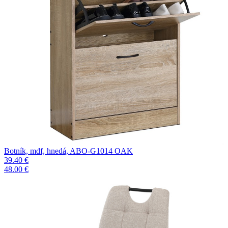
Botník, mdf, hnedá, ABO-G1014 OAK
39.40 €
48.00 €