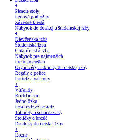
+
Písacie stoly
Penové podložky
Závesné kreslá
Nábytok do detskej a študentskej izby
+
Dievčenská izba
Študentská izba
Chlapčenská izba
Nábytok pre najmenších
Pre najmenších
Organizéry a skrinky do detskej izby
Regály a police
Postele a váľandy
+
Váľandy
Rozkladacie
Jednolôžka
Poschodové postele
Taburety a sedacie vaky
Stoličky a kreslá
Doplnky do detskej izby
+
Rôzne