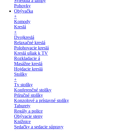
Svietidlá a lampy
Pohovky
Obývačka
+
Komody
Kreslá
+
Dvojkreslá
Relaxačné kreslá
Polohovacie kreslá
Kreslá ušiak k TV
Rozkladacie á
Masážne kreslá
Hojdacie kreslá
Stolíky
+
Tv stolíky
Konferenčné stolíky
Príručné stolíky
Konzolové a prístavné stolíky
Taburety
Regály a police
Obývacie steny
Knižnice
Sedačky a sedacie súpravy