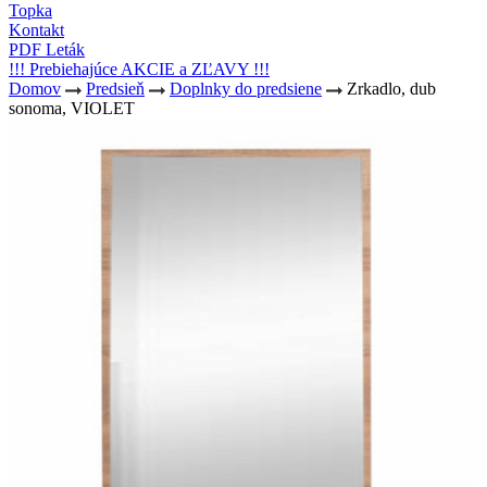
Topka
Kontakt
PDF Leták
!!! Prebiehajúce AKCIE a ZĽAVY !!!
Domov
Predsieň
Doplnky do predsiene
Zrkadlo, dub
sonoma, VIOLET