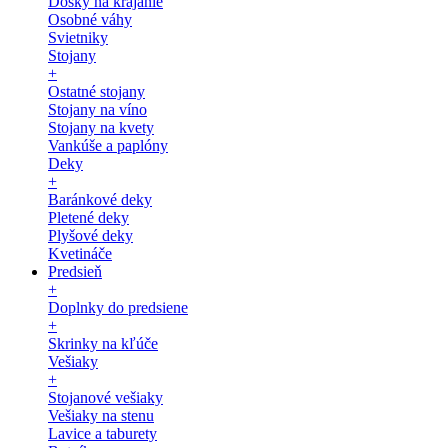
Dosky na krájanie
Osobné váhy
Svietniky
Stojany
+
Ostatné stojany
Stojany na víno
Stojany na kvety
Vankúše a paplóny
Deky
+
Baránkové deky
Pletené deky
Plyšové deky
Kvetináče
Predsieň
+
Doplnky do predsiene
+
Skrinky na kľúče
Vešiaky
+
Stojanové vešiaky
Vešiaky na stenu
Lavice a taburety