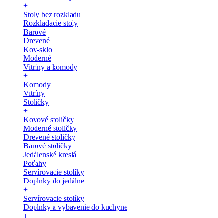
+
Stoly bez rozkladu
Rozkladacie stoly
Barové
Drevené
Kov-sklo
Moderné
Vitríny a komody
+
Komody
Vitríny
Stoličky
+
Kovové stoličky
Moderné stoličky
Drevené stoličky
Barové stoličky
Jedálenské kreslá
Poťahy
Servírovacie stolíky
Doplnky do jedálne
+
Servírovacie stolíky
Doplnky a vybavenie do kuchyne
+