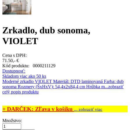
Zrkadlo, dub sonoma,
VIOLET
Cena s DPH:
71.50,- €
Kód produktu:
0000211129
Dostupnosť:
Skladom viac ako 50 ks
Moderné zrkadlo VIOLET Materiál: DTD laminovaná Farba: dub
sonoma Rozmery (ŠxHxV): 54,4x2x84,4 cm Hrúbka m...
zobraziť
celý popis produktu
+ DARČEK: Zľava v košíku
... zobraziť viac
Množstvo: