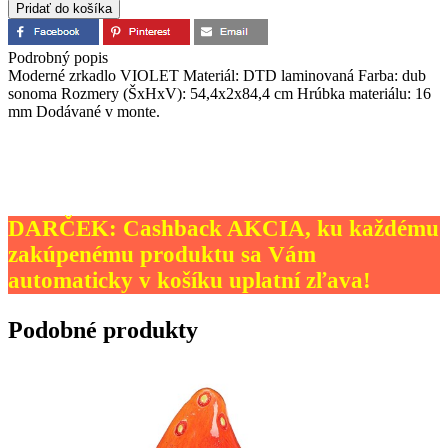
Podrobný popis
Moderné zrkadlo VIOLET Materiál: DTD laminovaná Farba: dub
sonoma Rozmery (ŠxHxV): 54,4x2x84,4 cm Hrúbka materiálu: 16
mm Dodávané v monte.
DARČEK: Cashback AKCIA, ku každému
zakúpenému produktu sa Vám
automaticky v košíku uplatní zľava!
Podobné produkty