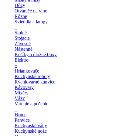
Dózy
Otvárače na víno
Rôzne
Svietidlá a lampy
+
Stolné
Stojacie
Závesné
Nástenné
Košíky a úložné boxy
Elektro
+
Hriankovače
Kuchynské roboty
Rýchlovarné kanvice
Kávovary
Mixéry
Vázy
Varenie a pečenie
+
Hrnce
Panvice
Kuchynské váhy
Kuchynské nože