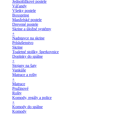
Jednolôžkové postele
Váľandy
Všetky postele
Boxspring
Manželské postele
Drevené postele
Skrine a úložné systémy
+
Nadstavce na skrine
Príslušenstvo
Skrine
Toaletné stolíky, šperkovnice
Doplnky do spálne
+
Stojany na šaty
Vankúše
Matrace a rošty
+
Matrace
Pružinové
Rošty
Komody, regály a police
+
Komody do spálne
Komody