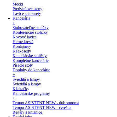
Mecki
Predsieňové steny
Lavice a taburety
Kancelária
+
Stohovateľné stoličky
Konferenčné stoličky
Kovové lavice
Herné kreslá
Kontajnery
Kľakosedy
Kancelárske stoličky
Kompletné kancelárie
Písacie stoly
Doplnky do kancelárie
+
Sviedilá a lampy
Svietidlá a lampy
Kľakačky
Kancelárske programy
+
Tempo ASISTENT NEW - dub sonoma
Tempo ASISTENT NEW - čerešna
Regály a knižnice
Detská izba