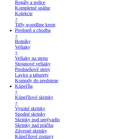
Regály a police
Kompletné spálne
Kolekcie
+
Tiffy woodline krem
Predsieň a chodba
+
Botníky
Vešiaky
+
Vešiaky na stenu
Stojanové vešiaky
Predsieňové steny
Lavice a taburety
Komody do predsiene
Kúpeľňa
+
Kúpeľňové skrinky
+
Vysoké skrinky
Spodné skrinky
Skrinky pod umývadlo
Skrinky nad práčku
Závesné skrinky
Kúpeľňové zostavy