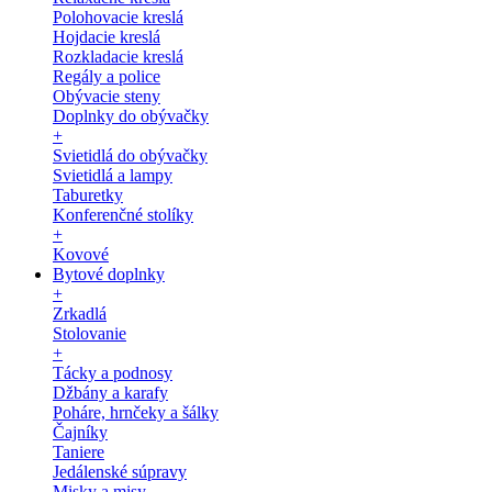
Polohovacie kreslá
Hojdacie kreslá
Rozkladacie kreslá
Regály a police
Obývacie steny
Doplnky do obývačky
+
Svietidlá do obývačky
Svietidlá a lampy
Taburetky
Konferenčné stolíky
+
Kovové
Bytové doplnky
+
Zrkadlá
Stolovanie
+
Tácky a podnosy
Džbány a karafy
Poháre, hrnčeky a šálky
Čajníky
Taniere
Jedálenské súpravy
Misky a misy