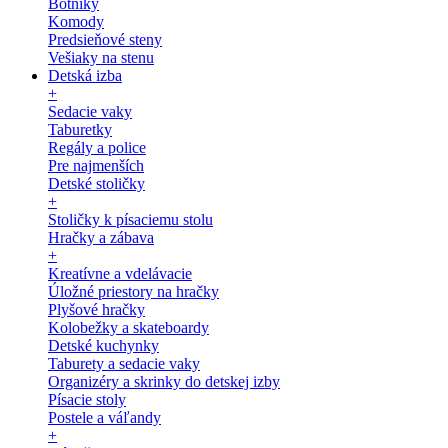
Botníky
Komody
Predsieňové steny
Vešiaky na stenu
Detská izba
+
Sedacie vaky
Taburetky
Regály a police
Pre najmenších
Detské stoličky
+
Stoličky k písaciemu stolu
Hračky a zábava
+
Kreatívne a vdelávacie
Úložné priestory na hračky
Plyšové hračky
Kolobežky a skateboardy
Detské kuchynky
Taburety a sedacie vaky
Organizéry a skrinky do detskej izby
Písacie stoly
Postele a váľandy
+