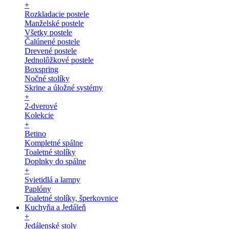
+
Rozkladacie postele
Manželské postele
Všetky postele
Čalúnené postele
Drevené postele
Jednolôžkové postele
Boxspring
Nočné stolíky
Skrine a úložné systémy
+
2-dverové
Kolekcie
+
Betino
Kompletné spálne
Toaletné stolíky
Doplnky do spálne
+
Svietidlá a lampy
Paplóny
Toaletné stolíky, šperkovnice
Kuchyňa a Jedáleň
+
Jedálenské stoly