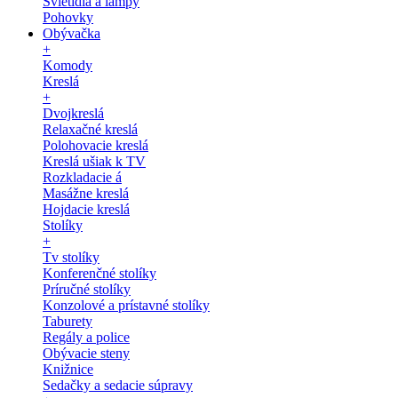
Svietidlá a lampy
Pohovky
Obývačka
+
Komody
Kreslá
+
Dvojkreslá
Relaxačné kreslá
Polohovacie kreslá
Kreslá ušiak k TV
Rozkladacie á
Masážne kreslá
Hojdacie kreslá
Stolíky
+
Tv stolíky
Konferenčné stolíky
Príručné stolíky
Konzolové a prístavné stolíky
Taburety
Regály a police
Obývacie steny
Knižnice
Sedačky a sedacie súpravy