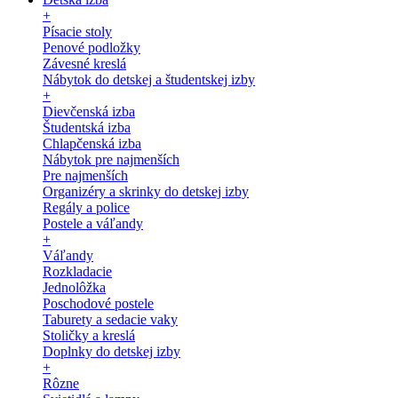
+
Písacie stoly
Penové podložky
Závesné kreslá
Nábytok do detskej a študentskej izby
+
Dievčenská izba
Študentská izba
Chlapčenská izba
Nábytok pre najmenších
Pre najmenších
Organizéry a skrinky do detskej izby
Regály a police
Postele a váľandy
+
Váľandy
Rozkladacie
Jednolôžka
Poschodové postele
Taburety a sedacie vaky
Stoličky a kreslá
Doplnky do detskej izby
+
Rôzne