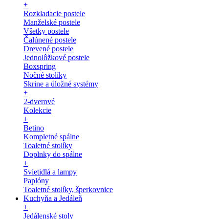
+
Rozkladacie postele
Manželské postele
Všetky postele
Čalúnené postele
Drevené postele
Jednolôžkové postele
Boxspring
Nočné stolíky
Skrine a úložné systémy
+
2-dverové
Kolekcie
+
Betino
Kompletné spálne
Toaletné stolíky
Doplnky do spálne
+
Svietidlá a lampy
Paplóny
Toaletné stolíky, šperkovnice
Kuchyňa a Jedáleň
+
Jedálenské stoly