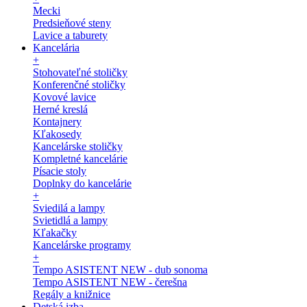
Mecki
Predsieňové steny
Lavice a taburety
Kancelária
+
Stohovateľné stoličky
Konferenčné stoličky
Kovové lavice
Herné kreslá
Kontajnery
Kľakosedy
Kancelárske stoličky
Kompletné kancelárie
Písacie stoly
Doplnky do kancelárie
+
Sviedilá a lampy
Svietidlá a lampy
Kľakačky
Kancelárske programy
+
Tempo ASISTENT NEW - dub sonoma
Tempo ASISTENT NEW - čerešna
Regály a knižnice
Detská izba