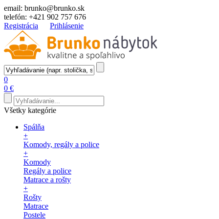
email:
brunko@brunko.sk
telefón:
+421 902 757 676
Registrácia
Prihlásenie
0
0 €
Všetky kategórie
Spálňa
+
Komody, regály a police
+
Komody
Regály a police
Matrace a rošty
+
Rošty
Matrace
Postele