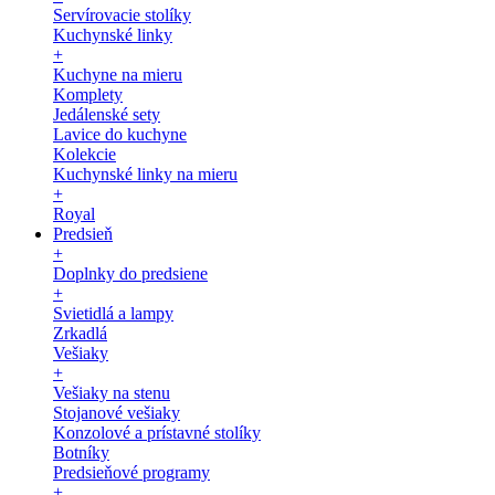
Servírovacie stolíky
Kuchynské linky
+
Kuchyne na mieru
Komplety
Jedálenské sety
Lavice do kuchyne
Kolekcie
Kuchynské linky na mieru
+
Royal
Predsieň
+
Doplnky do predsiene
+
Svietidlá a lampy
Zrkadlá
Vešiaky
+
Vešiaky na stenu
Stojanové vešiaky
Konzolové a prístavné stolíky
Botníky
Predsieňové programy
+