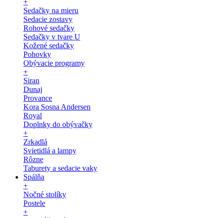
+
Sedačky na mieru
Sedacie zostavy
Rohové sedačky
Sedačky v tvare U
Kožené sedačky
Pohovky
Obývacie programy
+
Siran
Dunaj
Provance
Kora Sosna Andersen
Royal
Doplnky do obývačky
+
Zrkadlá
Svietidlá a lampy
Rôzne
Taburety a sedacie vaky
Spálňa
+
Nočné stolíky
Postele
+