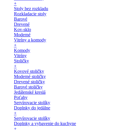
+
Stoly bez rozkladu
Rozkladacie stoly
Barové
Drevené
Kov-sklo
Moderné
Vitríny a komody
+
Komody
Vitríny
Stoličky
+
Kovové stoličky
Moderné stoličky
Drevené stoličky
Barové stoličky
Jedálenské kreslá
Poťahy
Servírovacie stolíky
Doplnky do jedálne
+
Servírovacie stolíky
Doplnky a vybavenie do kuchyne
+