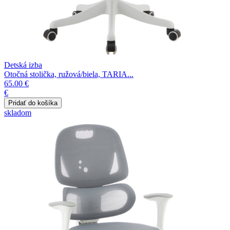
Detská izba
Otočná stolička, ružová/biela, TARIA...
65.00 €
€
skladom