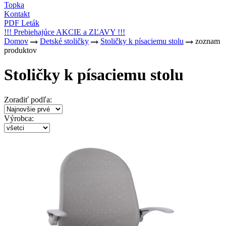
Topka
Kontakt
PDF Leták
!!! Prebiehajúce AKCIE a ZĽAVY !!!
Domov
Detské stoličky
Stoličky k písaciemu stolu
zoznam
produktov
Stoličky k písaciemu stolu
Zoradiť podľa:
Výrobca: