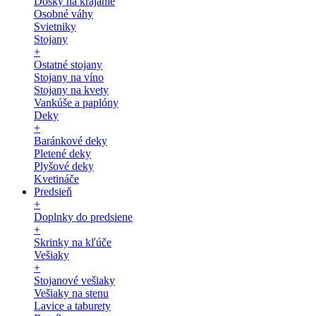
Dosky na krájanie
Osobné váhy
Svietniky
Stojany
+
Ostatné stojany
Stojany na víno
Stojany na kvety
Vankúše a paplóny
Deky
+
Baránkové deky
Pletené deky
Plyšové deky
Kvetináče
Predsieň
+
Doplnky do predsiene
+
Skrinky na kľúče
Vešiaky
+
Stojanové vešiaky
Vešiaky na stenu
Lavice a taburety