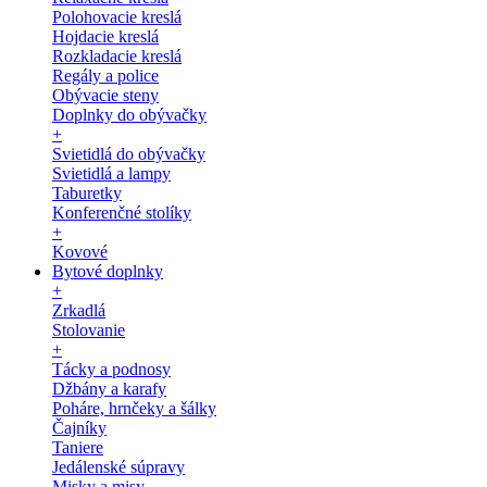
Polohovacie kreslá
Hojdacie kreslá
Rozkladacie kreslá
Regály a police
Obývacie steny
Doplnky do obývačky
+
Svietidlá do obývačky
Svietidlá a lampy
Taburetky
Konferenčné stolíky
+
Kovové
Bytové doplnky
+
Zrkadlá
Stolovanie
+
Tácky a podnosy
Džbány a karafy
Poháre, hrnčeky a šálky
Čajníky
Taniere
Jedálenské súpravy
Misky a misy