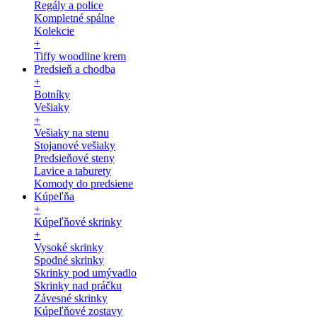
Regály a police
Kompletné spálne
Kolekcie
+
Tiffy woodline krem
Predsieň a chodba
+
Botníky
Vešiaky
+
Vešiaky na stenu
Stojanové vešiaky
Predsieňové steny
Lavice a taburety
Komody do predsiene
Kúpeľňa
+
Kúpeľňové skrinky
+
Vysoké skrinky
Spodné skrinky
Skrinky pod umývadlo
Skrinky nad práčku
Závesné skrinky
Kúpeľňové zostavy