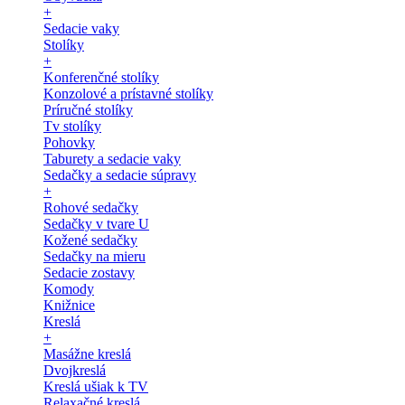
+
Sedacie vaky
Stolíky
+
Konferenčné stolíky
Konzolové a prístavné stolíky
Príručné stolíky
Tv stolíky
Pohovky
Taburety a sedacie vaky
Sedačky a sedacie súpravy
+
Rohové sedačky
Sedačky v tvare U
Kožené sedačky
Sedačky na mieru
Sedacie zostavy
Komody
Knižnice
Kreslá
+
Masážne kreslá
Dvojkreslá
Kreslá ušiak k TV
Relaxačné kreslá