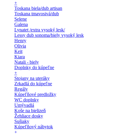
+
Toskana biela/dub artisan
Toskana tmavosivá/dub
Selene
Galena
Lynatet /extra vysoký lesk/
Lessy dub sonoma/biely vysoký lesk
Henry
Olivia
Keit
Kiara
Natali - biely
Doplnky do kúpeľne
+
Stojany na uteráky
Zrkadlá do kúpeľne
Regály
Kúpeľňové predložky
WC doplnky
Umývadlá
Koše na bielizeň
Žehliace dosky
Sušiaky
Kúpeľňový nábytok
+