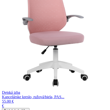
Detská izba
Kancelárske kreslo, ružová/biela, PAS...
55.00 €
€