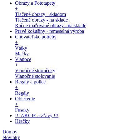
Obrazy a Fototapety
+
Tlačené obrazy - skladom
Tlačené obrazy - na sklade
Ručne maľované obrazy - na sklade
Pravé kožušiny - remeselná výroba
Chovateľské potreby
+
Vtáky
Mačky
Vianoce
+
Vianočné stromčeky
Vianočné stolovanie
Regály a police
+
Regály
Oblečenie
+
Fusaky
!!! AKCIE a zľavy !!!
Hračky
Domov
Novinky