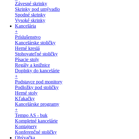
Závesné skrinky
Skrinky pod umývadlo
Spodné skrinky
Vysoké skrinky
Kancelária
+
Príslušenstvo
Kancelárske stoličky
Herné kreslá
Stohovateľné stoličky
Písacie stoly
Regály a knižnice
Doplnky do kancelárie
+
Podstavce pod monitory
Podložky pod stoličky
Herné stoly
Kľakačky
Kancelárske programy
+
Tempo AS - buk
Kompletné kancelárie
Kontajnery
Konferenčné stoličky
Obývačka