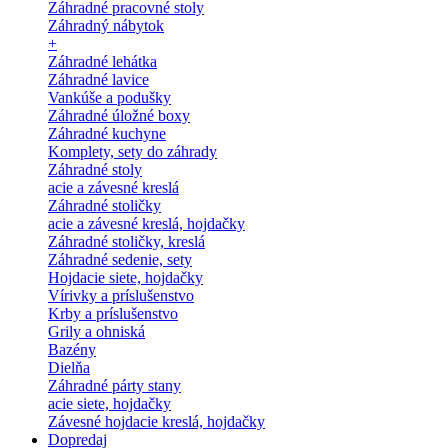
Záhradné pracovné stoly
Záhradný nábytok
+
Záhradné lehátka
Záhradné lavice
Vankúše a podušky
Záhradné úložné boxy
Záhradné kuchyne
Komplety, sety do záhrady
Záhradné stoly
acie a závesné kreslá
Záhradné stoličky
acie a závesné kreslá, hojdačky
Záhradné stoličky, kreslá
Záhradné sedenie, sety
Hojdacie siete, hojdačky
Vírivky a príslušenstvo
Krby a príslušenstvo
Grily a ohniská
Bazény
Dielňa
Záhradné párty stany
acie siete, hojdačky
Závesné hojdacie kreslá, hojdačky
Dopredaj