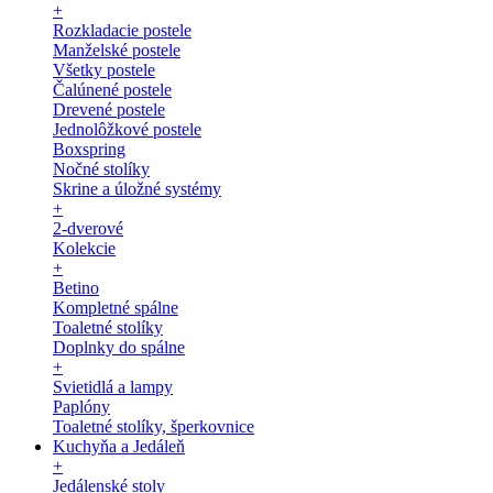
+
Rozkladacie postele
Manželské postele
Všetky postele
Čalúnené postele
Drevené postele
Jednolôžkové postele
Boxspring
Nočné stolíky
Skrine a úložné systémy
+
2-dverové
Kolekcie
+
Betino
Kompletné spálne
Toaletné stolíky
Doplnky do spálne
+
Svietidlá a lampy
Paplóny
Toaletné stolíky, šperkovnice
Kuchyňa a Jedáleň
+
Jedálenské stoly