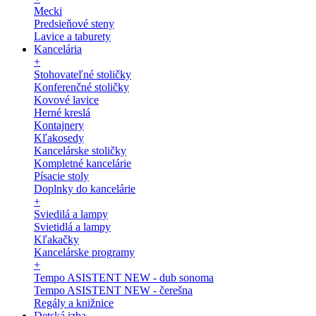
Mecki
Predsieňové steny
Lavice a taburety
Kancelária
+
Stohovateľné stoličky
Konferenčné stoličky
Kovové lavice
Herné kreslá
Kontajnery
Kľakosedy
Kancelárske stoličky
Kompletné kancelárie
Písacie stoly
Doplnky do kancelárie
+
Sviedilá a lampy
Svietidlá a lampy
Kľakačky
Kancelárske programy
+
Tempo ASISTENT NEW - dub sonoma
Tempo ASISTENT NEW - čerešna
Regály a knižnice
Detská izba