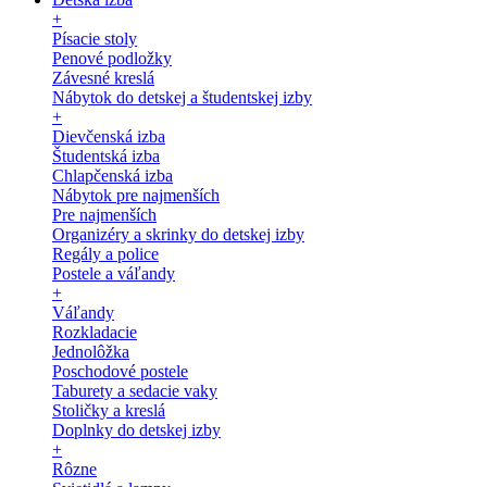
+
Písacie stoly
Penové podložky
Závesné kreslá
Nábytok do detskej a študentskej izby
+
Dievčenská izba
Študentská izba
Chlapčenská izba
Nábytok pre najmenších
Pre najmenších
Organizéry a skrinky do detskej izby
Regály a police
Postele a váľandy
+
Váľandy
Rozkladacie
Jednolôžka
Poschodové postele
Taburety a sedacie vaky
Stoličky a kreslá
Doplnky do detskej izby
+
Rôzne