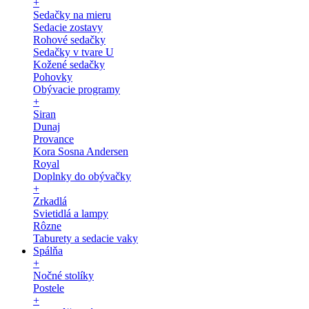
+
Sedačky na mieru
Sedacie zostavy
Rohové sedačky
Sedačky v tvare U
Kožené sedačky
Pohovky
Obývacie programy
+
Siran
Dunaj
Provance
Kora Sosna Andersen
Royal
Doplnky do obývačky
+
Zrkadlá
Svietidlá a lampy
Rôzne
Taburety a sedacie vaky
Spálňa
+
Nočné stolíky
Postele
+