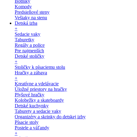
Botníky
Komody
Predsieňové steny
Vešiaky na stenu
Detská izba
+
Sedacie vaky
Taburetky
Regály a police
Pre najmenších
Detské stoličky
+
Stoličky k písaciemu stolu
Hračky a zábava
+
Kreatívne a vdelávacie
Úložné priestory na hračky
Plyšové hračky
Kolobežky a skateboardy
Detské kuchynky
Taburety a sedacie vaky
Organizéry a skrinky do detskej izby
Písacie stoly
Postele a váľandy
+