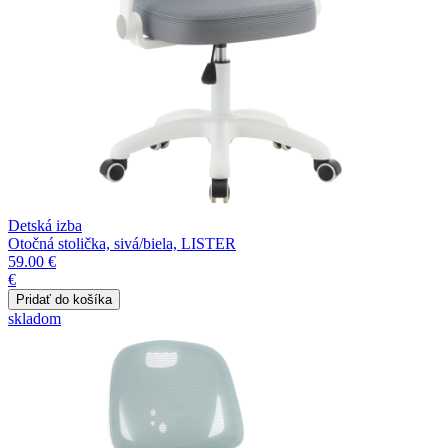
Detská izba
Otočná stolička, sivá/biela, LISTER
59.00 €
€
skladom