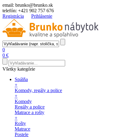
email:
brunko@brunko.sk
telefón:
+421 902 757 676
Registrácia
Prihlásenie
0
0 €
Všetky kategórie
Spálňa
+
Komody, regály a police
+
Komody
Regály a police
Matrace a rošty
+
Rošty
Matrace
Postele