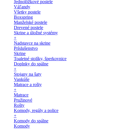
Jednolôžkové postele
Váľandy
Všetky postele
Boxspring
Manželské postele
Drevené postele
Skrine a úložné systémy
+
Nadstavce na skrine
Príslušenstvo
Skrine
Toaletné stolíky, šperkovnice
Doplnky do spálne
+
Stojany na šaty
Vankúše
Matrace a rošty
+
Matrace
Pružinové
Rošty
Komody, regály a police
+
Komody do spálne
Komody