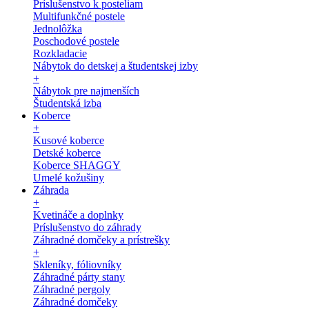
Príslušenstvo k posteliam
Multifunkčné postele
Jednolôžka
Poschodové postele
Rozkladacie
Nábytok do detskej a študentskej izby
+
Nábytok pre najmenších
Študentská izba
Koberce
+
Kusové koberce
Detské koberce
Koberce SHAGGY
Umelé kožušiny
Záhrada
+
Kvetináče a doplnky
Príslušenstvo do záhrady
Záhradné domčeky a prístrešky
+
Skleníky, fóliovníky
Záhradné párty stany
Záhradné pergoly
Záhradné domčeky