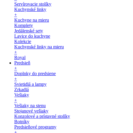
Servírovacie stolíky
Kuchynské linky
+
Kuchyne na mieru
Komplety
Jedálenské sety
Lavice do kuchyne
Kolekcie
Kuchynské linky na mieru
+
Royal
Predsieň
+
Doplnky do predsiene
+
Svietidlá a lampy
Zrkadlá
Vešiaky
+
Vešiaky na stenu
Stojanové vešiaky
Konzolové a prístavné stolíky
Botníky
Predsieňové programy
+