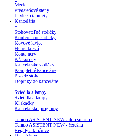
Mecki
Predsieňové steny
Lavice a taburety
Kancelária
+
Stohovateľné stoličky
Konferenčné stoličky
Kovové lavice
Herné kreslá
Kontajnery
Kľakosedy
Kancelárske stoličky
Kompletné kancelárie
Písacie stoly
Doplnky do kancelárie
+
Sviedilá a lampy
Svietidlá a lampy
Kľakačky
Kancelárske programy
+
Tempo ASISTENT NEW - dub sonoma
Tempo ASISTENT NEW - čerešna
Regály a knižnice
Detská izba