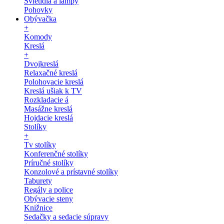
Svietidlá a lampy
Pohovky
Obývačka
+
Komody
Kreslá
+
Dvojkreslá
Relaxačné kreslá
Polohovacie kreslá
Kreslá ušiak k TV
Rozkladacie á
Masážne kreslá
Hojdacie kreslá
Stolíky
+
Tv stolíky
Konferenčné stolíky
Príručné stolíky
Konzolové a prístavné stolíky
Taburety
Regály a police
Obývacie steny
Knižnice
Sedačky a sedacie súpravy