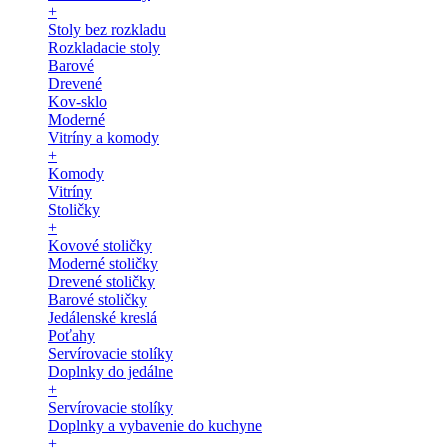
+
Stoly bez rozkladu
Rozkladacie stoly
Barové
Drevené
Kov-sklo
Moderné
Vitríny a komody
+
Komody
Vitríny
Stoličky
+
Kovové stoličky
Moderné stoličky
Drevené stoličky
Barové stoličky
Jedálenské kreslá
Poťahy
Servírovacie stolíky
Doplnky do jedálne
+
Servírovacie stolíky
Doplnky a vybavenie do kuchyne
+