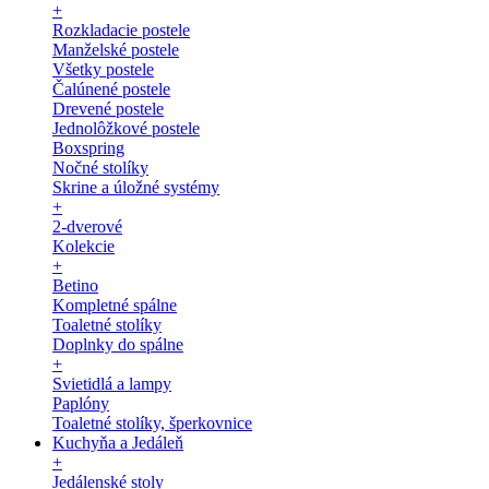
+
Rozkladacie postele
Manželské postele
Všetky postele
Čalúnené postele
Drevené postele
Jednolôžkové postele
Boxspring
Nočné stolíky
Skrine a úložné systémy
+
2-dverové
Kolekcie
+
Betino
Kompletné spálne
Toaletné stolíky
Doplnky do spálne
+
Svietidlá a lampy
Paplóny
Toaletné stolíky, šperkovnice
Kuchyňa a Jedáleň
+
Jedálenské stoly