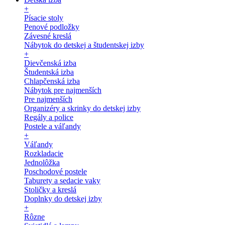
+
Písacie stoly
Penové podložky
Závesné kreslá
Nábytok do detskej a študentskej izby
+
Dievčenská izba
Študentská izba
Chlapčenská izba
Nábytok pre najmenších
Pre najmenších
Organizéry a skrinky do detskej izby
Regály a police
Postele a váľandy
+
Váľandy
Rozkladacie
Jednolôžka
Poschodové postele
Taburety a sedacie vaky
Stoličky a kreslá
Doplnky do detskej izby
+
Rôzne