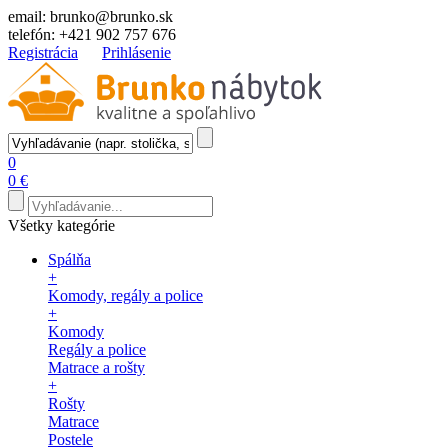
email:
brunko@brunko.sk
telefón:
+421 902 757 676
Registrácia
Prihlásenie
0
0 €
Všetky kategórie
Spálňa
+
Komody, regály a police
+
Komody
Regály a police
Matrace a rošty
+
Rošty
Matrace
Postele