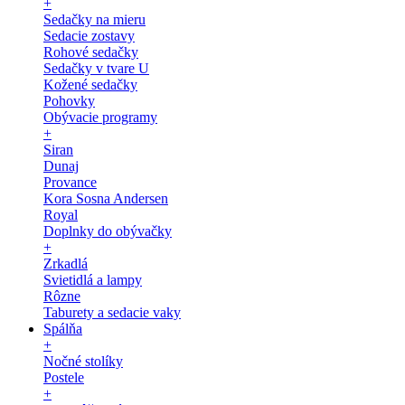
+
Sedačky na mieru
Sedacie zostavy
Rohové sedačky
Sedačky v tvare U
Kožené sedačky
Pohovky
Obývacie programy
+
Siran
Dunaj
Provance
Kora Sosna Andersen
Royal
Doplnky do obývačky
+
Zrkadlá
Svietidlá a lampy
Rôzne
Taburety a sedacie vaky
Spálňa
+
Nočné stolíky
Postele
+