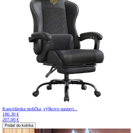
Kancelárska stolička, výškovo nastavi...
186.30 €
207.00 €