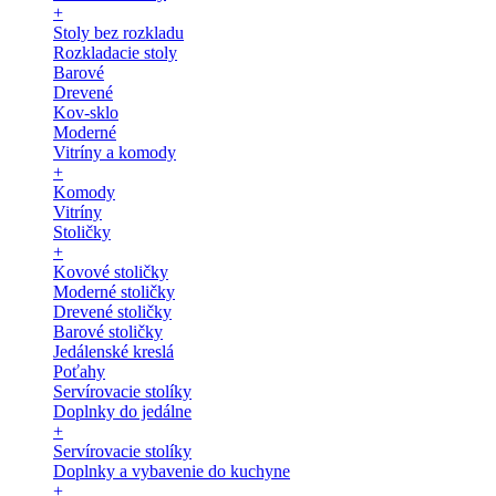
+
Stoly bez rozkladu
Rozkladacie stoly
Barové
Drevené
Kov-sklo
Moderné
Vitríny a komody
+
Komody
Vitríny
Stoličky
+
Kovové stoličky
Moderné stoličky
Drevené stoličky
Barové stoličky
Jedálenské kreslá
Poťahy
Servírovacie stolíky
Doplnky do jedálne
+
Servírovacie stolíky
Doplnky a vybavenie do kuchyne
+