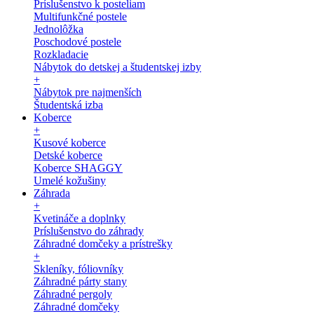
Príslušenstvo k posteliam
Multifunkčné postele
Jednolôžka
Poschodové postele
Rozkladacie
Nábytok do detskej a študentskej izby
+
Nábytok pre najmenších
Študentská izba
Koberce
+
Kusové koberce
Detské koberce
Koberce SHAGGY
Umelé kožušiny
Záhrada
+
Kvetináče a doplnky
Príslušenstvo do záhrady
Záhradné domčeky a prístrešky
+
Skleníky, fóliovníky
Záhradné párty stany
Záhradné pergoly
Záhradné domčeky