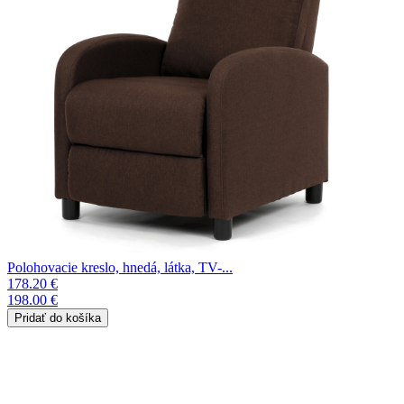
Polohovacie kreslo, hnedá, látka, TV-...
178.20 €
198.00 €