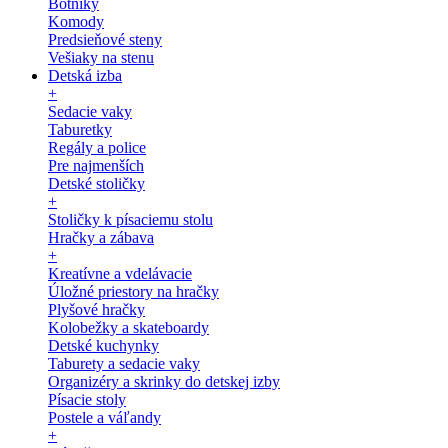
Botníky
Komody
Predsieňové steny
Vešiaky na stenu
Detská izba
+
Sedacie vaky
Taburetky
Regály a police
Pre najmenších
Detské stoličky
+
Stoličky k písaciemu stolu
Hračky a zábava
+
Kreatívne a vdelávacie
Úložné priestory na hračky
Plyšové hračky
Kolobežky a skateboardy
Detské kuchynky
Taburety a sedacie vaky
Organizéry a skrinky do detskej izby
Písacie stoly
Postele a váľandy
+