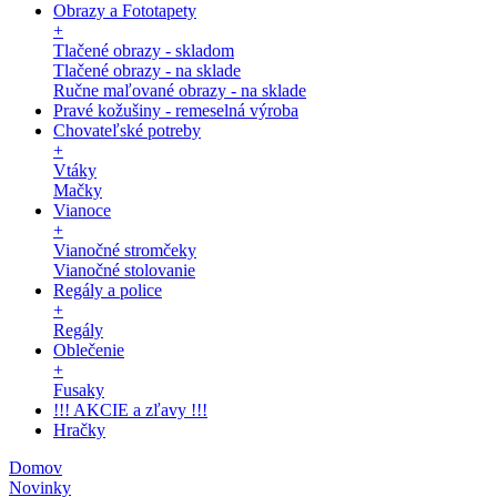
Obrazy a Fototapety
+
Tlačené obrazy - skladom
Tlačené obrazy - na sklade
Ručne maľované obrazy - na sklade
Pravé kožušiny - remeselná výroba
Chovateľské potreby
+
Vtáky
Mačky
Vianoce
+
Vianočné stromčeky
Vianočné stolovanie
Regály a police
+
Regály
Oblečenie
+
Fusaky
!!! AKCIE a zľavy !!!
Hračky
Domov
Novinky