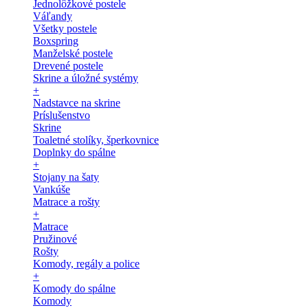
Jednolôžkové postele
Váľandy
Všetky postele
Boxspring
Manželské postele
Drevené postele
Skrine a úložné systémy
+
Nadstavce na skrine
Príslušenstvo
Skrine
Toaletné stolíky, šperkovnice
Doplnky do spálne
+
Stojany na šaty
Vankúše
Matrace a rošty
+
Matrace
Pružinové
Rošty
Komody, regály a police
+
Komody do spálne
Komody