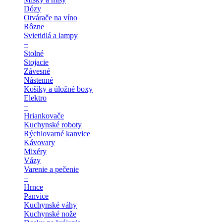
Dózy
Otvárače na víno
Rôzne
Svietidlá a lampy
+
Stolné
Stojacie
Závesné
Nástenné
Košíky a úložné boxy
Elektro
+
Hriankovače
Kuchynské roboty
Rýchlovarné kanvice
Kávovary
Mixéry
Vázy
Varenie a pečenie
+
Hrnce
Panvice
Kuchynské váhy
Kuchynské nože