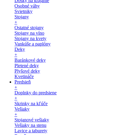
Dosky na krájanie
Osobné váhy
Svietniky
Stojany
+
Ostatné stojany
Stojany na víno
Stojany na kvety
Vankúše a paplóny
Deky
+
Baránkové deky
Pletené deky
Plyšové deky
Kvetináče
Predsieň
+
Doplnky do predsiene
+
Skrinky na kľúče
Vešiaky
+
Stojanové vešiaky
Vešiaky na stenu
Lavice a taburety