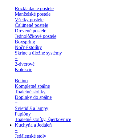
+
Rozkladacie postele
Manželské postele
Všetky postele
Čalúnené postele
Drevené postele
Jednolôžkové postele
Boxspring
Nočné stolíky
Skrine a úložné systémy
+
2-dverové
Kolekcie
+
Betino
Kompletné spálne
Toaletné stolíky
Doplnky do spálne
+
Svietidlá a lampy
Paplóny
Toaletné stolíky, šperkovnice
Kuchyňa a Jedáleň
+
Jedálenské stoly