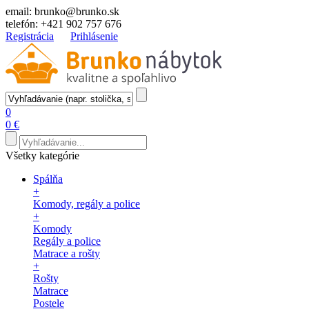
email:
brunko@brunko.sk
telefón:
+421 902 757 676
Registrácia
Prihlásenie
0
0 €
Všetky kategórie
Spálňa
+
Komody, regály a police
+
Komody
Regály a police
Matrace a rošty
+
Rošty
Matrace
Postele