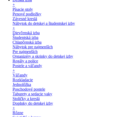
+
Písacie stoly
Penové podložky
Závesné kreslá
Nábytok do detskej a študentskej izby
+
Dievčenská izba
Študentská izba
Chlapčenská izba
Nábytok pre najmenších
Pre najmenších
Organizéry a skrinky do detskej izby
Regály a police
Postele a váľandy
+
Váľandy
Rozkladacie
Jednolôžka
Poschodové postele
Taburety a sedacie vaky
Stoličky a kreslá
Doplnky do detskej izby
+
Rôzne