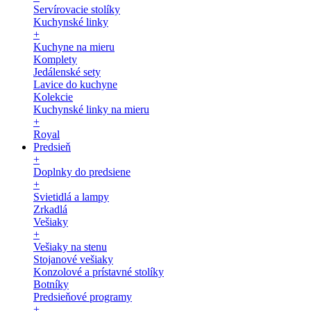
Servírovacie stolíky
Kuchynské linky
+
Kuchyne na mieru
Komplety
Jedálenské sety
Lavice do kuchyne
Kolekcie
Kuchynské linky na mieru
+
Royal
Predsieň
+
Doplnky do predsiene
+
Svietidlá a lampy
Zrkadlá
Vešiaky
+
Vešiaky na stenu
Stojanové vešiaky
Konzolové a prístavné stolíky
Botníky
Predsieňové programy
+