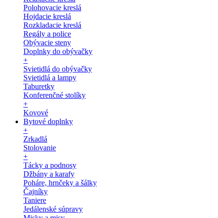
Polohovacie kreslá
Hojdacie kreslá
Rozkladacie kreslá
Regály a police
Obývacie steny
Doplnky do obývačky
+
Svietidlá do obývačky
Svietidlá a lampy
Taburetky
Konferenčné stolíky
+
Kovové
Bytové doplnky
+
Zrkadlá
Stolovanie
+
Tácky a podnosy
Džbány a karafy
Poháre, hrnčeky a šálky
Čajníky
Taniere
Jedálenské súpravy
Misky a misy