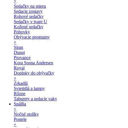
+
Sedačky na mieru
Sedacie zostavy
Rohové sedačky
Sedačky v tvare U
Kožené sedačky
Pohovky
Obývacie programy
+
Siran
Dunaj
Provance
Kora Sosna Andersen
Royal
Doplnky do obývačky
+
Zrkadlá
Svietidlá a lampy
Rôzne
Taburety a sedacie vaky
Spálňa
+
Nočné stolíky
Postele
+