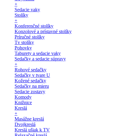
+
Sedacie vaky
Stolíky
+
Konferenčné stolíky
Konzolové a prístavné stolíky
Príručné stolíky
Tv stolíky
Pohovky
Taburety a sedacie vaky
Sedačky a sedacie súpravy
+
Rohové sedačky
Sedačky v tvare U
Kožené sedačky
Sedačky na mieru
Sedacie zostavy
Komody
Knižnice
Kreslá
+
Masážne kreslá
Dvojkreslá
Kreslá ušiak k TV
Relaxačné kreslá