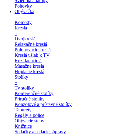
Svietidlá a lampy
Pohovky
Obývačka
+
Komody
Kreslá
+
Dvojkreslá
Relaxačné kreslá
Polohovacie kreslá
Kreslá ušiak k TV
Rozkladacie á
Masážne kreslá
Hojdacie kreslá
Stolíky
+
Tv stolíky
Konferenčné stolíky
Príručné stolíky
Konzolové a prístavné stolíky
Taburety
Regály a police
Obývacie steny
Knižnice
Sedačky a sedacie súpravy