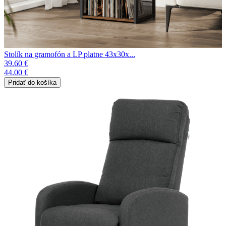
Stolík na gramofón a LP platne 43x30x...
39.60 €
44.00 €