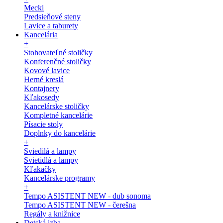
Mecki
Predsieňové steny
Lavice a taburety
Kancelária
+
Stohovateľné stoličky
Konferenčné stoličky
Kovové lavice
Herné kreslá
Kontajnery
Kľakosedy
Kancelárske stoličky
Kompletné kancelárie
Písacie stoly
Doplnky do kancelárie
+
Sviedilá a lampy
Svietidlá a lampy
Kľakačky
Kancelárske programy
+
Tempo ASISTENT NEW - dub sonoma
Tempo ASISTENT NEW - čerešna
Regály a knižnice
Detská izba