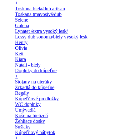
+
Toskana biela/dub artisan
Toskana tmavosivá/dub
Selene
Galena
Lynatet /extra vysoký lesk/
Lessy dub sonoma/biely vysoký lesk
Henry
Olivia
Keit
Kiara
Natali - biely
Doplnky do kúpeľne
+
Stojany na uteráky
Zrkadlá do kúpeľne
Regály
Kúpeľňové predložky
WC doplnky
Umývadlá
Koše na bielizeň
Žehliace dosky
Sušiaky
Kúpeľňový nábytok
+