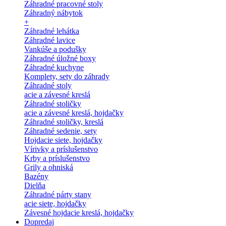
Záhradné pracovné stoly
Záhradný nábytok
+
Záhradné lehátka
Záhradné lavice
Vankúše a podušky
Záhradné úložné boxy
Záhradné kuchyne
Komplety, sety do záhrady
Záhradné stoly
acie a závesné kreslá
Záhradné stoličky
acie a závesné kreslá, hojdačky
Záhradné stoličky, kreslá
Záhradné sedenie, sety
Hojdacie siete, hojdačky
Vírivky a príslušenstvo
Krby a príslušenstvo
Grily a ohniská
Bazény
Dielňa
Záhradné párty stany
acie siete, hojdačky
Závesné hojdacie kreslá, hojdačky
Dopredaj