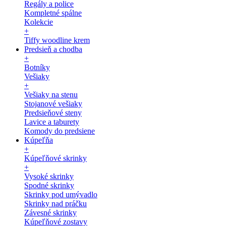
Regály a police
Kompletné spálne
Kolekcie
+
Tiffy woodline krem
Predsieň a chodba
+
Botníky
Vešiaky
+
Vešiaky na stenu
Stojanové vešiaky
Predsieňové steny
Lavice a taburety
Komody do predsiene
Kúpeľňa
+
Kúpeľňové skrinky
+
Vysoké skrinky
Spodné skrinky
Skrinky pod umývadlo
Skrinky nad práčku
Závesné skrinky
Kúpeľňové zostavy