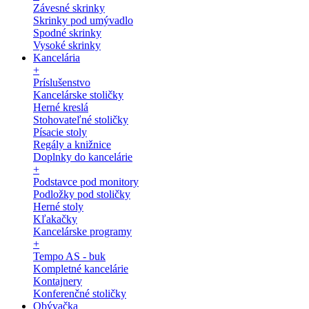
Závesné skrinky
Skrinky pod umývadlo
Spodné skrinky
Vysoké skrinky
Kancelária
+
Príslušenstvo
Kancelárske stoličky
Herné kreslá
Stohovateľné stoličky
Písacie stoly
Regály a knižnice
Doplnky do kancelárie
+
Podstavce pod monitory
Podložky pod stoličky
Herné stoly
Kľakačky
Kancelárske programy
+
Tempo AS - buk
Kompletné kancelárie
Kontajnery
Konferenčné stoličky
Obývačka