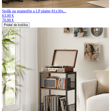
Stolík na gramofón a LP platne 81x30x...
63.00 €
70.00 €