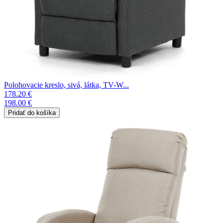
Polohovacie kreslo, sivá, látka, TV-W...
178.20 €
198.00 €