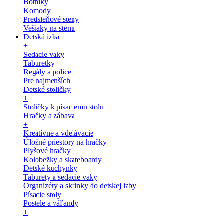
Botníky
Komody
Predsieňové steny
Vešiaky na stenu
Detská izba
+
Sedacie vaky
Taburetky
Regály a police
Pre najmenších
Detské stoličky
+
Stoličky k písaciemu stolu
Hračky a zábava
+
Kreatívne a vdelávacie
Úložné priestory na hračky
Plyšové hračky
Kolobežky a skateboardy
Detské kuchynky
Taburety a sedacie vaky
Organizéry a skrinky do detskej izby
Písacie stoly
Postele a váľandy
+