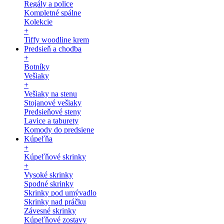
Regály a police
Kompletné spálne
Kolekcie
+
Tiffy woodline krem
Predsieň a chodba
+
Botníky
Vešiaky
+
Vešiaky na stenu
Stojanové vešiaky
Predsieňové steny
Lavice a taburety
Komody do predsiene
Kúpeľňa
+
Kúpeľňové skrinky
+
Vysoké skrinky
Spodné skrinky
Skrinky pod umývadlo
Skrinky nad práčku
Závesné skrinky
Kúpeľňové zostavy