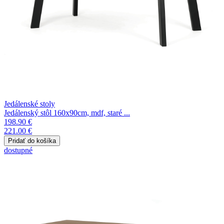
Jedálenské stoly
Jedálenský stôl 160x90cm, mdf, staré ...
198.90 €
221.00 €
dostupné