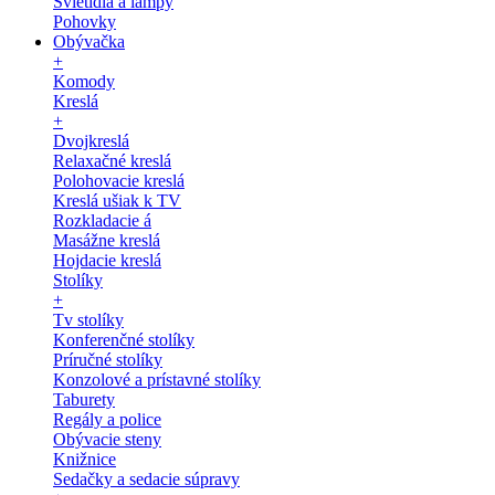
Svietidlá a lampy
Pohovky
Obývačka
+
Komody
Kreslá
+
Dvojkreslá
Relaxačné kreslá
Polohovacie kreslá
Kreslá ušiak k TV
Rozkladacie á
Masážne kreslá
Hojdacie kreslá
Stolíky
+
Tv stolíky
Konferenčné stolíky
Príručné stolíky
Konzolové a prístavné stolíky
Taburety
Regály a police
Obývacie steny
Knižnice
Sedačky a sedacie súpravy