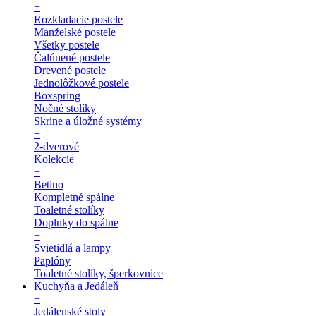
+
Rozkladacie postele
Manželské postele
Všetky postele
Čalúnené postele
Drevené postele
Jednolôžkové postele
Boxspring
Nočné stolíky
Skrine a úložné systémy
+
2-dverové
Kolekcie
+
Betino
Kompletné spálne
Toaletné stolíky
Doplnky do spálne
+
Svietidlá a lampy
Paplóny
Toaletné stolíky, šperkovnice
Kuchyňa a Jedáleň
+
Jedálenské stoly