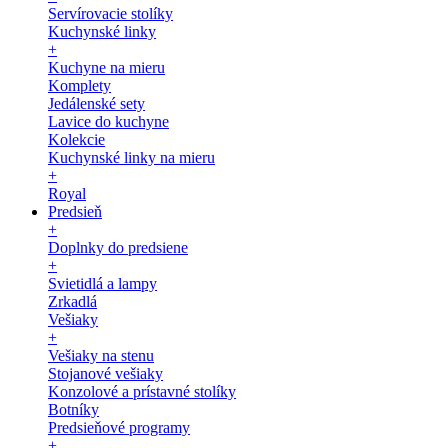
Servírovacie stolíky
Kuchynské linky
+
Kuchyne na mieru
Komplety
Jedálenské sety
Lavice do kuchyne
Kolekcie
Kuchynské linky na mieru
+
Royal
Predsieň
+
Doplnky do predsiene
+
Svietidlá a lampy
Zrkadlá
Vešiaky
+
Vešiaky na stenu
Stojanové vešiaky
Konzolové a prístavné stolíky
Botníky
Predsieňové programy
+