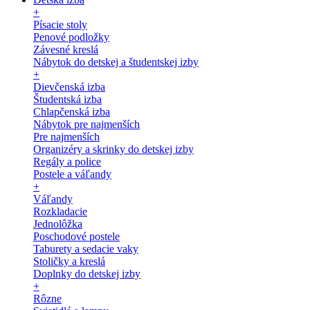
+
Písacie stoly
Penové podložky
Závesné kreslá
Nábytok do detskej a študentskej izby
+
Dievčenská izba
Študentská izba
Chlapčenská izba
Nábytok pre najmenších
Pre najmenších
Organizéry a skrinky do detskej izby
Regály a police
Postele a váľandy
+
Váľandy
Rozkladacie
Jednolôžka
Poschodové postele
Taburety a sedacie vaky
Stoličky a kreslá
Doplnky do detskej izby
+
Rôzne