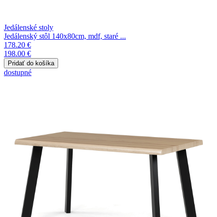
Jedálenské stoly
Jedálenský stôl 140x80cm, mdf, staré ...
178.20 €
198.00 €
dostupné