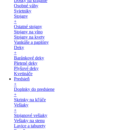
Dosky na krájanie
Osobné váhy
Svietniky
Stojany
+
Ostatné stojany
Stojany na víno
Stojany na kvety
Vankúše a paplóny
Deky
+
Baránkové deky
Pletené deky
Plyšové deky
Kvetináče
Predsieň
+
Doplnky do predsiene
+
Skrinky na kľúče
Vešiaky
+
Stojanové vešiaky
Vešiaky na stenu
Lavice a taburety