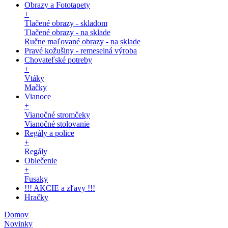
Obrazy a Fototapety
+
Tlačené obrazy - skladom
Tlačené obrazy - na sklade
Ručne maľované obrazy - na sklade
Pravé kožušiny - remeselná výroba
Chovateľské potreby
+
Vtáky
Mačky
Vianoce
+
Vianočné stromčeky
Vianočné stolovanie
Regály a police
+
Regály
Oblečenie
+
Fusaky
!!! AKCIE a zľavy !!!
Hračky
Domov
Novinky