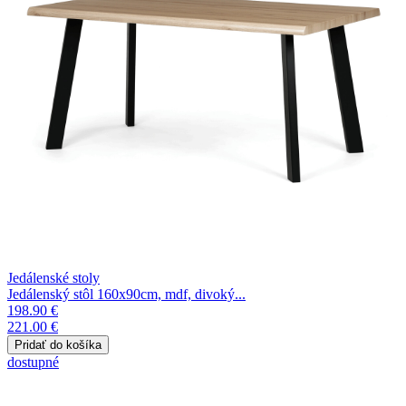
Jedálenské stoly
Jedálenský stôl 160x90cm, mdf, divoký...
198.90 €
221.00 €
dostupné