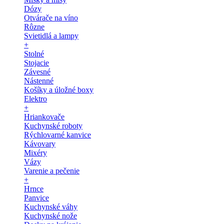
Dózy
Otvárače na víno
Rôzne
Svietidlá a lampy
+
Stolné
Stojacie
Závesné
Nástenné
Košíky a úložné boxy
Elektro
+
Hriankovače
Kuchynské roboty
Rýchlovarné kanvice
Kávovary
Mixéry
Vázy
Varenie a pečenie
+
Hrnce
Panvice
Kuchynské váhy
Kuchynské nože