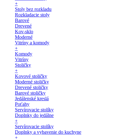
+
Stoly bez rozkladu
Rozkladacie stoly
Barové
Drevené
Kov-sklo
Moderné
Vitríny a komody
+
Komody
Vitríny
Stoličky
+
Kovové stoličky
Moderné stoličky
Drevené stoličky
Barové stoličky
Jedálenské kreslá
Poťahy
Servírovacie stolíky
Doplnky do jedálne
+
Servírovacie stolíky
Doplnky a vybavenie do kuchyne
+