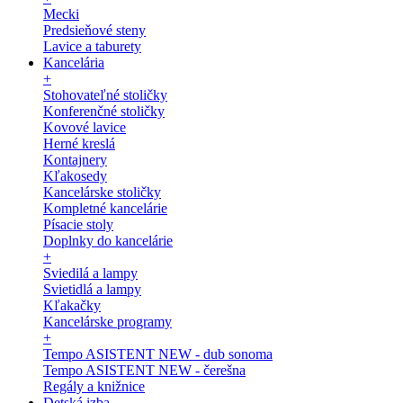
Mecki
Predsieňové steny
Lavice a taburety
Kancelária
+
Stohovateľné stoličky
Konferenčné stoličky
Kovové lavice
Herné kreslá
Kontajnery
Kľakosedy
Kancelárske stoličky
Kompletné kancelárie
Písacie stoly
Doplnky do kancelárie
+
Sviedilá a lampy
Svietidlá a lampy
Kľakačky
Kancelárske programy
+
Tempo ASISTENT NEW - dub sonoma
Tempo ASISTENT NEW - čerešna
Regály a knižnice
Detská izba