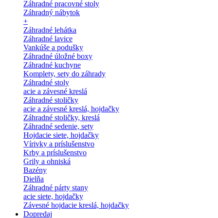
Záhradné pracovné stoly
Záhradný nábytok
+
Záhradné lehátka
Záhradné lavice
Vankúše a podušky
Záhradné úložné boxy
Záhradné kuchyne
Komplety, sety do záhrady
Záhradné stoly
acie a závesné kreslá
Záhradné stoličky
acie a závesné kreslá, hojdačky
Záhradné stoličky, kreslá
Záhradné sedenie, sety
Hojdacie siete, hojdačky
Vírivky a príslušenstvo
Krby a príslušenstvo
Grily a ohniská
Bazény
Dielňa
Záhradné párty stany
acie siete, hojdačky
Závesné hojdacie kreslá, hojdačky
Dopredaj