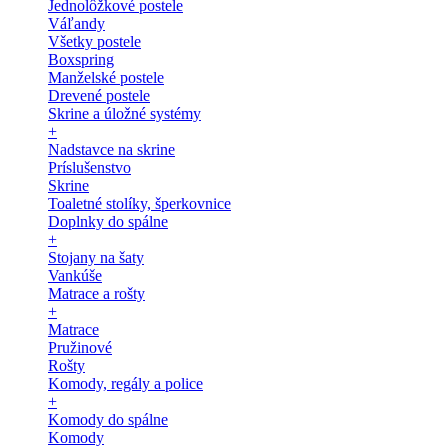
Jednolôžkové postele
Váľandy
Všetky postele
Boxspring
Manželské postele
Drevené postele
Skrine a úložné systémy
+
Nadstavce na skrine
Príslušenstvo
Skrine
Toaletné stolíky, šperkovnice
Doplnky do spálne
+
Stojany na šaty
Vankúše
Matrace a rošty
+
Matrace
Pružinové
Rošty
Komody, regály a police
+
Komody do spálne
Komody