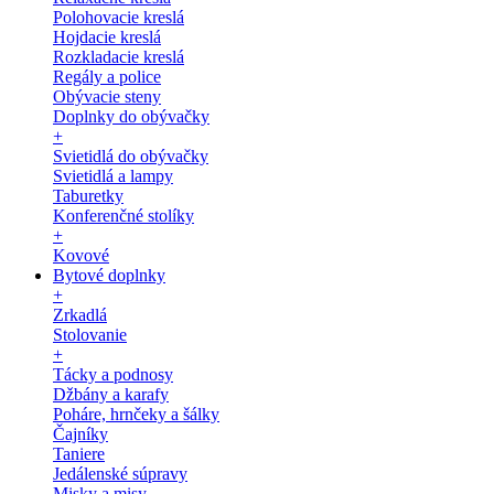
Polohovacie kreslá
Hojdacie kreslá
Rozkladacie kreslá
Regály a police
Obývacie steny
Doplnky do obývačky
+
Svietidlá do obývačky
Svietidlá a lampy
Taburetky
Konferenčné stolíky
+
Kovové
Bytové doplnky
+
Zrkadlá
Stolovanie
+
Tácky a podnosy
Džbány a karafy
Poháre, hrnčeky a šálky
Čajníky
Taniere
Jedálenské súpravy
Misky a misy