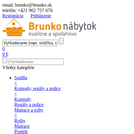
email:
brunko@brunko.sk
telefón:
+421 902 757 676
Registrácia
Prihlásenie
0
0 €
Všetky kategórie
Spálňa
+
Komody, regály a police
+
Komody
Regály a police
Matrace a rošty
+
Rošty
Matrace
Postele