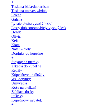
+
Toskana biela/dub artisan
Toskana tmavosivá/dub
Selene
Galena
Lynatet /extra vysoký lesk/
Lessy dub sonoma/biely vysoký lesk
Henry
Olivia
Keit
Kiara
Natali - biely
Doplnky do kúpeľne
+
Stojany na uteráky
Zrkadlá do kúpeľne
Regály
Kúpeľňové predložky
WC doplnky
Umývadlá
Koše na bielizeň
Žehliace dosky
Sušiaky
Kúpeľňový nábytok
+