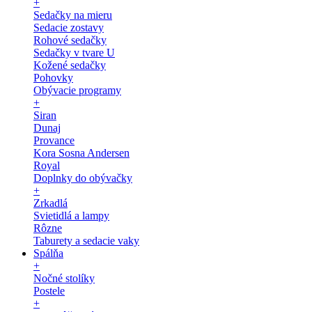
+
Sedačky na mieru
Sedacie zostavy
Rohové sedačky
Sedačky v tvare U
Kožené sedačky
Pohovky
Obývacie programy
+
Siran
Dunaj
Provance
Kora Sosna Andersen
Royal
Doplnky do obývačky
+
Zrkadlá
Svietidlá a lampy
Rôzne
Taburety a sedacie vaky
Spálňa
+
Nočné stolíky
Postele
+