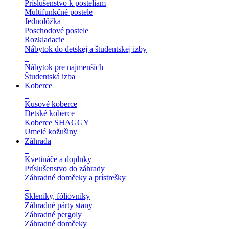
Príslušenstvo k posteliam
Multifunkčné postele
Jednolôžka
Poschodové postele
Rozkladacie
Nábytok do detskej a študentskej izby
+
Nábytok pre najmenších
Študentská izba
Koberce
+
Kusové koberce
Detské koberce
Koberce SHAGGY
Umelé kožušiny
Záhrada
+
Kvetináče a doplnky
Príslušenstvo do záhrady
Záhradné domčeky a prístrešky
+
Skleníky, fóliovníky
Záhradné párty stany
Záhradné pergoly
Záhradné domčeky