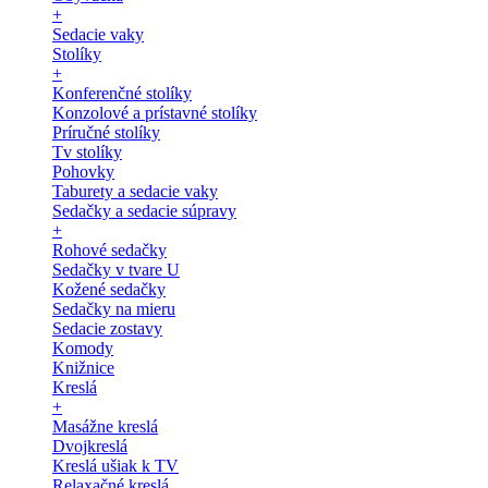
+
Sedacie vaky
Stolíky
+
Konferenčné stolíky
Konzolové a prístavné stolíky
Príručné stolíky
Tv stolíky
Pohovky
Taburety a sedacie vaky
Sedačky a sedacie súpravy
+
Rohové sedačky
Sedačky v tvare U
Kožené sedačky
Sedačky na mieru
Sedacie zostavy
Komody
Knižnice
Kreslá
+
Masážne kreslá
Dvojkreslá
Kreslá ušiak k TV
Relaxačné kreslá