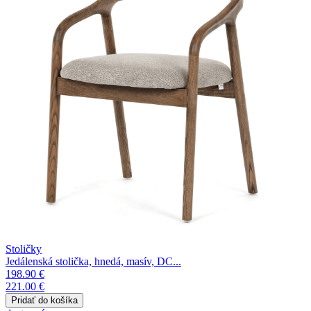
Stoličky
Jedálenská stolička, hnedá, masív, DC...
198.90 €
221.00 €