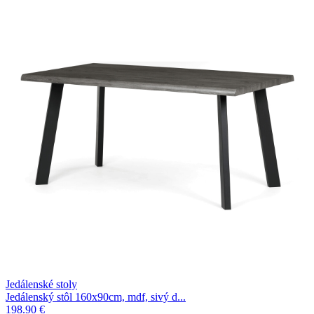
Jedálenské stoly
Jedálenský stôl 160x90cm, mdf, sivý d...
198.90 €