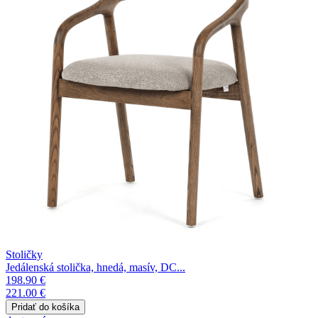
Stoličky
Jedálenská stolička, hnedá, masív, DC...
198.90 €
221.00 €