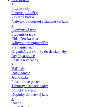
+
Písacie stoly
Penové podložky
Závesné kreslá
Nábytok do detskej a študentskej izby
+
Dievčenská izba
Študentská izba
Chlapčenská izba
Nábytok pre najmenších
Pre najmenších
Organizéry a skrinky do detskej izby
Regály a police
Postele a váľandy
+
Váľandy
Rozkladacie
Jednolôžka
Poschodové postele
Taburety a sedacie vaky
Stoličky a kreslá
Doplnky do detskej izby
+
Rôzne