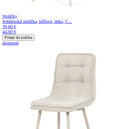
Stoličky
Jedálenská stolička, béžová, látka, C...
39.60 €
44.00 €
dostupné