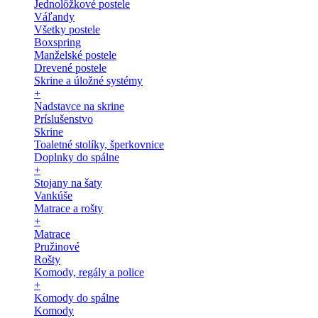
Jednolôžkové postele
Váľandy
Všetky postele
Boxspring
Manželské postele
Drevené postele
Skrine a úložné systémy
+
Nadstavce na skrine
Príslušenstvo
Skrine
Toaletné stolíky, šperkovnice
Doplnky do spálne
+
Stojany na šaty
Vankúše
Matrace a rošty
+
Matrace
Pružinové
Rošty
Komody, regály a police
+
Komody do spálne
Komody