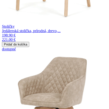
Stoličky
Jedálenská stolička, prírodná, drevo,...
198.90 €
221.00 €
dostupné