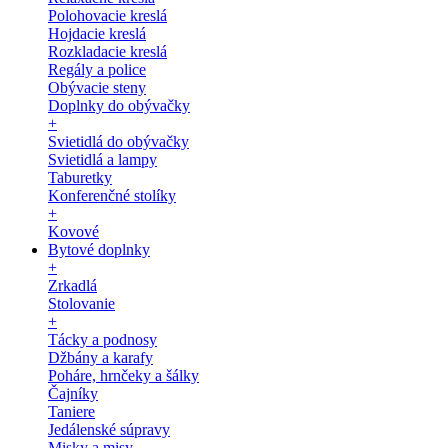
Polohovacie kreslá
Hojdacie kreslá
Rozkladacie kreslá
Regály a police
Obývacie steny
Doplnky do obývačky
+
Svietidlá do obývačky
Svietidlá a lampy
Taburetky
Konferenčné stolíky
+
Kovové
Bytové doplnky
+
Zrkadlá
Stolovanie
+
Tácky a podnosy
Džbány a karafy
Poháre, hrnčeky a šálky
Čajníky
Taniere
Jedálenské súpravy
Misky a misy