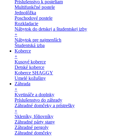
Príslušenstvo k posteliam
Multifunkčné postele
Jednolôžka
Poschodové postele
Rozkladacie
Nábytok do detskej a študentskej izby
+
Nábytok pre najmenších
Študentská izba
Koberce
+
Kusové koberce
Detské koberce
Koberce SHAGGY
Umelé kožušiny
Záhrada
+
Kvetináče a doplnky
Príslušenstvo do záhrady
Záhradné domčeky a prístrešky
+
Skleníky, fóliovníky
Záhradné párty stany
Záhradné pergoly
Záhradné domčeky