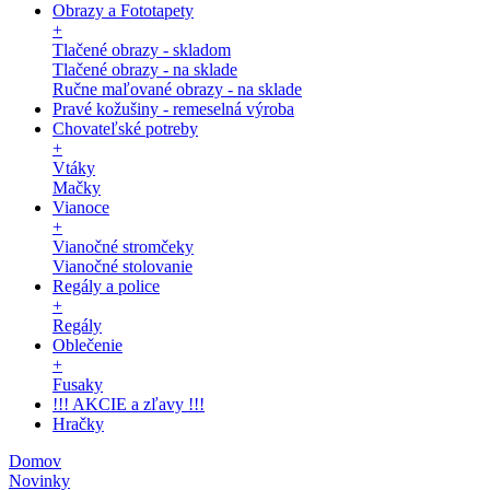
Obrazy a Fototapety
+
Tlačené obrazy - skladom
Tlačené obrazy - na sklade
Ručne maľované obrazy - na sklade
Pravé kožušiny - remeselná výroba
Chovateľské potreby
+
Vtáky
Mačky
Vianoce
+
Vianočné stromčeky
Vianočné stolovanie
Regály a police
+
Regály
Oblečenie
+
Fusaky
!!! AKCIE a zľavy !!!
Hračky
Domov
Novinky