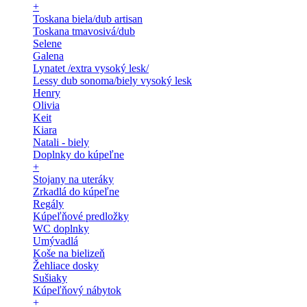
+
Toskana biela/dub artisan
Toskana tmavosivá/dub
Selene
Galena
Lynatet /extra vysoký lesk/
Lessy dub sonoma/biely vysoký lesk
Henry
Olivia
Keit
Kiara
Natali - biely
Doplnky do kúpeľne
+
Stojany na uteráky
Zrkadlá do kúpeľne
Regály
Kúpeľňové predložky
WC doplnky
Umývadlá
Koše na bielizeň
Žehliace dosky
Sušiaky
Kúpeľňový nábytok
+