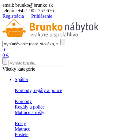
email:
brunko@brunko.sk
telefón:
+421 902 757 676
Registrácia
Prihlásenie
0
0 €
Všetky kategórie
Spálňa
+
Komody, regály a police
+
Komody
Regály a police
Matrace a rošty
+
Rošty
Matrace
Postele