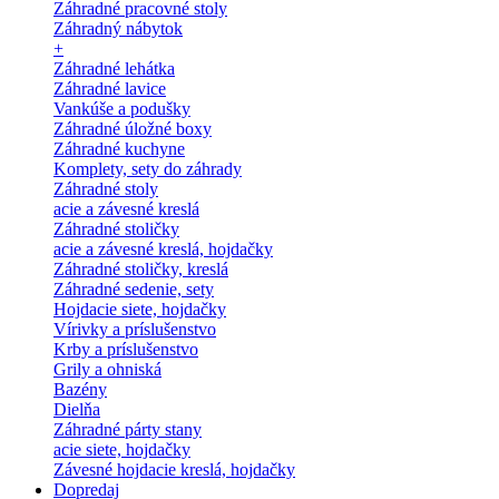
Záhradné pracovné stoly
Záhradný nábytok
+
Záhradné lehátka
Záhradné lavice
Vankúše a podušky
Záhradné úložné boxy
Záhradné kuchyne
Komplety, sety do záhrady
Záhradné stoly
acie a závesné kreslá
Záhradné stoličky
acie a závesné kreslá, hojdačky
Záhradné stoličky, kreslá
Záhradné sedenie, sety
Hojdacie siete, hojdačky
Vírivky a príslušenstvo
Krby a príslušenstvo
Grily a ohniská
Bazény
Dielňa
Záhradné párty stany
acie siete, hojdačky
Závesné hojdacie kreslá, hojdačky
Dopredaj