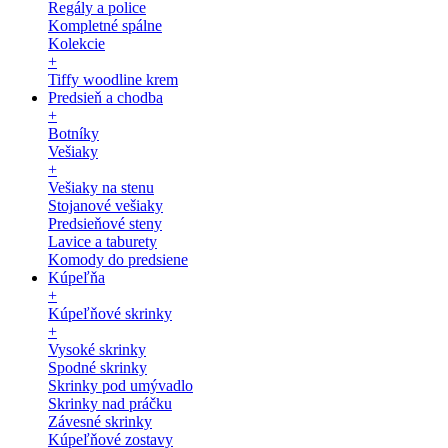
Regály a police
Kompletné spálne
Kolekcie
+
Tiffy woodline krem
Predsieň a chodba
+
Botníky
Vešiaky
+
Vešiaky na stenu
Stojanové vešiaky
Predsieňové steny
Lavice a taburety
Komody do predsiene
Kúpeľňa
+
Kúpeľňové skrinky
+
Vysoké skrinky
Spodné skrinky
Skrinky pod umývadlo
Skrinky nad práčku
Závesné skrinky
Kúpeľňové zostavy