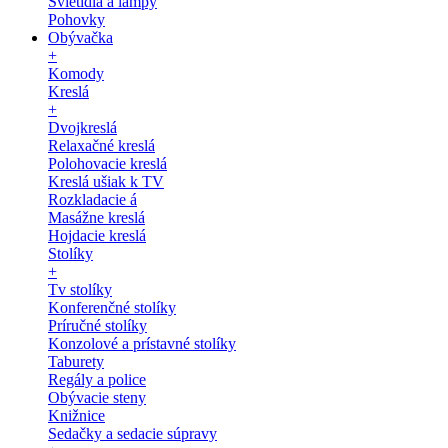
Svietidlá a lampy
Pohovky
Obývačka
+
Komody
Kreslá
+
Dvojkreslá
Relaxačné kreslá
Polohovacie kreslá
Kreslá ušiak k TV
Rozkladacie á
Masážne kreslá
Hojdacie kreslá
Stolíky
+
Tv stolíky
Konferenčné stolíky
Príručné stolíky
Konzolové a prístavné stolíky
Taburety
Regály a police
Obývacie steny
Knižnice
Sedačky a sedacie súpravy