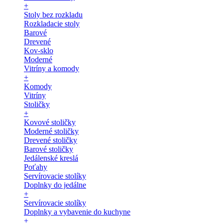
+
Stoly bez rozkladu
Rozkladacie stoly
Barové
Drevené
Kov-sklo
Moderné
Vitríny a komody
+
Komody
Vitríny
Stoličky
+
Kovové stoličky
Moderné stoličky
Drevené stoličky
Barové stoličky
Jedálenské kreslá
Poťahy
Servírovacie stolíky
Doplnky do jedálne
+
Servírovacie stolíky
Doplnky a vybavenie do kuchyne
+