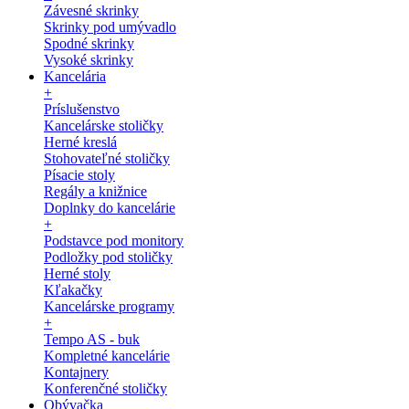
Závesné skrinky
Skrinky pod umývadlo
Spodné skrinky
Vysoké skrinky
Kancelária
+
Príslušenstvo
Kancelárske stoličky
Herné kreslá
Stohovateľné stoličky
Písacie stoly
Regály a knižnice
Doplnky do kancelárie
+
Podstavce pod monitory
Podložky pod stoličky
Herné stoly
Kľakačky
Kancelárske programy
+
Tempo AS - buk
Kompletné kancelárie
Kontajnery
Konferenčné stoličky
Obývačka