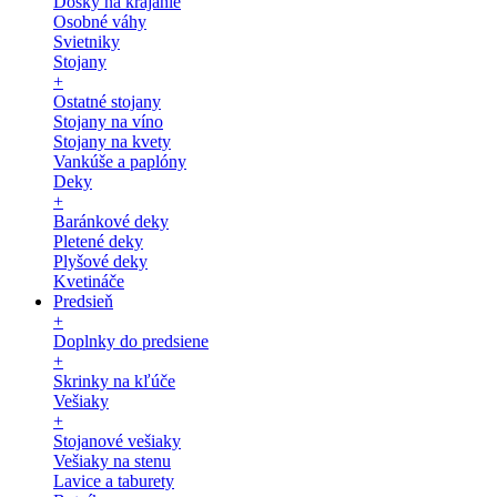
Dosky na krájanie
Osobné váhy
Svietniky
Stojany
+
Ostatné stojany
Stojany na víno
Stojany na kvety
Vankúše a paplóny
Deky
+
Baránkové deky
Pletené deky
Plyšové deky
Kvetináče
Predsieň
+
Doplnky do predsiene
+
Skrinky na kľúče
Vešiaky
+
Stojanové vešiaky
Vešiaky na stenu
Lavice a taburety