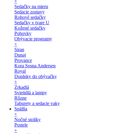
+
Sedačky na mieru
Sedacie zostavy
Rohové sedačky
Sedačky v tvare U
Kožené sedačky
Pohovky
Obývacie programy
+
Siran
Dunaj
Provance
Kora Sosna Andersen
Royal
Doplnky do obývačky
+
Zrkadlá
Svietidlá a lampy
Rôzne
Taburety a sedacie vaky
Spálňa
+
Nočné stolíky
Postele
+