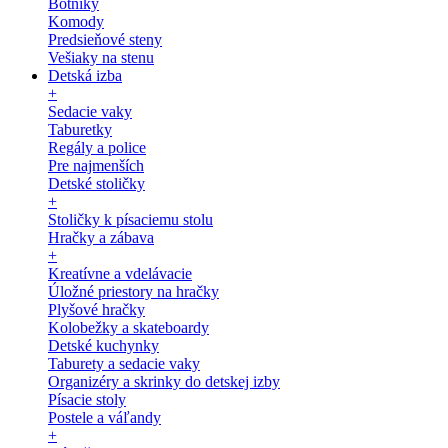
Botníky
Komody
Predsieňové steny
Vešiaky na stenu
Detská izba
+
Sedacie vaky
Taburetky
Regály a police
Pre najmenších
Detské stoličky
+
Stoličky k písaciemu stolu
Hračky a zábava
+
Kreatívne a vdelávacie
Úložné priestory na hračky
Plyšové hračky
Kolobežky a skateboardy
Detské kuchynky
Taburety a sedacie vaky
Organizéry a skrinky do detskej izby
Písacie stoly
Postele a váľandy
+