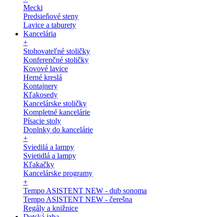
Mecki
Predsieňové steny
Lavice a taburety
Kancelária
+
Stohovateľné stoličky
Konferenčné stoličky
Kovové lavice
Herné kreslá
Kontajnery
Kľakosedy
Kancelárske stoličky
Kompletné kancelárie
Písacie stoly
Doplnky do kancelárie
+
Sviedilá a lampy
Svietidlá a lampy
Kľakačky
Kancelárske programy
+
Tempo ASISTENT NEW - dub sonoma
Tempo ASISTENT NEW - čerešna
Regály a knižnice
Detská izba