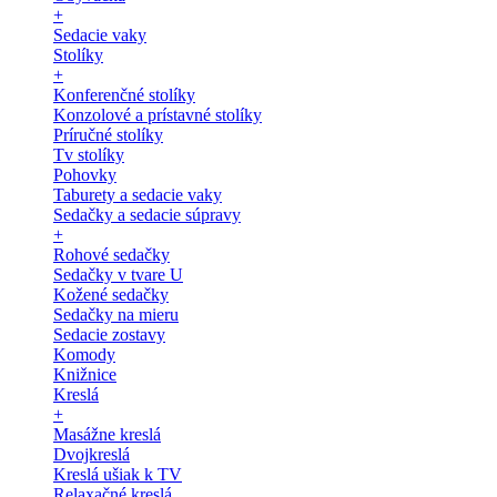
+
Sedacie vaky
Stolíky
+
Konferenčné stolíky
Konzolové a prístavné stolíky
Príručné stolíky
Tv stolíky
Pohovky
Taburety a sedacie vaky
Sedačky a sedacie súpravy
+
Rohové sedačky
Sedačky v tvare U
Kožené sedačky
Sedačky na mieru
Sedacie zostavy
Komody
Knižnice
Kreslá
+
Masážne kreslá
Dvojkreslá
Kreslá ušiak k TV
Relaxačné kreslá