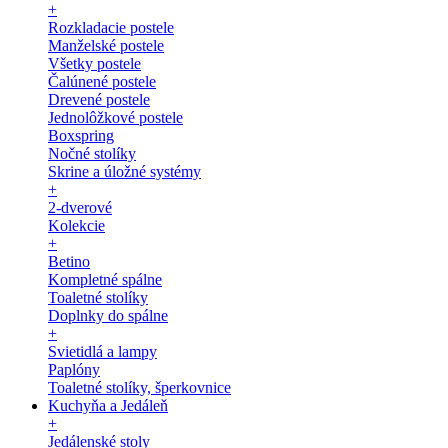
+
Rozkladacie postele
Manželské postele
Všetky postele
Čalúnené postele
Drevené postele
Jednolôžkové postele
Boxspring
Nočné stolíky
Skrine a úložné systémy
+
2-dverové
Kolekcie
+
Betino
Kompletné spálne
Toaletné stolíky
Doplnky do spálne
+
Svietidlá a lampy
Paplóny
Toaletné stolíky, šperkovnice
Kuchyňa a Jedáleň
+
Jedálenské stoly