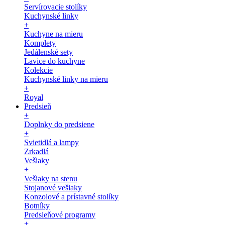
Servírovacie stolíky
Kuchynské linky
+
Kuchyne na mieru
Komplety
Jedálenské sety
Lavice do kuchyne
Kolekcie
Kuchynské linky na mieru
+
Royal
Predsieň
+
Doplnky do predsiene
+
Svietidlá a lampy
Zrkadlá
Vešiaky
+
Vešiaky na stenu
Stojanové vešiaky
Konzolové a prístavné stolíky
Botníky
Predsieňové programy
+