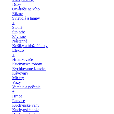
Dózy
Otvárače na víno
Rôzne
Svietidlá a lampy
+
Stolné
Stojacie
Závesné
Nástenné
Košíky a úložné boxy
Elektro
+
Hriankovače
Kuchynské roboty
Rýchlovarné kanvice
Kávovary
Mixéry
Vázy
Varenie a pečenie
+
Hrnce
Panvice
Kuchynské váhy
Kuchynské nože