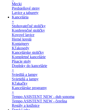
Mecki
Predsieňové steny
Lavice a taburety
Kancelária
+
Stohovateľné stoličky
Konferenčné stoličky
Kovové lavice
Herné kreslá
Kontajnery
Kľakosedy
Kancelárske stoličky
Kompletné kancelárie
Písacie stoly
Doplnky do kancelárie
+
Sviedilá a lampy
Svietidlá a lampy
Kľakačky
Kancelárske programy
+
Tempo ASISTENT NEW - dub sonoma
Tempo ASISTENT NEW - čerešna
Regály a knižnice
Detská izba