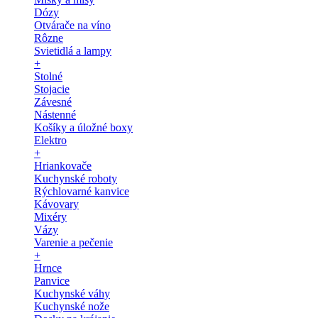
Dózy
Otvárače na víno
Rôzne
Svietidlá a lampy
+
Stolné
Stojacie
Závesné
Nástenné
Košíky a úložné boxy
Elektro
+
Hriankovače
Kuchynské roboty
Rýchlovarné kanvice
Kávovary
Mixéry
Vázy
Varenie a pečenie
+
Hrnce
Panvice
Kuchynské váhy
Kuchynské nože