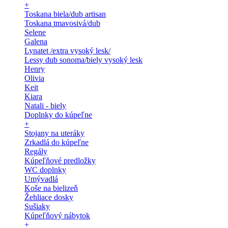
+
Toskana biela/dub artisan
Toskana tmavosivá/dub
Selene
Galena
Lynatet /extra vysoký lesk/
Lessy dub sonoma/biely vysoký lesk
Henry
Olivia
Keit
Kiara
Natali - biely
Doplnky do kúpeľne
+
Stojany na uteráky
Zrkadlá do kúpeľne
Regály
Kúpeľňové predložky
WC doplnky
Umývadlá
Koše na bielizeň
Žehliace dosky
Sušiaky
Kúpeľňový nábytok
+