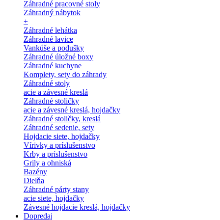
Záhradné pracovné stoly
Záhradný nábytok
+
Záhradné lehátka
Záhradné lavice
Vankúše a podušky
Záhradné úložné boxy
Záhradné kuchyne
Komplety, sety do záhrady
Záhradné stoly
acie a závesné kreslá
Záhradné stoličky
acie a závesné kreslá, hojdačky
Záhradné stoličky, kreslá
Záhradné sedenie, sety
Hojdacie siete, hojdačky
Vírivky a príslušenstvo
Krby a príslušenstvo
Grily a ohniská
Bazény
Dielňa
Záhradné párty stany
acie siete, hojdačky
Závesné hojdacie kreslá, hojdačky
Dopredaj