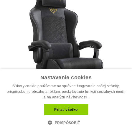
Nastavenie cookies
Súbory cookie používame na správne fungovanie našej stránky,
prispôsobenie obsahu a reklám, poskytovanie funkcií sociálnych médií
a na analýzu návštevnosti.
Prijať všetko
Kancelárska stolička, výškovo nastavi...
186.30 €
PRISPÔSOBIŤ
207.00 €