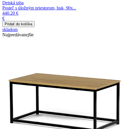
Detská izba
Posteľ s úložným priestorom, buk, 90x...
440.20 €
€
skladom
Najpredávanejšie