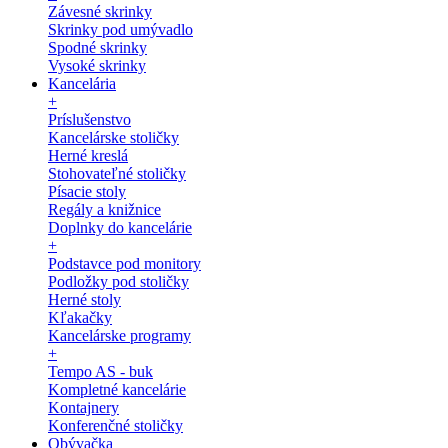
Závesné skrinky
Skrinky pod umývadlo
Spodné skrinky
Vysoké skrinky
Kancelária
+
Príslušenstvo
Kancelárske stoličky
Herné kreslá
Stohovateľné stoličky
Písacie stoly
Regály a knižnice
Doplnky do kancelárie
+
Podstavce pod monitory
Podložky pod stoličky
Herné stoly
Kľakačky
Kancelárske programy
+
Tempo AS - buk
Kompletné kancelárie
Kontajnery
Konferenčné stoličky
Obývačka