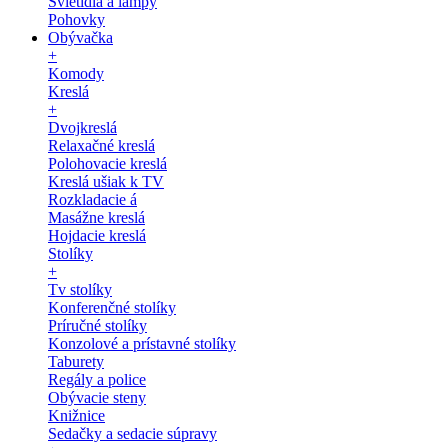
Svietidlá a lampy
Pohovky
Obývačka
+
Komody
Kreslá
+
Dvojkreslá
Relaxačné kreslá
Polohovacie kreslá
Kreslá ušiak k TV
Rozkladacie á
Masážne kreslá
Hojdacie kreslá
Stolíky
+
Tv stolíky
Konferenčné stolíky
Príručné stolíky
Konzolové a prístavné stolíky
Taburety
Regály a police
Obývacie steny
Knižnice
Sedačky a sedacie súpravy