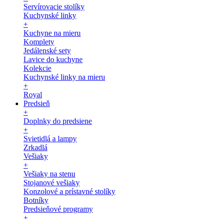
Servírovacie stolíky
Kuchynské linky
+
Kuchyne na mieru
Komplety
Jedálenské sety
Lavice do kuchyne
Kolekcie
Kuchynské linky na mieru
+
Royal
Predsieň
+
Doplnky do predsiene
+
Svietidlá a lampy
Zrkadlá
Vešiaky
+
Vešiaky na stenu
Stojanové vešiaky
Konzolové a prístavné stolíky
Botníky
Predsieňové programy
+