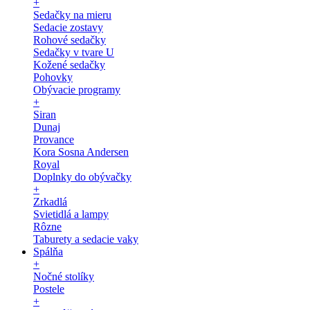
+
Sedačky na mieru
Sedacie zostavy
Rohové sedačky
Sedačky v tvare U
Kožené sedačky
Pohovky
Obývacie programy
+
Siran
Dunaj
Provance
Kora Sosna Andersen
Royal
Doplnky do obývačky
+
Zrkadlá
Svietidlá a lampy
Rôzne
Taburety a sedacie vaky
Spálňa
+
Nočné stolíky
Postele
+