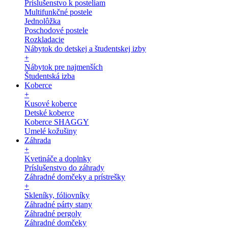
Príslušenstvo k posteliam
Multifunkčné postele
Jednolôžka
Poschodové postele
Rozkladacie
Nábytok do detskej a študentskej izby
+
Nábytok pre najmenších
Študentská izba
Koberce
+
Kusové koberce
Detské koberce
Koberce SHAGGY
Umelé kožušiny
Záhrada
+
Kvetináče a doplnky
Príslušenstvo do záhrady
Záhradné domčeky a prístrešky
+
Skleníky, fóliovníky
Záhradné párty stany
Záhradné pergoly
Záhradné domčeky