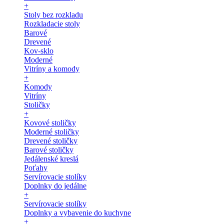
+
Stoly bez rozkladu
Rozkladacie stoly
Barové
Drevené
Kov-sklo
Moderné
Vitríny a komody
+
Komody
Vitríny
Stoličky
+
Kovové stoličky
Moderné stoličky
Drevené stoličky
Barové stoličky
Jedálenské kreslá
Poťahy
Servírovacie stolíky
Doplnky do jedálne
+
Servírovacie stolíky
Doplnky a vybavenie do kuchyne
+