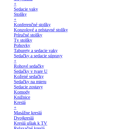
+
Sedacie vaky
Stolíky
+
Konferenčné stolíky
Konzolové a prístavné stolíky
Príručné stolíky
Tv stolíky
Pohovky
Taburety a sedacie vaky
Sedačky a sedacie súpravy
+
Rohové sedačky
Sedačky v tvare U
Kožené sedačky
Sedačky na mieru
Sedacie zostavy
Komody
Knižnice
Kreslá
+
Masážne kreslá
Dvojkreslá
Kreslá ušiak k TV
Relaxačné kreslá