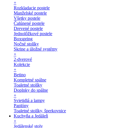
+
Rozkladacie postele
Manželské postele
Všetky postele
Čalúnené postele
Drevené postele
Jednolôžkové postele
Boxspring
Nočné stolíky
Skrine a úložné systémy
+
2-dverové
Kolekcie
+
Betino
Kompletné spálne
Toaletné stolíky
Doplnky do spálne
+
Svietidlá a lampy
Paplóny
Toaletné stolíky, šperkovnice
Kuchyňa a Jedáleň
+
Jedálenské stoly