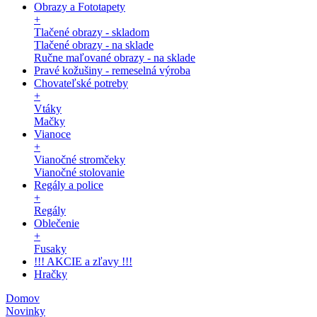
Obrazy a Fototapety
+
Tlačené obrazy - skladom
Tlačené obrazy - na sklade
Ručne maľované obrazy - na sklade
Pravé kožušiny - remeselná výroba
Chovateľské potreby
+
Vtáky
Mačky
Vianoce
+
Vianočné stromčeky
Vianočné stolovanie
Regály a police
+
Regály
Oblečenie
+
Fusaky
!!! AKCIE a zľavy !!!
Hračky
Domov
Novinky