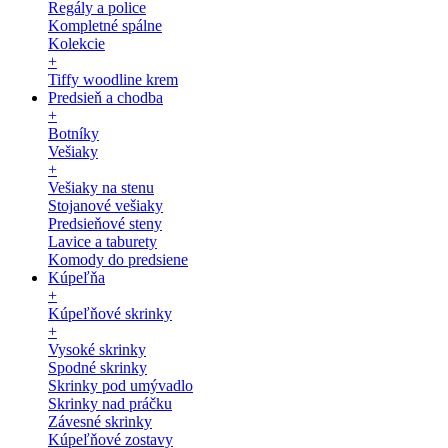
Regály a police
Kompletné spálne
Kolekcie
+
Tiffy woodline krem
Predsieň a chodba
+
Botníky
Vešiaky
+
Vešiaky na stenu
Stojanové vešiaky
Predsieňové steny
Lavice a taburety
Komody do predsiene
Kúpeľňa
+
Kúpeľňové skrinky
+
Vysoké skrinky
Spodné skrinky
Skrinky pod umývadlo
Skrinky nad práčku
Závesné skrinky
Kúpeľňové zostavy