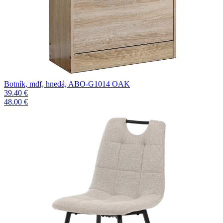
Botník, mdf, hnedá, ABO-G1014 OAK
39.40 €
48.00 €