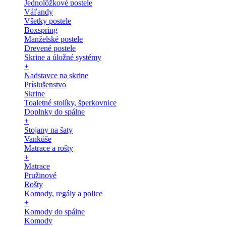
Jednolôžkové postele
Váľandy
Všetky postele
Boxspring
Manželské postele
Drevené postele
Skrine a úložné systémy
+
Nadstavce na skrine
Príslušenstvo
Skrine
Toaletné stolíky, šperkovnice
Doplnky do spálne
+
Stojany na šaty
Vankúše
Matrace a rošty
+
Matrace
Pružinové
Rošty
Komody, regály a police
+
Komody do spálne
Komody