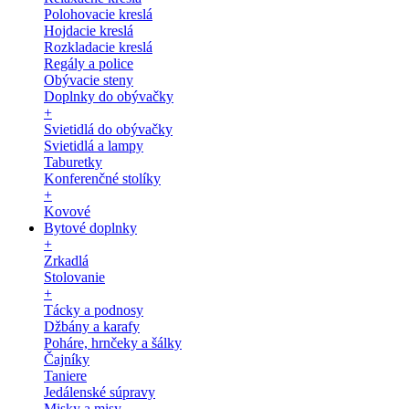
Polohovacie kreslá
Hojdacie kreslá
Rozkladacie kreslá
Regály a police
Obývacie steny
Doplnky do obývačky
+
Svietidlá do obývačky
Svietidlá a lampy
Taburetky
Konferenčné stolíky
+
Kovové
Bytové doplnky
+
Zrkadlá
Stolovanie
+
Tácky a podnosy
Džbány a karafy
Poháre, hrnčeky a šálky
Čajníky
Taniere
Jedálenské súpravy
Misky a misy