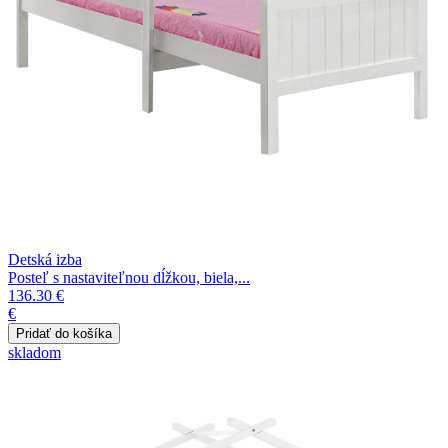
Detská izba
Posteľ s nastaviteľnou dĺžkou, biela,...
136.30 €
€
skladom