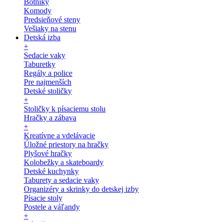
Botníky
Komody
Predsieňové steny
Vešiaky na stenu
Detská izba
+
Sedacie vaky
Taburetky
Regály a police
Pre najmenších
Detské stoličky
+
Stoličky k písaciemu stolu
Hračky a zábava
+
Kreatívne a vdelávacie
Úložné priestory na hračky
Plyšové hračky
Kolobežky a skateboardy
Detské kuchynky
Taburety a sedacie vaky
Organizéry a skrinky do detskej izby
Písacie stoly
Postele a váľandy
+