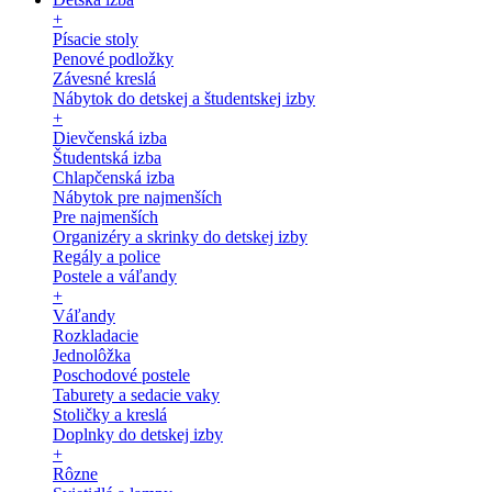
+
Písacie stoly
Penové podložky
Závesné kreslá
Nábytok do detskej a študentskej izby
+
Dievčenská izba
Študentská izba
Chlapčenská izba
Nábytok pre najmenších
Pre najmenších
Organizéry a skrinky do detskej izby
Regály a police
Postele a váľandy
+
Váľandy
Rozkladacie
Jednolôžka
Poschodové postele
Taburety a sedacie vaky
Stoličky a kreslá
Doplnky do detskej izby
+
Rôzne