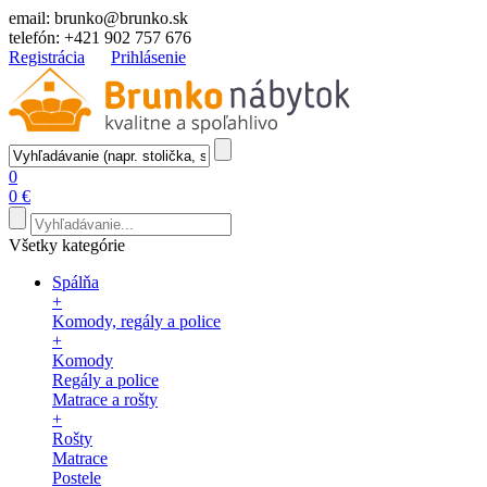
email:
brunko@brunko.sk
telefón:
+421 902 757 676
Registrácia
Prihlásenie
0
0 €
Všetky kategórie
Spálňa
+
Komody, regály a police
+
Komody
Regály a police
Matrace a rošty
+
Rošty
Matrace
Postele