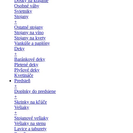
Dosky na krájanie
Osobné váhy
Svietniky
Stojany
+
Ostatné stojany
Stojany na víno
Stojany na kvety
Vankúše a paplóny
Deky
+
Baránkové deky
Pletené deky
Plyšové deky
Kvetináče
Predsieň
+
Doplnky do predsiene
+
Skrinky na kľúče
Vešiaky
+
Stojanové vešiaky
Vešiaky na stenu
Lavice a taburety