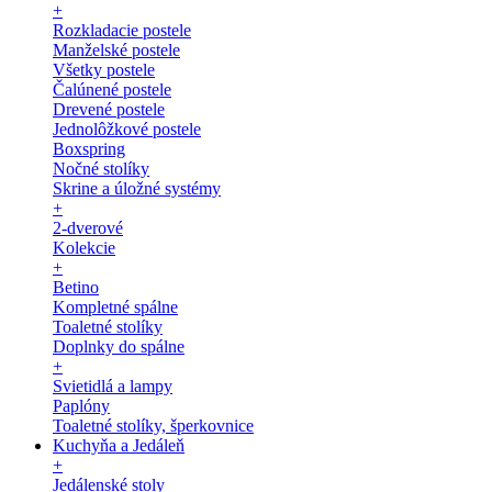
+
Rozkladacie postele
Manželské postele
Všetky postele
Čalúnené postele
Drevené postele
Jednolôžkové postele
Boxspring
Nočné stolíky
Skrine a úložné systémy
+
2-dverové
Kolekcie
+
Betino
Kompletné spálne
Toaletné stolíky
Doplnky do spálne
+
Svietidlá a lampy
Paplóny
Toaletné stolíky, šperkovnice
Kuchyňa a Jedáleň
+
Jedálenské stoly