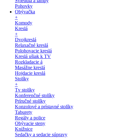
Svietidlá a lampy
Pohovky
Obývačka
+
Komody
Kreslá
+
Dvojkreslá
Relaxačné kreslá
Polohovacie kreslá
Kreslá ušiak k TV
Rozkladacie á
Masážne kreslá
Hojdacie kreslá
Stolíky
+
Tv stolíky
Konferenčné stolíky
Príručné stolíky
Konzolové a prístavné stolíky
Taburety
Regály a police
Obývacie steny
Knižnice
Sedačky a sedacie súpravy