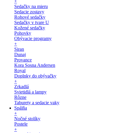
+
Sedačky na mieru
Sedacie zostavy
Rohové sedačky
Sedačky v tvare U
Kožené sedačky
Pohovky
Obývacie programy
+
Siran
Dunaj
Provance
Kora Sosna Andersen
Royal
Doplnky do obývačky
+
Zrkadlá
Svietidlá a lampy
Rôzne
Taburety a sedacie vaky
Spálňa
+
Nočné stolíky
Postele
+