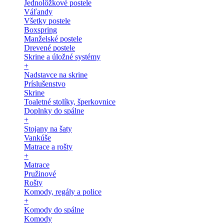
Jednolôžkové postele
Váľandy
Všetky postele
Boxspring
Manželské postele
Drevené postele
Skrine a úložné systémy
+
Nadstavce na skrine
Príslušenstvo
Skrine
Toaletné stolíky, šperkovnice
Doplnky do spálne
+
Stojany na šaty
Vankúše
Matrace a rošty
+
Matrace
Pružinové
Rošty
Komody, regály a police
+
Komody do spálne
Komody