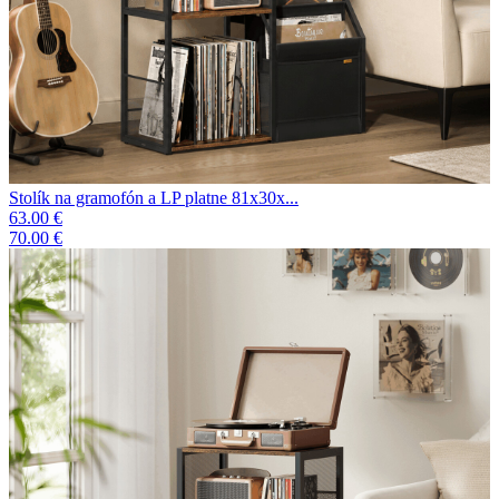
Stolík na gramofón a LP platne 81x30x...
63.00 €
70.00 €