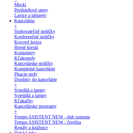
Mecki
Predsieňové steny
Lavice a taburety
Kancelária
+
Stohovateľné stoličky
Konferenčné stoličky
Kovové lavice
Herné kreslá
Kontajnery
Kľakosedy
Kancelárske stoličky
Kompletné kancelárie
Písacie stoly
Doplnky do kancelárie
+
Sviedilá a lampy
Svietidlá a lampy
Kľakačky
Kancelárske programy
+
Tempo ASISTENT NEW - dub sonoma
Tempo ASISTENT NEW - čerešna
Regály a knižnice
Detská izba