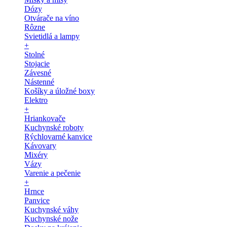
Dózy
Otvárače na víno
Rôzne
Svietidlá a lampy
+
Stolné
Stojacie
Závesné
Nástenné
Košíky a úložné boxy
Elektro
+
Hriankovače
Kuchynské roboty
Rýchlovarné kanvice
Kávovary
Mixéry
Vázy
Varenie a pečenie
+
Hrnce
Panvice
Kuchynské váhy
Kuchynské nože