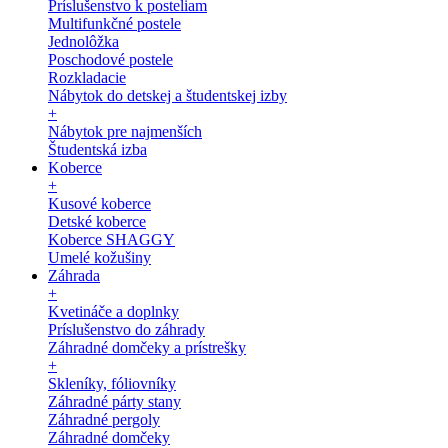
Príslušenstvo k posteliam
Multifunkčné postele
Jednolôžka
Poschodové postele
Rozkladacie
Nábytok do detskej a študentskej izby
+
Nábytok pre najmenších
Študentská izba
Koberce
+
Kusové koberce
Detské koberce
Koberce SHAGGY
Umelé kožušiny
Záhrada
+
Kvetináče a doplnky
Príslušenstvo do záhrady
Záhradné domčeky a prístrešky
+
Skleníky, fóliovníky
Záhradné párty stany
Záhradné pergoly
Záhradné domčeky