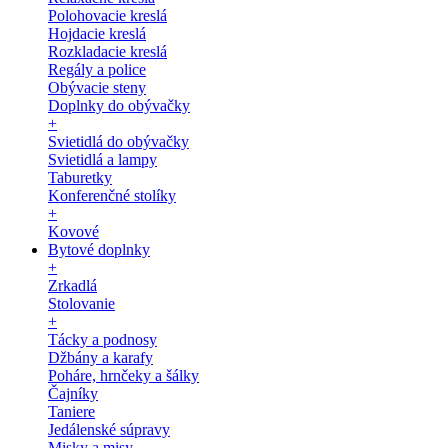
Polohovacie kreslá
Hojdacie kreslá
Rozkladacie kreslá
Regály a police
Obývacie steny
Doplnky do obývačky
+
Svietidlá do obývačky
Svietidlá a lampy
Taburetky
Konferenčné stolíky
+
Kovové
Bytové doplnky
+
Zrkadlá
Stolovanie
+
Tácky a podnosy
Džbány a karafy
Poháre, hrnčeky a šálky
Čajníky
Taniere
Jedálenské súpravy
Misky a misy