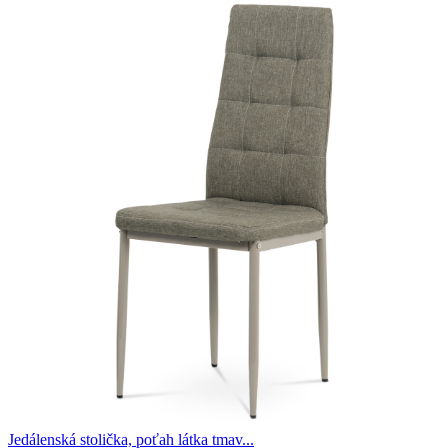
Jedálenská stolička, poťah látka tmav...