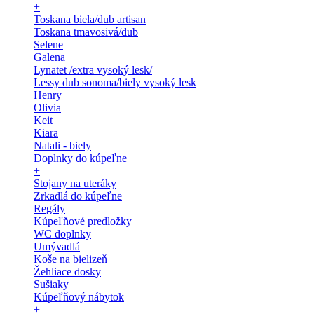
+
Toskana biela/dub artisan
Toskana tmavosivá/dub
Selene
Galena
Lynatet /extra vysoký lesk/
Lessy dub sonoma/biely vysoký lesk
Henry
Olivia
Keit
Kiara
Natali - biely
Doplnky do kúpeľne
+
Stojany na uteráky
Zrkadlá do kúpeľne
Regály
Kúpeľňové predložky
WC doplnky
Umývadlá
Koše na bielizeň
Žehliace dosky
Sušiaky
Kúpeľňový nábytok
+