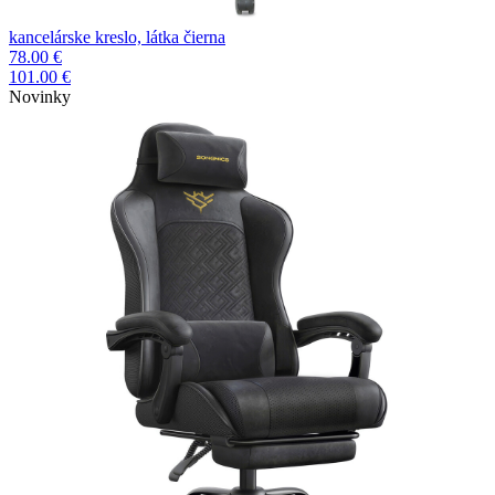
kancelárske kreslo, látka čierna
78.00 €
101.00 €
Novinky