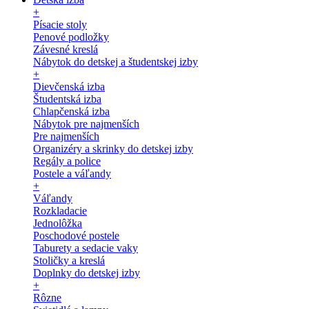
+
Písacie stoly
Penové podložky
Závesné kreslá
Nábytok do detskej a študentskej izby
+
Dievčenská izba
Študentská izba
Chlapčenská izba
Nábytok pre najmenších
Pre najmenších
Organizéry a skrinky do detskej izby
Regály a police
Postele a váľandy
+
Váľandy
Rozkladacie
Jednolôžka
Poschodové postele
Taburety a sedacie vaky
Stoličky a kreslá
Doplnky do detskej izby
+
Rôzne