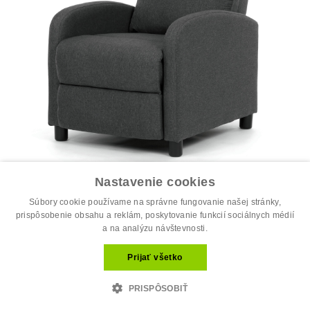
Polohovacie kreslo, sivá, látka, TV-W...
Nastavenie cookies
178.20 €
Súbory cookie používame na správne fungovanie našej stránky,
198.00 €
prispôsobenie obsahu a reklám, poskytovanie funkcií sociálnych médií
Najobľúbenejšie
a na analýzu návštevnosti.
Prijať všetko
PRISPÔSOBIŤ