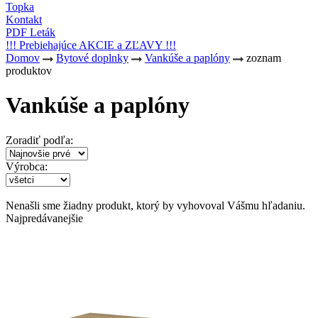
Topka
Kontakt
PDF Leták
!!! Prebiehajúce AKCIE a ZĽAVY !!!
Domov
Bytové doplnky
Vankúše a paplóny
zoznam
produktov
Vankúše a paplóny
Zoradiť podľa:
Výrobca:
Nenašli sme žiadny produkt, ktorý by vyhovoval Vášmu hľadaniu.
Najpredávanejšie