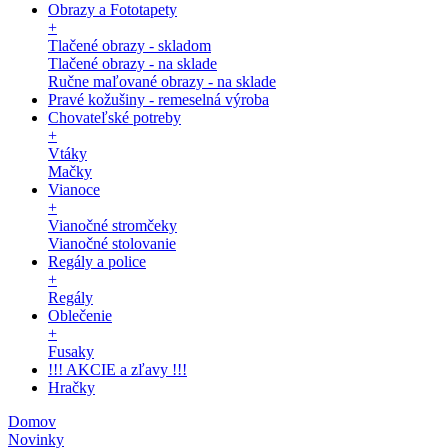
Obrazy a Fototapety
+
Tlačené obrazy - skladom
Tlačené obrazy - na sklade
Ručne maľované obrazy - na sklade
Pravé kožušiny - remeselná výroba
Chovateľské potreby
+
Vtáky
Mačky
Vianoce
+
Vianočné stromčeky
Vianočné stolovanie
Regály a police
+
Regály
Oblečenie
+
Fusaky
!!! AKCIE a zľavy !!!
Hračky
Domov
Novinky