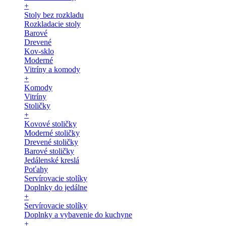
+
Stoly bez rozkladu
Rozkladacie stoly
Barové
Drevené
Kov-sklo
Moderné
Vitríny a komody
+
Komody
Vitríny
Stoličky
+
Kovové stoličky
Moderné stoličky
Drevené stoličky
Barové stoličky
Jedálenské kreslá
Poťahy
Servírovacie stolíky
Doplnky do jedálne
+
Servírovacie stolíky
Doplnky a vybavenie do kuchyne
+