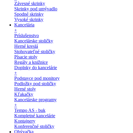
Závesné skrinky
Skrinky pod umývadlo
Spodné skrinky
Vysoké skrinky
Kancelária
+
Príslušenstvo
Kancelárske stoličky
Herné kreslá
Stohovateľné stoličky
Písacie stoly
Regály a knižnice
Doplnky do kancelárie
+
Podstavce pod monitory
Podložky pod stoličky
Herné stoly
Kľakačky
Kancelárske programy
+
Tempo AS - buk
Kompletné kancelárie
Kontajnery
Konferenčné stoličky
Obývačka