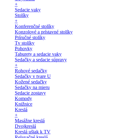
+
Sedacie vaky
Stolíky
+
Konferenčné stolíky
Konzolové a prístavné stolíky
Príručné stolíky
Tv stolíky
Pohovky
Taburety a sedacie vaky
Sedačky a sedacie súpravy
+
Rohové sedačky
Sedačky v tvare U
Kožené sedačky
Sedačky na mieru
Sedacie zostavy
Komody
Knižnice
Kreslá
+
Masážne kreslá
Dvojkreslá
Kreslá ušiak k TV
Relaxačné kreslá