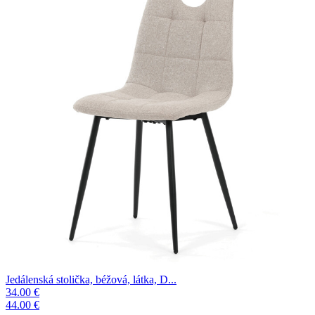
Jedálenská stolička, béžová, látka, D...
34.00 €
44.00 €