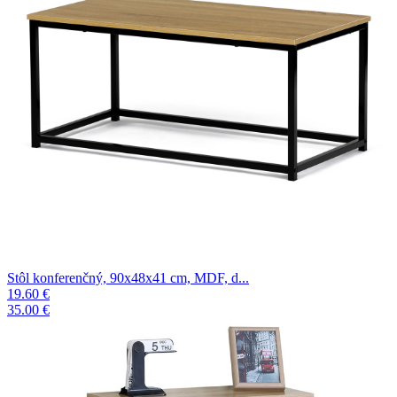
Stôl konferenčný, 90x48x41 cm, MDF, d...
19.60 €
35.00 €