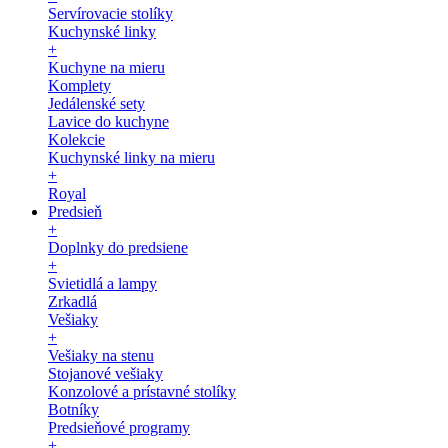
Servírovacie stolíky
Kuchynské linky
+
Kuchyne na mieru
Komplety
Jedálenské sety
Lavice do kuchyne
Kolekcie
Kuchynské linky na mieru
+
Royal
Predsieň
+
Doplnky do predsiene
+
Svietidlá a lampy
Zrkadlá
Vešiaky
+
Vešiaky na stenu
Stojanové vešiaky
Konzolové a prístavné stolíky
Botníky
Predsieňové programy
+