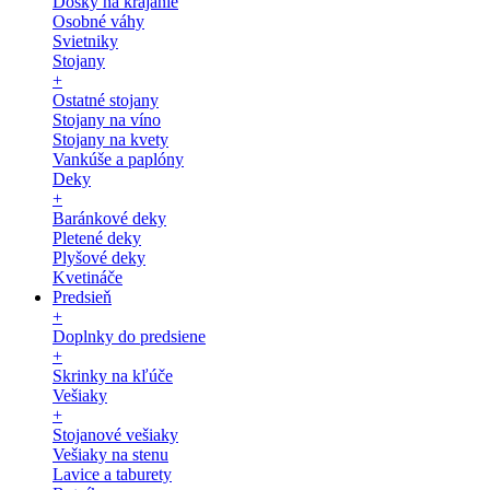
Dosky na krájanie
Osobné váhy
Svietniky
Stojany
+
Ostatné stojany
Stojany na víno
Stojany na kvety
Vankúše a paplóny
Deky
+
Baránkové deky
Pletené deky
Plyšové deky
Kvetináče
Predsieň
+
Doplnky do predsiene
+
Skrinky na kľúče
Vešiaky
+
Stojanové vešiaky
Vešiaky na stenu
Lavice a taburety