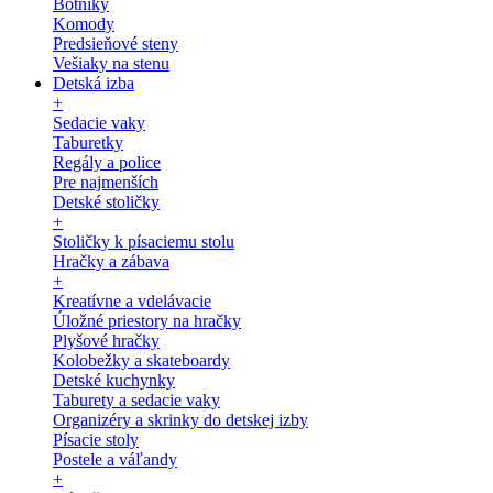
Botníky
Komody
Predsieňové steny
Vešiaky na stenu
Detská izba
+
Sedacie vaky
Taburetky
Regály a police
Pre najmenších
Detské stoličky
+
Stoličky k písaciemu stolu
Hračky a zábava
+
Kreatívne a vdelávacie
Úložné priestory na hračky
Plyšové hračky
Kolobežky a skateboardy
Detské kuchynky
Taburety a sedacie vaky
Organizéry a skrinky do detskej izby
Písacie stoly
Postele a váľandy
+