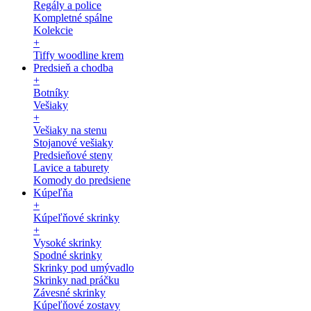
Regály a police
Kompletné spálne
Kolekcie
+
Tiffy woodline krem
Predsieň a chodba
+
Botníky
Vešiaky
+
Vešiaky na stenu
Stojanové vešiaky
Predsieňové steny
Lavice a taburety
Komody do predsiene
Kúpeľňa
+
Kúpeľňové skrinky
+
Vysoké skrinky
Spodné skrinky
Skrinky pod umývadlo
Skrinky nad práčku
Závesné skrinky
Kúpeľňové zostavy