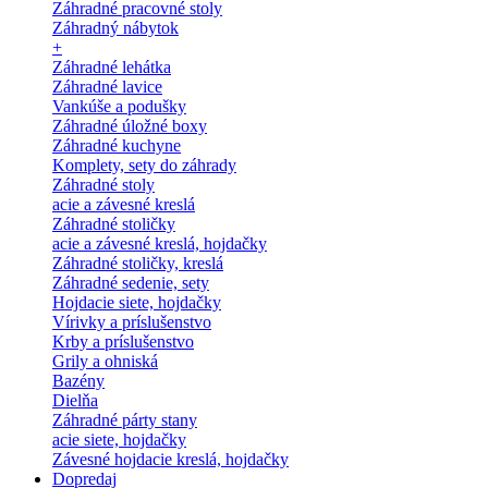
Záhradné pracovné stoly
Záhradný nábytok
+
Záhradné lehátka
Záhradné lavice
Vankúše a podušky
Záhradné úložné boxy
Záhradné kuchyne
Komplety, sety do záhrady
Záhradné stoly
acie a závesné kreslá
Záhradné stoličky
acie a závesné kreslá, hojdačky
Záhradné stoličky, kreslá
Záhradné sedenie, sety
Hojdacie siete, hojdačky
Vírivky a príslušenstvo
Krby a príslušenstvo
Grily a ohniská
Bazény
Dielňa
Záhradné párty stany
acie siete, hojdačky
Závesné hojdacie kreslá, hojdačky
Dopredaj