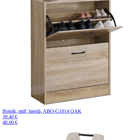
Botník, mdf, hnedá, ABO-G1014 OAK
39.40 €
48.00 €