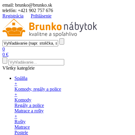
email:
brunko@brunko.sk
telefón:
+421 902 757 676
Registrácia
Prihlásenie
0
0 €
Všetky kategórie
Spálňa
+
Komody, regály a police
+
Komody
Regály a police
Matrace a rošty
+
Rošty
Matrace
Postele