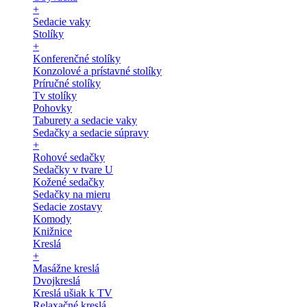
+
Sedacie vaky
Stolíky
+
Konferenčné stolíky
Konzolové a prístavné stolíky
Príručné stolíky
Tv stolíky
Pohovky
Taburety a sedacie vaky
Sedačky a sedacie súpravy
+
Rohové sedačky
Sedačky v tvare U
Kožené sedačky
Sedačky na mieru
Sedacie zostavy
Komody
Knižnice
Kreslá
+
Masážne kreslá
Dvojkreslá
Kreslá ušiak k TV
Relaxačné kreslá