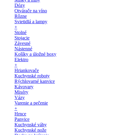
Dózy
Otvárače na víno
Rôzne
Svietidlá a lampy
+
Stolné
Stojacie
Závesné
Nástenné
Košíky a úložné boxy
Elektro
+
Hriankovače
Kuchynské roboty
Rýchlovarné kanvice
Kávovary
Mixéry
Vázy
Varenie a pečenie
+
Hrnce
Panvice
Kuchynské váhy
Kuchynské nože