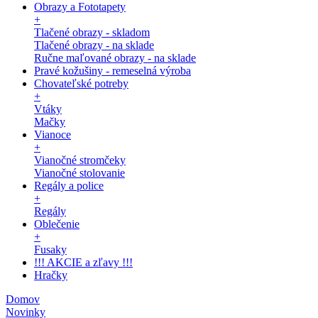
Obrazy a Fototapety
+
Tlačené obrazy - skladom
Tlačené obrazy - na sklade
Ručne maľované obrazy - na sklade
Pravé kožušiny - remeselná výroba
Chovateľské potreby
+
Vtáky
Mačky
Vianoce
+
Vianočné stromčeky
Vianočné stolovanie
Regály a police
+
Regály
Oblečenie
+
Fusaky
!!! AKCIE a zľavy !!!
Hračky
Domov
Novinky