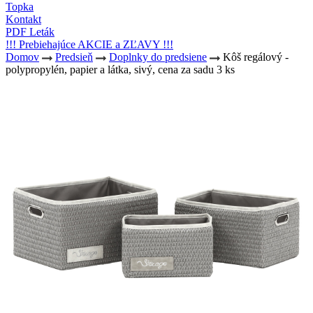
Topka
Kontakt
PDF Leták
!!! Prebiehajúce AKCIE a ZĽAVY !!!
Domov
Predsieň
Doplnky do predsiene
Kôš regálový -
polypropylén, papier a látka, sivý, cena za sadu 3 ks