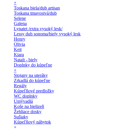
+
Toskana biela/dub artisan
Toskana tmavosivá/dub
Selene
Galena
Lynatet /extra vysoký lesk/
Lessy dub sonoma/biely vysoký lesk
Henry
Olivia
Keit
Kiara
Natali - biely
Doplnky do kúpeľne
+
Stojany na uteráky
Zrkadlá do kúpeľne
Regály
Kúpeľňové predložky
WC doplnky
Umývadlá
Koše na bielizeň
Žehliace dosky
Sušiaky
Kúpeľňový nábytok
+