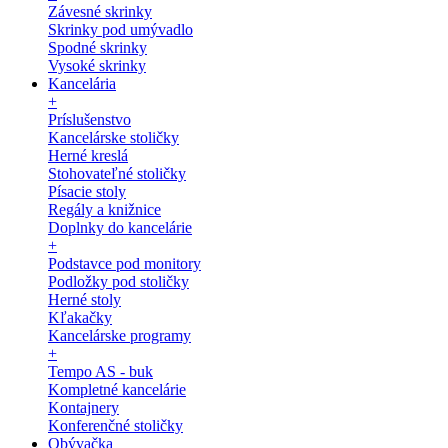
Závesné skrinky
Skrinky pod umývadlo
Spodné skrinky
Vysoké skrinky
Kancelária
+
Príslušenstvo
Kancelárske stoličky
Herné kreslá
Stohovateľné stoličky
Písacie stoly
Regály a knižnice
Doplnky do kancelárie
+
Podstavce pod monitory
Podložky pod stoličky
Herné stoly
Kľakačky
Kancelárske programy
+
Tempo AS - buk
Kompletné kancelárie
Kontajnery
Konferenčné stoličky
Obývačka