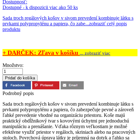
Dostupnosť:
Dostupné - k dispozicii viac ako 50 ks
Sada troch regálových košov v sivom prevedení kombinuje látku s
prvkami polypropylénu a papiera, čo zabe...
zobraziť celý popis
produktu
+ DARČEK: Zľava v košíku
... zobraziť viac
Množstvo:
Podrobný popis
Sada troch regálových košov v sivom prevedení kombinuje látku s
prvkami polypropylénu a papiera, čo zabezpečuje pevné a zároveň
ľahké prevedenie vhodné na organizáciu priestoru. Koše majú
praktický obdĺžnikový tvar s kovovými úchytmi pre jednoduchú
manipuláciu a prenášanie. Vďaka rôznym veľkostiam je možné
efektívne využiť priestor v regáloch, skriniach alebo na pracovných
stoloch. Povrchová úprava látky je príjemná na dotyk a ľahko sa