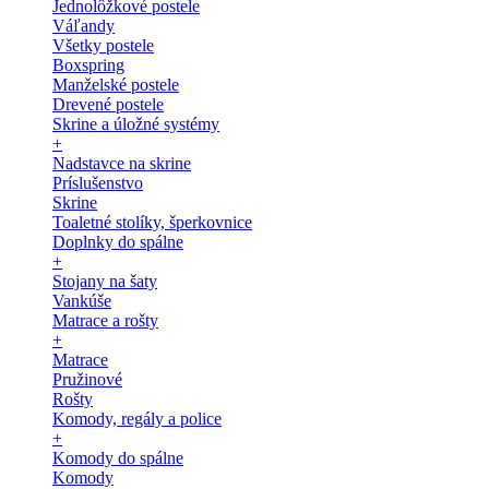
Jednolôžkové postele
Váľandy
Všetky postele
Boxspring
Manželské postele
Drevené postele
Skrine a úložné systémy
+
Nadstavce na skrine
Príslušenstvo
Skrine
Toaletné stolíky, šperkovnice
Doplnky do spálne
+
Stojany na šaty
Vankúše
Matrace a rošty
+
Matrace
Pružinové
Rošty
Komody, regály a police
+
Komody do spálne
Komody