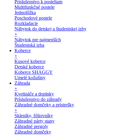
Príslušenstvo k posteliam
Multifunkčné postele
Jednolôžka
Poschodové postele
Rozkladacie
Nábytok do detskej a študentskej izby
+
Nábytok pre najmenších
Študentská izba
Koberce
+
Kusové koberce
Detské koberce
Koberce SHAGGY
Umelé kožušiny
Záhrada
+
Kvetináče a doplnky
Príslušenstvo do záhrady
Záhradné domčeky a prístrešky
+
Skleníky, fóliovníky
Záhradné párty stany
Záhradné pergoly
Záhradné domčeky