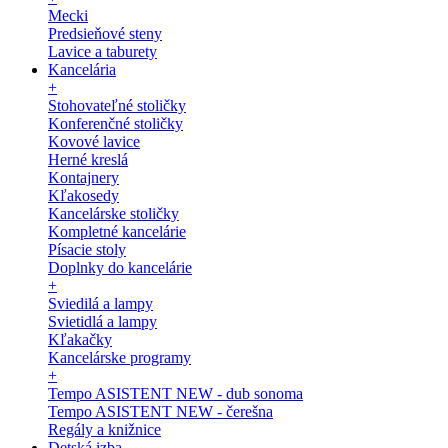
Mecki
Predsieňové steny
Lavice a taburety
Kancelária
+
Stohovateľné stoličky
Konferenčné stoličky
Kovové lavice
Herné kreslá
Kontajnery
Kľakosedy
Kancelárske stoličky
Kompletné kancelárie
Písacie stoly
Doplnky do kancelárie
+
Sviedilá a lampy
Svietidlá a lampy
Kľakačky
Kancelárske programy
+
Tempo ASISTENT NEW - dub sonoma
Tempo ASISTENT NEW - čerešna
Regály a knižnice
Detská izba