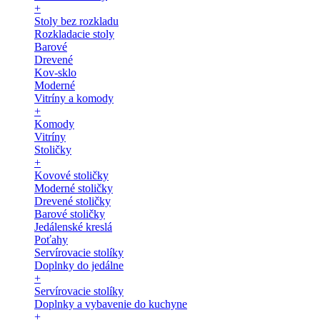
+
Stoly bez rozkladu
Rozkladacie stoly
Barové
Drevené
Kov-sklo
Moderné
Vitríny a komody
+
Komody
Vitríny
Stoličky
+
Kovové stoličky
Moderné stoličky
Drevené stoličky
Barové stoličky
Jedálenské kreslá
Poťahy
Servírovacie stolíky
Doplnky do jedálne
+
Servírovacie stolíky
Doplnky a vybavenie do kuchyne
+