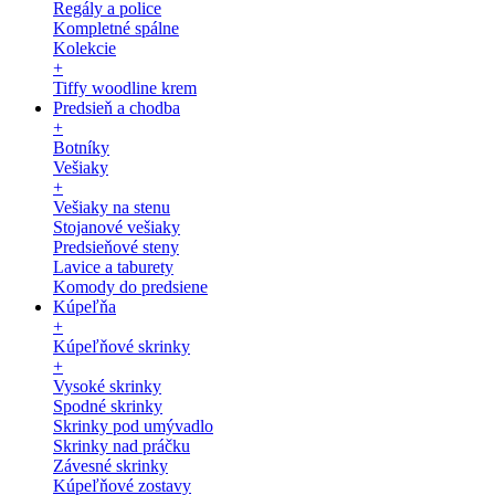
Regály a police
Kompletné spálne
Kolekcie
+
Tiffy woodline krem
Predsieň a chodba
+
Botníky
Vešiaky
+
Vešiaky na stenu
Stojanové vešiaky
Predsieňové steny
Lavice a taburety
Komody do predsiene
Kúpeľňa
+
Kúpeľňové skrinky
+
Vysoké skrinky
Spodné skrinky
Skrinky pod umývadlo
Skrinky nad práčku
Závesné skrinky
Kúpeľňové zostavy