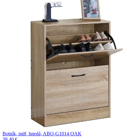
Botník, mdf, hnedá, ABO-G1014 OAK
39.40 €