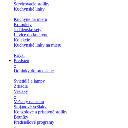
Servírovacie stolíky
Kuchynské linky
+
Kuchyne na mieru
Komplety
Jedálenské sety
Lavice do kuchyne
Kolekcie
Kuchynské linky na mieru
+
Royal
Predsieň
+
Doplnky do predsiene
+
Svietidlá a lampy
Zrkadlá
Vešiaky
+
Vešiaky na stenu
Stojanové vešiaky
Konzolové a prístavné stolíky
Botníky
Predsieňové programy
+