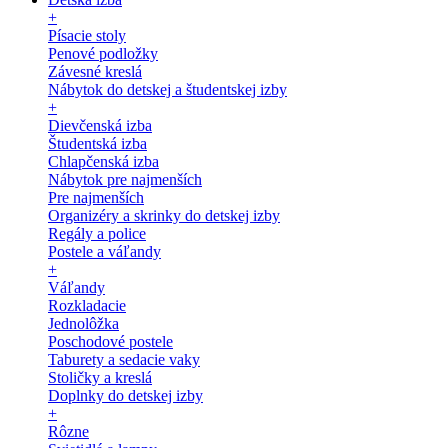
+
Písacie stoly
Penové podložky
Závesné kreslá
Nábytok do detskej a študentskej izby
+
Dievčenská izba
Študentská izba
Chlapčenská izba
Nábytok pre najmenších
Pre najmenších
Organizéry a skrinky do detskej izby
Regály a police
Postele a váľandy
+
Váľandy
Rozkladacie
Jednolôžka
Poschodové postele
Taburety a sedacie vaky
Stoličky a kreslá
Doplnky do detskej izby
+
Rôzne