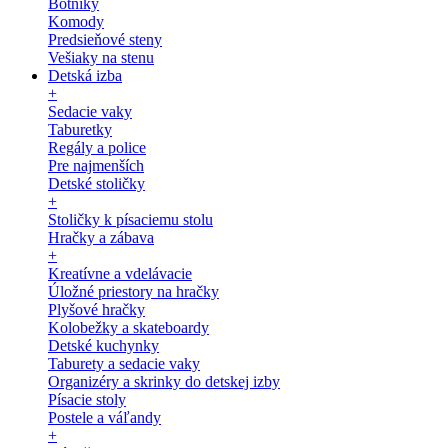
Botníky
Komody
Predsieňové steny
Vešiaky na stenu
Detská izba
+
Sedacie vaky
Taburetky
Regály a police
Pre najmenších
Detské stoličky
+
Stoličky k písaciemu stolu
Hračky a zábava
+
Kreatívne a vdelávacie
Úložné priestory na hračky
Plyšové hračky
Kolobežky a skateboardy
Detské kuchynky
Taburety a sedacie vaky
Organizéry a skrinky do detskej izby
Písacie stoly
Postele a váľandy
+