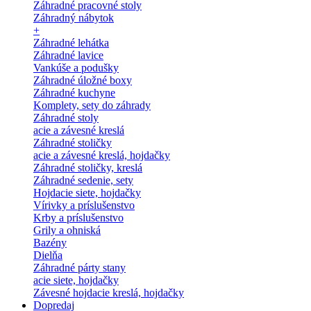
Záhradné pracovné stoly
Záhradný nábytok
+
Záhradné lehátka
Záhradné lavice
Vankúše a podušky
Záhradné úložné boxy
Záhradné kuchyne
Komplety, sety do záhrady
Záhradné stoly
acie a závesné kreslá
Záhradné stoličky
acie a závesné kreslá, hojdačky
Záhradné stoličky, kreslá
Záhradné sedenie, sety
Hojdacie siete, hojdačky
Vírivky a príslušenstvo
Krby a príslušenstvo
Grily a ohniská
Bazény
Dielňa
Záhradné párty stany
acie siete, hojdačky
Závesné hojdacie kreslá, hojdačky
Dopredaj