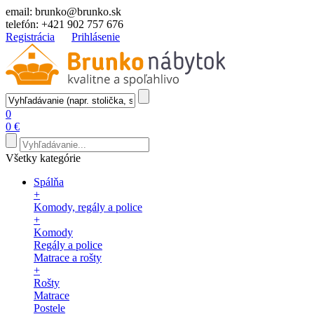
email:
brunko@brunko.sk
telefón:
+421 902 757 676
Registrácia
Prihlásenie
0
0 €
Všetky kategórie
Spálňa
+
Komody, regály a police
+
Komody
Regály a police
Matrace a rošty
+
Rošty
Matrace
Postele