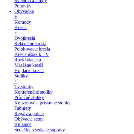
Svietidlá a lampy
Pohovky
Obývačka
+
Komody
Kreslá
+
Dvojkreslá
Relaxačné kreslá
Polohovacie kreslá
Kreslá ušiak k TV
Rozkladacie á
Masážne kreslá
Hojdacie kreslá
Stolíky
+
Tv stolíky
Konferenčné stolíky
Príručné stolíky
Konzolové a prístavné stolíky
Taburety
Regály a police
Obývacie steny
Knižnice
Sedačky a sedacie súpravy