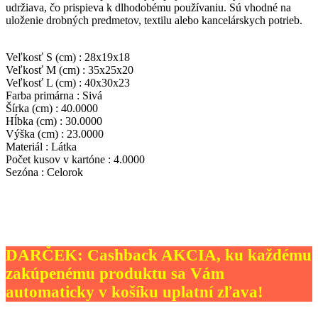
udržiava, čo prispieva k dlhodobému používaniu. Sú vhodné na
uloženie drobných predmetov, textilu alebo kancelárskych potrieb.
Veľkosť S (cm) : 28x19x18
Veľkosť M (cm) : 35x25x20
Veľkosť L (cm) : 40x30x23
Farba primárna : Sivá
Šírka (cm) : 40.0000
Hĺbka (cm) : 30.0000
Výška (cm) : 23.0000
Materiál : Látka
Počet kusov v kartóne : 4.0000
Sezóna : Celorok
DARČEK: Cashback AKCIA, ku každému
zakúpenému produktu sa Vám
automaticky v košíku uplatní zľava!