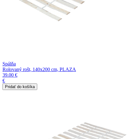
Spálňa
Rolovaný rošt, 140x200 cm, PLAZA
39.00 €
€