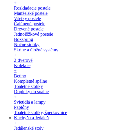
+
Rozkladacie postele
Manželské postele
Všetky postele
Čalúnené postele
Drevené postele
Jednolôžkové postele
Boxspring
Nočné stolíky
Skrine a úložné systémy
+
2-dverové
Kolekcie
+
Betino
Kompletné spálne
Toaletné stolíky
Doplnky do spálne
+
Svietidlá a lampy
Paplóny
Toaletné stolíky, šperkovnice
Kuchyňa a Jedáleň
+
Jedálenské stoly