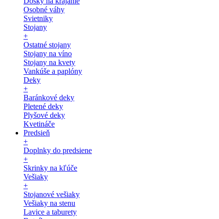
Dosky na krájanie
Osobné váhy
Svietniky
Stojany
+
Ostatné stojany
Stojany na víno
Stojany na kvety
Vankúše a paplóny
Deky
+
Baránkové deky
Pletené deky
Plyšové deky
Kvetináče
Predsieň
+
Doplnky do predsiene
+
Skrinky na kľúče
Vešiaky
+
Stojanové vešiaky
Vešiaky na stenu
Lavice a taburety