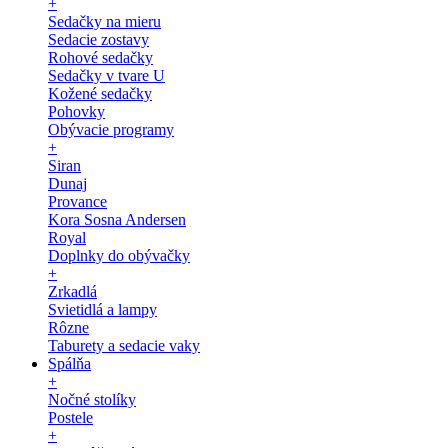
+
Sedačky na mieru
Sedacie zostavy
Rohové sedačky
Sedačky v tvare U
Kožené sedačky
Pohovky
Obývacie programy
+
Siran
Dunaj
Provance
Kora Sosna Andersen
Royal
Doplnky do obývačky
+
Zrkadlá
Svietidlá a lampy
Rôzne
Taburety a sedacie vaky
Spálňa
+
Nočné stolíky
Postele
+