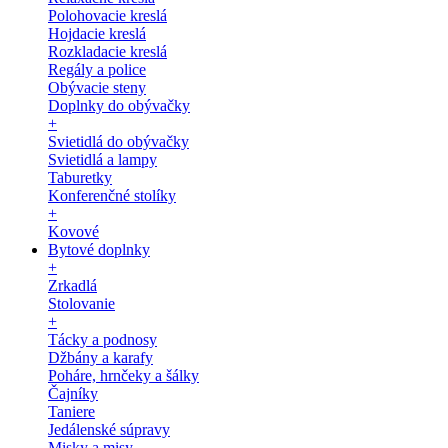
Polohovacie kreslá
Hojdacie kreslá
Rozkladacie kreslá
Regály a police
Obývacie steny
Doplnky do obývačky
+
Svietidlá do obývačky
Svietidlá a lampy
Taburetky
Konferenčné stolíky
+
Kovové
Bytové doplnky
+
Zrkadlá
Stolovanie
+
Tácky a podnosy
Džbány a karafy
Poháre, hrnčeky a šálky
Čajníky
Taniere
Jedálenské súpravy
Misky a misy