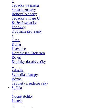
+
Sedačky na mieru
Sedacie zostavy
Rohové sedačky
Sedačky v tvare U
Kožené sedačky
Pohovky
Obývacie programy
+
Siran
Dunaj
Provance
Kora Sosna Andersen
Royal
Doplnky do obývačky
+
Zrkadlá
Svietidlá a lampy
Rôzne
Taburety a sedacie vaky
Spálňa
+
Nočné stolíky
Postele
+