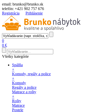
email:
brunko@brunko.sk
telefón:
+421 902 757 676
Registrácia
Prihlásenie
0
0 €
Všetky kategórie
Spálňa
+
Komody, regály a police
+
Komody
Regály a police
Matrace a rošty
+
Rošty
Matrace
Postele