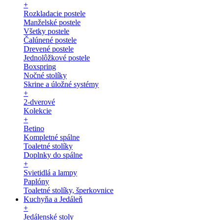
+
Rozkladacie postele
Manželské postele
Všetky postele
Čalúnené postele
Drevené postele
Jednolôžkové postele
Boxspring
Nočné stolíky
Skrine a úložné systémy
+
2-dverové
Kolekcie
+
Betino
Kompletné spálne
Toaletné stolíky
Doplnky do spálne
+
Svietidlá a lampy
Paplóny
Toaletné stolíky, šperkovnice
Kuchyňa a Jedáleň
+
Jedálenské stoly