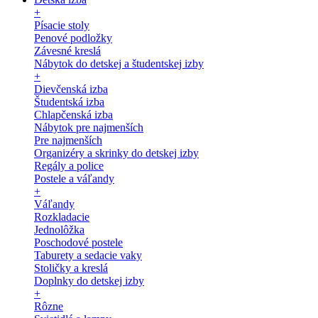
+
Písacie stoly
Penové podložky
Závesné kreslá
Nábytok do detskej a študentskej izby
+
Dievčenská izba
Študentská izba
Chlapčenská izba
Nábytok pre najmenších
Pre najmenších
Organizéry a skrinky do detskej izby
Regály a police
Postele a váľandy
+
Váľandy
Rozkladacie
Jednolôžka
Poschodové postele
Taburety a sedacie vaky
Stoličky a kreslá
Doplnky do detskej izby
+
Rôzne