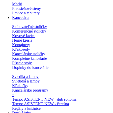
Mecki
Predsieňové steny
Lavice a taburety
Kancelária
+
Stohovateľné stoličky
Konferenčné stoličky
Kovové lavice
Herné kreslá
Kontajnery
Kľakosedy
Kancelárske stoličky
Kompletné kancelárie
Písacie stoly
Doplnky do kancelárie
+
Sviedilá a lampy
Svietidlá a lampy
Kľakačky
Kancelárske programy
+
Tempo ASISTENT NEW - dub sonoma
Tempo ASISTENT NEW - čerešna
Regály a knižnice
Detská izba