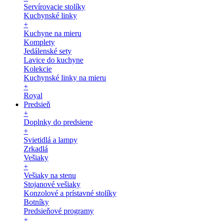
Servírovacie stolíky
Kuchynské linky
+
Kuchyne na mieru
Komplety
Jedálenské sety
Lavice do kuchyne
Kolekcie
Kuchynské linky na mieru
+
Royal
Predsieň
+
Doplnky do predsiene
+
Svietidlá a lampy
Zrkadlá
Vešiaky
+
Vešiaky na stenu
Stojanové vešiaky
Konzolové a prístavné stolíky
Botníky
Predsieňové programy
+