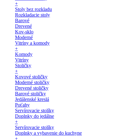
+
Stoly bez rozkladu
Rozkladacie stoly
Barové
Drevené
Kov-sklo
Moderné
Vitríny a komody
+
Komody
Vitríny
Stoličky
+
Kovové stoličky
Moderné stoličky
Drevené stoličky
Barové stoličky
Jedálenské kreslá
Poťahy
Servírovacie stolíky
Doplnky do jedálne
+
Servírovacie stolíky
Doplnky a vybavenie do kuchyne
+