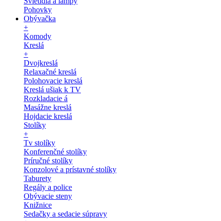
Svietidlá a lampy
Pohovky
Obývačka
+
Komody
Kreslá
+
Dvojkreslá
Relaxačné kreslá
Polohovacie kreslá
Kreslá ušiak k TV
Rozkladacie á
Masážne kreslá
Hojdacie kreslá
Stolíky
+
Tv stolíky
Konferenčné stolíky
Príručné stolíky
Konzolové a prístavné stolíky
Taburety
Regály a police
Obývacie steny
Knižnice
Sedačky a sedacie súpravy