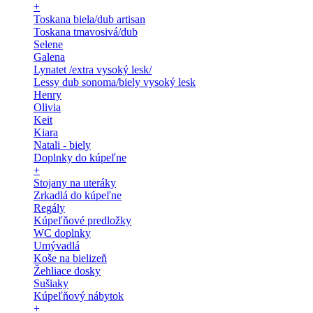
+
Toskana biela/dub artisan
Toskana tmavosivá/dub
Selene
Galena
Lynatet /extra vysoký lesk/
Lessy dub sonoma/biely vysoký lesk
Henry
Olivia
Keit
Kiara
Natali - biely
Doplnky do kúpeľne
+
Stojany na uteráky
Zrkadlá do kúpeľne
Regály
Kúpeľňové predložky
WC doplnky
Umývadlá
Koše na bielizeň
Žehliace dosky
Sušiaky
Kúpeľňový nábytok
+