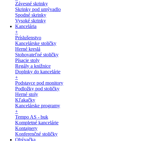
Závesné skrinky
Skrinky pod umývadlo
Spodné skrinky
Vysoké skrinky
Kancelária
+
Príslušenstvo
Kancelárske stoličky
Herné kreslá
Stohovateľné stoličky
Písacie stoly
Regály a knižnice
Doplnky do kancelárie
+
Podstavce pod monitory
Podložky pod stoličky
Herné stoly
Kľakačky
Kancelárske programy
+
Tempo AS - buk
Kompletné kancelárie
Kontajnery
Konferenčné stoličky
Obývačka