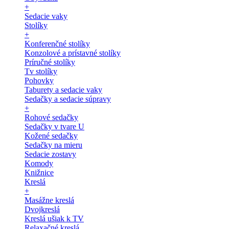
+
Sedacie vaky
Stolíky
+
Konferenčné stolíky
Konzolové a prístavné stolíky
Príručné stolíky
Tv stolíky
Pohovky
Taburety a sedacie vaky
Sedačky a sedacie súpravy
+
Rohové sedačky
Sedačky v tvare U
Kožené sedačky
Sedačky na mieru
Sedacie zostavy
Komody
Knižnice
Kreslá
+
Masážne kreslá
Dvojkreslá
Kreslá ušiak k TV
Relaxačné kreslá