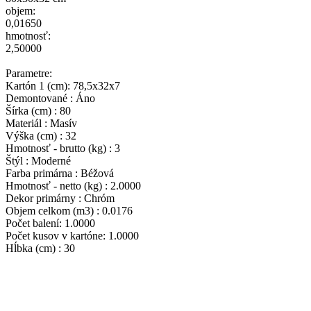
objem:
0,01650
hmotnosť:
2,50000
Parametre:
Kartón 1 (cm): 78,5x32x7
Demontované : Áno
Šírka (cm) : 80
Materiál : Masív
Výška (cm) : 32
Hmotnosť - brutto (kg) : 3
Štýl : Moderné
Farba primárna : Béžová
Hmotnosť - netto (kg) : 2.0000
Dekor primárny : Chróm
Objem celkom (m3) : 0.0176
Počet balení: 1.0000
Počet kusov v kartóne: 1.0000
Hĺbka (cm) : 30