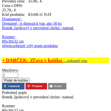
Pôvodná cena:
35.00,- €
Cena s DPH:
25.70,- €
Kód produktu:
83168-11 NAT
Dostupnosť:
Dostupné - k dispozicii viac ako 50 ks
Botník 2policový v prevedení chróm / natural.
Rozmer:
80x30x32 cm
objem:zobraziť celý popis produktu
+ DARČEK: Zľava v košíku
... zobraziť viac
Množstvo:
Podrobný popis
Botník 2policový v prevedení chróm / natural.
Rozmer:
80x30x32 cm