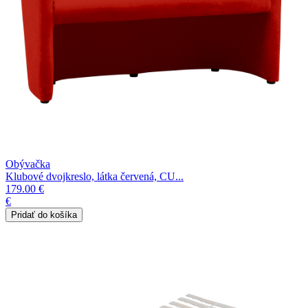
Obývačka
Klubové dvojkreslo, látka červená, CU...
179.00 €
€