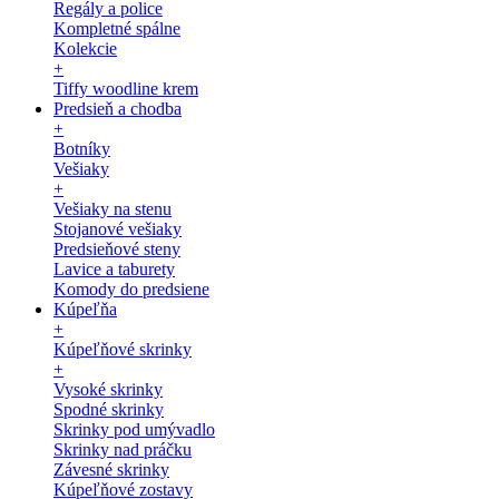
Regály a police
Kompletné spálne
Kolekcie
+
Tiffy woodline krem
Predsieň a chodba
+
Botníky
Vešiaky
+
Vešiaky na stenu
Stojanové vešiaky
Predsieňové steny
Lavice a taburety
Komody do predsiene
Kúpeľňa
+
Kúpeľňové skrinky
+
Vysoké skrinky
Spodné skrinky
Skrinky pod umývadlo
Skrinky nad práčku
Závesné skrinky
Kúpeľňové zostavy