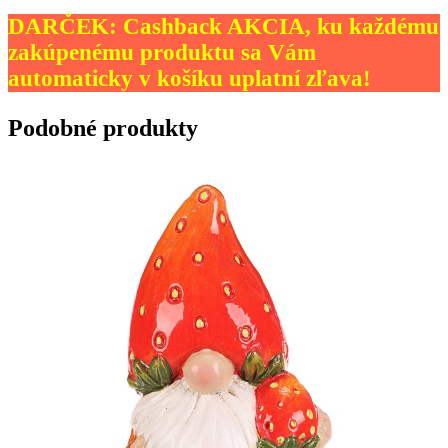
DARČEK: Cashback AKCIA, ku každému
zakúpenému produktu sa Vám
automaticky v košíku uplatní zľava!
Podobné produkty