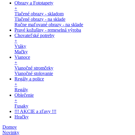
Obrazy a Fototapety
+
Tlačené obrazy - skladom
Tlačené obrazy - na sklade
Ručne maľované obrazy - na sklade
Pravé kožušiny - remeselná výroba
Chovateľské potreby
+
Vtáky
Mačky
Vianoce
+
Vianočné stromčeky
Vianočné stolovanie
Regály a police
+
Regály
Oblečenie
+
Fusaky
!!! AKCIE a zľavy !!!
Hračky
Domov
Novinky