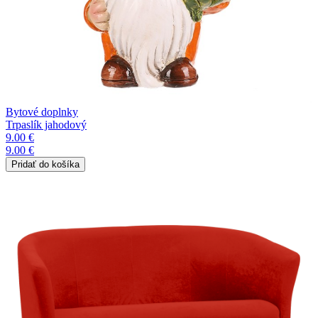
Bytové doplnky
Trpaslík jahodový
9.00 €
9.00 €