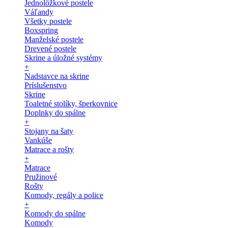
Jednolôžkové postele
Váľandy
Všetky postele
Boxspring
Manželské postele
Drevené postele
Skrine a úložné systémy
+
Nadstavce na skrine
Príslušenstvo
Skrine
Toaletné stolíky, šperkovnice
Doplnky do spálne
+
Stojany na šaty
Vankúše
Matrace a rošty
+
Matrace
Pružinové
Rošty
Komody, regály a police
+
Komody do spálne
Komody