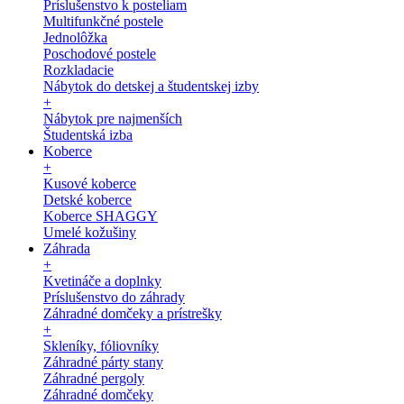
Príslušenstvo k posteliam
Multifunkčné postele
Jednolôžka
Poschodové postele
Rozkladacie
Nábytok do detskej a študentskej izby
+
Nábytok pre najmenších
Študentská izba
Koberce
+
Kusové koberce
Detské koberce
Koberce SHAGGY
Umelé kožušiny
Záhrada
+
Kvetináče a doplnky
Príslušenstvo do záhrady
Záhradné domčeky a prístrešky
+
Skleníky, fóliovníky
Záhradné párty stany
Záhradné pergoly
Záhradné domčeky