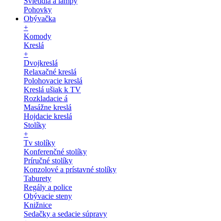
Svietidlá a lampy
Pohovky
Obývačka
+
Komody
Kreslá
+
Dvojkreslá
Relaxačné kreslá
Polohovacie kreslá
Kreslá ušiak k TV
Rozkladacie á
Masážne kreslá
Hojdacie kreslá
Stolíky
+
Tv stolíky
Konferenčné stolíky
Príručné stolíky
Konzolové a prístavné stolíky
Taburety
Regály a police
Obývacie steny
Knižnice
Sedačky a sedacie súpravy