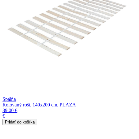
Spálňa
Rolovaný rošt, 140x200 cm, PLAZA
39.00 €
€