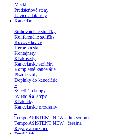
Mecki
Predsieňové steny
Lavice a taburety
Kancelária
+
Stohovateľné stoličky
Konferenčné stoličky
Kovové lavice
Herné kreslá
Kontajnery
Kľakosedy
Kancelárske stoličky
Kompletné kancelárie
Písacie stoly
Doplnky do kancelárie
+
Sviedilá a lampy
Svietidlá a lampy
Kľakačky
Kancelárske programy
+
Tempo ASISTENT NEW - dub sonoma
Tempo ASISTENT NEW - čerešna
Regály a knižnice
Detská izba