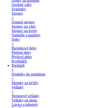
Dosky na krájanie
Osobné váhy
Svietniky
Stojany
+
Ostatné stojany
Stojany na víno
Stojany na kvety
Vankúše a paplóny
Deky
+
Baránkové deky
Pletené deky
Plyšové deky
Kvetináče
Predsieň
+
Doplnky do predsiene
+
Skrinky na kľúče
Vešiaky
+
Stojanové vešiaky
Vešiaky na stenu
Lavice a taburety