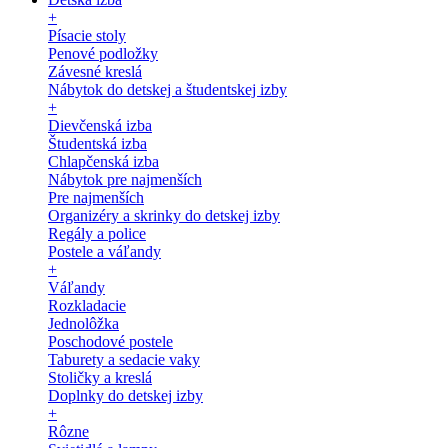
+
Písacie stoly
Penové podložky
Závesné kreslá
Nábytok do detskej a študentskej izby
+
Dievčenská izba
Študentská izba
Chlapčenská izba
Nábytok pre najmenších
Pre najmenších
Organizéry a skrinky do detskej izby
Regály a police
Postele a váľandy
+
Váľandy
Rozkladacie
Jednolôžka
Poschodové postele
Taburety a sedacie vaky
Stoličky a kreslá
Doplnky do detskej izby
+
Rôzne