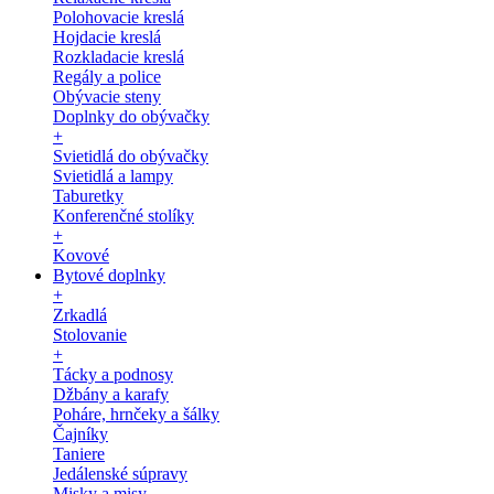
Polohovacie kreslá
Hojdacie kreslá
Rozkladacie kreslá
Regály a police
Obývacie steny
Doplnky do obývačky
+
Svietidlá do obývačky
Svietidlá a lampy
Taburetky
Konferenčné stolíky
+
Kovové
Bytové doplnky
+
Zrkadlá
Stolovanie
+
Tácky a podnosy
Džbány a karafy
Poháre, hrnčeky a šálky
Čajníky
Taniere
Jedálenské súpravy
Misky a misy