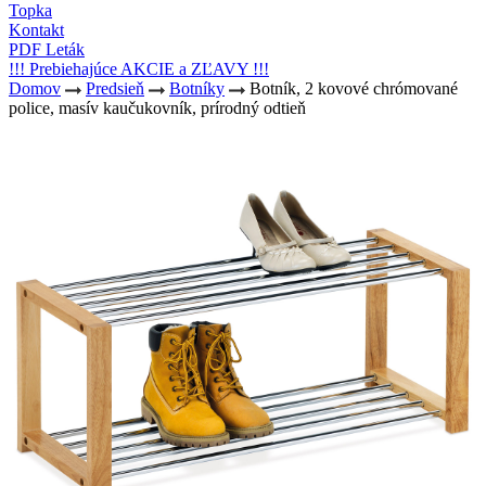
Topka
Kontakt
PDF Leták
!!! Prebiehajúce AKCIE a ZĽAVY !!!
Domov
Predsieň
Botníky
Botník, 2 kovové chrómované
police, masív kaučukovník, prírodný odtieň