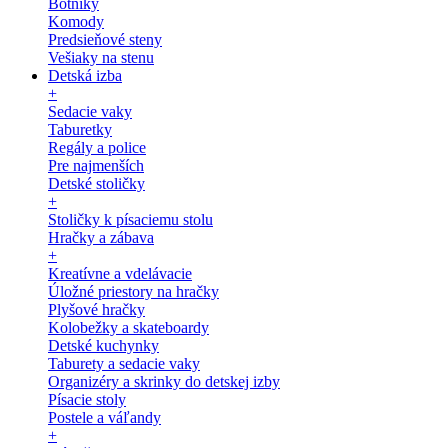
Botníky
Komody
Predsieňové steny
Vešiaky na stenu
Detská izba
+
Sedacie vaky
Taburetky
Regály a police
Pre najmenších
Detské stoličky
+
Stoličky k písaciemu stolu
Hračky a zábava
+
Kreatívne a vdelávacie
Úložné priestory na hračky
Plyšové hračky
Kolobežky a skateboardy
Detské kuchynky
Taburety a sedacie vaky
Organizéry a skrinky do detskej izby
Písacie stoly
Postele a váľandy
+