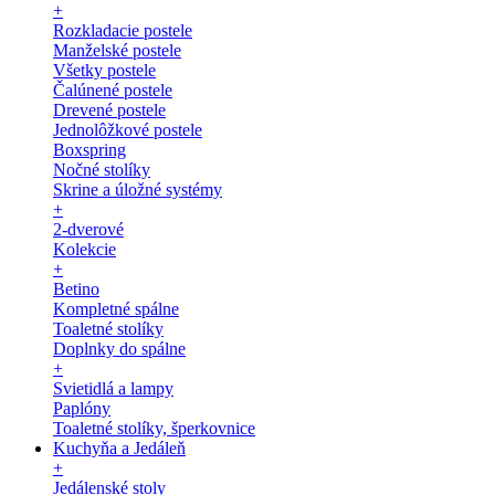
+
Rozkladacie postele
Manželské postele
Všetky postele
Čalúnené postele
Drevené postele
Jednolôžkové postele
Boxspring
Nočné stolíky
Skrine a úložné systémy
+
2-dverové
Kolekcie
+
Betino
Kompletné spálne
Toaletné stolíky
Doplnky do spálne
+
Svietidlá a lampy
Paplóny
Toaletné stolíky, šperkovnice
Kuchyňa a Jedáleň
+
Jedálenské stoly