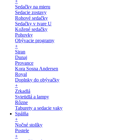
+
Sedačky na mieru
Sedacie zostavy
Rohové sedačky
Sedačky v tvare U
Kožené sedačky
Pohovky
Obývacie programy
+
Siran
Dunaj
Provance
Kora Sosna Andersen
Royal
Doplnky do obývačky
+
Zrkadlá
Svietidlá a lampy
Rôzne
Taburety a sedacie vaky
Spálňa
+
Nočné stolíky
Postele
+