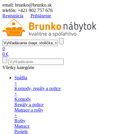
email:
brunko@brunko.sk
telefón:
+421 902 757 676
Registrácia
Prihlásenie
0
0 €
Všetky kategórie
Spálňa
+
Komody, regály a police
+
Komody
Regály a police
Matrace a rošty
+
Rošty
Matrace
Postele