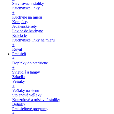
Servírovacie stolíky
Kuchynské linky
+
Kuchyne na mieru
Komplety
Jedálenské sety
Lavice do kuchyne
Kolekcie
Kuchynské linky na mieru
+
Royal
Predsieň
+
Doplnky do predsiene
+
Svietidlá a lampy
Zrkadlá
Vešiaky
+
Vešiaky na stenu
Stojanové vešiaky
Konzolové a prístavné stolíky
Botníky
Predsieňové programy
+