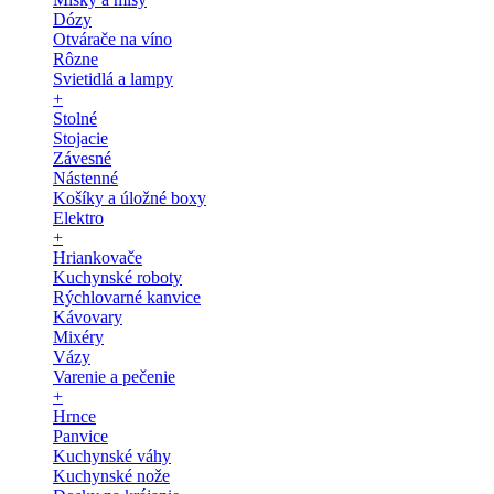
Dózy
Otvárače na víno
Rôzne
Svietidlá a lampy
+
Stolné
Stojacie
Závesné
Nástenné
Košíky a úložné boxy
Elektro
+
Hriankovače
Kuchynské roboty
Rýchlovarné kanvice
Kávovary
Mixéry
Vázy
Varenie a pečenie
+
Hrnce
Panvice
Kuchynské váhy
Kuchynské nože