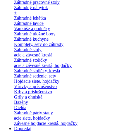
Záhradné pracovné stoly
Záhradný nábytok
+
Záhradné lehátka
Záhradné lavice
Vankúše a podušky
Záhradné úložné boxy
Záhradné kuchyne
Komplety, sety do záhrady
Záhradné stoly
acie a závesné kreslá
Záhradné stoličky
acie a závesné kreslá, hojdačky
Záhradné stoličky, kreslá
Záhradné sedenie, sety
Hojdacie siete, hojdačky
Vírivky a príslušenstvo
Krby a príslušenstvo
Grily a ohniská
Bazény
Dielňa
Záhradné párty stany
acie siete, hojdačky
Závesné hojdacie kreslá, hojdačky
Dopredaj