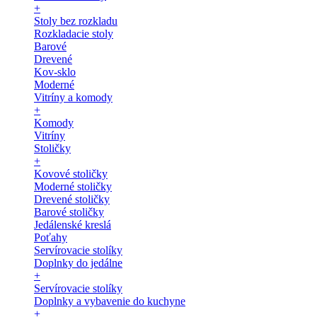
+
Stoly bez rozkladu
Rozkladacie stoly
Barové
Drevené
Kov-sklo
Moderné
Vitríny a komody
+
Komody
Vitríny
Stoličky
+
Kovové stoličky
Moderné stoličky
Drevené stoličky
Barové stoličky
Jedálenské kreslá
Poťahy
Servírovacie stolíky
Doplnky do jedálne
+
Servírovacie stolíky
Doplnky a vybavenie do kuchyne
+