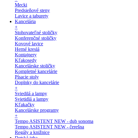
Mecki
Predsieňové steny
Lavice a taburety
Kancelária
+
Stohovateľné stoličky
Konferenčné stoličky
Kovové lavice
Herné kreslá
Kontajnery
Kľakosedy
Kancelárske stoličky
Kompletné kancelárie
Písacie stoly
Doplnky do kancelárie
+
Sviedilá a lampy
Svietidlá a lampy
Kľakačky
Kancelárske programy
+
Tempo ASISTENT NEW - dub sonoma
Tempo ASISTENT NEW - čerešna
Regály a knižnice
Detská izba