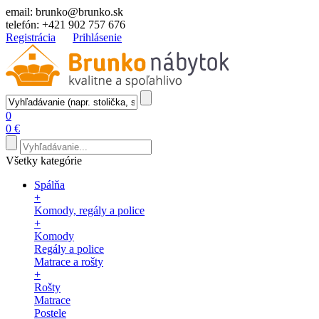
email:
brunko@brunko.sk
telefón:
+421 902 757 676
Registrácia
Prihlásenie
0
0 €
Všetky kategórie
Spálňa
+
Komody, regály a police
+
Komody
Regály a police
Matrace a rošty
+
Rošty
Matrace
Postele