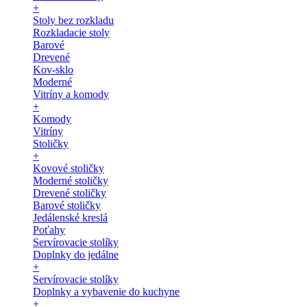
+
Stoly bez rozkladu
Rozkladacie stoly
Barové
Drevené
Kov-sklo
Moderné
Vitríny a komody
+
Komody
Vitríny
Stoličky
+
Kovové stoličky
Moderné stoličky
Drevené stoličky
Barové stoličky
Jedálenské kreslá
Poťahy
Servírovacie stolíky
Doplnky do jedálne
+
Servírovacie stolíky
Doplnky a vybavenie do kuchyne
+