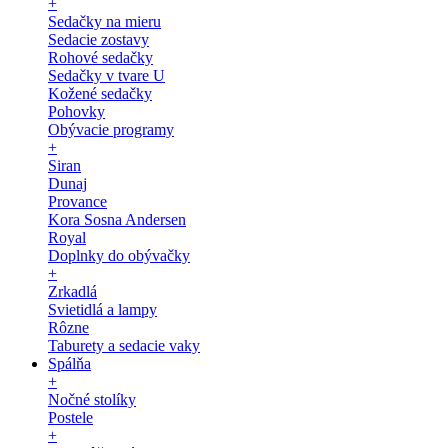
+
Sedačky na mieru
Sedacie zostavy
Rohové sedačky
Sedačky v tvare U
Kožené sedačky
Pohovky
Obývacie programy
+
Siran
Dunaj
Provance
Kora Sosna Andersen
Royal
Doplnky do obývačky
+
Zrkadlá
Svietidlá a lampy
Rôzne
Taburety a sedacie vaky
Spálňa
+
Nočné stolíky
Postele
+