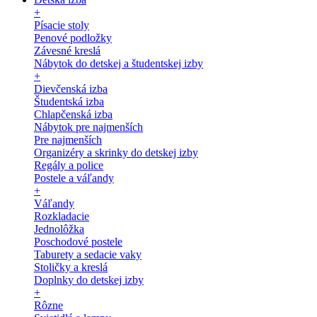
+
Písacie stoly
Penové podložky
Závesné kreslá
Nábytok do detskej a študentskej izby
+
Dievčenská izba
Študentská izba
Chlapčenská izba
Nábytok pre najmenších
Pre najmenších
Organizéry a skrinky do detskej izby
Regály a police
Postele a váľandy
+
Váľandy
Rozkladacie
Jednolôžka
Poschodové postele
Taburety a sedacie vaky
Stoličky a kreslá
Doplnky do detskej izby
+
Rôzne