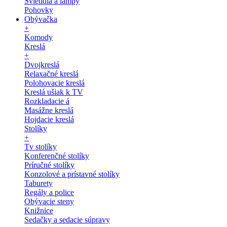
Svietidlá a lampy
Pohovky
Obývačka
+
Komody
Kreslá
+
Dvojkreslá
Relaxačné kreslá
Polohovacie kreslá
Kreslá ušiak k TV
Rozkladacie á
Masážne kreslá
Hojdacie kreslá
Stolíky
+
Tv stolíky
Konferenčné stolíky
Príručné stolíky
Konzolové a prístavné stolíky
Taburety
Regály a police
Obývacie steny
Knižnice
Sedačky a sedacie súpravy