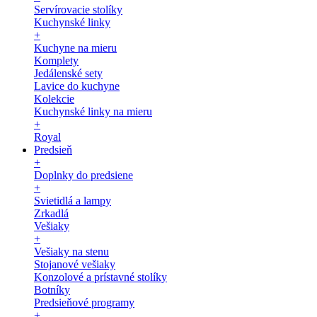
Servírovacie stolíky
Kuchynské linky
+
Kuchyne na mieru
Komplety
Jedálenské sety
Lavice do kuchyne
Kolekcie
Kuchynské linky na mieru
+
Royal
Predsieň
+
Doplnky do predsiene
+
Svietidlá a lampy
Zrkadlá
Vešiaky
+
Vešiaky na stenu
Stojanové vešiaky
Konzolové a prístavné stolíky
Botníky
Predsieňové programy
+