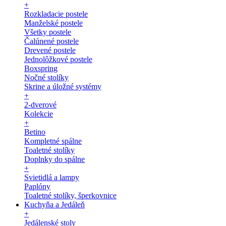
+
Rozkladacie postele
Manželské postele
Všetky postele
Čalúnené postele
Drevené postele
Jednolôžkové postele
Boxspring
Nočné stolíky
Skrine a úložné systémy
+
2-dverové
Kolekcie
+
Betino
Kompletné spálne
Toaletné stolíky
Doplnky do spálne
+
Svietidlá a lampy
Paplóny
Toaletné stolíky, šperkovnice
Kuchyňa a Jedáleň
+
Jedálenské stoly