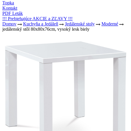
Topka
Kontakt
PDF Leták
!!! Prebiehajúce AKCIE a ZĽAVY !!!
Domov
Kuchyňa a Jedáleň
Jedálenské stoly
Moderné
jedálenský stôl 80x80x76cm, vysoký lesk biely