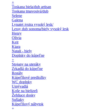
+
Toskana biela/dub artisan
Toskana tmavosivá/dub
Selene
Galena
Lynatet /extra vysoký lesk/
Lessy dub sonoma/biely vysoký lesk
Henry
Olivia
Keit
Kiara
Natali - biely
Doplnky do kúpeľne
+
Stojany na uteráky
Zrkadlá do kúpeľne
Regály
Kúpeľňové predložky
WC doplnky
Umývadlá
Koše na bielizeň
Žehliace dosky
Sušiaky
Kúpeľňový nábytok
+