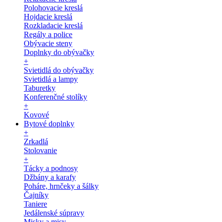
Polohovacie kreslá
Hojdacie kreslá
Rozkladacie kreslá
Regály a police
Obývacie steny
Doplnky do obývačky
+
Svietidlá do obývačky
Svietidlá a lampy
Taburetky
Konferenčné stolíky
+
Kovové
Bytové doplnky
+
Zrkadlá
Stolovanie
+
Tácky a podnosy
Džbány a karafy
Poháre, hrnčeky a šálky
Čajníky
Taniere
Jedálenské súpravy
Misky a misy