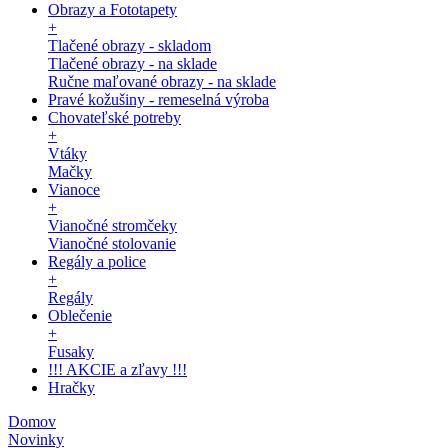
Obrazy a Fototapety
+
Tlačené obrazy - skladom
Tlačené obrazy - na sklade
Ručne maľované obrazy - na sklade
Pravé kožušiny - remeselná výroba
Chovateľské potreby
+
Vtáky
Mačky
Vianoce
+
Vianočné stromčeky
Vianočné stolovanie
Regály a police
+
Regály
Oblečenie
+
Fusaky
!!! AKCIE a zľavy !!!
Hračky
Domov
Novinky