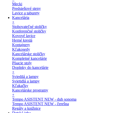
Mecki
Predsieňové steny
Lavice a taburety
Kancelária
+
Stohovateľné stoličky
Konferenčné stoličky
Kovové lavice
Herné kreslá
Kontajnery
Kľakosedy
Kancelárske stoličky
Kompletné kancelárie
Písacie stoly
Doplnky do kancelárie
+
Sviedilá a lampy
Svietidlá a lampy
Kľakačky
Kancelárske programy
+
Tempo ASISTENT NEW - dub sonoma
Tempo ASISTENT NEW - čerešna
Regály a knižnice
Detská izba