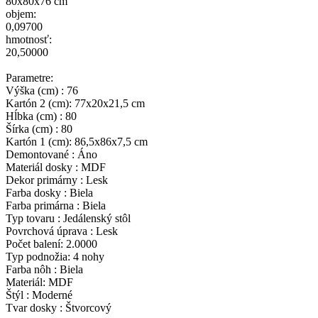
80x80x76 cm
objem:
0,09700
hmotnosť:
20,50000
Parametre:
Výška (cm) : 76
Kartón 2 (cm): 77x20x21,5 cm
Hĺbka (cm) : 80
Šírka (cm) : 80
Kartón 1 (cm): 86,5x86x7,5 cm
Demontované : Áno
Materiál dosky : MDF
Dekor primárny : Lesk
Farba dosky : Biela
Farba primárna : Biela
Typ tovaru : Jedálenský stôl
Povrchová úprava : Lesk
Počet balení: 2.0000
Typ podnožia: 4 nohy
Farba nôh : Biela
Materiál: MDF
Štýl : Moderné
Tvar dosky : Štvorcový