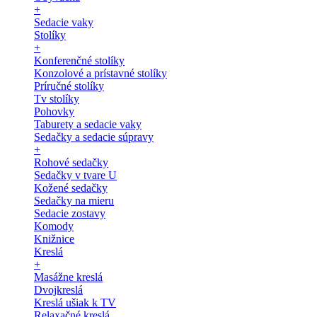
+
Sedacie vaky
Stolíky
+
Konferenčné stolíky
Konzolové a prístavné stolíky
Príručné stolíky
Tv stolíky
Pohovky
Taburety a sedacie vaky
Sedačky a sedacie súpravy
+
Rohové sedačky
Sedačky v tvare U
Kožené sedačky
Sedačky na mieru
Sedacie zostavy
Komody
Knižnice
Kreslá
+
Masážne kreslá
Dvojkreslá
Kreslá ušiak k TV
Relaxačné kreslá