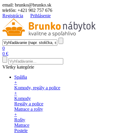
email:
brunko@brunko.sk
telefón:
+421 902 757 676
Registrácia
Prihlásenie
0
0 €
Všetky kategórie
Spálňa
+
Komody, regály a police
+
Komody
Regály a police
Matrace a rošty
+
Rošty
Matrace
Postele