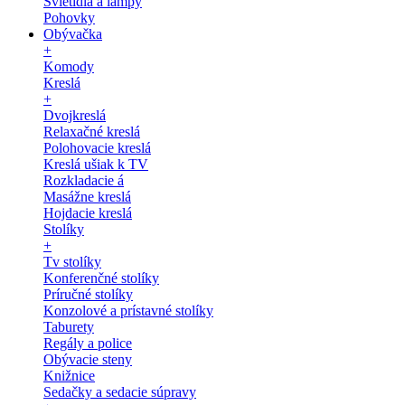
Svietidlá a lampy
Pohovky
Obývačka
+
Komody
Kreslá
+
Dvojkreslá
Relaxačné kreslá
Polohovacie kreslá
Kreslá ušiak k TV
Rozkladacie á
Masážne kreslá
Hojdacie kreslá
Stolíky
+
Tv stolíky
Konferenčné stolíky
Príručné stolíky
Konzolové a prístavné stolíky
Taburety
Regály a police
Obývacie steny
Knižnice
Sedačky a sedacie súpravy