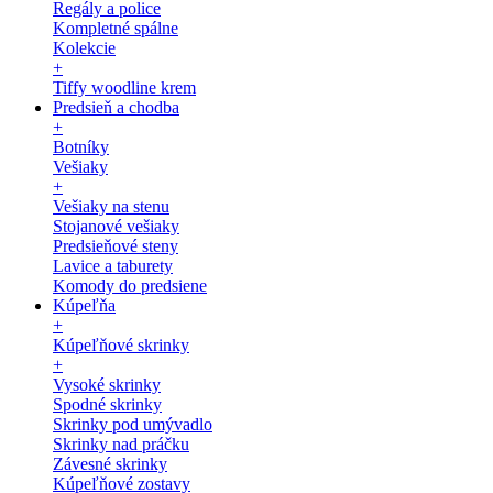
Regály a police
Kompletné spálne
Kolekcie
+
Tiffy woodline krem
Predsieň a chodba
+
Botníky
Vešiaky
+
Vešiaky na stenu
Stojanové vešiaky
Predsieňové steny
Lavice a taburety
Komody do predsiene
Kúpeľňa
+
Kúpeľňové skrinky
+
Vysoké skrinky
Spodné skrinky
Skrinky pod umývadlo
Skrinky nad práčku
Závesné skrinky
Kúpeľňové zostavy