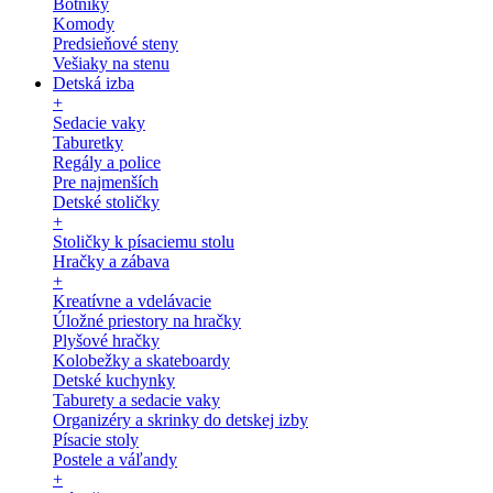
Botníky
Komody
Predsieňové steny
Vešiaky na stenu
Detská izba
+
Sedacie vaky
Taburetky
Regály a police
Pre najmenších
Detské stoličky
+
Stoličky k písaciemu stolu
Hračky a zábava
+
Kreatívne a vdelávacie
Úložné priestory na hračky
Plyšové hračky
Kolobežky a skateboardy
Detské kuchynky
Taburety a sedacie vaky
Organizéry a skrinky do detskej izby
Písacie stoly
Postele a váľandy
+