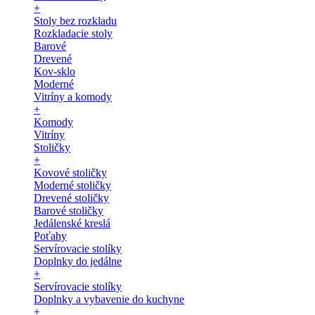
+
Stoly bez rozkladu
Rozkladacie stoly
Barové
Drevené
Kov-sklo
Moderné
Vitríny a komody
+
Komody
Vitríny
Stoličky
+
Kovové stoličky
Moderné stoličky
Drevené stoličky
Barové stoličky
Jedálenské kreslá
Poťahy
Servírovacie stolíky
Doplnky do jedálne
+
Servírovacie stolíky
Doplnky a vybavenie do kuchyne
+