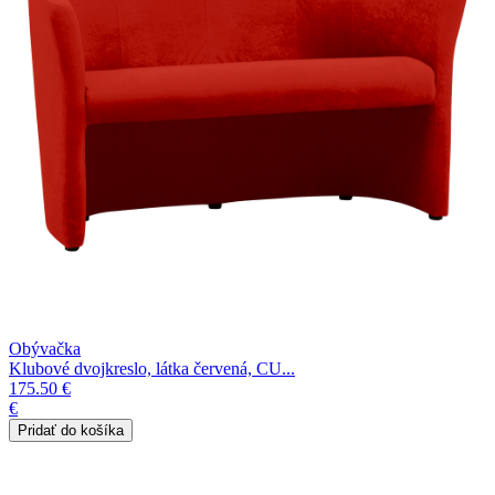
Obývačka
Klubové dvojkreslo, látka červená, CU...
175.50 €
€