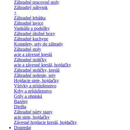
Záhradné pracovné stoly
Záhradný nábytok
+
Záhradné lehátka
Záhradné lavice
Vankúše a podušky
Záhradné úložné boxy
Záhradné kuchyne
Komplety, sety do záhrady
Záhradné stoly
acie a závesné kreslá
Záhradné stoličky
acie a závesné kreslá, hojdačky
Záhradné stoličky, kreslá
Záhradné sedenie, sety
Hojdacie siete, hojdačky
Vírivky a príslušenstvo
Krby a príslušenstvo
Grily a ohniská
Bazény
Dielňa
Záhradné párty stany
acie siete, hojdačky
Závesné hojdacie kreslá, hojdačky
Dopredaj