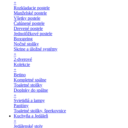
+
Rozkladacie postele
Manželské postele
Všetky postele
Čalúnené postele
Drevené postele
Jednolôžkové postele
Boxspring
Nočné stolíky
Skrine a úložné systémy
+
2-dverové
Kolekcie
+
Betino
Kompletné spálne
Toaletné stolíky
Doplnky do spálne
+
Svietidlá a lampy
Paplóny
Toaletné stolíky, šperkovnice
Kuchyňa a Jedáleň
+
Jedálenské stoly