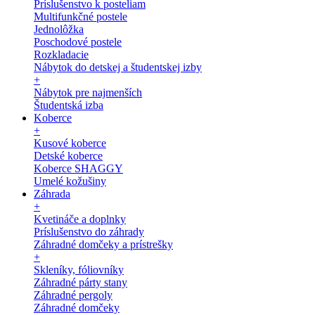
Príslušenstvo k posteliam
Multifunkčné postele
Jednolôžka
Poschodové postele
Rozkladacie
Nábytok do detskej a študentskej izby
+
Nábytok pre najmenších
Študentská izba
Koberce
+
Kusové koberce
Detské koberce
Koberce SHAGGY
Umelé kožušiny
Záhrada
+
Kvetináče a doplnky
Príslušenstvo do záhrady
Záhradné domčeky a prístrešky
+
Skleníky, fóliovníky
Záhradné párty stany
Záhradné pergoly
Záhradné domčeky