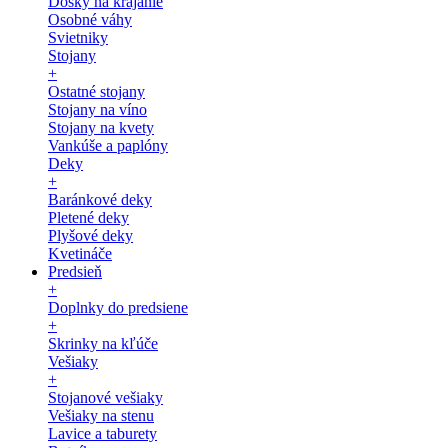
Dosky na krájanie
Osobné váhy
Svietniky
Stojany
+
Ostatné stojany
Stojany na víno
Stojany na kvety
Vankúše a paplóny
Deky
+
Baránkové deky
Pletené deky
Plyšové deky
Kvetináče
Predsieň
+
Doplnky do predsiene
+
Skrinky na kľúče
Vešiaky
+
Stojanové vešiaky
Vešiaky na stenu
Lavice a taburety