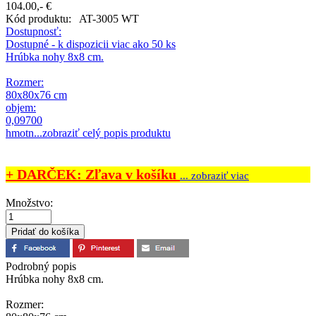
104.00,- €
Kód produktu:
AT-3005 WT
Dostupnosť:
Dostupné - k dispozicii viac ako 50 ks
Hrúbka nohy 8x8 cm.
Rozmer:
80x80x76 cm
objem:
0,09700
hmotn...
zobraziť celý popis produktu
+ DARČEK: Zľava v košíku
... zobraziť viac
Množstvo:
Podrobný popis
Hrúbka nohy 8x8 cm.
Rozmer: