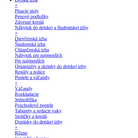
+
Písacie stoly
Penové podložky
Závesné kreslá
Nábytok do detskej a študentskej izby
+
Dievčenská izba
Študentská izba
Chlapčenská izba
Nábytok pre najmenších
Pre najmenších
Organizéry a skrinky do detskej izby
Regály a police
Postele a váľandy
+
Váľandy
Rozkladacie
Jednolôžka
Poschodové postele
Taburety a sedacie vaky
Stoličky a kreslá
Doplnky do detskej izby
+
Rôzne