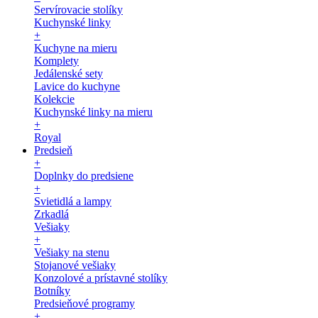
Servírovacie stolíky
Kuchynské linky
+
Kuchyne na mieru
Komplety
Jedálenské sety
Lavice do kuchyne
Kolekcie
Kuchynské linky na mieru
+
Royal
Predsieň
+
Doplnky do predsiene
+
Svietidlá a lampy
Zrkadlá
Vešiaky
+
Vešiaky na stenu
Stojanové vešiaky
Konzolové a prístavné stolíky
Botníky
Predsieňové programy
+