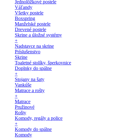
Jednolôžkové postele
Váľandy
Všetky postele
Boxspring
Manželské postele
Drevené postele
Skrine a úložné systémy
+
Nadstavce na skrine
Príslušenstvo
Skrine
Toaletné stolíky, šperkovnice
Doplnky do spálne
+
Stojany na šaty
Vankúše
Matrace a rošty
+
Matrace
Pružinové
Rošty
Komody, regály a police
+
Komody do spálne
Komody