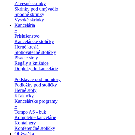
Závesné skrinky
Skrinky pod umývadlo
Spodné skrinky
Vysoké skrinky
Kancelária
+
Príslušenstvo
Kancelárske stoličky
Herné kreslá
Stohovateľné stoličky
Písacie stoly
Regály a knižnice
Doplnky do kancelárie
+
Podstavce pod monitory
Podložky pod stoličky
Herné stoly
Kľakačky
Kancelárske programy
+
Tempo AS - buk
Kompletné kancelárie
Kontajnery
Konferenčné stoličky
Obývačka