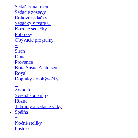
+
Sedačky na mieru
Sedacie zostavy
Rohové sedačky
Sedačky v tvare U
Kožené sedačky
Pohovky
Obývacie programy
+
Siran
Dunaj
Provance
Kora Sosna Andersen
Royal
Doplnky do obývačky
+
Zrkadlá
Svietidlá a lampy
Rôzne
Taburety a sedacie vaky
Spálňa
+
Nočné stolíky
Postele
+