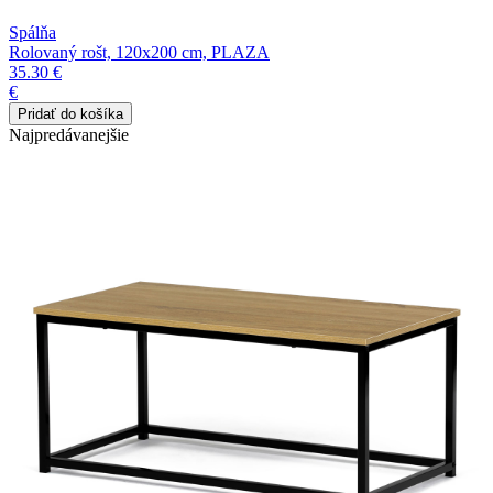
Spálňa
Rolovaný rošt, 120x200 cm, PLAZA
35.30 €
€
Najpredávanejšie