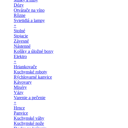
Dózy
Otvárače na víno
Rôzne
Svietidlá a lampy
+
Stolné
Stojacie
Závesné
Nástenné
Košíky a úložné boxy
Elektro
+
Hriankovače
Kuchynské roboty
Rýchlovarné kanvice
Kávovary
Mixéry
Vázy
Varenie a pečenie
+
Hrnce
Panvice
Kuchynské váhy
Kuchynské nože