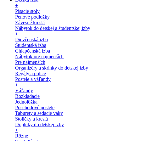
+
Písacie stoly
Penové podložky
Závesné kreslá
Nábytok do detskej a študentskej izby
+
Dievčenská izba
Študentská izba
Chlapčenská izba
Nábytok pre najmenších
Pre najmenších
Organizéry a skrinky do detskej izby
Regály a police
Postele a váľandy
+
Váľandy
Rozkladacie
Jednolôžka
Poschodové postele
Taburety a sedacie vaky
Stoličky a kreslá
Doplnky do detskej izby
+
Rôzne