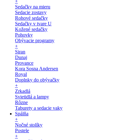
+
Sedačky na mieru
Sedacie zostavy
Rohové sedačky
Sedačky v tvare U
Kožené sedačky
Pohovky
Obývacie programy
+
Siran
Dunaj
Provance
Kora Sosna Andersen
Royal
Doplnky do obývačky
+
Zrkadlá
Svietidlá a lampy
Rôzne
Taburety a sedacie vaky
Spálňa
+
Nočné stolíky
Postele
+