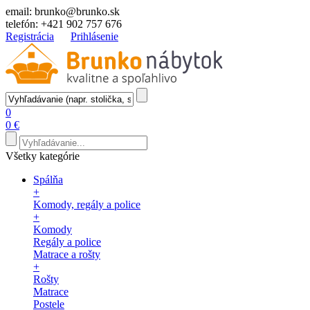
email:
brunko@brunko.sk
telefón:
+421 902 757 676
Registrácia
Prihlásenie
0
0 €
Všetky kategórie
Spálňa
+
Komody, regály a police
+
Komody
Regály a police
Matrace a rošty
+
Rošty
Matrace
Postele