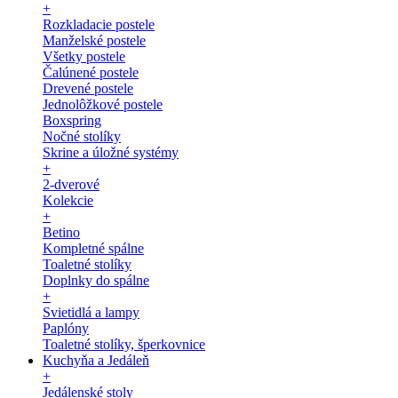
+
Rozkladacie postele
Manželské postele
Všetky postele
Čalúnené postele
Drevené postele
Jednolôžkové postele
Boxspring
Nočné stolíky
Skrine a úložné systémy
+
2-dverové
Kolekcie
+
Betino
Kompletné spálne
Toaletné stolíky
Doplnky do spálne
+
Svietidlá a lampy
Paplóny
Toaletné stolíky, šperkovnice
Kuchyňa a Jedáleň
+
Jedálenské stoly