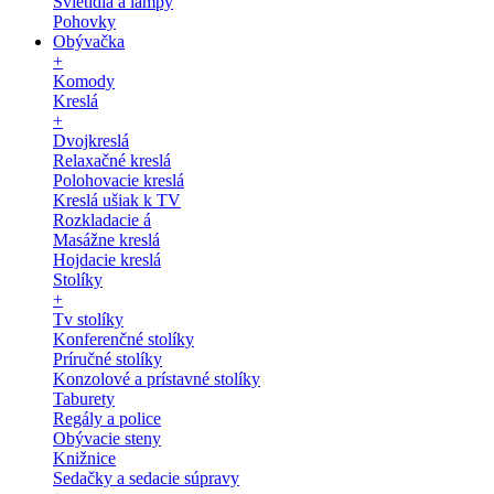
Svietidlá a lampy
Pohovky
Obývačka
+
Komody
Kreslá
+
Dvojkreslá
Relaxačné kreslá
Polohovacie kreslá
Kreslá ušiak k TV
Rozkladacie á
Masážne kreslá
Hojdacie kreslá
Stolíky
+
Tv stolíky
Konferenčné stolíky
Príručné stolíky
Konzolové a prístavné stolíky
Taburety
Regály a police
Obývacie steny
Knižnice
Sedačky a sedacie súpravy