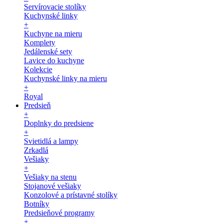
Servírovacie stolíky
Kuchynské linky
+
Kuchyne na mieru
Komplety
Jedálenské sety
Lavice do kuchyne
Kolekcie
Kuchynské linky na mieru
+
Royal
Predsieň
+
Doplnky do predsiene
+
Svietidlá a lampy
Zrkadlá
Vešiaky
+
Vešiaky na stenu
Stojanové vešiaky
Konzolové a prístavné stolíky
Botníky
Predsieňové programy
+