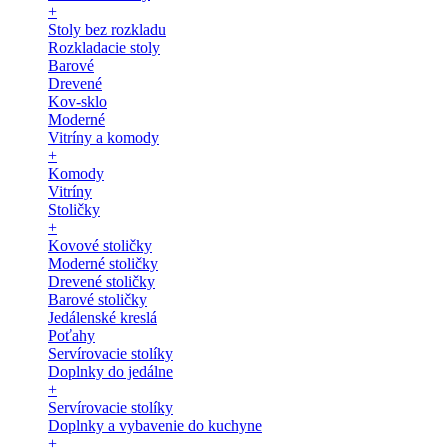
+
Stoly bez rozkladu
Rozkladacie stoly
Barové
Drevené
Kov-sklo
Moderné
Vitríny a komody
+
Komody
Vitríny
Stoličky
+
Kovové stoličky
Moderné stoličky
Drevené stoličky
Barové stoličky
Jedálenské kreslá
Poťahy
Servírovacie stolíky
Doplnky do jedálne
+
Servírovacie stolíky
Doplnky a vybavenie do kuchyne
+