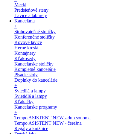
Mecki
Predsieňové steny
Lavice a taburety
Kancelária
+
Stohovateľné stoličky
Konferenčné stoličky
Kovové lavice
Herné kreslá
Kontajnery
Kľakosedy
Kancelárske stoličky
Kompletné kancelárie
Písacie stoly
Doplnky do kancelárie
+
Sviedilá a lampy
Svietidlá a lampy
Kľakačky
Kancelárske programy
+
Tempo ASISTENT NEW - dub sonoma
Tempo ASISTENT NEW - čerešna
Regály a knižnice
Detská izba