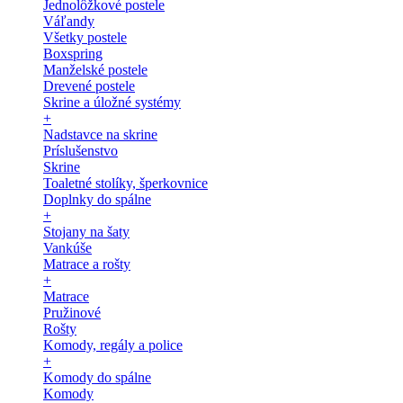
Jednolôžkové postele
Váľandy
Všetky postele
Boxspring
Manželské postele
Drevené postele
Skrine a úložné systémy
+
Nadstavce na skrine
Príslušenstvo
Skrine
Toaletné stolíky, šperkovnice
Doplnky do spálne
+
Stojany na šaty
Vankúše
Matrace a rošty
+
Matrace
Pružinové
Rošty
Komody, regály a police
+
Komody do spálne
Komody