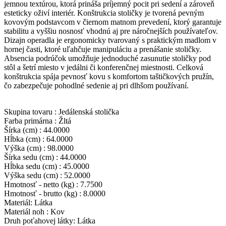
jemnou textúrou, ktorá prináša príjemný pocit pri sedení a zároveň
esteticky oživí interiér. Konštrukcia stoličky je tvorená pevným
kovovým podstavcom v čiernom matnom prevedení, ktorý garantuje
stabilitu a vyššiu nosnosť vhodnú aj pre náročnejších používateľov.
Dizajn operadla je ergonomicky tvarovaný s praktickým madlom v
hornej časti, ktoré uľahčuje manipuláciu a prenášanie stoličky.
Absencia podrúčok umožňuje jednoduché zasunutie stoličky pod
stôl a šetrí miesto v jedálni či konferenčnej miestnosti. Celková
konštrukcia spája pevnosť kovu s komfortom taštičkových pružín,
čo zabezpečuje pohodlné sedenie aj pri dlhšom používaní.
Skupina tovaru : Jedálenská stolička
Farba primárna : Žltá
Šírka (cm) : 44.0000
Hĺbka (cm) : 64.0000
Výška (cm) : 98.0000
Šírka sedu (cm) : 44.0000
Hĺbka sedu (cm) : 45.0000
Výška sedu (cm) : 52.0000
Hmotnosť - netto (kg) : 7.7500
Hmotnosť - brutto (kg) : 8.0000
Materiál: Látka
Materiál noh : Kov
Druh poťahovej látky: Látka