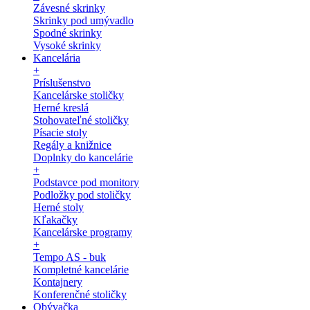
Závesné skrinky
Skrinky pod umývadlo
Spodné skrinky
Vysoké skrinky
Kancelária
+
Príslušenstvo
Kancelárske stoličky
Herné kreslá
Stohovateľné stoličky
Písacie stoly
Regály a knižnice
Doplnky do kancelárie
+
Podstavce pod monitory
Podložky pod stoličky
Herné stoly
Kľakačky
Kancelárske programy
+
Tempo AS - buk
Kompletné kancelárie
Kontajnery
Konferenčné stoličky
Obývačka