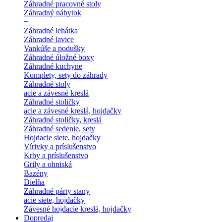
Záhradné pracovné stoly
Záhradný nábytok
+
Záhradné lehátka
Záhradné lavice
Vankúše a podušky
Záhradné úložné boxy
Záhradné kuchyne
Komplety, sety do záhrady
Záhradné stoly
acie a závesné kreslá
Záhradné stoličky
acie a závesné kreslá, hojdačky
Záhradné stoličky, kreslá
Záhradné sedenie, sety
Hojdacie siete, hojdačky
Vírivky a príslušenstvo
Krby a príslušenstvo
Grily a ohniská
Bazény
Dielňa
Záhradné párty stany
acie siete, hojdačky
Závesné hojdacie kreslá, hojdačky
Dopredaj