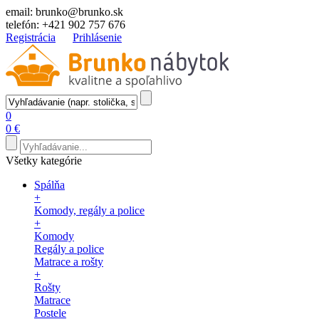
email:
brunko@brunko.sk
telefón:
+421 902 757 676
Registrácia
Prihlásenie
0
0 €
Všetky kategórie
Spálňa
+
Komody, regály a police
+
Komody
Regály a police
Matrace a rošty
+
Rošty
Matrace
Postele