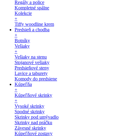
Regály a police
Kompletné spálne
Kolekcie
+
Tiffy woodline krem
Predsieň a chodba
+
Botníky
Vešiaky
+
Vešiaky na stenu
Stojanové vešiaky
Predsieňové steny
Lavice a taburety
Komody do predsiene
Kúpeľňa
+
Kúpeľňové skrinky
+
Vysoké skrinky
Spodné skrinky
Skrinky pod umývadlo
Skrinky nad práčku
Závesné skrinky
Kúpeľňové zostavy