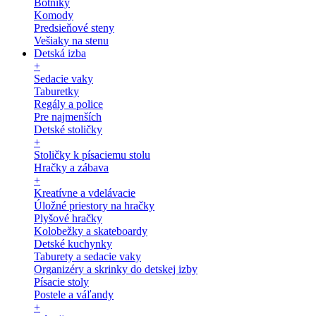
Botníky
Komody
Predsieňové steny
Vešiaky na stenu
Detská izba
+
Sedacie vaky
Taburetky
Regály a police
Pre najmenších
Detské stoličky
+
Stoličky k písaciemu stolu
Hračky a zábava
+
Kreatívne a vdelávacie
Úložné priestory na hračky
Plyšové hračky
Kolobežky a skateboardy
Detské kuchynky
Taburety a sedacie vaky
Organizéry a skrinky do detskej izby
Písacie stoly
Postele a váľandy
+