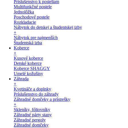
Príslušenstvo k posteliam
Multifunkčné postele
Jednolôžka
Poschodové postele
Rozkladacie
Nábytok do detskej a študentskej izby
+
Nábytok pre najmenších
Študentská izba
Koberce
+
Kusové koberce
Detské koberce
Koberce SHAGGY
Umelé kožušiny
Záhrada
+
Kvetináče a doplnky
Príslušenstvo do záhrady
Záhradné domčeky a prístrešky
+
Skleníky, fóliovníky
Záhradné párty stany
Záhradné pergoly
Záhradné domčeky