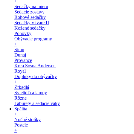
+
Sedačky na mieru
Sedacie zostavy
Rohové sedačky
Sedačky v tvare U
Kožené sedačky
Pohovky
Obývacie programy
+
Siran
Dunaj
Provance
Kora Sosna Andersen
Royal
Doplnky do obývačky
+
Zrkadlá
Svietidlá a lampy
Rôzne
Taburety a sedacie vaky
Spálňa
+
Nočné stolíky
Postele
+