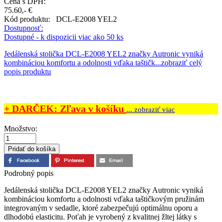
Cena s DPH:
75.60,- €
Kód produktu:
DCL-E2008 YEL2
Dostupnosť:
Dostupné - k dispozicii viac ako 50 ks
Jedálenská stolička DCL-E2008 YEL2 značky Autronic vyniká
kombináciou komfortu a odolnosti vďaka taštičk...
zobraziť celý
popis produktu
+ DARČEK: Zľava v košíku
... zobraziť viac
Množstvo:
Podrobný popis
Jedálenská stolička DCL-E2008 YEL2 značky Autronic vyniká
kombináciou komfortu a odolnosti vďaka taštičkovým pružinám
integrovaným v sedadle, ktoré zabezpečujú optimálnu oporu a
dlhodobú elasticitu. Poťah je vyrobený z kvalitnej žltej látky s