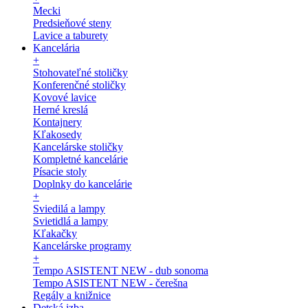
Mecki
Predsieňové steny
Lavice a taburety
Kancelária
+
Stohovateľné stoličky
Konferenčné stoličky
Kovové lavice
Herné kreslá
Kontajnery
Kľakosedy
Kancelárske stoličky
Kompletné kancelárie
Písacie stoly
Doplnky do kancelárie
+
Sviedilá a lampy
Svietidlá a lampy
Kľakačky
Kancelárske programy
+
Tempo ASISTENT NEW - dub sonoma
Tempo ASISTENT NEW - čerešna
Regály a knižnice
Detská izba