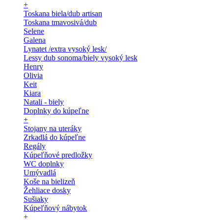
+
Toskana biela/dub artisan
Toskana tmavosivá/dub
Selene
Galena
Lynatet /extra vysoký lesk/
Lessy dub sonoma/biely vysoký lesk
Henry
Olivia
Keit
Kiara
Natali - biely
Doplnky do kúpeľne
+
Stojany na uteráky
Zrkadlá do kúpeľne
Regály
Kúpeľňové predložky
WC doplnky
Umývadlá
Koše na bielizeň
Žehliace dosky
Sušiaky
Kúpeľňový nábytok
+