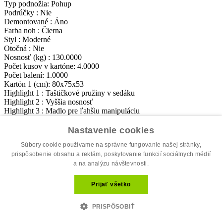
Typ podnožia: Pohup
Podrúčky : Nie
Demontované : Áno
Farba noh : Čierna
Styl : Moderné
Otočná : Nie
Nosnosť (kg) : 130.0000
Počet kusov v kartóne: 4.0000
Počet balení: 1.0000
Kartón 1 (cm): 80x75x53
Highlight 1 : Taštičkové pružiny v sedáku
Highlight 2 : Vyššia nosnosť
Highlight 3 : Madlo pre ľahšiu manipuláciu
Nastavenie cookies
Súbory cookie používame na správne fungovanie našej stránky,
prispôsobenie obsahu a reklám, poskytovanie funkcií sociálnych médií
a na analýzu návštevnosti.
DARČEK: Cashback AKCIA, ku každému
zakúpenému produktu sa Vám
Prijať všetko
automaticky v košíku uplatní zľava!
PRISPÔSOBIŤ
Podobné produkty