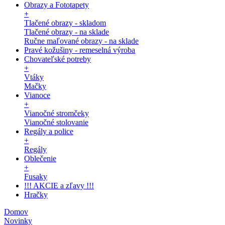
Obrazy a Fototapety
+
Tlačené obrazy - skladom
Tlačené obrazy - na sklade
Ručne maľované obrazy - na sklade
Pravé kožušiny - remeselná výroba
Chovateľské potreby
+
Vtáky
Mačky
Vianoce
+
Vianočné stromčeky
Vianočné stolovanie
Regály a police
+
Regály
Oblečenie
+
Fusaky
!!! AKCIE a zľavy !!!
Hračky
Domov
Novinky