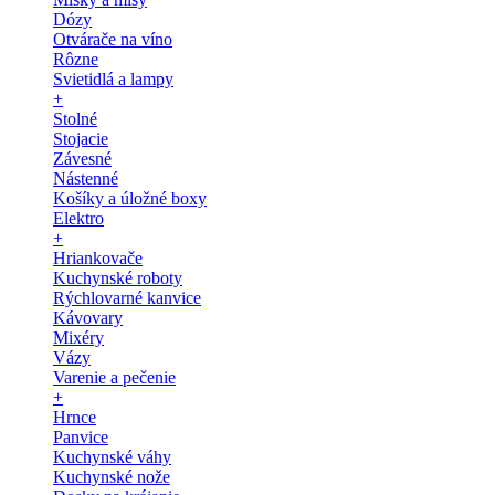
Dózy
Otvárače na víno
Rôzne
Svietidlá a lampy
+
Stolné
Stojacie
Závesné
Nástenné
Košíky a úložné boxy
Elektro
+
Hriankovače
Kuchynské roboty
Rýchlovarné kanvice
Kávovary
Mixéry
Vázy
Varenie a pečenie
+
Hrnce
Panvice
Kuchynské váhy
Kuchynské nože