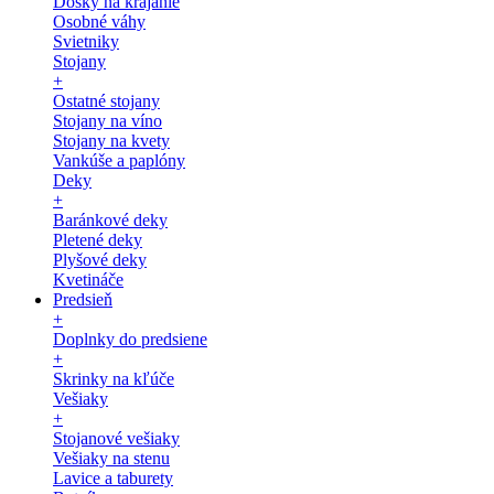
Dosky na krájanie
Osobné váhy
Svietniky
Stojany
+
Ostatné stojany
Stojany na víno
Stojany na kvety
Vankúše a paplóny
Deky
+
Baránkové deky
Pletené deky
Plyšové deky
Kvetináče
Predsieň
+
Doplnky do predsiene
+
Skrinky na kľúče
Vešiaky
+
Stojanové vešiaky
Vešiaky na stenu
Lavice a taburety