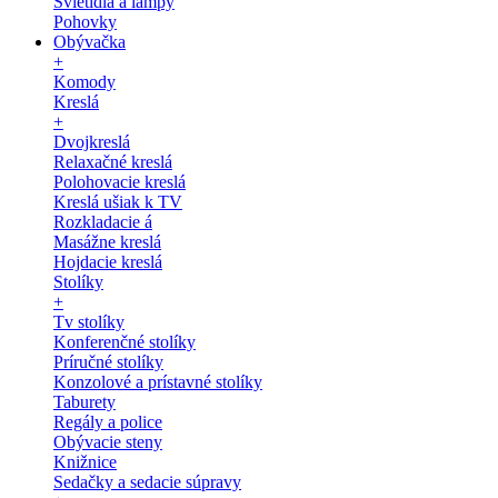
Svietidlá a lampy
Pohovky
Obývačka
+
Komody
Kreslá
+
Dvojkreslá
Relaxačné kreslá
Polohovacie kreslá
Kreslá ušiak k TV
Rozkladacie á
Masážne kreslá
Hojdacie kreslá
Stolíky
+
Tv stolíky
Konferenčné stolíky
Príručné stolíky
Konzolové a prístavné stolíky
Taburety
Regály a police
Obývacie steny
Knižnice
Sedačky a sedacie súpravy