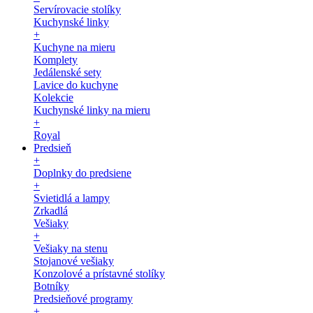
Servírovacie stolíky
Kuchynské linky
+
Kuchyne na mieru
Komplety
Jedálenské sety
Lavice do kuchyne
Kolekcie
Kuchynské linky na mieru
+
Royal
Predsieň
+
Doplnky do predsiene
+
Svietidlá a lampy
Zrkadlá
Vešiaky
+
Vešiaky na stenu
Stojanové vešiaky
Konzolové a prístavné stolíky
Botníky
Predsieňové programy
+