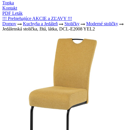
Topka
Kontakt
PDF Leták
!!! Prebiehajúce AKCIE a ZĽAVY !!!
Domov
Kuchyňa a Jedáleň
Stoličky
Moderné stoličky
Jedálenská stolička, žltá, látka, DCL-E2008 YEL2