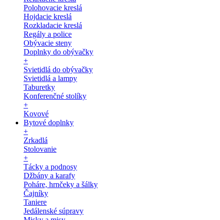
Polohovacie kreslá
Hojdacie kreslá
Rozkladacie kreslá
Regály a police
Obývacie steny
Doplnky do obývačky
+
Svietidlá do obývačky
Svietidlá a lampy
Taburetky
Konferenčné stolíky
+
Kovové
Bytové doplnky
+
Zrkadlá
Stolovanie
+
Tácky a podnosy
Džbány a karafy
Poháre, hrnčeky a šálky
Čajníky
Taniere
Jedálenské súpravy
Misky a misy