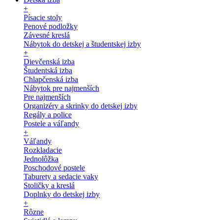
+
Písacie stoly
Penové podložky
Závesné kreslá
Nábytok do detskej a študentskej izby
+
Dievčenská izba
Študentská izba
Chlapčenská izba
Nábytok pre najmenších
Pre najmenších
Organizéry a skrinky do detskej izby
Regály a police
Postele a váľandy
+
Váľandy
Rozkladacie
Jednolôžka
Poschodové postele
Taburety a sedacie vaky
Stoličky a kreslá
Doplnky do detskej izby
+
Rôzne