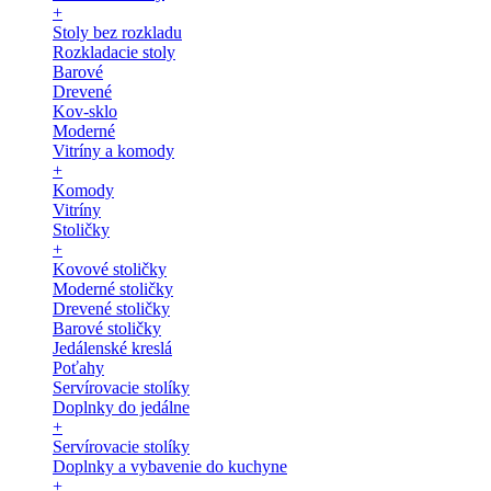
+
Stoly bez rozkladu
Rozkladacie stoly
Barové
Drevené
Kov-sklo
Moderné
Vitríny a komody
+
Komody
Vitríny
Stoličky
+
Kovové stoličky
Moderné stoličky
Drevené stoličky
Barové stoličky
Jedálenské kreslá
Poťahy
Servírovacie stolíky
Doplnky do jedálne
+
Servírovacie stolíky
Doplnky a vybavenie do kuchyne
+