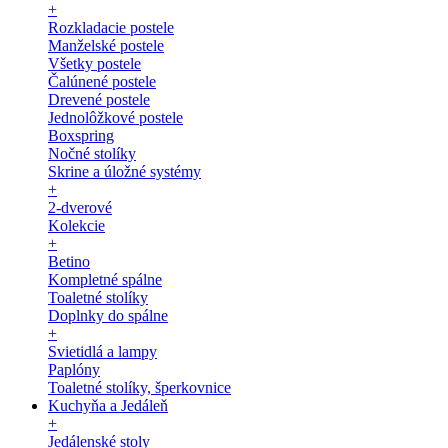
+
Rozkladacie postele
Manželské postele
Všetky postele
Čalúnené postele
Drevené postele
Jednolôžkové postele
Boxspring
Nočné stolíky
Skrine a úložné systémy
+
2-dverové
Kolekcie
+
Betino
Kompletné spálne
Toaletné stolíky
Doplnky do spálne
+
Svietidlá a lampy
Paplóny
Toaletné stolíky, šperkovnice
Kuchyňa a Jedáleň
+
Jedálenské stoly