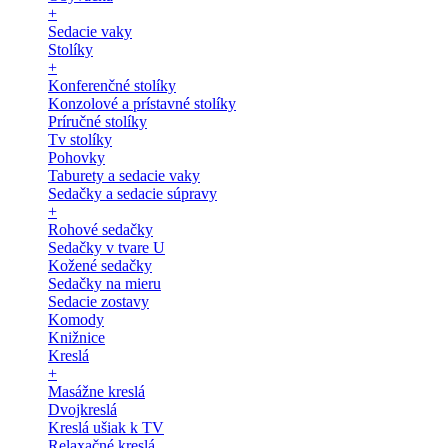
+
Sedacie vaky
Stolíky
+
Konferenčné stolíky
Konzolové a prístavné stolíky
Príručné stolíky
Tv stolíky
Pohovky
Taburety a sedacie vaky
Sedačky a sedacie súpravy
+
Rohové sedačky
Sedačky v tvare U
Kožené sedačky
Sedačky na mieru
Sedacie zostavy
Komody
Knižnice
Kreslá
+
Masážne kreslá
Dvojkreslá
Kreslá ušiak k TV
Relaxačné kreslá