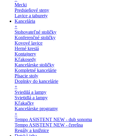
Mecki
Predsieňové steny
Lavice a taburety
Kancelária
+
Stohovateľné stoličky
Konferenčné stoličky
Kovové lavice
Herné kreslá
Kontajnery
Kľakosedy
Kancelárske stoličky
Kompletné kancelárie
Písacie stoly
Doplnky do kancelárie
+
Sviedilá a lampy
Svietidlá a lampy
Kľakačky
Kancelárske programy
+
Tempo ASISTENT NEW - dub sonoma
Tempo ASISTENT NEW - čerešna
Regály a knižnice
Detská izba