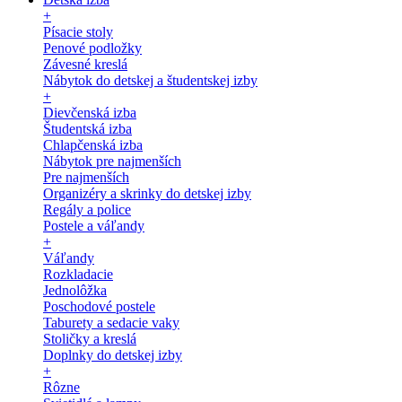
+
Písacie stoly
Penové podložky
Závesné kreslá
Nábytok do detskej a študentskej izby
+
Dievčenská izba
Študentská izba
Chlapčenská izba
Nábytok pre najmenších
Pre najmenších
Organizéry a skrinky do detskej izby
Regály a police
Postele a váľandy
+
Váľandy
Rozkladacie
Jednolôžka
Poschodové postele
Taburety a sedacie vaky
Stoličky a kreslá
Doplnky do detskej izby
+
Rôzne