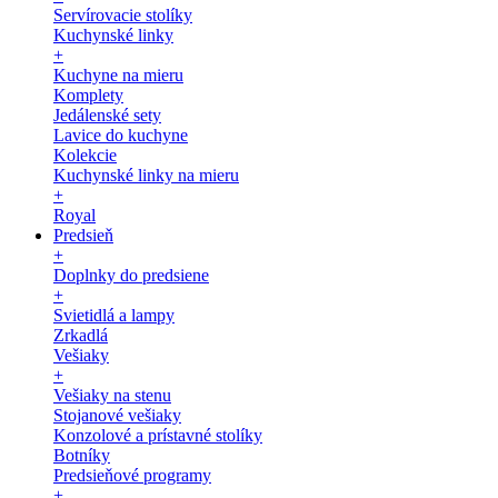
Servírovacie stolíky
Kuchynské linky
+
Kuchyne na mieru
Komplety
Jedálenské sety
Lavice do kuchyne
Kolekcie
Kuchynské linky na mieru
+
Royal
Predsieň
+
Doplnky do predsiene
+
Svietidlá a lampy
Zrkadlá
Vešiaky
+
Vešiaky na stenu
Stojanové vešiaky
Konzolové a prístavné stolíky
Botníky
Predsieňové programy
+