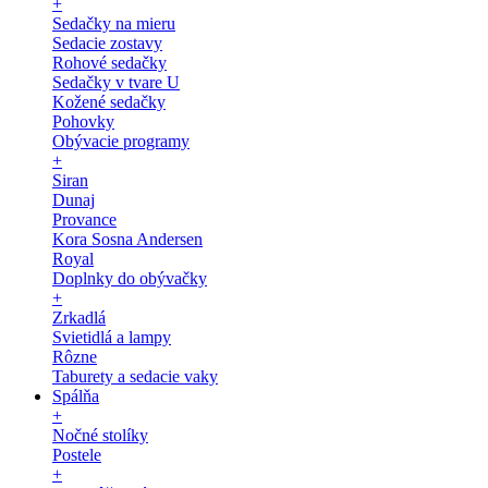
+
Sedačky na mieru
Sedacie zostavy
Rohové sedačky
Sedačky v tvare U
Kožené sedačky
Pohovky
Obývacie programy
+
Siran
Dunaj
Provance
Kora Sosna Andersen
Royal
Doplnky do obývačky
+
Zrkadlá
Svietidlá a lampy
Rôzne
Taburety a sedacie vaky
Spálňa
+
Nočné stolíky
Postele
+