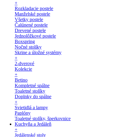
+
Rozkladacie postele
Manželské postele
Všetky postele
Čalúnené postele
Drevené postele
Jednolôžkové postele
Boxspring
Nočné stolíky
Skrine a úložné systémy
+
2-dverové
Kolekcie
+
Betino
Kompletné spálne
Toaletné stolíky
Doplnky do spálne
+
Svietidlá a lampy
Paplóny
Toaletné stolíky, šperkovnice
Kuchyňa a Jedáleň
+
Jedálenské stoly