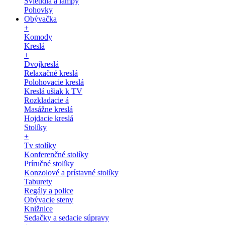
Svietidlá a lampy
Pohovky
Obývačka
+
Komody
Kreslá
+
Dvojkreslá
Relaxačné kreslá
Polohovacie kreslá
Kreslá ušiak k TV
Rozkladacie á
Masážne kreslá
Hojdacie kreslá
Stolíky
+
Tv stolíky
Konferenčné stolíky
Príručné stolíky
Konzolové a prístavné stolíky
Taburety
Regály a police
Obývacie steny
Knižnice
Sedačky a sedacie súpravy