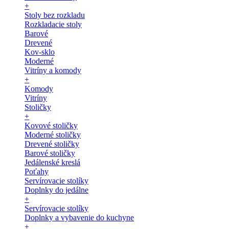
+
Stoly bez rozkladu
Rozkladacie stoly
Barové
Drevené
Kov-sklo
Moderné
Vitríny a komody
+
Komody
Vitríny
Stoličky
+
Kovové stoličky
Moderné stoličky
Drevené stoličky
Barové stoličky
Jedálenské kreslá
Poťahy
Servírovacie stolíky
Doplnky do jedálne
+
Servírovacie stolíky
Doplnky a vybavenie do kuchyne
+