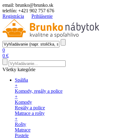
email:
brunko@brunko.sk
telefón:
+421 902 757 676
Registrácia
Prihlásenie
0
0 €
Všetky kategórie
Spálňa
+
Komody, regály a police
+
Komody
Regály a police
Matrace a rošty
+
Rošty
Matrace
Postele