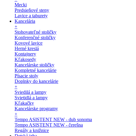
Mecki
Predsieňové steny
Lavice a taburety
Kancelária
+
Stohovateľné stoličky
Konferenčné stoličky
Kovové lavice
Herné kreslá
Kontajnery
Kľakosedy
Kancelárske stoličky
Kompletné kancelárie
Písacie stoly
Doplnky do kancelárie
+
Sviedilá a lampy
Svietidlá a lampy
Kľakačky
Kancelárske programy
+
Tempo ASISTENT NEW - dub sonoma
Tempo ASISTENT NEW - čerešna
Regály a knižnice
Detská izba