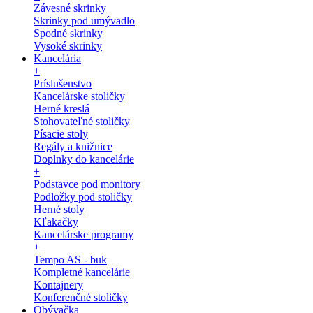
Závesné skrinky
Skrinky pod umývadlo
Spodné skrinky
Vysoké skrinky
Kancelária
+
Príslušenstvo
Kancelárske stoličky
Herné kreslá
Stohovateľné stoličky
Písacie stoly
Regály a knižnice
Doplnky do kancelárie
+
Podstavce pod monitory
Podložky pod stoličky
Herné stoly
Kľakačky
Kancelárske programy
+
Tempo AS - buk
Kompletné kancelárie
Kontajnery
Konferenčné stoličky
Obývačka