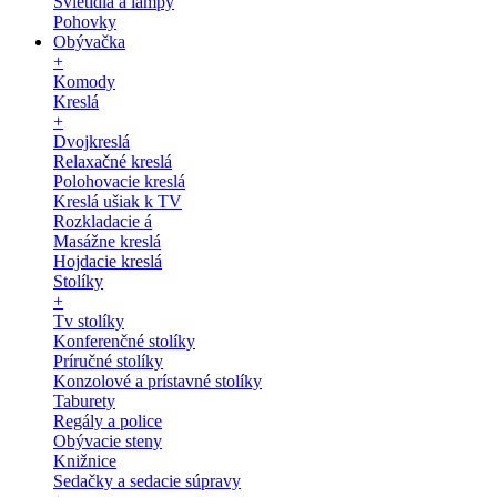
Svietidlá a lampy
Pohovky
Obývačka
+
Komody
Kreslá
+
Dvojkreslá
Relaxačné kreslá
Polohovacie kreslá
Kreslá ušiak k TV
Rozkladacie á
Masážne kreslá
Hojdacie kreslá
Stolíky
+
Tv stolíky
Konferenčné stolíky
Príručné stolíky
Konzolové a prístavné stolíky
Taburety
Regály a police
Obývacie steny
Knižnice
Sedačky a sedacie súpravy