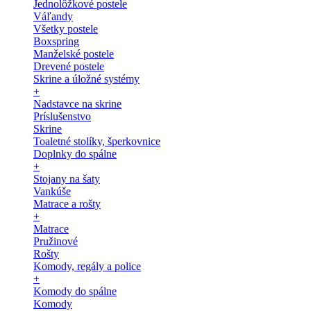
Jednolôžkové postele
Váľandy
Všetky postele
Boxspring
Manželské postele
Drevené postele
Skrine a úložné systémy
+
Nadstavce na skrine
Príslušenstvo
Skrine
Toaletné stolíky, šperkovnice
Doplnky do spálne
+
Stojany na šaty
Vankúše
Matrace a rošty
+
Matrace
Pružinové
Rošty
Komody, regály a police
+
Komody do spálne
Komody