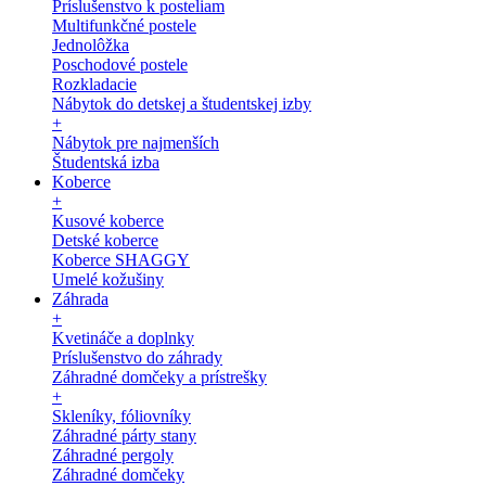
Príslušenstvo k posteliam
Multifunkčné postele
Jednolôžka
Poschodové postele
Rozkladacie
Nábytok do detskej a študentskej izby
+
Nábytok pre najmenších
Študentská izba
Koberce
+
Kusové koberce
Detské koberce
Koberce SHAGGY
Umelé kožušiny
Záhrada
+
Kvetináče a doplnky
Príslušenstvo do záhrady
Záhradné domčeky a prístrešky
+
Skleníky, fóliovníky
Záhradné párty stany
Záhradné pergoly
Záhradné domčeky