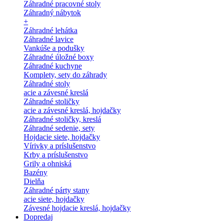
Záhradné pracovné stoly
Záhradný nábytok
+
Záhradné lehátka
Záhradné lavice
Vankúše a podušky
Záhradné úložné boxy
Záhradné kuchyne
Komplety, sety do záhrady
Záhradné stoly
acie a závesné kreslá
Záhradné stoličky
acie a závesné kreslá, hojdačky
Záhradné stoličky, kreslá
Záhradné sedenie, sety
Hojdacie siete, hojdačky
Vírivky a príslušenstvo
Krby a príslušenstvo
Grily a ohniská
Bazény
Dielňa
Záhradné párty stany
acie siete, hojdačky
Závesné hojdacie kreslá, hojdačky
Dopredaj