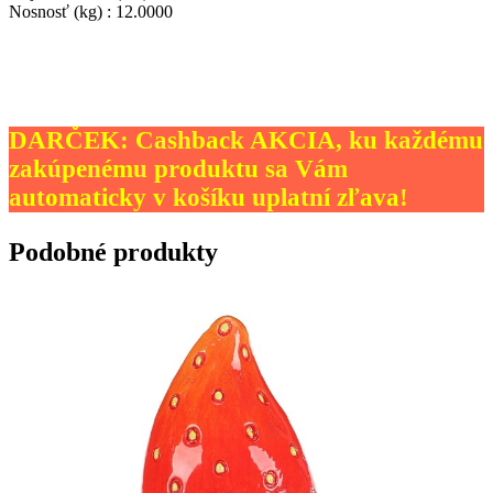
Nosnosť (kg) : 12.0000
DARČEK: Cashback AKCIA, ku každému
zakúpenému produktu sa Vám
automaticky v košíku uplatní zľava!
Podobné produkty