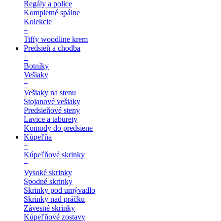
Regály a police
Kompletné spálne
Kolekcie
+
Tiffy woodline krem
Predsieň a chodba
+
Botníky
Vešiaky
+
Vešiaky na stenu
Stojanové vešiaky
Predsieňové steny
Lavice a taburety
Komody do predsiene
Kúpeľňa
+
Kúpeľňové skrinky
+
Vysoké skrinky
Spodné skrinky
Skrinky pod umývadlo
Skrinky nad práčku
Závesné skrinky
Kúpeľňové zostavy