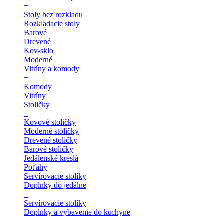
+
Stoly bez rozkladu
Rozkladacie stoly
Barové
Drevené
Kov-sklo
Moderné
Vitríny a komody
+
Komody
Vitríny
Stoličky
+
Kovové stoličky
Moderné stoličky
Drevené stoličky
Barové stoličky
Jedálenské kreslá
Poťahy
Servírovacie stolíky
Doplnky do jedálne
+
Servírovacie stolíky
Doplnky a vybavenie do kuchyne
+