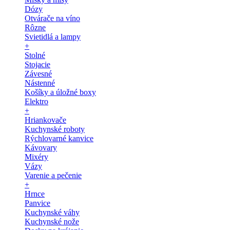
Dózy
Otvárače na víno
Rôzne
Svietidlá a lampy
+
Stolné
Stojacie
Závesné
Nástenné
Košíky a úložné boxy
Elektro
+
Hriankovače
Kuchynské roboty
Rýchlovarné kanvice
Kávovary
Mixéry
Vázy
Varenie a pečenie
+
Hrnce
Panvice
Kuchynské váhy
Kuchynské nože