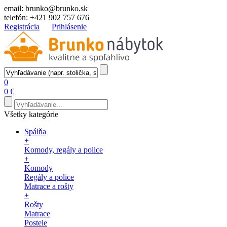
email:
brunko@brunko.sk
telefón:
+421 902 757 676
Registrácia
Prihlásenie
0
0 €
Všetky kategórie
Spálňa
+
Komody, regály a police
+
Komody
Regály a police
Matrace a rošty
+
Rošty
Matrace
Postele