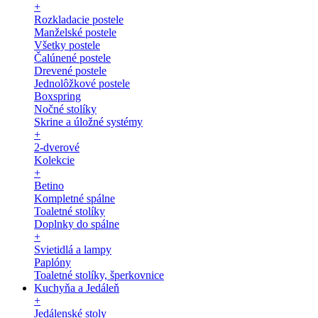
+
Rozkladacie postele
Manželské postele
Všetky postele
Čalúnené postele
Drevené postele
Jednolôžkové postele
Boxspring
Nočné stolíky
Skrine a úložné systémy
+
2-dverové
Kolekcie
+
Betino
Kompletné spálne
Toaletné stolíky
Doplnky do spálne
+
Svietidlá a lampy
Paplóny
Toaletné stolíky, šperkovnice
Kuchyňa a Jedáleň
+
Jedálenské stoly