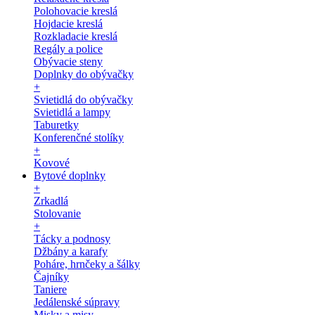
Polohovacie kreslá
Hojdacie kreslá
Rozkladacie kreslá
Regály a police
Obývacie steny
Doplnky do obývačky
+
Svietidlá do obývačky
Svietidlá a lampy
Taburetky
Konferenčné stolíky
+
Kovové
Bytové doplnky
+
Zrkadlá
Stolovanie
+
Tácky a podnosy
Džbány a karafy
Poháre, hrnčeky a šálky
Čajníky
Taniere
Jedálenské súpravy
Misky a misy