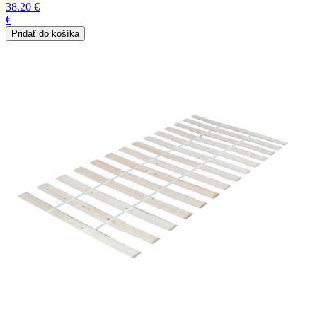
38.20 €
€