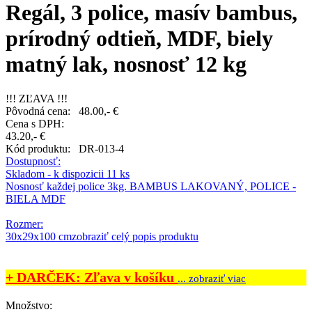
Regál, 3 police, masív bambus,
prírodný odtieň, MDF, biely
matný lak, nosnosť 12 kg
!!! ZĽAVA !!!
Pôvodná cena:
48.00,- €
Cena s DPH:
43.20,- €
Kód produktu:
DR-013-4
Dostupnosť:
Skladom - k dispozicii 11 ks
Nosnosť každej police 3kg. BAMBUS LAKOVANÝ, POLICE -
BIELA MDF
Rozmer:
30x29x100 cm
zobraziť celý popis produktu
+ DARČEK: Zľava v košíku
... zobraziť viac
Množstvo: