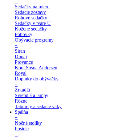
+
Sedačky na mieru
Sedacie zostavy
Rohové sedačky
Sedačky v tvare U
Kožené sedačky
Pohovky
Obývacie programy
+
Siran
Dunaj
Provance
Kora Sosna Andersen
Royal
Doplnky do obývačky
+
Zrkadlá
Svietidlá a lampy
Rôzne
Taburety a sedacie vaky
Spálňa
+
Nočné stolíky
Postele
+