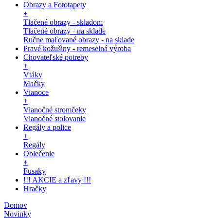
Obrazy a Fototapety
+
Tlačené obrazy - skladom
Tlačené obrazy - na sklade
Ručne maľované obrazy - na sklade
Pravé kožušiny - remeselná výroba
Chovateľské potreby
+
Vtáky
Mačky
Vianoce
+
Vianočné stromčeky
Vianočné stolovanie
Regály a police
+
Regály
Oblečenie
+
Fusaky
!!! AKCIE a zľavy !!!
Hračky
Domov
Novinky