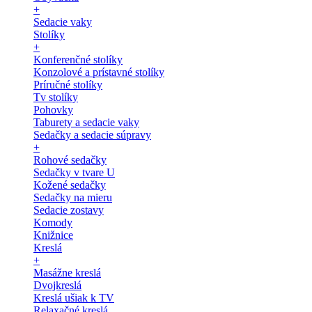
+
Sedacie vaky
Stolíky
+
Konferenčné stolíky
Konzolové a prístavné stolíky
Príručné stolíky
Tv stolíky
Pohovky
Taburety a sedacie vaky
Sedačky a sedacie súpravy
+
Rohové sedačky
Sedačky v tvare U
Kožené sedačky
Sedačky na mieru
Sedacie zostavy
Komody
Knižnice
Kreslá
+
Masážne kreslá
Dvojkreslá
Kreslá ušiak k TV
Relaxačné kreslá