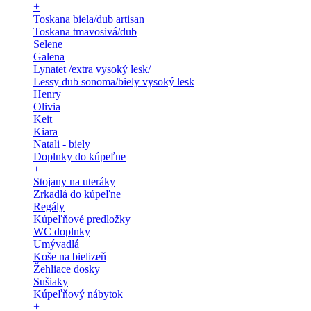
+
Toskana biela/dub artisan
Toskana tmavosivá/dub
Selene
Galena
Lynatet /extra vysoký lesk/
Lessy dub sonoma/biely vysoký lesk
Henry
Olivia
Keit
Kiara
Natali - biely
Doplnky do kúpeľne
+
Stojany na uteráky
Zrkadlá do kúpeľne
Regály
Kúpeľňové predložky
WC doplnky
Umývadlá
Koše na bielizeň
Žehliace dosky
Sušiaky
Kúpeľňový nábytok
+