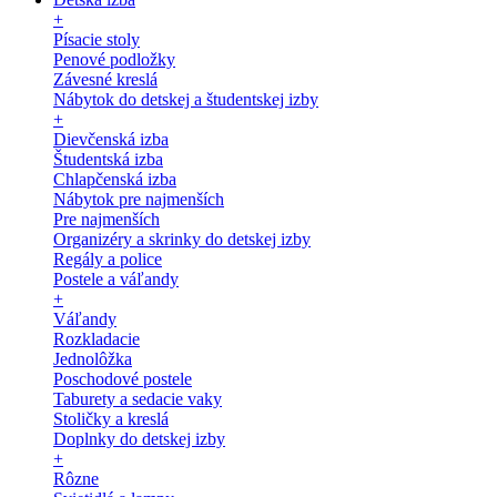
+
Písacie stoly
Penové podložky
Závesné kreslá
Nábytok do detskej a študentskej izby
+
Dievčenská izba
Študentská izba
Chlapčenská izba
Nábytok pre najmenších
Pre najmenších
Organizéry a skrinky do detskej izby
Regály a police
Postele a váľandy
+
Váľandy
Rozkladacie
Jednolôžka
Poschodové postele
Taburety a sedacie vaky
Stoličky a kreslá
Doplnky do detskej izby
+
Rôzne