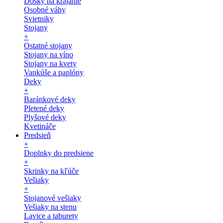
Dosky na krájanie
Osobné váhy
Svietniky
Stojany
+
Ostatné stojany
Stojany na víno
Stojany na kvety
Vankúše a paplóny
Deky
+
Baránkové deky
Pletené deky
Plyšové deky
Kvetináče
Predsieň
+
Doplnky do predsiene
+
Skrinky na kľúče
Vešiaky
+
Stojanové vešiaky
Vešiaky na stenu
Lavice a taburety