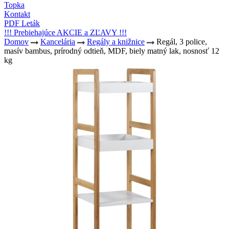
Topka
Kontakt
PDF Leták
!!! Prebiehajúce AKCIE a ZĽAVY !!!
Domov
Kancelária
Regály a knižnice
Regál, 3 police,
masív bambus, prírodný odtieň, MDF, biely matný lak, nosnosť 12
kg