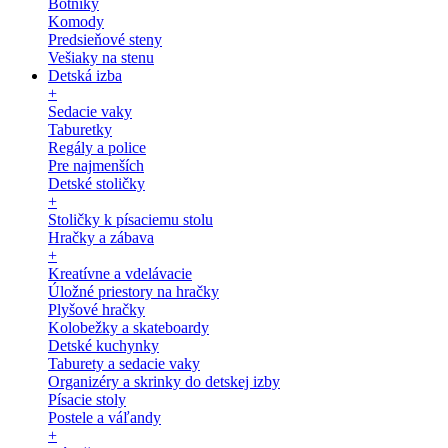
Botníky
Komody
Predsieňové steny
Vešiaky na stenu
Detská izba
+
Sedacie vaky
Taburetky
Regály a police
Pre najmenších
Detské stoličky
+
Stoličky k písaciemu stolu
Hračky a zábava
+
Kreatívne a vdelávacie
Úložné priestory na hračky
Plyšové hračky
Kolobežky a skateboardy
Detské kuchynky
Taburety a sedacie vaky
Organizéry a skrinky do detskej izby
Písacie stoly
Postele a váľandy
+