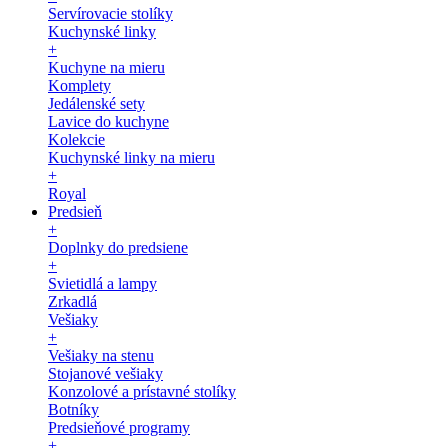
Servírovacie stolíky
Kuchynské linky
+
Kuchyne na mieru
Komplety
Jedálenské sety
Lavice do kuchyne
Kolekcie
Kuchynské linky na mieru
+
Royal
Predsieň
+
Doplnky do predsiene
+
Svietidlá a lampy
Zrkadlá
Vešiaky
+
Vešiaky na stenu
Stojanové vešiaky
Konzolové a prístavné stolíky
Botníky
Predsieňové programy
+