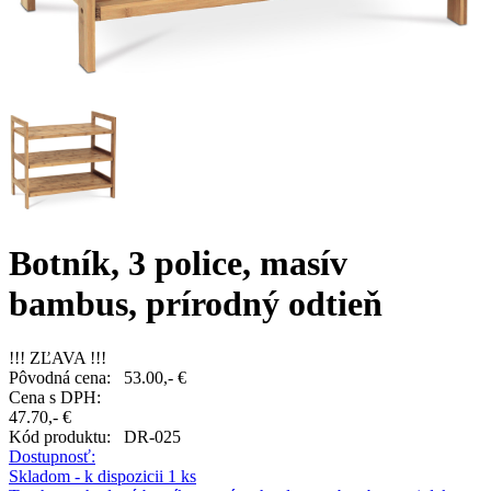
Botník, 3 police, masív
bambus, prírodný odtieň
!!! ZĽAVA !!!
Pôvodná cena:
53.00,- €
Cena s DPH:
47.70,- €
Kód produktu:
DR-025
Dostupnosť:
Skladom - k dispozicii 1 ks