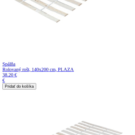
Spálňa
Rolovaný rošt, 140x200 cm, PLAZA
38.20 €
€