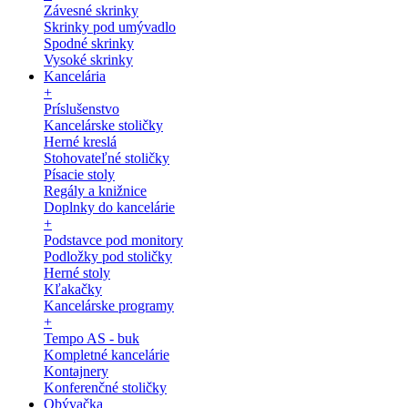
Závesné skrinky
Skrinky pod umývadlo
Spodné skrinky
Vysoké skrinky
Kancelária
+
Príslušenstvo
Kancelárske stoličky
Herné kreslá
Stohovateľné stoličky
Písacie stoly
Regály a knižnice
Doplnky do kancelárie
+
Podstavce pod monitory
Podložky pod stoličky
Herné stoly
Kľakačky
Kancelárske programy
+
Tempo AS - buk
Kompletné kancelárie
Kontajnery
Konferenčné stoličky
Obývačka