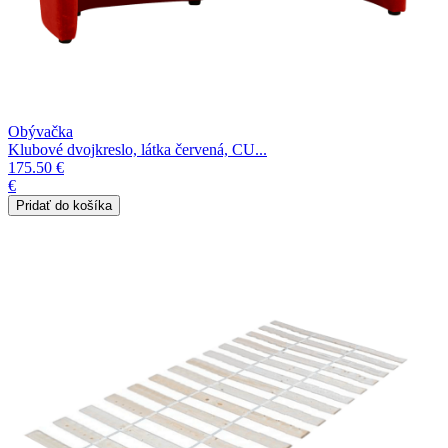
Obývačka
Klubové dvojkreslo, látka červená, CU...
175.50 €
€