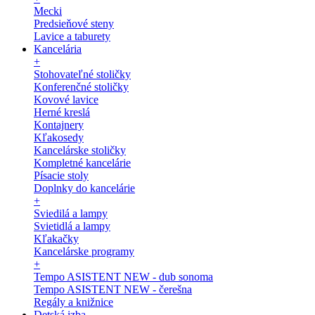
Mecki
Predsieňové steny
Lavice a taburety
Kancelária
+
Stohovateľné stoličky
Konferenčné stoličky
Kovové lavice
Herné kreslá
Kontajnery
Kľakosedy
Kancelárske stoličky
Kompletné kancelárie
Písacie stoly
Doplnky do kancelárie
+
Sviedilá a lampy
Svietidlá a lampy
Kľakačky
Kancelárske programy
+
Tempo ASISTENT NEW - dub sonoma
Tempo ASISTENT NEW - čerešna
Regály a knižnice
Detská izba