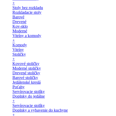
+
Stoly bez rozkladu
Rozkladacie stoly
Barové
Drevené
Kov-sklo
Moderné
Vitríny a komody
+
Komody
Vitríny
Stoličky
+
Kovové stoličky
Moderné stoličky
Drevené stoličky
Barové stoličky
Jedálenské kreslá
Poťahy
Servírovacie stolíky
Doplnky do jedálne
+
Servírovacie stolíky
Doplnky a vybavenie do kuchyne
+