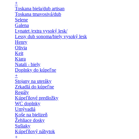
+
Toskana biela/dub artisan
Toskana tmavosivá/dub
Selene
Galena
Lynatet /extra vysoký lesk/
Lessy dub sonoma/biely vysoký lesk
Henry
Olivia
Keit
Kiara
Natali - biely
Doplnky do kúpeľne
+
Stojany na uteráky
Zrkadlá do kúpeľne
Regály
Kúpeľňové predložky
WC doplnky
Umývadlá
Koše na bielizeň
Žehliace dosky
Sušiaky
Kúpeľňový nábytok
+