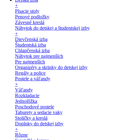
+
Písacie stoly
Penové podložky
Závesné kreslá
Nábytok do detskej a študentskej izby
+
Dievčenská izba
Študentská izba
Chlapčenská izba
Nábytok pre najmenších
Pre najmenších
Organizéry a skrinky do detskej izby
Regály a police
Postele a váľandy
+
Váľandy
Rozkladacie
Jednolôžka
Poschodové postele
Taburety a sedacie vaky
Stoličky a kreslá
Doplnky do detskej izby
+
Rôzne