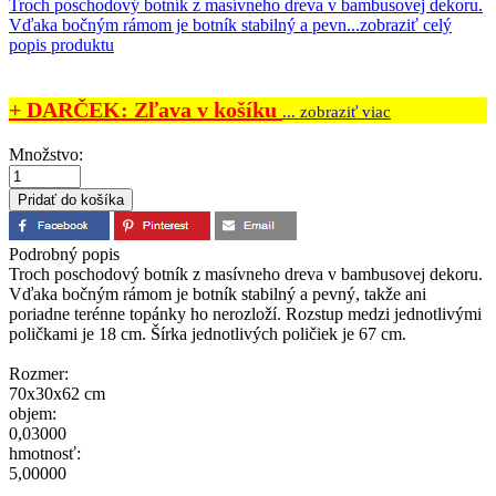
Troch poschodový botník z masívneho dreva v bambusovej dekoru.
Vďaka bočným rámom je botník stabilný a pevn...
zobraziť celý
popis produktu
+ DARČEK: Zľava v košíku
... zobraziť viac
Množstvo:
Podrobný popis
Troch poschodový botník z masívneho dreva v bambusovej dekoru.
Vďaka bočným rámom je botník stabilný a pevný, takže ani
poriadne terénne topánky ho nerozloží. Rozstup medzi jednotlivými
poličkami je 18 cm. Šírka jednotlivých poličiek je 67 cm.
Rozmer:
70x30x62 cm
objem:
0,03000
hmotnosť:
5,00000