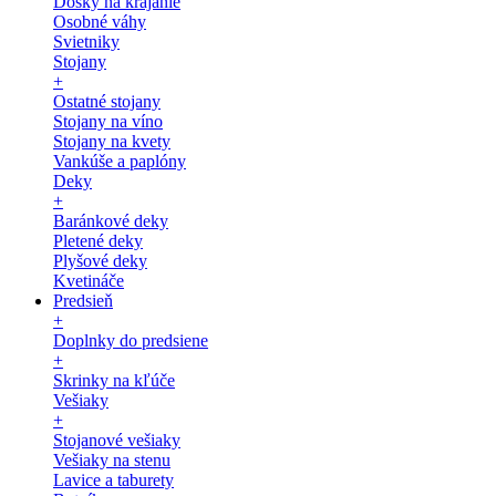
Dosky na krájanie
Osobné váhy
Svietniky
Stojany
+
Ostatné stojany
Stojany na víno
Stojany na kvety
Vankúše a paplóny
Deky
+
Baránkové deky
Pletené deky
Plyšové deky
Kvetináče
Predsieň
+
Doplnky do predsiene
+
Skrinky na kľúče
Vešiaky
+
Stojanové vešiaky
Vešiaky na stenu
Lavice a taburety