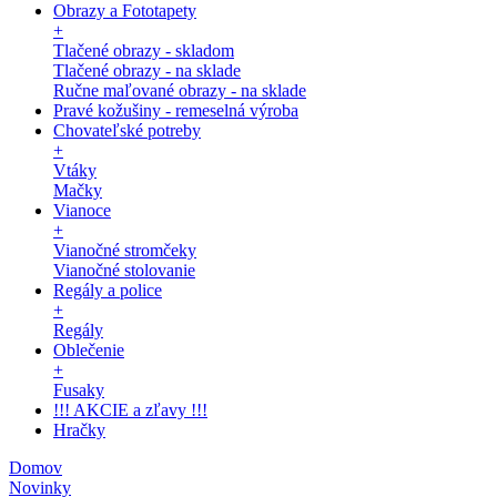
Obrazy a Fototapety
+
Tlačené obrazy - skladom
Tlačené obrazy - na sklade
Ručne maľované obrazy - na sklade
Pravé kožušiny - remeselná výroba
Chovateľské potreby
+
Vtáky
Mačky
Vianoce
+
Vianočné stromčeky
Vianočné stolovanie
Regály a police
+
Regály
Oblečenie
+
Fusaky
!!! AKCIE a zľavy !!!
Hračky
Domov
Novinky