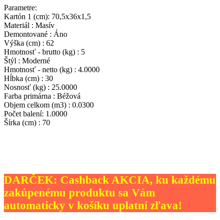
Parametre:
Kartón 1 (cm): 70,5x36x1,5
Materiál : Masív
Demontované : Áno
Výška (cm) : 62
Hmotnosť - brutto (kg) : 5
Štýl : Moderné
Hmotnosť - netto (kg) : 4.0000
Hĺbka (cm) : 30
Nosnosť (kg) : 25.0000
Farba primárna : Béžová
Objem celkom (m3) : 0.0300
Počet balení: 1.0000
Šírka (cm) : 70
DARČEK: Cashback AKCIA, ku každému
zakúpenému produktu sa Vám
automaticky v košíku uplatní zľava!