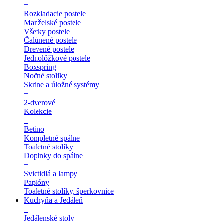
+
Rozkladacie postele
Manželské postele
Všetky postele
Čalúnené postele
Drevené postele
Jednolôžkové postele
Boxspring
Nočné stolíky
Skrine a úložné systémy
+
2-dverové
Kolekcie
+
Betino
Kompletné spálne
Toaletné stolíky
Doplnky do spálne
+
Svietidlá a lampy
Paplóny
Toaletné stolíky, šperkovnice
Kuchyňa a Jedáleň
+
Jedálenské stoly