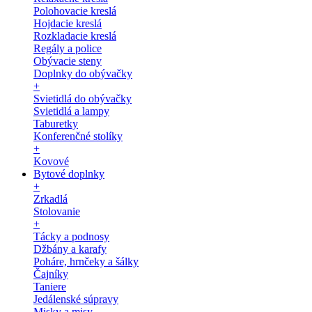
Polohovacie kreslá
Hojdacie kreslá
Rozkladacie kreslá
Regály a police
Obývacie steny
Doplnky do obývačky
+
Svietidlá do obývačky
Svietidlá a lampy
Taburetky
Konferenčné stolíky
+
Kovové
Bytové doplnky
+
Zrkadlá
Stolovanie
+
Tácky a podnosy
Džbány a karafy
Poháre, hrnčeky a šálky
Čajníky
Taniere
Jedálenské súpravy
Misky a misy