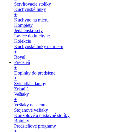
Servírovacie stolíky
Kuchynské linky
+
Kuchyne na mieru
Komplety
Jedálenské sety
Lavice do kuchyne
Kolekcie
Kuchynské linky na mieru
+
Royal
Predsieň
+
Doplnky do predsiene
+
Svietidlá a lampy
Zrkadlá
Vešiaky
+
Vešiaky na stenu
Stojanové vešiaky
Konzolové a prístavné stolíky
Botníky
Predsieňové programy
+