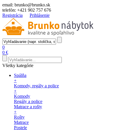
email:
brunko@brunko.sk
telefón:
+421 902 757 676
Registrácia
Prihlásenie
0
0 €
Všetky kategórie
Spálňa
+
Komody, regály a police
+
Komody
Regály a police
Matrace a rošty
+
Rošty
Matrace
Postele