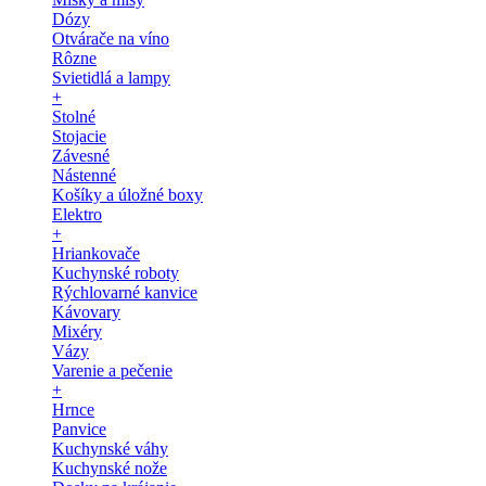
Dózy
Otvárače na víno
Rôzne
Svietidlá a lampy
+
Stolné
Stojacie
Závesné
Nástenné
Košíky a úložné boxy
Elektro
+
Hriankovače
Kuchynské roboty
Rýchlovarné kanvice
Kávovary
Mixéry
Vázy
Varenie a pečenie
+
Hrnce
Panvice
Kuchynské váhy
Kuchynské nože