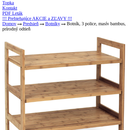
Topka
Kontakt
PDF Leták
!!! Prebiehajúce AKCIE a ZĽAVY !!!
Domov
Predsieň
Botníky
Botník, 3 police, masív bambus,
prírodný odtieň