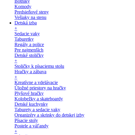
Botníky
Komody
Predsieňové steny
Vešiaky na stenu
Detská izba
+
Sedacie vaky
Taburetky
Regály a police
Pre najmenších
Detské stoličky
+
Stoličky k písaciemu stolu
Hračky a zábava
+
Kreatívne a vdelávacie
Úložné priestory na hračky
Plyšové hračky
Kolobežky a skateboardy
Detské kuchynky
Taburety a sedacie vaky
Organizéry a skrinky do detskej izby
Písacie stoly
Postele a váľandy
+