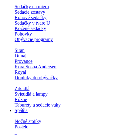
+
Sedačky na mieru
Sedacie zostavy
Rohové sedačky
Sedačky v tvare U
Kožené sedačky
Pohovky
Obývacie programy
+
Siran
Dunaj
Provance
Kora Sosna Andersen
Royal
Doplnky do obývačky
+
Zrkadlá
Svietidlá a lampy
Rôzne
Taburety a sedacie vaky
Spálňa
+
Nočné stolíky
Postele
+