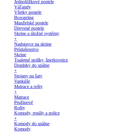
Jednolôžkové postele
Váľandy
Všetky postele
Boxspring
Manželské postele
Drevené postele
Skrine a úložné systémy
+
Nadstavce na skrine
Príslušenstvo
Skrine
Toaletné stolíky, šperkovnice
Doplnky do spálne
+
Stojany na šaty
Vankúše
Matrace a rošty
+
Matrace
Pružinové
Rošty
Komody, regály a police
+
Komody do spálne
Komody