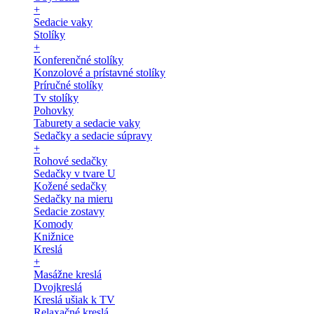
+
Sedacie vaky
Stolíky
+
Konferenčné stolíky
Konzolové a prístavné stolíky
Príručné stolíky
Tv stolíky
Pohovky
Taburety a sedacie vaky
Sedačky a sedacie súpravy
+
Rohové sedačky
Sedačky v tvare U
Kožené sedačky
Sedačky na mieru
Sedacie zostavy
Komody
Knižnice
Kreslá
+
Masážne kreslá
Dvojkreslá
Kreslá ušiak k TV
Relaxačné kreslá