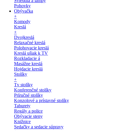
Svietidlá a lampy
Pohovky
Obývačka
+
Komody
Kreslá
+
Dvojkreslá
Relaxačné kreslá
Polohovacie kreslá
Kreslá ušiak k TV
Rozkladacie á
Masážne kreslá
Hojdacie kreslá
Stolíky
+
Tv stolíky
Konferenčné stolíky
Príručné stolíky
Konzolové a prístavné stolíky
Taburety
Regály a police
Obývacie steny
Knižnice
Sedačky a sedacie súpravy