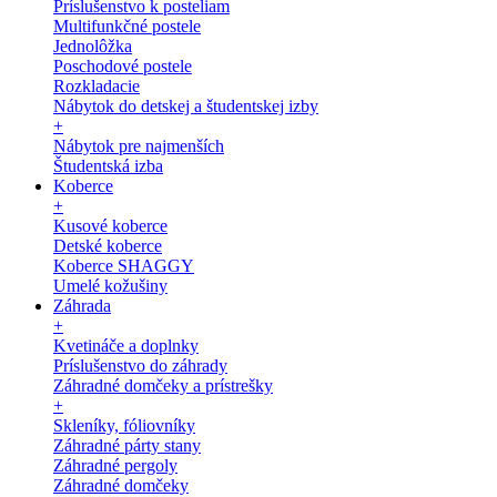
Príslušenstvo k posteliam
Multifunkčné postele
Jednolôžka
Poschodové postele
Rozkladacie
Nábytok do detskej a študentskej izby
+
Nábytok pre najmenších
Študentská izba
Koberce
+
Kusové koberce
Detské koberce
Koberce SHAGGY
Umelé kožušiny
Záhrada
+
Kvetináče a doplnky
Príslušenstvo do záhrady
Záhradné domčeky a prístrešky
+
Skleníky, fóliovníky
Záhradné párty stany
Záhradné pergoly
Záhradné domčeky