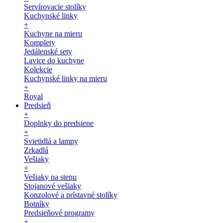
Servírovacie stolíky
Kuchynské linky
+
Kuchyne na mieru
Komplety
Jedálenské sety
Lavice do kuchyne
Kolekcie
Kuchynské linky na mieru
+
Royal
Predsieň
+
Doplnky do predsiene
+
Svietidlá a lampy
Zrkadlá
Vešiaky
+
Vešiaky na stenu
Stojanové vešiaky
Konzolové a prístavné stolíky
Botníky
Predsieňové programy
+