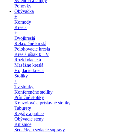
Svietidlá a lampy
Pohovky
Obývačka
+
Komody
Kreslá
+
Dvojkreslá
Relaxačné kreslá
Polohovacie kreslá
Kreslá ušiak k TV
Rozkladacie á
Masážne kreslá
Hojdacie kreslá
Stolíky
+
Tv stolíky
Konferenčné stolíky
Príručné stolíky
Konzolové a prístavné stolíky
Taburety
Regály a police
Obývacie steny
Knižnice
Sedačky a sedacie súpravy