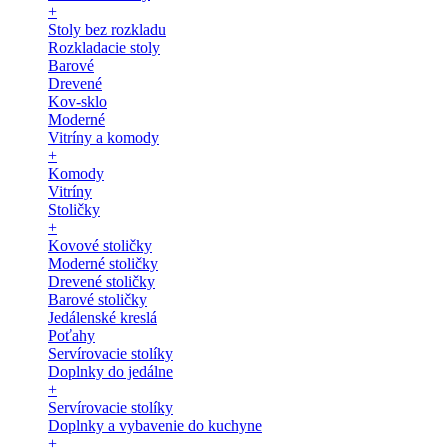
+
Stoly bez rozkladu
Rozkladacie stoly
Barové
Drevené
Kov-sklo
Moderné
Vitríny a komody
+
Komody
Vitríny
Stoličky
+
Kovové stoličky
Moderné stoličky
Drevené stoličky
Barové stoličky
Jedálenské kreslá
Poťahy
Servírovacie stolíky
Doplnky do jedálne
+
Servírovacie stolíky
Doplnky a vybavenie do kuchyne
+