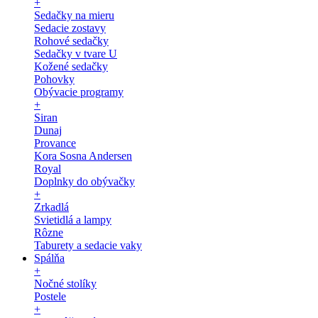
+
Sedačky na mieru
Sedacie zostavy
Rohové sedačky
Sedačky v tvare U
Kožené sedačky
Pohovky
Obývacie programy
+
Siran
Dunaj
Provance
Kora Sosna Andersen
Royal
Doplnky do obývačky
+
Zrkadlá
Svietidlá a lampy
Rôzne
Taburety a sedacie vaky
Spálňa
+
Nočné stolíky
Postele
+