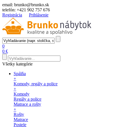
email:
brunko@brunko.sk
telefón:
+421 902 757 676
Registrácia
Prihlásenie
0
0 €
Všetky kategórie
Spálňa
+
Komody, regály a police
+
Komody
Regály a police
Matrace a rošty
+
Rošty
Matrace
Postele