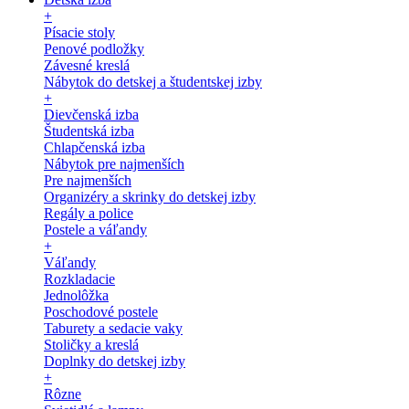
+
Písacie stoly
Penové podložky
Závesné kreslá
Nábytok do detskej a študentskej izby
+
Dievčenská izba
Študentská izba
Chlapčenská izba
Nábytok pre najmenších
Pre najmenších
Organizéry a skrinky do detskej izby
Regály a police
Postele a váľandy
+
Váľandy
Rozkladacie
Jednolôžka
Poschodové postele
Taburety a sedacie vaky
Stoličky a kreslá
Doplnky do detskej izby
+
Rôzne