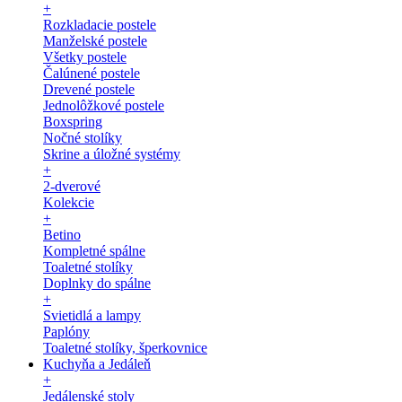
+
Rozkladacie postele
Manželské postele
Všetky postele
Čalúnené postele
Drevené postele
Jednolôžkové postele
Boxspring
Nočné stolíky
Skrine a úložné systémy
+
2-dverové
Kolekcie
+
Betino
Kompletné spálne
Toaletné stolíky
Doplnky do spálne
+
Svietidlá a lampy
Paplóny
Toaletné stolíky, šperkovnice
Kuchyňa a Jedáleň
+
Jedálenské stoly