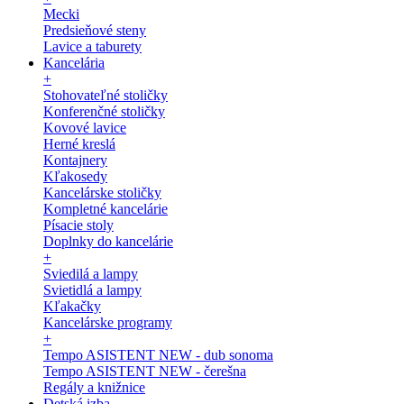
Mecki
Predsieňové steny
Lavice a taburety
Kancelária
+
Stohovateľné stoličky
Konferenčné stoličky
Kovové lavice
Herné kreslá
Kontajnery
Kľakosedy
Kancelárske stoličky
Kompletné kancelárie
Písacie stoly
Doplnky do kancelárie
+
Sviedilá a lampy
Svietidlá a lampy
Kľakačky
Kancelárske programy
+
Tempo ASISTENT NEW - dub sonoma
Tempo ASISTENT NEW - čerešna
Regály a knižnice
Detská izba