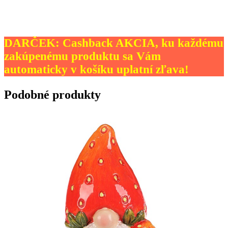
DARČEK: Cashback AKCIA, ku každému
zakúpenému produktu sa Vám
automaticky v košíku uplatní zľava!
Podobné produkty