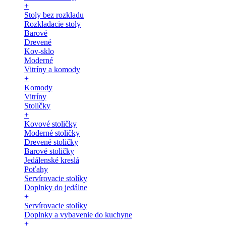
+
Stoly bez rozkladu
Rozkladacie stoly
Barové
Drevené
Kov-sklo
Moderné
Vitríny a komody
+
Komody
Vitríny
Stoličky
+
Kovové stoličky
Moderné stoličky
Drevené stoličky
Barové stoličky
Jedálenské kreslá
Poťahy
Servírovacie stolíky
Doplnky do jedálne
+
Servírovacie stolíky
Doplnky a vybavenie do kuchyne
+