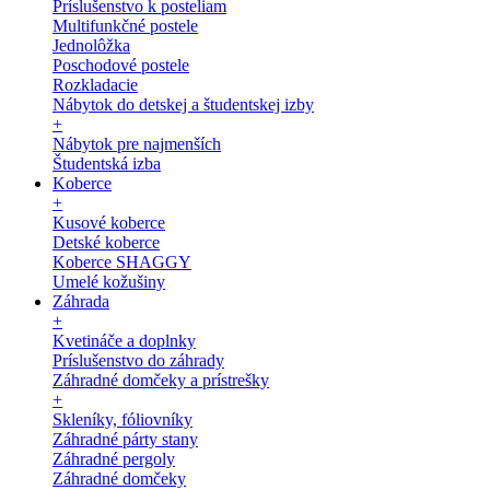
Príslušenstvo k posteliam
Multifunkčné postele
Jednolôžka
Poschodové postele
Rozkladacie
Nábytok do detskej a študentskej izby
+
Nábytok pre najmenších
Študentská izba
Koberce
+
Kusové koberce
Detské koberce
Koberce SHAGGY
Umelé kožušiny
Záhrada
+
Kvetináče a doplnky
Príslušenstvo do záhrady
Záhradné domčeky a prístrešky
+
Skleníky, fóliovníky
Záhradné párty stany
Záhradné pergoly
Záhradné domčeky