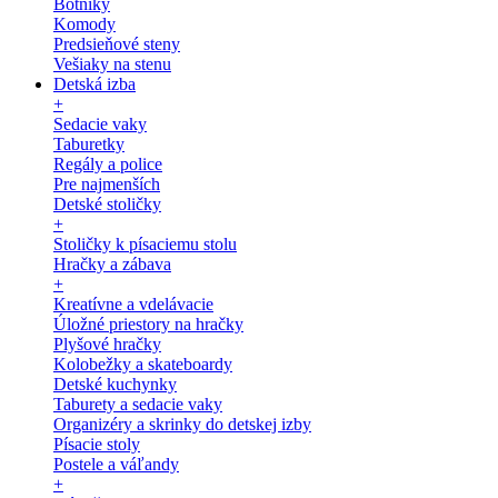
Botníky
Komody
Predsieňové steny
Vešiaky na stenu
Detská izba
+
Sedacie vaky
Taburetky
Regály a police
Pre najmenších
Detské stoličky
+
Stoličky k písaciemu stolu
Hračky a zábava
+
Kreatívne a vdelávacie
Úložné priestory na hračky
Plyšové hračky
Kolobežky a skateboardy
Detské kuchynky
Taburety a sedacie vaky
Organizéry a skrinky do detskej izby
Písacie stoly
Postele a váľandy
+