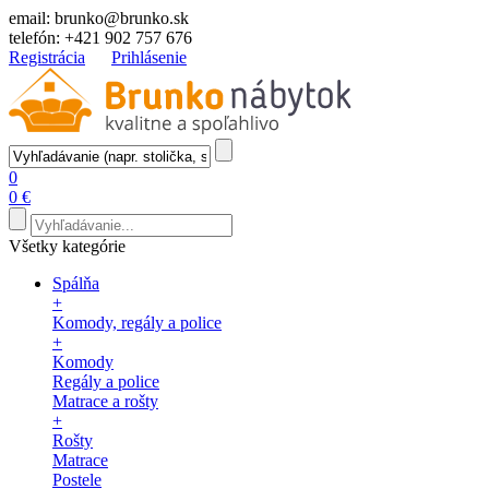
email:
brunko@brunko.sk
telefón:
+421 902 757 676
Registrácia
Prihlásenie
0
0 €
Všetky kategórie
Spálňa
+
Komody, regály a police
+
Komody
Regály a police
Matrace a rošty
+
Rošty
Matrace
Postele