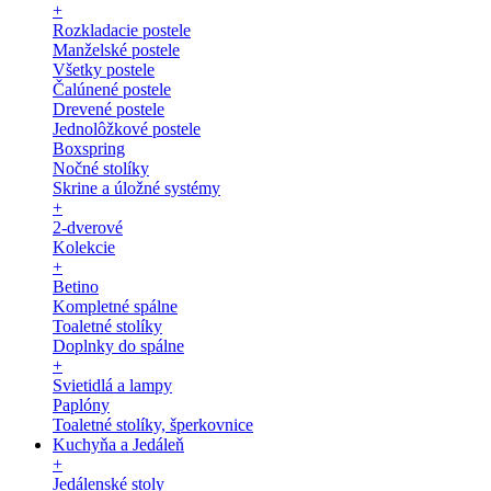
+
Rozkladacie postele
Manželské postele
Všetky postele
Čalúnené postele
Drevené postele
Jednolôžkové postele
Boxspring
Nočné stolíky
Skrine a úložné systémy
+
2-dverové
Kolekcie
+
Betino
Kompletné spálne
Toaletné stolíky
Doplnky do spálne
+
Svietidlá a lampy
Paplóny
Toaletné stolíky, šperkovnice
Kuchyňa a Jedáleň
+
Jedálenské stoly