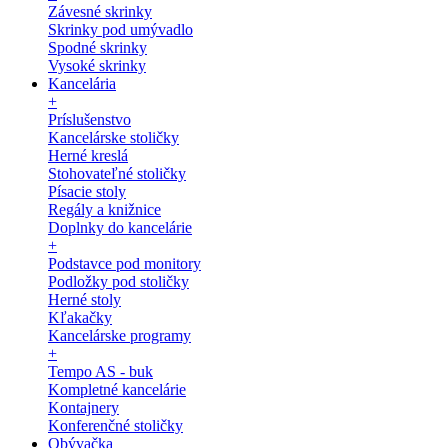
Závesné skrinky
Skrinky pod umývadlo
Spodné skrinky
Vysoké skrinky
Kancelária
+
Príslušenstvo
Kancelárske stoličky
Herné kreslá
Stohovateľné stoličky
Písacie stoly
Regály a knižnice
Doplnky do kancelárie
+
Podstavce pod monitory
Podložky pod stoličky
Herné stoly
Kľakačky
Kancelárske programy
+
Tempo AS - buk
Kompletné kancelárie
Kontajnery
Konferenčné stoličky
Obývačka