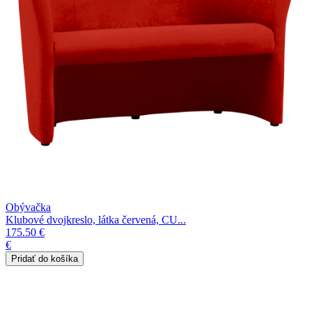
Obývačka
Klubové dvojkreslo, látka červená, CU...
175.50 €
€