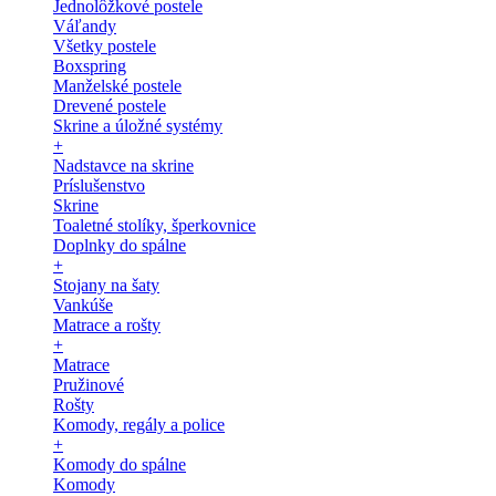
Jednolôžkové postele
Váľandy
Všetky postele
Boxspring
Manželské postele
Drevené postele
Skrine a úložné systémy
+
Nadstavce na skrine
Príslušenstvo
Skrine
Toaletné stolíky, šperkovnice
Doplnky do spálne
+
Stojany na šaty
Vankúše
Matrace a rošty
+
Matrace
Pružinové
Rošty
Komody, regály a police
+
Komody do spálne
Komody