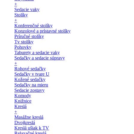
+
Sedacie vaky
Stolíky
+
Konferenčné stolíky
Konzolové a prístavné stolíky
Príručné stolíky
Tv stolíky
Pohovky
Taburety a sedacie vaky
Sedačky a sedacie súpravy
+
Rohové sedačky
Sedačky v tvare U
Kožené sedačky
Sedačky na mieru
Sedacie zostavy
Komody
Knižnice
Kreslá
+
Masážne kreslá
Dvojkreslá
Kreslá ušiak k TV
Relaxačné kreslá