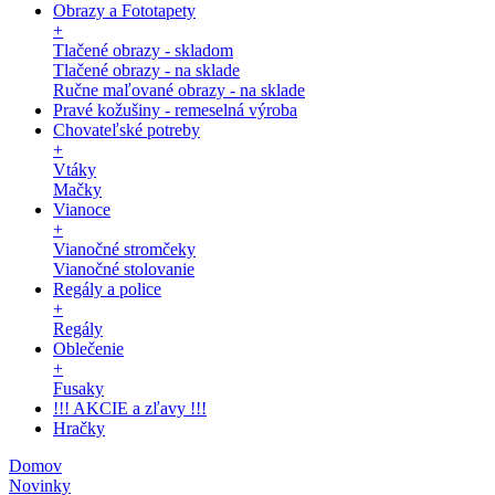
Obrazy a Fototapety
+
Tlačené obrazy - skladom
Tlačené obrazy - na sklade
Ručne maľované obrazy - na sklade
Pravé kožušiny - remeselná výroba
Chovateľské potreby
+
Vtáky
Mačky
Vianoce
+
Vianočné stromčeky
Vianočné stolovanie
Regály a police
+
Regály
Oblečenie
+
Fusaky
!!! AKCIE a zľavy !!!
Hračky
Domov
Novinky