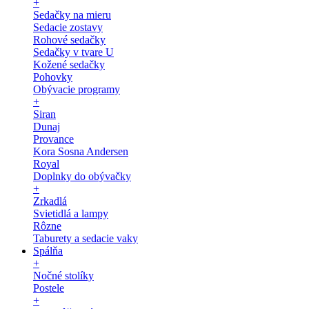
+
Sedačky na mieru
Sedacie zostavy
Rohové sedačky
Sedačky v tvare U
Kožené sedačky
Pohovky
Obývacie programy
+
Siran
Dunaj
Provance
Kora Sosna Andersen
Royal
Doplnky do obývačky
+
Zrkadlá
Svietidlá a lampy
Rôzne
Taburety a sedacie vaky
Spálňa
+
Nočné stolíky
Postele
+