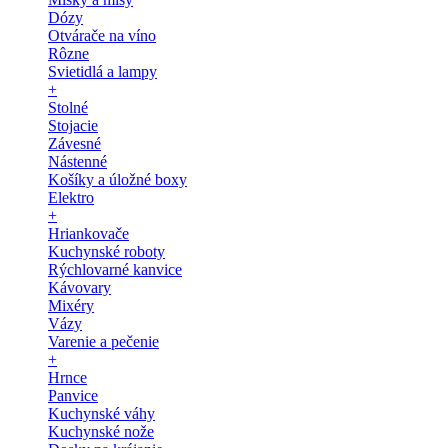
Dózy
Otvárače na víno
Rôzne
Svietidlá a lampy
+
Stolné
Stojacie
Závesné
Nástenné
Košíky a úložné boxy
Elektro
+
Hriankovače
Kuchynské roboty
Rýchlovarné kanvice
Kávovary
Mixéry
Vázy
Varenie a pečenie
+
Hrnce
Panvice
Kuchynské váhy
Kuchynské nože