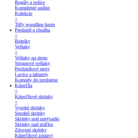
Regály a police
Kompletné spálne
Kolekcie
+
Tiffy woodline krem
Predsieň a chodba
+
Botníky
Vešiaky
+
Vešiaky na stenu
Stojanové vešiaky
Predsieňové steny
Lavice a taburety
Komody do predsiene
Kúpeľňa
+
Kúpeľňové skrinky
+
Vysoké skrinky
Spodné skrinky
Skrinky pod umývadlo
Skrinky nad práčku
Závesné skrinky
Kúpeľňové zostavy