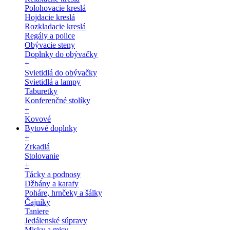
Polohovacie kreslá
Hojdacie kreslá
Rozkladacie kreslá
Regály a police
Obývacie steny
Doplnky do obývačky
+
Svietidlá do obývačky
Svietidlá a lampy
Taburetky
Konferenčné stolíky
+
Kovové
Bytové doplnky
+
Zrkadlá
Stolovanie
+
Tácky a podnosy
Džbány a karafy
Poháre, hrnčeky a šálky
Čajníky
Taniere
Jedálenské súpravy
Misky a misy