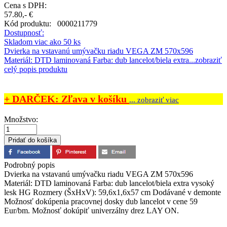
Cena s DPH:
57.80,- €
Kód produktu:
0000211779
Dostupnosť:
Skladom viac ako 50 ks
Dvierka na vstavanú umývačku riadu VEGA ZM 570x596
Materiál: DTD laminovaná Farba: dub lancelot/biela extra...
zobraziť
celý popis produktu
+ DARČEK: Zľava v košíku
... zobraziť viac
Množstvo:
Podrobný popis
Dvierka na vstavanú umývačku riadu VEGA ZM 570x596
Materiál: DTD laminovaná Farba: dub lancelot/biela extra vysoký
lesk HG Rozmery (ŠxHxV): 59,6x1,6x57 cm Dodávané v demonte
Možnosť dokúpenia pracovnej dosky dub lancelot v cene 59
Eur/bm. Možnosť dokúpiť univerzálny drez LAY ON.