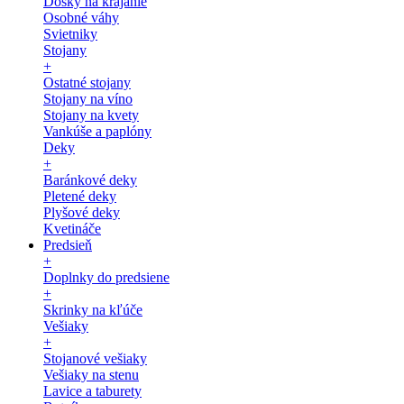
Dosky na krájanie
Osobné váhy
Svietniky
Stojany
+
Ostatné stojany
Stojany na víno
Stojany na kvety
Vankúše a paplóny
Deky
+
Baránkové deky
Pletené deky
Plyšové deky
Kvetináče
Predsieň
+
Doplnky do predsiene
+
Skrinky na kľúče
Vešiaky
+
Stojanové vešiaky
Vešiaky na stenu
Lavice a taburety