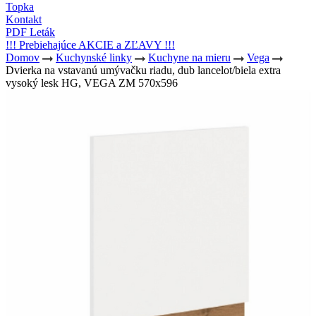
Topka
Kontakt
PDF Leták
!!! Prebiehajúce AKCIE a ZĽAVY !!!
Domov
Kuchynské linky
Kuchyne na mieru
Vega
Dvierka na vstavanú umývačku riadu, dub lancelot/biela extra
vysoký lesk HG, VEGA ZM 570x596