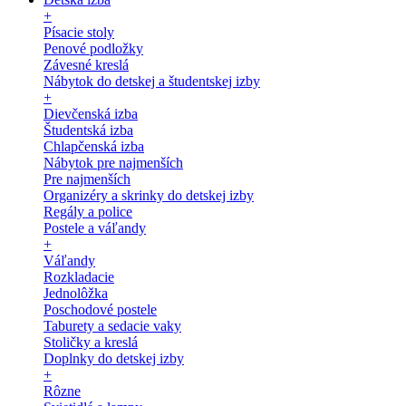
+
Písacie stoly
Penové podložky
Závesné kreslá
Nábytok do detskej a študentskej izby
+
Dievčenská izba
Študentská izba
Chlapčenská izba
Nábytok pre najmenších
Pre najmenších
Organizéry a skrinky do detskej izby
Regály a police
Postele a váľandy
+
Váľandy
Rozkladacie
Jednolôžka
Poschodové postele
Taburety a sedacie vaky
Stoličky a kreslá
Doplnky do detskej izby
+
Rôzne