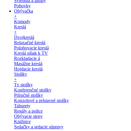
Svietidlá a lampy
Pohovky
Obývačka
+
Komody
Kreslá
+
Dvojkreslá
Relaxačné kreslá
Polohovacie kreslá
Kreslá ušiak k TV
Rozkladacie á
Masážne kreslá
Hojdacie kreslá
Stolíky
+
Tv stolíky
Konferenčné stolíky
Príručné stolíky
Konzolové a prístavné stolíky
Taburety
Regály a police
Obývacie steny
Knižnice
Sedačky a sedacie súpravy