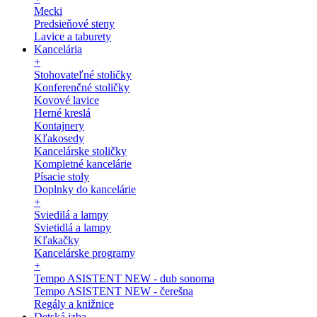
Mecki
Predsieňové steny
Lavice a taburety
Kancelária
+
Stohovateľné stoličky
Konferenčné stoličky
Kovové lavice
Herné kreslá
Kontajnery
Kľakosedy
Kancelárske stoličky
Kompletné kancelárie
Písacie stoly
Doplnky do kancelárie
+
Sviedilá a lampy
Svietidlá a lampy
Kľakačky
Kancelárske programy
+
Tempo ASISTENT NEW - dub sonoma
Tempo ASISTENT NEW - čerešna
Regály a knižnice
Detská izba