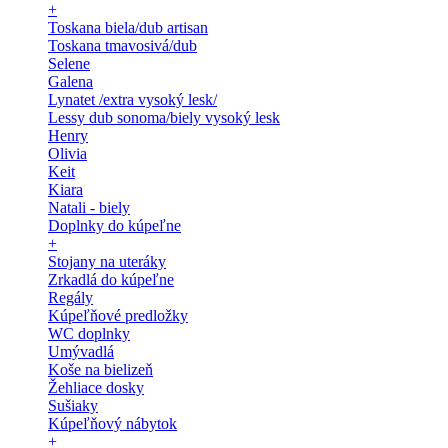
+
Toskana biela/dub artisan
Toskana tmavosivá/dub
Selene
Galena
Lynatet /extra vysoký lesk/
Lessy dub sonoma/biely vysoký lesk
Henry
Olivia
Keit
Kiara
Natali - biely
Doplnky do kúpeľne
+
Stojany na uteráky
Zrkadlá do kúpeľne
Regály
Kúpeľňové predložky
WC doplnky
Umývadlá
Koše na bielizeň
Žehliace dosky
Sušiaky
Kúpeľňový nábytok
+