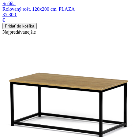
Spálňa
Rolovaný rošt, 120x200 cm, PLAZA
35.30 €
€
Najpredávanejšie