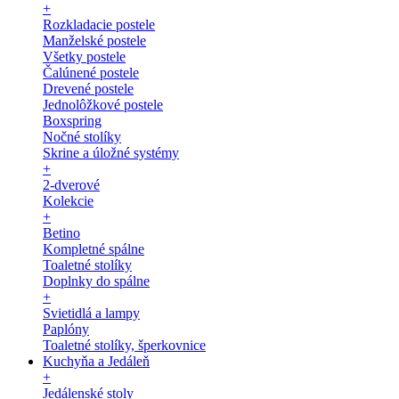
+
Rozkladacie postele
Manželské postele
Všetky postele
Čalúnené postele
Drevené postele
Jednolôžkové postele
Boxspring
Nočné stolíky
Skrine a úložné systémy
+
2-dverové
Kolekcie
+
Betino
Kompletné spálne
Toaletné stolíky
Doplnky do spálne
+
Svietidlá a lampy
Paplóny
Toaletné stolíky, šperkovnice
Kuchyňa a Jedáleň
+
Jedálenské stoly