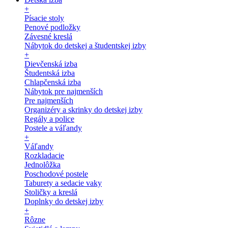
+
Písacie stoly
Penové podložky
Závesné kreslá
Nábytok do detskej a študentskej izby
+
Dievčenská izba
Študentská izba
Chlapčenská izba
Nábytok pre najmenších
Pre najmenších
Organizéry a skrinky do detskej izby
Regály a police
Postele a váľandy
+
Váľandy
Rozkladacie
Jednolôžka
Poschodové postele
Taburety a sedacie vaky
Stoličky a kreslá
Doplnky do detskej izby
+
Rôzne