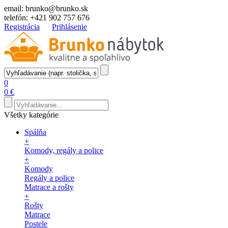
email:
brunko@brunko.sk
telefón:
+421 902 757 676
Registrácia
Prihlásenie
0
0 €
Všetky kategórie
Spálňa
+
Komody, regály a police
+
Komody
Regály a police
Matrace a rošty
+
Rošty
Matrace
Postele