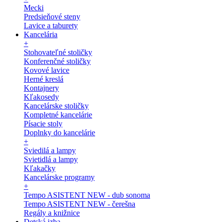
Mecki
Predsieňové steny
Lavice a taburety
Kancelária
+
Stohovateľné stoličky
Konferenčné stoličky
Kovové lavice
Herné kreslá
Kontajnery
Kľakosedy
Kancelárske stoličky
Kompletné kancelárie
Písacie stoly
Doplnky do kancelárie
+
Sviedilá a lampy
Svietidlá a lampy
Kľakačky
Kancelárske programy
+
Tempo ASISTENT NEW - dub sonoma
Tempo ASISTENT NEW - čerešna
Regály a knižnice
Detská izba