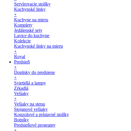
Servírovacie stolíky
Kuchynské linky
+
Kuchyne na mieru
Komplety
Jedálenské sety
Lavice do kuchyne
Kolekcie
Kuchynské linky na mieru
+
Royal
Predsieň
+
Doplnky do predsiene
+
Svietidlá a lampy
Zrkadlá
Vešiaky
+
Vešiaky na stenu
Stojanové vešiaky
Konzolové a prístavné stolíky
Botníky
Predsieňové programy
+