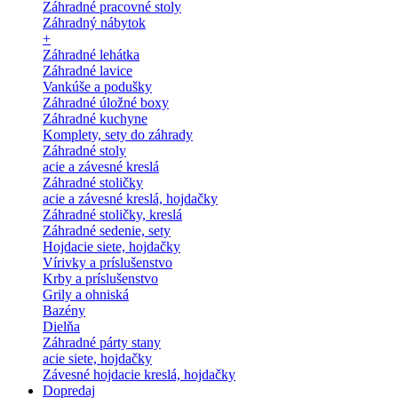
Záhradné pracovné stoly
Záhradný nábytok
+
Záhradné lehátka
Záhradné lavice
Vankúše a podušky
Záhradné úložné boxy
Záhradné kuchyne
Komplety, sety do záhrady
Záhradné stoly
acie a závesné kreslá
Záhradné stoličky
acie a závesné kreslá, hojdačky
Záhradné stoličky, kreslá
Záhradné sedenie, sety
Hojdacie siete, hojdačky
Vírivky a príslušenstvo
Krby a príslušenstvo
Grily a ohniská
Bazény
Dielňa
Záhradné párty stany
acie siete, hojdačky
Závesné hojdacie kreslá, hojdačky
Dopredaj