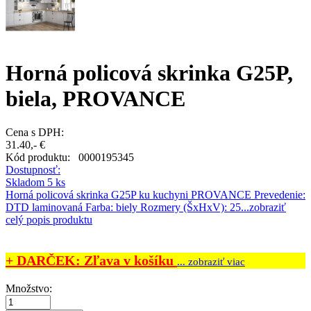
Horná policová skrinka G25P,
biela, PROVANCE
Cena s DPH:
31.40,- €
Kód produktu:
0000195345
Dostupnosť:
Skladom 5 ks
Horná policová skrinka G25P ku kuchyni PROVANCE Prevedenie:
DTD laminovaná Farba: biely Rozmery (ŠxHxV): 25...
zobraziť
celý popis produktu
+ DARČEK: Zľava v košíku
... zobraziť viac
Množstvo: