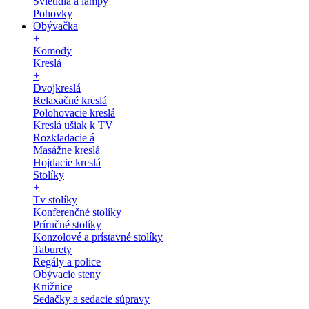
Svietidlá a lampy
Pohovky
Obývačka
+
Komody
Kreslá
+
Dvojkreslá
Relaxačné kreslá
Polohovacie kreslá
Kreslá ušiak k TV
Rozkladacie á
Masážne kreslá
Hojdacie kreslá
Stolíky
+
Tv stolíky
Konferenčné stolíky
Príručné stolíky
Konzolové a prístavné stolíky
Taburety
Regály a police
Obývacie steny
Knižnice
Sedačky a sedacie súpravy