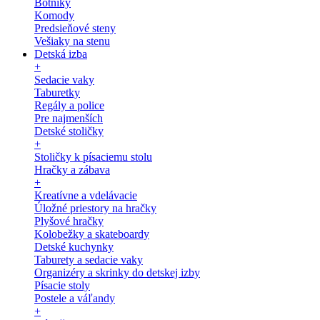
Botníky
Komody
Predsieňové steny
Vešiaky na stenu
Detská izba
+
Sedacie vaky
Taburetky
Regály a police
Pre najmenších
Detské stoličky
+
Stoličky k písaciemu stolu
Hračky a zábava
+
Kreatívne a vdelávacie
Úložné priestory na hračky
Plyšové hračky
Kolobežky a skateboardy
Detské kuchynky
Taburety a sedacie vaky
Organizéry a skrinky do detskej izby
Písacie stoly
Postele a váľandy
+