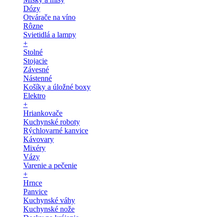
Dózy
Otvárače na víno
Rôzne
Svietidlá a lampy
+
Stolné
Stojacie
Závesné
Nástenné
Košíky a úložné boxy
Elektro
+
Hriankovače
Kuchynské roboty
Rýchlovarné kanvice
Kávovary
Mixéry
Vázy
Varenie a pečenie
+
Hrnce
Panvice
Kuchynské váhy
Kuchynské nože