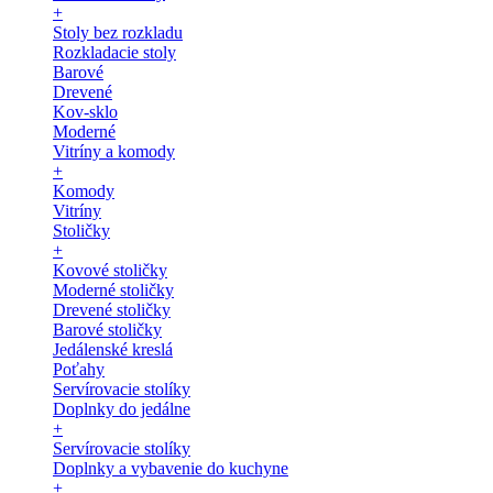
+
Stoly bez rozkladu
Rozkladacie stoly
Barové
Drevené
Kov-sklo
Moderné
Vitríny a komody
+
Komody
Vitríny
Stoličky
+
Kovové stoličky
Moderné stoličky
Drevené stoličky
Barové stoličky
Jedálenské kreslá
Poťahy
Servírovacie stolíky
Doplnky do jedálne
+
Servírovacie stolíky
Doplnky a vybavenie do kuchyne
+