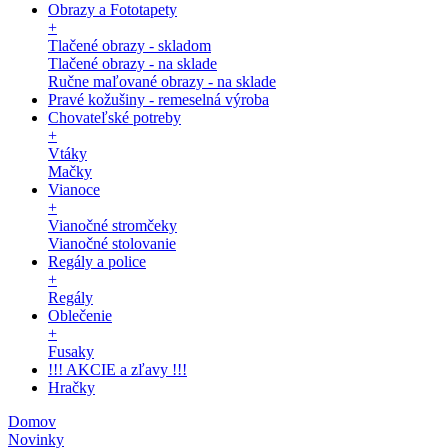
Obrazy a Fototapety
+
Tlačené obrazy - skladom
Tlačené obrazy - na sklade
Ručne maľované obrazy - na sklade
Pravé kožušiny - remeselná výroba
Chovateľské potreby
+
Vtáky
Mačky
Vianoce
+
Vianočné stromčeky
Vianočné stolovanie
Regály a police
+
Regály
Oblečenie
+
Fusaky
!!! AKCIE a zľavy !!!
Hračky
Domov
Novinky