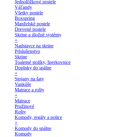
Jednolôžkové postele
Váľandy
Všetky postele
Boxspring
Manželské postele
Drevené postele
Skrine a úložné systémy
+
Nadstavce na skrine
Príslušenstvo
Skrine
Toaletné stolíky, šperkovnice
Doplnky do spálne
+
Stojany na šaty
Vankúše
Matrace a rošty
+
Matrace
Pružinové
Rošty
Komody, regály a police
+
Komody do spálne
Komody