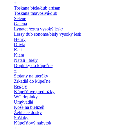
+
Toskana biela/dub artisan
Toskana tmavosivá/dub
Selene
Galena
Lynatet /extra vysoký lesk/
Lessy dub sonoma/biely vysoký lesk
Henry
Olivia
Keit
Kiara
Natali - biely
Doplnky do kúpeľne
+
Stojany na uteráky
Zrkadlá do kúpeľne
Regály
Kúpeľňové predložky
WC doplnky
Umývadlá
Koše na bielizeň
Žehliace dosky
Sušiaky
Kúpeľňový nábytok
+