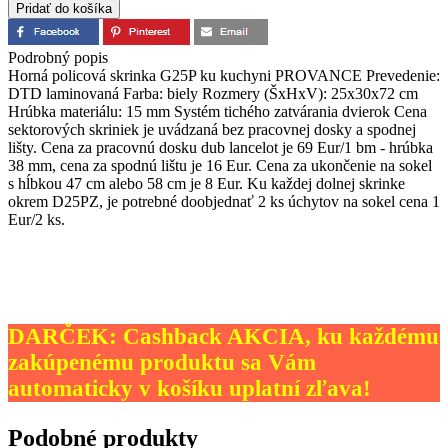
Podrobný popis
Horná policová skrinka G25P ku kuchyni PROVANCE Prevedenie:
DTD laminovaná Farba: biely Rozmery (ŠxHxV): 25x30x72 cm
Hrúbka materiálu: 15 mm Systém tichého zatvárania dvierok Cena
sektorových skriniek je uvádzaná bez pracovnej dosky a spodnej
lišty. Cena za pracovnú dosku dub lancelot je 69 Eur/1 bm - hrúbka
38 mm, cena za spodnú lištu je 16 Eur. Cena za ukončenie na sokel
s hĺbkou 47 cm alebo 58 cm je 8 Eur. Ku každej dolnej skrinke
okrem D25PZ, je potrebné doobjednať 2 ks úchytov na sokel cena 1
Eur/2 ks.
DARČEK: Cashback AKCIA, ku každému
zakúpenému produktu sa Vám
automaticky v košíku uplatní zľava!
Podobné produkty