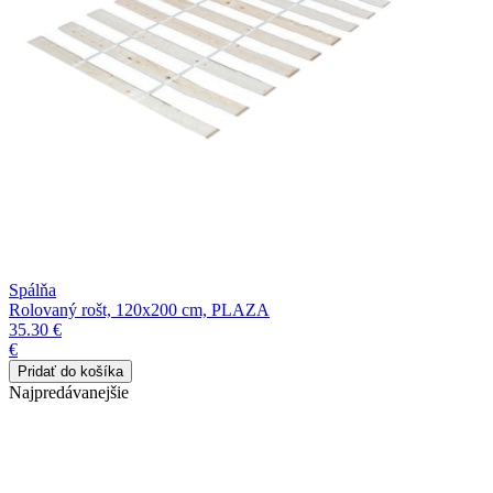
Spálňa
Rolovaný rošt, 120x200 cm, PLAZA
35.30 €
€
Najpredávanejšie