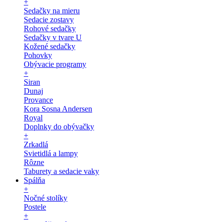
+
Sedačky na mieru
Sedacie zostavy
Rohové sedačky
Sedačky v tvare U
Kožené sedačky
Pohovky
Obývacie programy
+
Siran
Dunaj
Provance
Kora Sosna Andersen
Royal
Doplnky do obývačky
+
Zrkadlá
Svietidlá a lampy
Rôzne
Taburety a sedacie vaky
Spálňa
+
Nočné stolíky
Postele
+