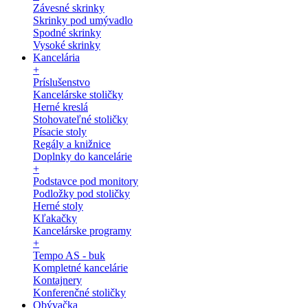
Závesné skrinky
Skrinky pod umývadlo
Spodné skrinky
Vysoké skrinky
Kancelária
+
Príslušenstvo
Kancelárske stoličky
Herné kreslá
Stohovateľné stoličky
Písacie stoly
Regály a knižnice
Doplnky do kancelárie
+
Podstavce pod monitory
Podložky pod stoličky
Herné stoly
Kľakačky
Kancelárske programy
+
Tempo AS - buk
Kompletné kancelárie
Kontajnery
Konferenčné stoličky
Obývačka