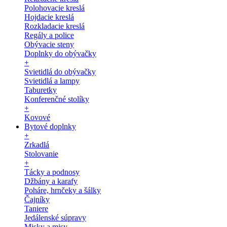
Polohovacie kreslá
Hojdacie kreslá
Rozkladacie kreslá
Regály a police
Obývacie steny
Doplnky do obývačky
+
Svietidlá do obývačky
Svietidlá a lampy
Taburetky
Konferenčné stolíky
+
Kovové
Bytové doplnky
+
Zrkadlá
Stolovanie
+
Tácky a podnosy
Džbány a karafy
Poháre, hrnčeky a šálky
Čajníky
Taniere
Jedálenské súpravy
Misky a misy