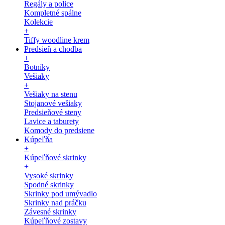
Regály a police
Kompletné spálne
Kolekcie
+
Tiffy woodline krem
Predsieň a chodba
+
Botníky
Vešiaky
+
Vešiaky na stenu
Stojanové vešiaky
Predsieňové steny
Lavice a taburety
Komody do predsiene
Kúpeľňa
+
Kúpeľňové skrinky
+
Vysoké skrinky
Spodné skrinky
Skrinky pod umývadlo
Skrinky nad práčku
Závesné skrinky
Kúpeľňové zostavy