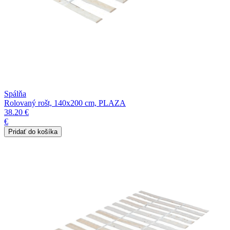
Spálňa
Rolovaný rošt, 140x200 cm, PLAZA
38.20 €
€