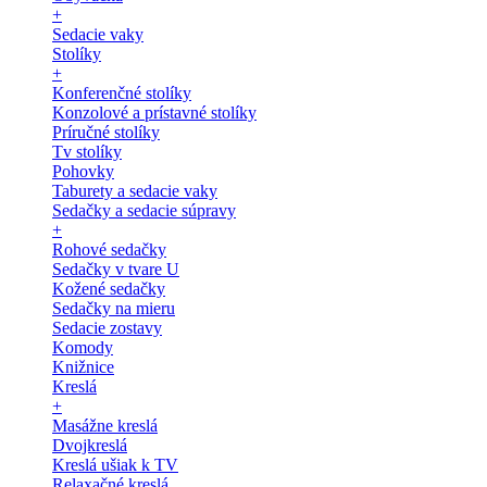
+
Sedacie vaky
Stolíky
+
Konferenčné stolíky
Konzolové a prístavné stolíky
Príručné stolíky
Tv stolíky
Pohovky
Taburety a sedacie vaky
Sedačky a sedacie súpravy
+
Rohové sedačky
Sedačky v tvare U
Kožené sedačky
Sedačky na mieru
Sedacie zostavy
Komody
Knižnice
Kreslá
+
Masážne kreslá
Dvojkreslá
Kreslá ušiak k TV
Relaxačné kreslá