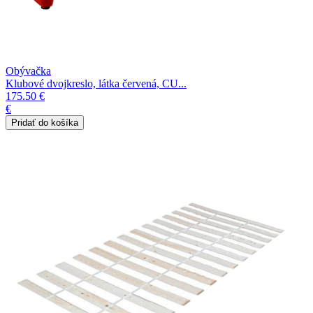
Obývačka
Klubové dvojkreslo, látka červená, CU...
175.50 €
€