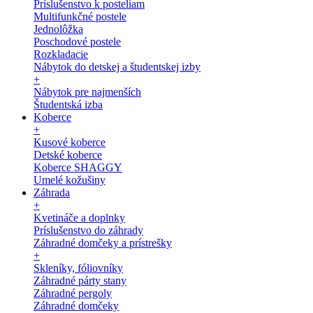
Príslušenstvo k posteliam
Multifunkčné postele
Jednolôžka
Poschodové postele
Rozkladacie
Nábytok do detskej a študentskej izby
+
Nábytok pre najmenších
Študentská izba
Koberce
+
Kusové koberce
Detské koberce
Koberce SHAGGY
Umelé kožušiny
Záhrada
+
Kvetináče a doplnky
Príslušenstvo do záhrady
Záhradné domčeky a prístrešky
+
Skleníky, fóliovníky
Záhradné párty stany
Záhradné pergoly
Záhradné domčeky