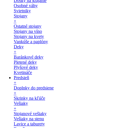
Dosky na krájanie
Osobné váhy
Svietniky
Stojany
+
Ostatné stojany
Stojany na víno
Stojany na kvety
Vankúše a paplóny
Deky
+
Baránkové deky
Pletené deky
Plyšové deky
Kvetináče
Predsieň
+
Doplnky do predsiene
+
Skrinky na kľúče
Vešiaky
+
Stojanové vešiaky
Vešiaky na stenu
Lavice a taburety