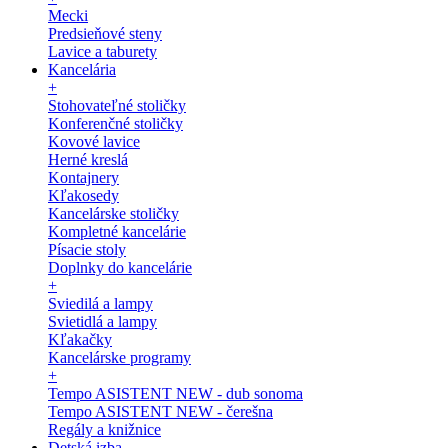
Mecki
Predsieňové steny
Lavice a taburety
Kancelária
+
Stohovateľné stoličky
Konferenčné stoličky
Kovové lavice
Herné kreslá
Kontajnery
Kľakosedy
Kancelárske stoličky
Kompletné kancelárie
Písacie stoly
Doplnky do kancelárie
+
Sviedilá a lampy
Svietidlá a lampy
Kľakačky
Kancelárske programy
+
Tempo ASISTENT NEW - dub sonoma
Tempo ASISTENT NEW - čerešna
Regály a knižnice
Detská izba