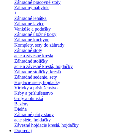
Záhradné pracovné stoly
Záhradný nábytok
+
Záhradné lehátka
Záhradné lavice
Vankúše a podušky
Záhradné úložné boxy
Záhradné kuchyne
Komplety, sety do záhrady
Záhradné stoly
acie a závesné kreslá
Záhradné stoličky
acie a závesné kreslá, hojdačky
Záhradné stoličky, kreslá
Záhradné sedenie, sety
Hojdacie siete, hojdačky
Vírivky a príslušenstvo
Krby a príslušenstvo
Grily a ohniská
Bazény
Dielňa
Záhradné párty stany
acie siete, hojdačky
Závesné hojdacie kreslá, hojdačky
Dopredaj