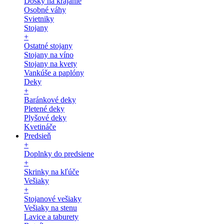
Dosky na krájanie
Osobné váhy
Svietniky
Stojany
+
Ostatné stojany
Stojany na víno
Stojany na kvety
Vankúše a paplóny
Deky
+
Baránkové deky
Pletené deky
Plyšové deky
Kvetináče
Predsieň
+
Doplnky do predsiene
+
Skrinky na kľúče
Vešiaky
+
Stojanové vešiaky
Vešiaky na stenu
Lavice a taburety