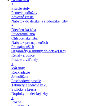
+
Písacie stoly
Penové podložky
Závesné kreslá
Nábytok do detskej a študentskej izby
+
Dievčenská izba
Študentská izba
Chlapčenská izba
Nábytok pre najmenších
Pre najmenších
Organizéry a skrinky do detskej izby
Regály a police
Postele a váľandy
+
Váľandy
Rozkladacie
Jednolôžka
Poschodové postele
Taburety a sedacie vaky
Stoličky a kreslá
Doplnky do detskej izby
+
Rôzne