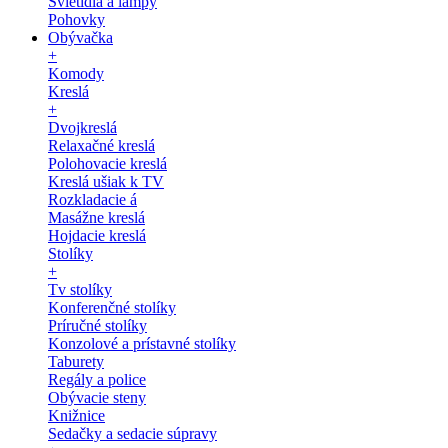
Svietidlá a lampy
Pohovky
Obývačka
+
Komody
Kreslá
+
Dvojkreslá
Relaxačné kreslá
Polohovacie kreslá
Kreslá ušiak k TV
Rozkladacie á
Masážne kreslá
Hojdacie kreslá
Stolíky
+
Tv stolíky
Konferenčné stolíky
Príručné stolíky
Konzolové a prístavné stolíky
Taburety
Regály a police
Obývacie steny
Knižnice
Sedačky a sedacie súpravy