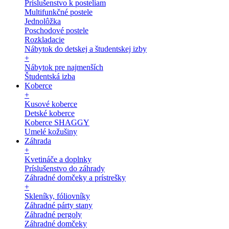
Príslušenstvo k posteliam
Multifunkčné postele
Jednolôžka
Poschodové postele
Rozkladacie
Nábytok do detskej a študentskej izby
+
Nábytok pre najmenších
Študentská izba
Koberce
+
Kusové koberce
Detské koberce
Koberce SHAGGY
Umelé kožušiny
Záhrada
+
Kvetináče a doplnky
Príslušenstvo do záhrady
Záhradné domčeky a prístrešky
+
Skleníky, fóliovníky
Záhradné párty stany
Záhradné pergoly
Záhradné domčeky