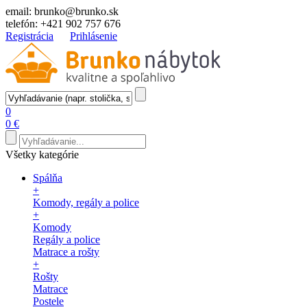
email:
brunko@brunko.sk
telefón:
+421 902 757 676
Registrácia
Prihlásenie
0
0 €
Všetky kategórie
Spálňa
+
Komody, regály a police
+
Komody
Regály a police
Matrace a rošty
+
Rošty
Matrace
Postele