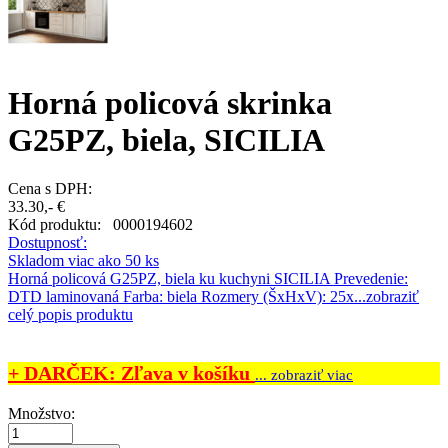
Horná policová skrinka
G25PZ, biela, SICILIA
Cena s DPH:
33.30,- €
Kód produktu:
0000194602
Dostupnosť:
Skladom viac ako 50 ks
Horná policová G25PZ, biela ku kuchyni SICILIA Prevedenie:
DTD laminovaná Farba: biela Rozmery (ŠxHxV): 25x...
zobraziť
celý popis produktu
+ DARČEK: Zľava v košíku
... zobraziť viac
Množstvo: