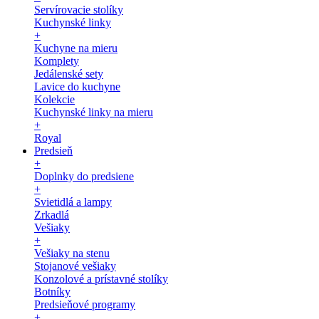
Servírovacie stolíky
Kuchynské linky
+
Kuchyne na mieru
Komplety
Jedálenské sety
Lavice do kuchyne
Kolekcie
Kuchynské linky na mieru
+
Royal
Predsieň
+
Doplnky do predsiene
+
Svietidlá a lampy
Zrkadlá
Vešiaky
+
Vešiaky na stenu
Stojanové vešiaky
Konzolové a prístavné stolíky
Botníky
Predsieňové programy
+