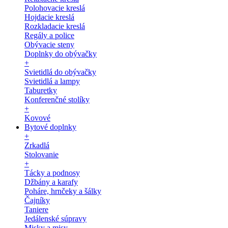
Polohovacie kreslá
Hojdacie kreslá
Rozkladacie kreslá
Regály a police
Obývacie steny
Doplnky do obývačky
+
Svietidlá do obývačky
Svietidlá a lampy
Taburetky
Konferenčné stolíky
+
Kovové
Bytové doplnky
+
Zrkadlá
Stolovanie
+
Tácky a podnosy
Džbány a karafy
Poháre, hrnčeky a šálky
Čajníky
Taniere
Jedálenské súpravy
Misky a misy