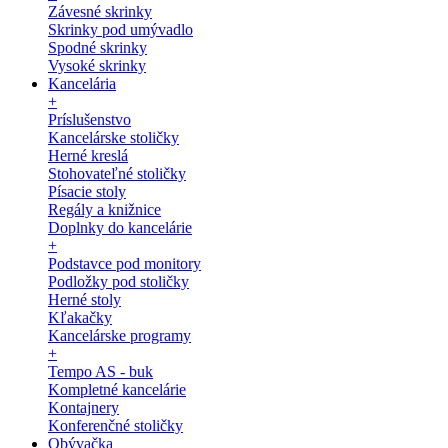
Závesné skrinky
Skrinky pod umývadlo
Spodné skrinky
Vysoké skrinky
Kancelária
+
Príslušenstvo
Kancelárske stoličky
Herné kreslá
Stohovateľné stoličky
Písacie stoly
Regály a knižnice
Doplnky do kancelárie
+
Podstavce pod monitory
Podložky pod stoličky
Herné stoly
Kľakačky
Kancelárske programy
+
Tempo AS - buk
Kompletné kancelárie
Kontajnery
Konferenčné stoličky
Obývačka