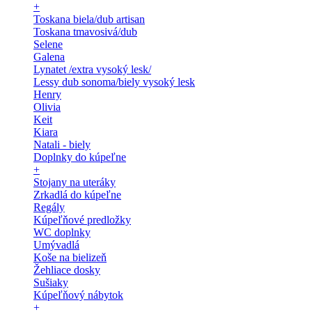
+
Toskana biela/dub artisan
Toskana tmavosivá/dub
Selene
Galena
Lynatet /extra vysoký lesk/
Lessy dub sonoma/biely vysoký lesk
Henry
Olivia
Keit
Kiara
Natali - biely
Doplnky do kúpeľne
+
Stojany na uteráky
Zrkadlá do kúpeľne
Regály
Kúpeľňové predložky
WC doplnky
Umývadlá
Koše na bielizeň
Žehliace dosky
Sušiaky
Kúpeľňový nábytok
+