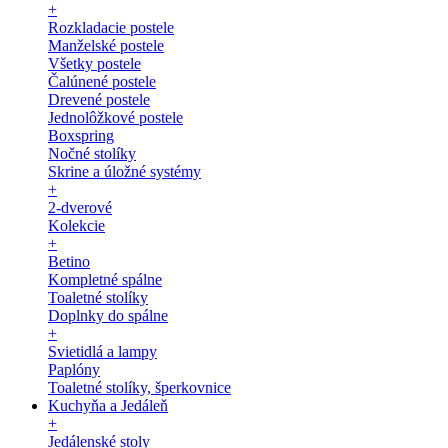
+
Rozkladacie postele
Manželské postele
Všetky postele
Čalúnené postele
Drevené postele
Jednolôžkové postele
Boxspring
Nočné stolíky
Skrine a úložné systémy
+
2-dverové
Kolekcie
+
Betino
Kompletné spálne
Toaletné stolíky
Doplnky do spálne
+
Svietidlá a lampy
Paplóny
Toaletné stolíky, šperkovnice
Kuchyňa a Jedáleň
+
Jedálenské stoly