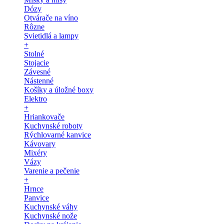
Dózy
Otvárače na víno
Rôzne
Svietidlá a lampy
+
Stolné
Stojacie
Závesné
Nástenné
Košíky a úložné boxy
Elektro
+
Hriankovače
Kuchynské roboty
Rýchlovarné kanvice
Kávovary
Mixéry
Vázy
Varenie a pečenie
+
Hrnce
Panvice
Kuchynské váhy
Kuchynské nože