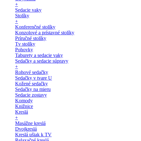
+
Sedacie vaky
Stolíky
+
Konferenčné stolíky
Konzolové a prístavné stolíky
Príručné stolíky
Tv stolíky
Pohovky
Taburety a sedacie vaky
Sedačky a sedacie súpravy
+
Rohové sedačky
Sedačky v tvare U
Kožené sedačky
Sedačky na mieru
Sedacie zostavy
Komody
Knižnice
Kreslá
+
Masážne kreslá
Dvojkreslá
Kreslá ušiak k TV
Relaxačné kreslá