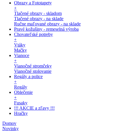
Obrazy a Fototapety
+
Tlačené obrazy - skladom
Tlačené obrazy - na sklade
Ručne maľované obrazy - na sklade
Pravé kožušiny - remeselná výroba
Chovateľské potreby
+
Vtáky
Mačky
Vianoce
+
Vianočné stromčeky
Vianočné stolovanie
Regály a police
+
Regály
Oblečenie
+
Fusaky
!!! AKCIE a zľavy !!!
Hračky
Domov
Novinky