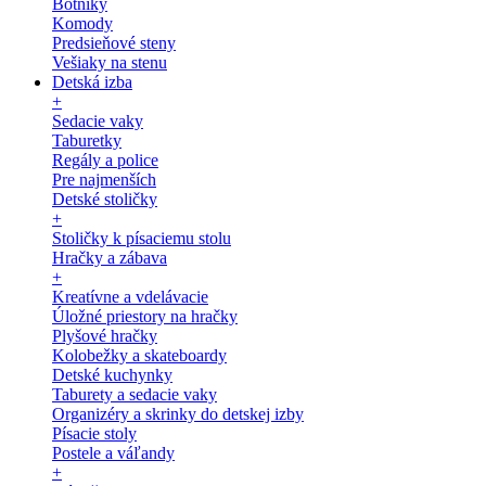
Botníky
Komody
Predsieňové steny
Vešiaky na stenu
Detská izba
+
Sedacie vaky
Taburetky
Regály a police
Pre najmenších
Detské stoličky
+
Stoličky k písaciemu stolu
Hračky a zábava
+
Kreatívne a vdelávacie
Úložné priestory na hračky
Plyšové hračky
Kolobežky a skateboardy
Detské kuchynky
Taburety a sedacie vaky
Organizéry a skrinky do detskej izby
Písacie stoly
Postele a váľandy
+