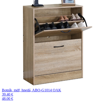
Botník, mdf, hnedá, ABO-G1014 OAK
39.40 €
48.00 €