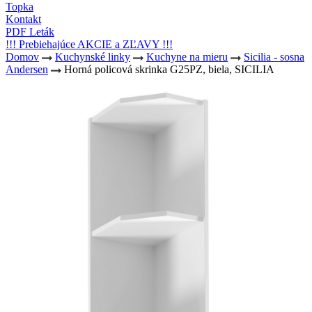
Topka
Kontakt
PDF Leták
!!! Prebiehajúce AKCIE a ZĽAVY !!!
Domov
Kuchynské linky
Kuchyne na mieru
Sicilia - sosna
Andersen
Horná policová skrinka G25PZ, biela, SICILIA