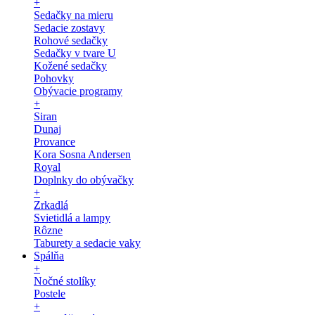
+
Sedačky na mieru
Sedacie zostavy
Rohové sedačky
Sedačky v tvare U
Kožené sedačky
Pohovky
Obývacie programy
+
Siran
Dunaj
Provance
Kora Sosna Andersen
Royal
Doplnky do obývačky
+
Zrkadlá
Svietidlá a lampy
Rôzne
Taburety a sedacie vaky
Spálňa
+
Nočné stolíky
Postele
+