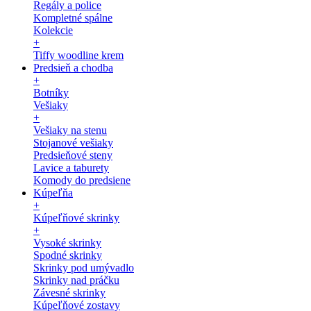
Regály a police
Kompletné spálne
Kolekcie
+
Tiffy woodline krem
Predsieň a chodba
+
Botníky
Vešiaky
+
Vešiaky na stenu
Stojanové vešiaky
Predsieňové steny
Lavice a taburety
Komody do predsiene
Kúpeľňa
+
Kúpeľňové skrinky
+
Vysoké skrinky
Spodné skrinky
Skrinky pod umývadlo
Skrinky nad práčku
Závesné skrinky
Kúpeľňové zostavy