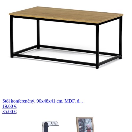
Stôl konferenčný, 90x48x41 cm, MDF, d...
19.60 €
35.00 €