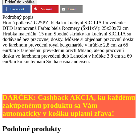
Podrobný popis
Horná policová G25PZ, biela ku kuchyni SICILIA Prevedenie:
DTD laminovaná Farba: biela Rozmery (ŠxHxV): 25x30x72 cm
Hrúbka materiálu: 15 mm Spodné skrinky ku kuchyni SICILIA sú
dodávané bez pracovnej dosky. Môžete si objednať pracovnú dosku
vo farebnom prevedení royal beigemarble v hrúbke 2,8 cm za 65
eur/bm k farebnému prevedeniu orech Milano, alebo pracovnú
dosku vo farebnom prevedení dub Lancelot v hrúbke 3,8 cm za 69
eur/bm ku kuchyniam Sicilia sosna andersen.
DARČEK: Cashback AKCIA, ku každému
zakúpenému produktu sa Vám
automaticky v košíku uplatní zľava!
Podobné produkty