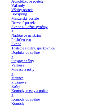
Jednolôžkové postele
Váľandy
Všetky postele
Boxspring
Manželské postele
Drevené postele
Skrine a úložné systémy
+
Nadstavce na skrine
Príslušenstvo
Skrine
Toaletné stolíky, šperkovnice
Doplnky do spálne
+
Stojany na šaty
Vankúše
Matrace a rošty
+
Matrace
Pružinové
Rošty
Komody, regály a police
+
Komody do spálne
Komody