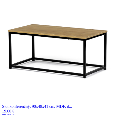
Stôl konferenčný, 90x48x41 cm, MDF, d...
19.60 €