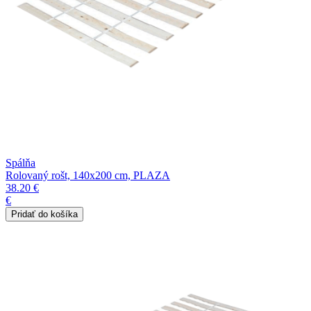
Spálňa
Rolovaný rošt, 140x200 cm, PLAZA
38.20 €
€