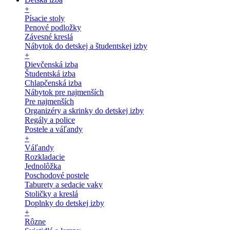
+
Písacie stoly
Penové podložky
Závesné kreslá
Nábytok do detskej a študentskej izby
+
Dievčenská izba
Študentská izba
Chlapčenská izba
Nábytok pre najmenších
Pre najmenších
Organizéry a skrinky do detskej izby
Regály a police
Postele a váľandy
+
Váľandy
Rozkladacie
Jednolôžka
Poschodové postele
Taburety a sedacie vaky
Stoličky a kreslá
Doplnky do detskej izby
+
Rôzne