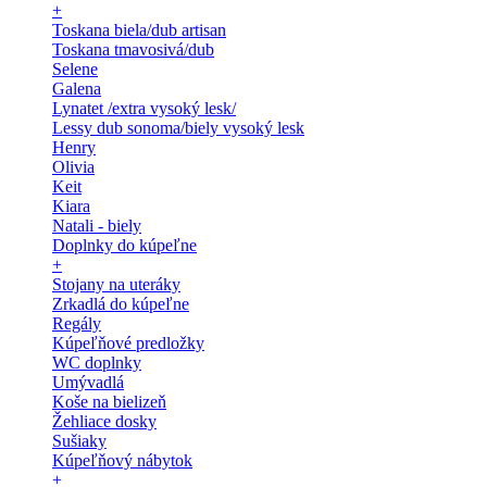
+
Toskana biela/dub artisan
Toskana tmavosivá/dub
Selene
Galena
Lynatet /extra vysoký lesk/
Lessy dub sonoma/biely vysoký lesk
Henry
Olivia
Keit
Kiara
Natali - biely
Doplnky do kúpeľne
+
Stojany na uteráky
Zrkadlá do kúpeľne
Regály
Kúpeľňové predložky
WC doplnky
Umývadlá
Koše na bielizeň
Žehliace dosky
Sušiaky
Kúpeľňový nábytok
+