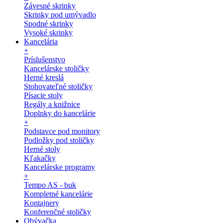
Závesné skrinky
Skrinky pod umývadlo
Spodné skrinky
Vysoké skrinky
Kancelária
+
Príslušenstvo
Kancelárske stoličky
Herné kreslá
Stohovateľné stoličky
Písacie stoly
Regály a knižnice
Doplnky do kancelárie
+
Podstavce pod monitory
Podložky pod stoličky
Herné stoly
Kľakačky
Kancelárske programy
+
Tempo AS - buk
Kompletné kancelárie
Kontajnery
Konferenčné stoličky
Obývačka