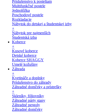
Príslušenstvo k posteliam
Multifunkčné postele
Jednolôžka
Poschodové postele
Rozkladacie
Nábytok do detskej a študentskej izby
+
Nábytok pre najmenších
Študentská izba
Koberce
+
Kusové koberce
Detské koberce
Koberce SHAGGY
Umelé kožušiny
Záhrada
+
Kvetináče a doplnky
Príslušenstvo do záhrady
Záhradné domčeky a prístrešky
+
Skleníky, fóliovníky
Záhradné párty stany
Záhradné pergoly
Záhradné domčeky