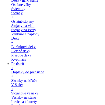
Dosky na krájanie
Osobné váhy
Svietniky
Stojany
+
Ostatné stojany
Stojany na víno
Stojany na kvety
Vankúše a paplóny
Deky
+
Baránkové deky
Pletené deky
Plyšové deky
Kvetináče
Predsieň
+
Doplnky do predsiene
+
Skrinky na kľúče
Vešiaky
+
Stojanové vešiaky
Vešiaky na stenu
Lavice a taburety