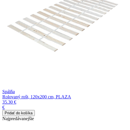
Spálňa
Rolovaný rošt, 120x200 cm, PLAZA
35.30 €
€
Najpredávanejšie