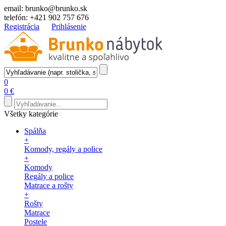
email:
brunko@brunko.sk
telefón:
+421 902 757 676
Registrácia
Prihlásenie
0
0 €
Všetky kategórie
Spálňa
+
Komody, regály a police
+
Komody
Regály a police
Matrace a rošty
+
Rošty
Matrace
Postele