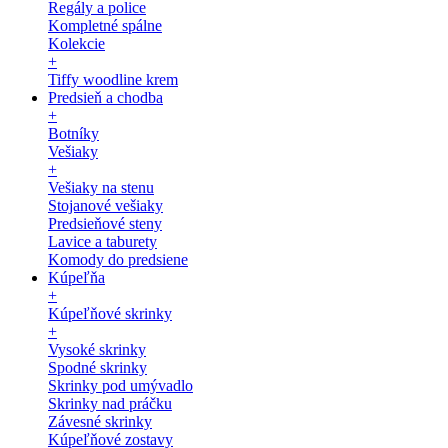
Regály a police
Kompletné spálne
Kolekcie
+
Tiffy woodline krem
Predsieň a chodba
+
Botníky
Vešiaky
+
Vešiaky na stenu
Stojanové vešiaky
Predsieňové steny
Lavice a taburety
Komody do predsiene
Kúpeľňa
+
Kúpeľňové skrinky
+
Vysoké skrinky
Spodné skrinky
Skrinky pod umývadlo
Skrinky nad práčku
Závesné skrinky
Kúpeľňové zostavy