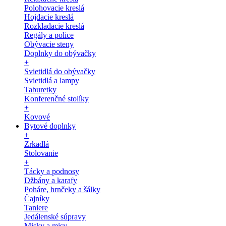
Polohovacie kreslá
Hojdacie kreslá
Rozkladacie kreslá
Regály a police
Obývacie steny
Doplnky do obývačky
+
Svietidlá do obývačky
Svietidlá a lampy
Taburetky
Konferenčné stolíky
+
Kovové
Bytové doplnky
+
Zrkadlá
Stolovanie
+
Tácky a podnosy
Džbány a karafy
Poháre, hrnčeky a šálky
Čajníky
Taniere
Jedálenské súpravy
Misky a misy