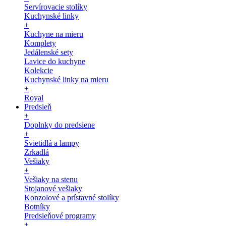
Servírovacie stolíky
Kuchynské linky
+
Kuchyne na mieru
Komplety
Jedálenské sety
Lavice do kuchyne
Kolekcie
Kuchynské linky na mieru
+
Royal
Predsieň
+
Doplnky do predsiene
+
Svietidlá a lampy
Zrkadlá
Vešiaky
+
Vešiaky na stenu
Stojanové vešiaky
Konzolové a prístavné stolíky
Botníky
Predsieňové programy
+