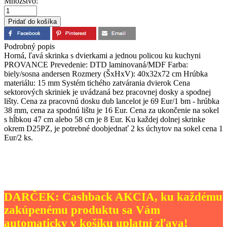
Množstvo:
Podrobný popis
Horná, ľavá skrinka s dvierkami a jednou policou ku kuchyni
PROVANCE Prevedenie: DTD laminovaná/MDF Farba:
biely/sosna andersen Rozmery (ŠxHxV): 40x32x72 cm Hrúbka
materiálu: 15 mm Systém tichého zatvárania dvierok Cena
sektorových skriniek je uvádzaná bez pracovnej dosky a spodnej
lišty. Cena za pracovnú dosku dub lancelot je 69 Eur/1 bm - hrúbka
38 mm, cena za spodnú lištu je 16 Eur. Cena za ukončenie na sokel
s hĺbkou 47 cm alebo 58 cm je 8 Eur. Ku každej dolnej skrinke
okrem D25PZ, je potrebné doobjednať 2 ks úchytov na sokel cena 1
Eur/2 ks.
DARČEK: Cashback AKCIA, ku každému
zakúpenému produktu sa Vám
automaticky v košíku uplatní zľava!