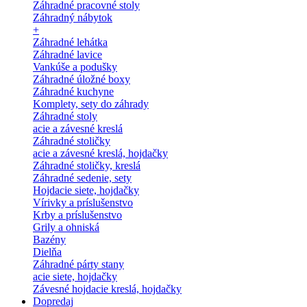
Záhradné pracovné stoly
Záhradný nábytok
+
Záhradné lehátka
Záhradné lavice
Vankúše a podušky
Záhradné úložné boxy
Záhradné kuchyne
Komplety, sety do záhrady
Záhradné stoly
acie a závesné kreslá
Záhradné stoličky
acie a závesné kreslá, hojdačky
Záhradné stoličky, kreslá
Záhradné sedenie, sety
Hojdacie siete, hojdačky
Vírivky a príslušenstvo
Krby a príslušenstvo
Grily a ohniská
Bazény
Dielňa
Záhradné párty stany
acie siete, hojdačky
Závesné hojdacie kreslá, hojdačky
Dopredaj