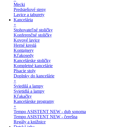
Mecki
Predsieňové steny
Lavice a taburety
Kancelária
+
Stohovateľné stoličky
Konferenčné stoličky
Kovové lavice
Herné kreslá
Kontajnery
Kľakosedy
Kancelárske stoličky
Kompletné kancelárie
Písacie stoly
Doplnky do kancelárie
+
Sviedilá a lampy
Svietidlá a lampy
Kľakačky
Kancelárske programy
+
Tempo ASISTENT NEW - dub sonoma
Tempo ASISTENT NEW - čerešna
Regály a knižnice
Detská izba