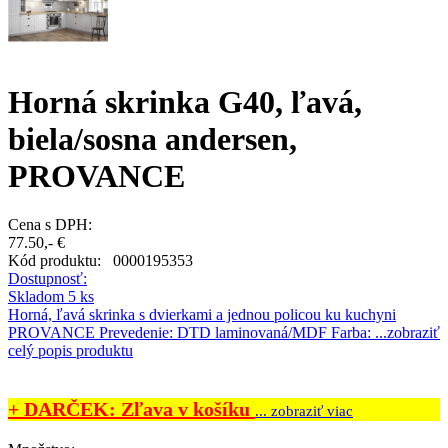
Horná skrinka G40, ľavá,
biela/sosna andersen,
PROVANCE
Cena s DPH:
77.50,- €
Kód produktu:
0000195353
Dostupnosť:
Skladom 5 ks
Horná, ľavá skrinka s dvierkami a jednou policou ku kuchyni
PROVANCE Prevedenie: DTD laminovaná/MDF Farba: ...
zobraziť
celý popis produktu
+ DARČEK: Zľava v košíku
... zobraziť viac