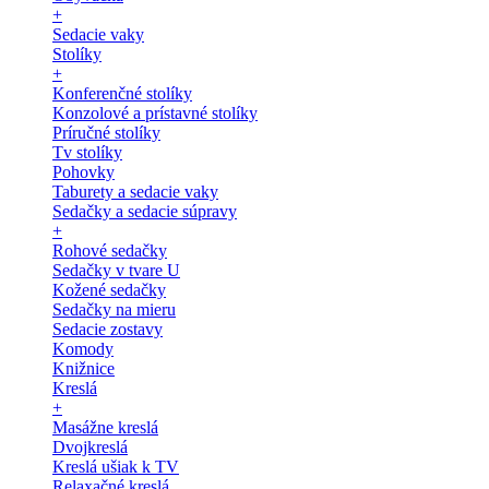
+
Sedacie vaky
Stolíky
+
Konferenčné stolíky
Konzolové a prístavné stolíky
Príručné stolíky
Tv stolíky
Pohovky
Taburety a sedacie vaky
Sedačky a sedacie súpravy
+
Rohové sedačky
Sedačky v tvare U
Kožené sedačky
Sedačky na mieru
Sedacie zostavy
Komody
Knižnice
Kreslá
+
Masážne kreslá
Dvojkreslá
Kreslá ušiak k TV
Relaxačné kreslá