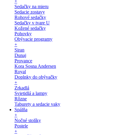
+
Sedačky na mieru
Sedacie zostavy
Rohové sedačky
Sedačky v tvare U
Kožené sedačky
Pohovky
Obývacie programy
+
Siran
Dunaj
Provance
Kora Sosna Andersen
Royal
Doplnky do obývačky
+
Zrkadlá
Svietidlá a lampy
Rôzne
Taburety a sedacie vaky
Spálňa
+
Nočné stolíky
Postele
+