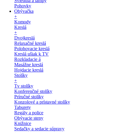
Svietidlá a lampy
Pohovky
Obývačka
+
Komody
Kreslá
+
Dvojkreslá
Relaxačné kreslá
Polohovacie kreslá
Kreslá ušiak k TV
Rozkladacie á
Masážne kreslá
Hojdacie kreslá
Stolíky
+
Tv stolíky
Konferenčné stolíky
Príručné stolíky
Konzolové a prístavné stolíky
Taburety
Regály a police
Obývacie steny
Knižnice
Sedačky a sedacie súpravy