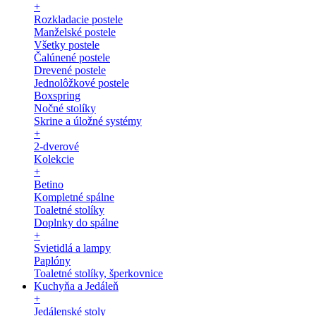
+
Rozkladacie postele
Manželské postele
Všetky postele
Čalúnené postele
Drevené postele
Jednolôžkové postele
Boxspring
Nočné stolíky
Skrine a úložné systémy
+
2-dverové
Kolekcie
+
Betino
Kompletné spálne
Toaletné stolíky
Doplnky do spálne
+
Svietidlá a lampy
Paplóny
Toaletné stolíky, šperkovnice
Kuchyňa a Jedáleň
+
Jedálenské stoly