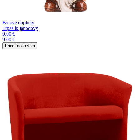
Bytové doplnky
Trpaslík jahodový
9.00 €
9.00 €