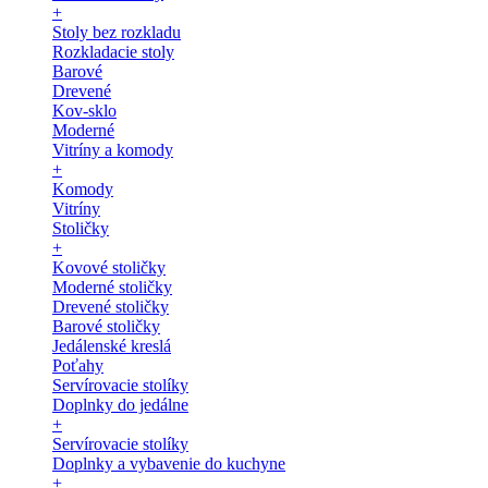
+
Stoly bez rozkladu
Rozkladacie stoly
Barové
Drevené
Kov-sklo
Moderné
Vitríny a komody
+
Komody
Vitríny
Stoličky
+
Kovové stoličky
Moderné stoličky
Drevené stoličky
Barové stoličky
Jedálenské kreslá
Poťahy
Servírovacie stolíky
Doplnky do jedálne
+
Servírovacie stolíky
Doplnky a vybavenie do kuchyne
+