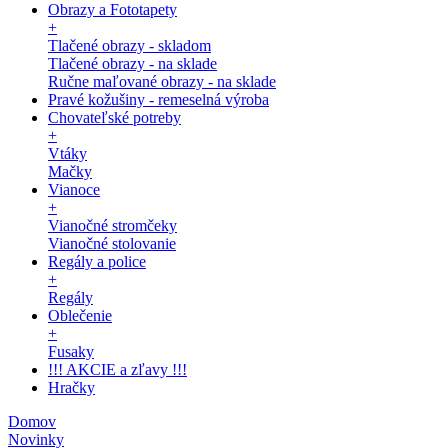
Obrazy a Fototapety
+
Tlačené obrazy - skladom
Tlačené obrazy - na sklade
Ručne maľované obrazy - na sklade
Pravé kožušiny - remeselná výroba
Chovateľské potreby
+
Vtáky
Mačky
Vianoce
+
Vianočné stromčeky
Vianočné stolovanie
Regály a police
+
Regály
Oblečenie
+
Fusaky
!!! AKCIE a zľavy !!!
Hračky
Domov
Novinky