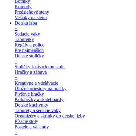
Botníky
Komody
Predsieňové steny
Vešiaky na stenu
Detská izba
+
Sedacie vaky
Taburetky
Regály a police
Pre najmenších
Detské stoličky
+
Stoličky k písaciemu stolu
Hračky a zábava
+
Kreatívne a vdelávacie
Úložné priestory na hračky
Plyšové hračky
Kolobežky a skateboardy
Detské kuchynky
Taburety a sedacie vaky
Organizéry a skrinky do detskej izby
Písacie stoly
Postele a váľandy
+