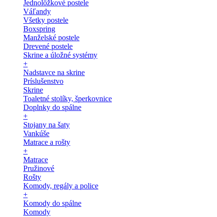
Jednolôžkové postele
Váľandy
Všetky postele
Boxspring
Manželské postele
Drevené postele
Skrine a úložné systémy
+
Nadstavce na skrine
Príslušenstvo
Skrine
Toaletné stolíky, šperkovnice
Doplnky do spálne
+
Stojany na šaty
Vankúše
Matrace a rošty
+
Matrace
Pružinové
Rošty
Komody, regály a police
+
Komody do spálne
Komody