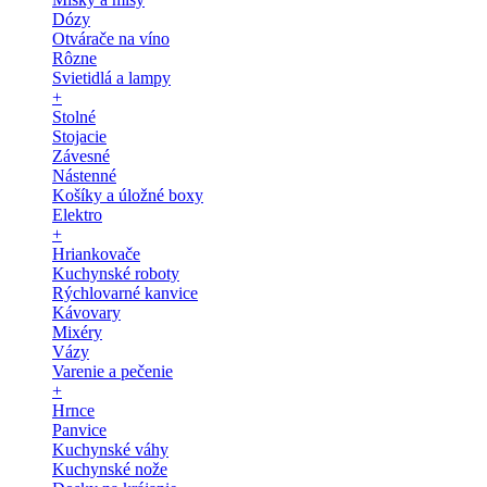
Dózy
Otvárače na víno
Rôzne
Svietidlá a lampy
+
Stolné
Stojacie
Závesné
Nástenné
Košíky a úložné boxy
Elektro
+
Hriankovače
Kuchynské roboty
Rýchlovarné kanvice
Kávovary
Mixéry
Vázy
Varenie a pečenie
+
Hrnce
Panvice
Kuchynské váhy
Kuchynské nože