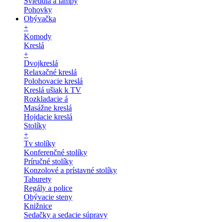
Svietidlá a lampy
Pohovky
Obývačka
+
Komody
Kreslá
+
Dvojkreslá
Relaxačné kreslá
Polohovacie kreslá
Kreslá ušiak k TV
Rozkladacie á
Masážne kreslá
Hojdacie kreslá
Stolíky
+
Tv stolíky
Konferenčné stolíky
Príručné stolíky
Konzolové a prístavné stolíky
Taburety
Regály a police
Obývacie steny
Knižnice
Sedačky a sedacie súpravy