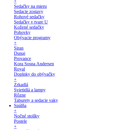
+
Sedačky na mieru
Sedacie zostavy
Rohové sedačky
Sedačky v tvare U
Kožené sedačky
Pohovky
Obývacie programy
+
Siran
Dunaj
Provance
Kora Sosna Andersen
Royal
Doplnky do obývačky
+
Zrkadlá
Svietidlá a lampy
Rôzne
Taburety a sedacie vaky
Spálňa
+
Nočné stolíky
Postele
+