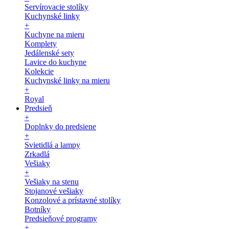
Servírovacie stolíky
Kuchynské linky
+
Kuchyne na mieru
Komplety
Jedálenské sety
Lavice do kuchyne
Kolekcie
Kuchynské linky na mieru
+
Royal
Predsieň
+
Doplnky do predsiene
+
Svietidlá a lampy
Zrkadlá
Vešiaky
+
Vešiaky na stenu
Stojanové vešiaky
Konzolové a prístavné stolíky
Botníky
Predsieňové programy
+