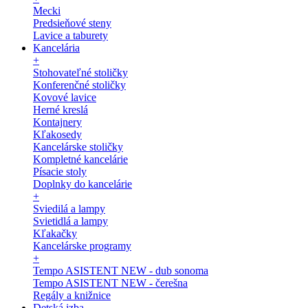
Mecki
Predsieňové steny
Lavice a taburety
Kancelária
+
Stohovateľné stoličky
Konferenčné stoličky
Kovové lavice
Herné kreslá
Kontajnery
Kľakosedy
Kancelárske stoličky
Kompletné kancelárie
Písacie stoly
Doplnky do kancelárie
+
Sviedilá a lampy
Svietidlá a lampy
Kľakačky
Kancelárske programy
+
Tempo ASISTENT NEW - dub sonoma
Tempo ASISTENT NEW - čerešna
Regály a knižnice
Detská izba