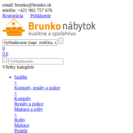
email:
brunko@brunko.sk
telefón:
+421 902 757 676
Registrácia
Prihlásenie
0
0 €
Všetky kategórie
Spálňa
+
Komody, regály a police
+
Komody
Regály a police
Matrace a rošty
+
Rošty
Matrace
Postele