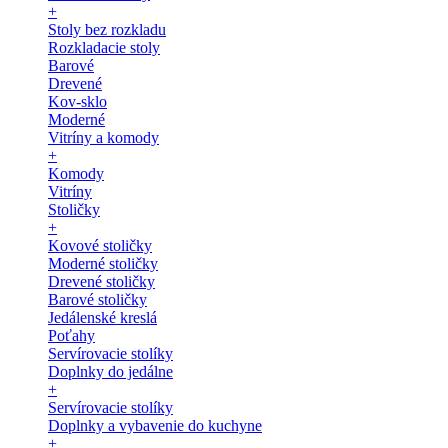
+
Stoly bez rozkladu
Rozkladacie stoly
Barové
Drevené
Kov-sklo
Moderné
Vitríny a komody
+
Komody
Vitríny
Stoličky
+
Kovové stoličky
Moderné stoličky
Drevené stoličky
Barové stoličky
Jedálenské kreslá
Poťahy
Servírovacie stolíky
Doplnky do jedálne
+
Servírovacie stolíky
Doplnky a vybavenie do kuchyne
+