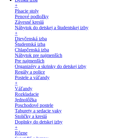
+
Písacie stoly
Penové podložky
Závesné kreslá
Nábytok do detskej a študentskej izby
+
Dievčenská izba
Študentská izba
Chlapčenská izba
Nábytok pre najmenších
Pre najmenších
Organizéry a skrinky do detskej izby
Regály a police
Postele a váľandy
+
Váľandy
Rozkladacie
Jednolôžka
Poschodové postele
Taburety a sedacie vaky
Stoličky a kreslá
Doplnky do detskej izby
+
Rôzne