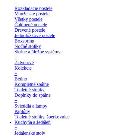
+
Rozkladacie postele
Manželské postele
Všetky postele
Čalúnené postele
Drevené postele
Jednolôžkové postele
Boxspring
Nočné stolíky
Skrine a úložné systémy
+
2-dverové
Kolekcie
+
Betino
Kompletné spálne
Toaletné stolíky
Doplnky do spálne
+
Svietidlá a lampy
Paplóny
Toaletné stolíky, šperkovnice
Kuchyňa a Jedáleň
+
Jedálenské stoly