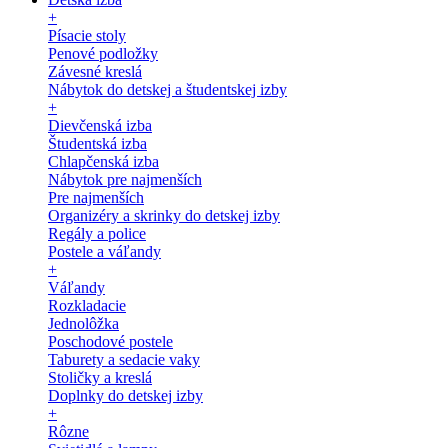
+
Písacie stoly
Penové podložky
Závesné kreslá
Nábytok do detskej a študentskej izby
+
Dievčenská izba
Študentská izba
Chlapčenská izba
Nábytok pre najmenších
Pre najmenších
Organizéry a skrinky do detskej izby
Regály a police
Postele a váľandy
+
Váľandy
Rozkladacie
Jednolôžka
Poschodové postele
Taburety a sedacie vaky
Stoličky a kreslá
Doplnky do detskej izby
+
Rôzne