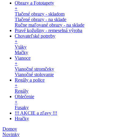
Obrazy a Fototapety
+
Tlačené obrazy - skladom
Tlačené obrazy - na sklade
Ručne maľované obrazy - na sklade
Pravé kožušiny - remeselná výroba
Chovateľské potreby
+
Vtáky
Mačky
Vianoce
+
Vianočné stromčeky
Vianočné stolovanie
Regály a police
+
Regály
Oblečenie
+
Fusaky
!!! AKCIE a zľavy !!!
Hračky
Domov
Novinky