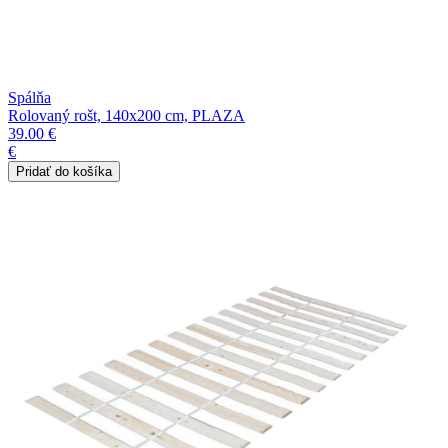
Spálňa
Rolovaný rošt, 140x200 cm, PLAZA
39.00 €
€