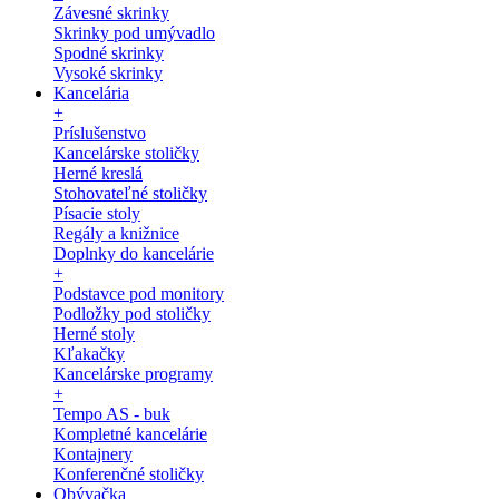
Závesné skrinky
Skrinky pod umývadlo
Spodné skrinky
Vysoké skrinky
Kancelária
+
Príslušenstvo
Kancelárske stoličky
Herné kreslá
Stohovateľné stoličky
Písacie stoly
Regály a knižnice
Doplnky do kancelárie
+
Podstavce pod monitory
Podložky pod stoličky
Herné stoly
Kľakačky
Kancelárske programy
+
Tempo AS - buk
Kompletné kancelárie
Kontajnery
Konferenčné stoličky
Obývačka