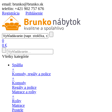
email:
brunko@brunko.sk
telefón:
+421 902 757 676
Registrácia
Prihlásenie
0
0 €
Všetky kategórie
Spálňa
+
Komody, regály a police
+
Komody
Regály a police
Matrace a rošty
+
Rošty
Matrace
Postele