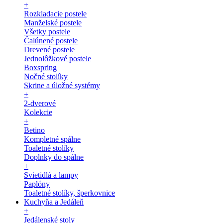
+
Rozkladacie postele
Manželské postele
Všetky postele
Čalúnené postele
Drevené postele
Jednolôžkové postele
Boxspring
Nočné stolíky
Skrine a úložné systémy
+
2-dverové
Kolekcie
+
Betino
Kompletné spálne
Toaletné stolíky
Doplnky do spálne
+
Svietidlá a lampy
Paplóny
Toaletné stolíky, šperkovnice
Kuchyňa a Jedáleň
+
Jedálenské stoly