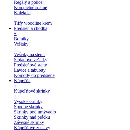
Regály a police
Kompletné spálne
Kolekcie
+
Tiffy woodline krem
Predsieň a chodba
+
Botníky
Vešiaky
+
Vešiaky na stenu
Stojanové vešiaky
Predsieňové steny
Lavice a taburety
Komody do predsiene
Kúpeľňa
+
Kúpeľňové skrinky
+
Vysoké skrinky
Spodné skrinky
Skrinky pod umývadlo
Skrinky nad práčku
Závesné skrinky
Kúpeľňové zostavy