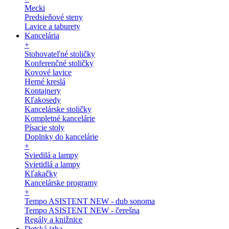
Mecki
Predsieňové steny
Lavice a taburety
Kancelária
+
Stohovateľné stoličky
Konferenčné stoličky
Kovové lavice
Herné kreslá
Kontajnery
Kľakosedy
Kancelárske stoličky
Kompletné kancelárie
Písacie stoly
Doplnky do kancelárie
+
Sviedilá a lampy
Svietidlá a lampy
Kľakačky
Kancelárske programy
+
Tempo ASISTENT NEW - dub sonoma
Tempo ASISTENT NEW - čerešna
Regály a knižnice
Detská izba