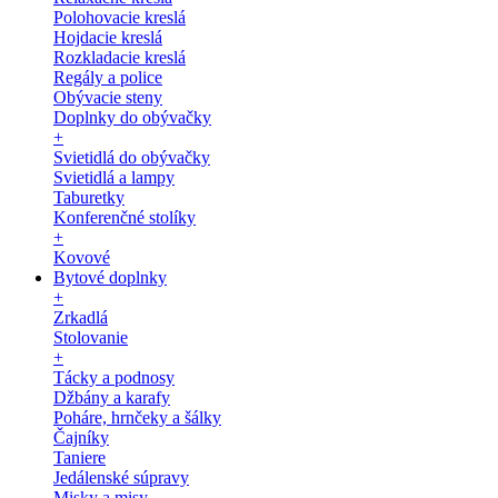
Polohovacie kreslá
Hojdacie kreslá
Rozkladacie kreslá
Regály a police
Obývacie steny
Doplnky do obývačky
+
Svietidlá do obývačky
Svietidlá a lampy
Taburetky
Konferenčné stolíky
+
Kovové
Bytové doplnky
+
Zrkadlá
Stolovanie
+
Tácky a podnosy
Džbány a karafy
Poháre, hrnčeky a šálky
Čajníky
Taniere
Jedálenské súpravy
Misky a misy