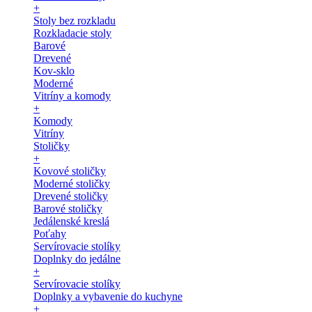
+
Stoly bez rozkladu
Rozkladacie stoly
Barové
Drevené
Kov-sklo
Moderné
Vitríny a komody
+
Komody
Vitríny
Stoličky
+
Kovové stoličky
Moderné stoličky
Drevené stoličky
Barové stoličky
Jedálenské kreslá
Poťahy
Servírovacie stolíky
Doplnky do jedálne
+
Servírovacie stolíky
Doplnky a vybavenie do kuchyne
+