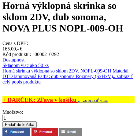
Horná výklopná skrinka so
sklom 2DV, dub sonoma,
NOVA PLUS NOPL-009-OH
Cena s DPH:
165.00,- €
Kód produktu:
0000210292
Dostupnosť:
Skladom viac ako 50 ks
Horná skrinka výklopná so sklom 2DV, NOPL-009-OH Materiál:
DTD laminovaná Farba: dub sonoma Rozmery (ŠxHxV)...
zobraziť
celý popis produktu
+ DARČEK: Zľava v košíku
... zobraziť viac
Množstvo: