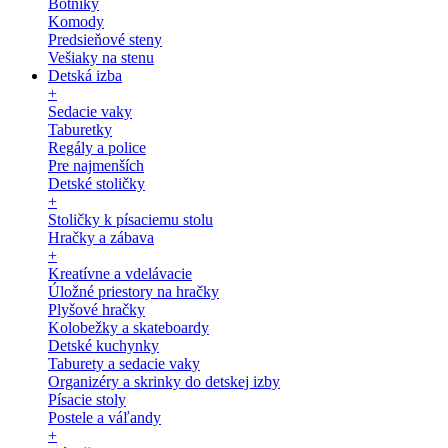
Botníky
Komody
Predsieňové steny
Vešiaky na stenu
Detská izba
+
Sedacie vaky
Taburetky
Regály a police
Pre najmenších
Detské stoličky
+
Stoličky k písaciemu stolu
Hračky a zábava
+
Kreatívne a vdelávacie
Úložné priestory na hračky
Plyšové hračky
Kolobežky a skateboardy
Detské kuchynky
Taburety a sedacie vaky
Organizéry a skrinky do detskej izby
Písacie stoly
Postele a váľandy
+