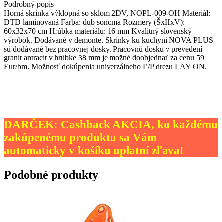
Podrobný popis
Horná skrinka výklopná so sklom 2DV, NOPL-009-OH Materiál:
DTD laminovaná Farba: dub sonoma Rozmery (ŠxHxV):
60x32x70 cm Hrúbka materiálu: 16 mm Kvalitný slovenský
výrobok. Dodávané v demonte. Skrinky ku kuchyni NOVA PLUS
sú dodávané bez pracovnej dosky. Pracovnú dosku v prevedení
granit antracit v hrúbke 38 mm je možné doobjednať za cenu 59
Eur/bm. Možnosť dokúpenia univerzálneho Ľ/P drezu LAY ON.
DARČEK: Cashback AKCIA, ku každému
zakúpenému produktu sa Vám
automaticky v košíku uplatní zľava!
Podobné produkty