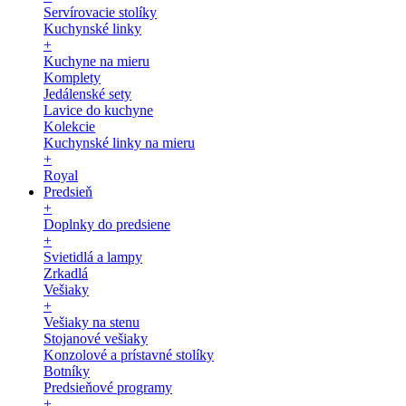
Servírovacie stolíky
Kuchynské linky
+
Kuchyne na mieru
Komplety
Jedálenské sety
Lavice do kuchyne
Kolekcie
Kuchynské linky na mieru
+
Royal
Predsieň
+
Doplnky do predsiene
+
Svietidlá a lampy
Zrkadlá
Vešiaky
+
Vešiaky na stenu
Stojanové vešiaky
Konzolové a prístavné stolíky
Botníky
Predsieňové programy
+