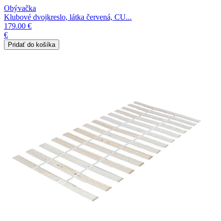
Obývačka
Klubové dvojkreslo, látka červená, CU...
179.00 €
€