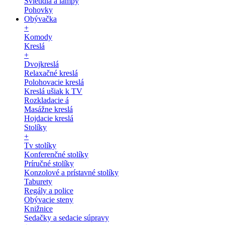
Svietidlá a lampy
Pohovky
Obývačka
+
Komody
Kreslá
+
Dvojkreslá
Relaxačné kreslá
Polohovacie kreslá
Kreslá ušiak k TV
Rozkladacie á
Masážne kreslá
Hojdacie kreslá
Stolíky
+
Tv stolíky
Konferenčné stolíky
Príručné stolíky
Konzolové a prístavné stolíky
Taburety
Regály a police
Obývacie steny
Knižnice
Sedačky a sedacie súpravy