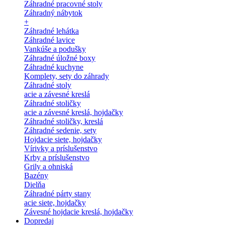
Záhradné pracovné stoly
Záhradný nábytok
+
Záhradné lehátka
Záhradné lavice
Vankúše a podušky
Záhradné úložné boxy
Záhradné kuchyne
Komplety, sety do záhrady
Záhradné stoly
acie a závesné kreslá
Záhradné stoličky
acie a závesné kreslá, hojdačky
Záhradné stoličky, kreslá
Záhradné sedenie, sety
Hojdacie siete, hojdačky
Vírivky a príslušenstvo
Krby a príslušenstvo
Grily a ohniská
Bazény
Dielňa
Záhradné párty stany
acie siete, hojdačky
Závesné hojdacie kreslá, hojdačky
Dopredaj