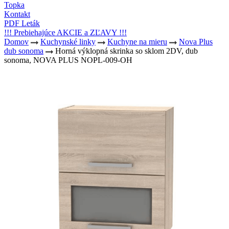
Topka
Kontakt
PDF Leták
!!! Prebiehajúce AKCIE a ZĽAVY !!!
Domov
Kuchynské linky
Kuchyne na mieru
Nova Plus
dub sonoma
Horná výklopná skrinka so sklom 2DV, dub
sonoma, NOVA PLUS NOPL-009-OH