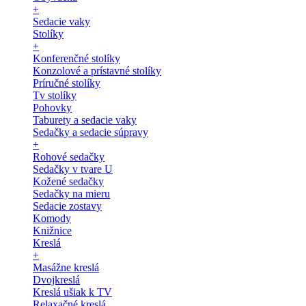
+
Sedacie vaky
Stolíky
+
Konferenčné stolíky
Konzolové a prístavné stolíky
Príručné stolíky
Tv stolíky
Pohovky
Taburety a sedacie vaky
Sedačky a sedacie súpravy
+
Rohové sedačky
Sedačky v tvare U
Kožené sedačky
Sedačky na mieru
Sedacie zostavy
Komody
Knižnice
Kreslá
+
Masážne kreslá
Dvojkreslá
Kreslá ušiak k TV
Relaxačné kreslá