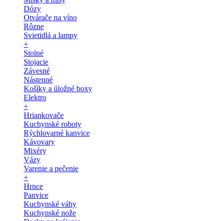
Dózy
Otvárače na víno
Rôzne
Svietidlá a lampy
+
Stolné
Stojacie
Závesné
Nástenné
Košíky a úložné boxy
Elektro
+
Hriankovače
Kuchynské roboty
Rýchlovarné kanvice
Kávovary
Mixéry
Vázy
Varenie a pečenie
+
Hrnce
Panvice
Kuchynské váhy
Kuchynské nože