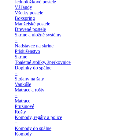
Jednolôžkové postele
Váľandy
Všetky postele
Boxspring
Manželské postele
Drevené postele
Skrine a úložné systémy
+
Nadstavce na skrine
Príslušenstvo
Skrine
Toaletné stolíky, šperkovnice
Doplnky do spálne
+
Stojany na šaty
Vankúše
Matrace a rošty
+
Matrace
Pružinové
Rošty
Komody, regály a police
+
Komody do spálne
Komody