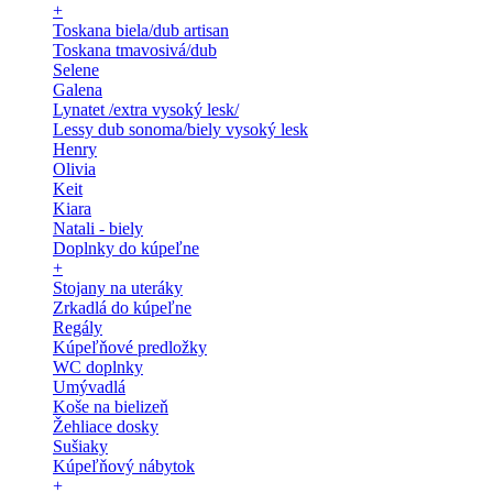
+
Toskana biela/dub artisan
Toskana tmavosivá/dub
Selene
Galena
Lynatet /extra vysoký lesk/
Lessy dub sonoma/biely vysoký lesk
Henry
Olivia
Keit
Kiara
Natali - biely
Doplnky do kúpeľne
+
Stojany na uteráky
Zrkadlá do kúpeľne
Regály
Kúpeľňové predložky
WC doplnky
Umývadlá
Koše na bielizeň
Žehliace dosky
Sušiaky
Kúpeľňový nábytok
+