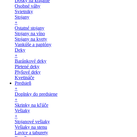
Dosky na krájanie
Osobné váhy
Svietniky
Stojany
+
Ostatné stojany
Stojany na víno
Stojany na kvety
Vankúše a paplóny
Deky
+
Baránkové deky
Pletené deky
Plyšové deky
Kvetináče
Predsieň
+
Doplnky do predsiene
+
Skrinky na kľúče
Vešiaky
+
Stojanové vešiaky
Vešiaky na stenu
Lavice a taburety