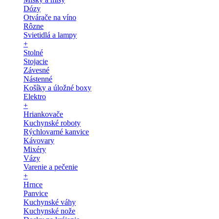
Dózy
Otvárače na víno
Rôzne
Svietidlá a lampy
+
Stolné
Stojacie
Závesné
Nástenné
Košíky a úložné boxy
Elektro
+
Hriankovače
Kuchynské roboty
Rýchlovarné kanvice
Kávovary
Mixéry
Vázy
Varenie a pečenie
+
Hrnce
Panvice
Kuchynské váhy
Kuchynské nože