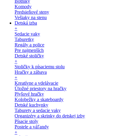
Botníky
Komody
Predsieňové steny
Vešiaky na stenu
Detská izba
+
Sedacie vaky
Taburetky
Regály a police
Pre najmenších
Detské stoličky
+
Stoličky k písaciemu stolu
Hračky a zábava
+
Kreatívne a vdelávacie
Úložné priestory na hračky
Plyšové hračky
Kolobežky a skateboardy
Detské kuchynky
Taburety a sedacie vaky
Organizéry a skrinky do detskej izby
Písacie stoly
Postele a váľandy
+