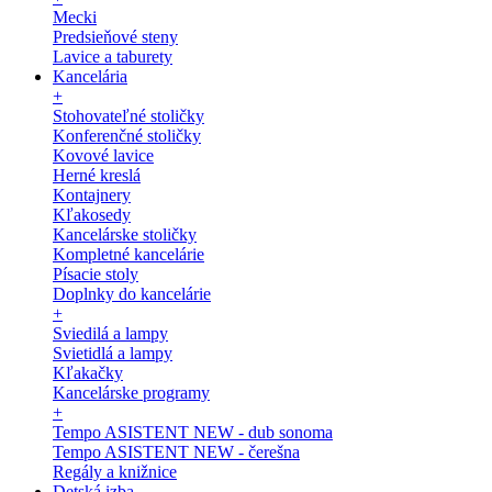
Mecki
Predsieňové steny
Lavice a taburety
Kancelária
+
Stohovateľné stoličky
Konferenčné stoličky
Kovové lavice
Herné kreslá
Kontajnery
Kľakosedy
Kancelárske stoličky
Kompletné kancelárie
Písacie stoly
Doplnky do kancelárie
+
Sviedilá a lampy
Svietidlá a lampy
Kľakačky
Kancelárske programy
+
Tempo ASISTENT NEW - dub sonoma
Tempo ASISTENT NEW - čerešna
Regály a knižnice
Detská izba