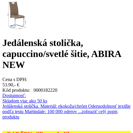
Jedálenská stolička,
capuccino/svetlé šitie, ABIRA
NEW
Cena s DPH:
53.90,- €
Kód produktu:
0000182220
Dostupnosť:
Skladom viac ako 50 ks
Jedálenská stolička. Materiál: ekokoža/chróm Oderuodolnosť textílie
podľa testu Martindale: 100 000 oderov ...
zobraziť celý popis
produktu