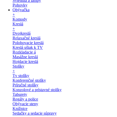
Svietidlá a lampy
Pohovky
Obývačka
+
Komody
Kreslá
+
Dvojkreslá
Relaxačné kreslá
Polohovacie kreslá
Kreslá ušiak k TV
Rozkladacie á
Masážne kreslá
Hojdacie kreslá
Stolíky
+
Tv stolíky
Konferenčné stolíky
Príručné stolíky
Konzolové a prístavné stolíky
Taburety
Regály a police
Obývacie steny
Knižnice
Sedačky a sedacie súpravy