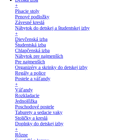
+
Písacie stoly
Penové podložky
Závesné kreslá
Nábytok do detskej a študentskej izby
+
Dievčenská izba
Študentská izba
Chlapčenská izba
Nábytok pre najmenších
Pre najmenších
Organizéry a skrinky do detskej izby
Regály a police
Postele a váľandy
+
Váľandy
Rozkladacie
Jednolôžka
Poschodové postele
Taburety a sedacie vaky
Stoličky a kreslá
Doplnky do detskej izby
+
Rôzne