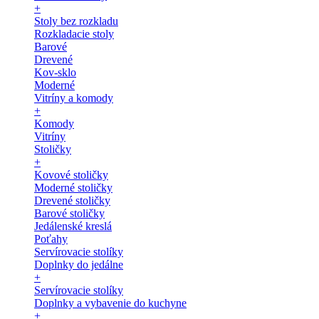
+
Stoly bez rozkladu
Rozkladacie stoly
Barové
Drevené
Kov-sklo
Moderné
Vitríny a komody
+
Komody
Vitríny
Stoličky
+
Kovové stoličky
Moderné stoličky
Drevené stoličky
Barové stoličky
Jedálenské kreslá
Poťahy
Servírovacie stolíky
Doplnky do jedálne
+
Servírovacie stolíky
Doplnky a vybavenie do kuchyne
+