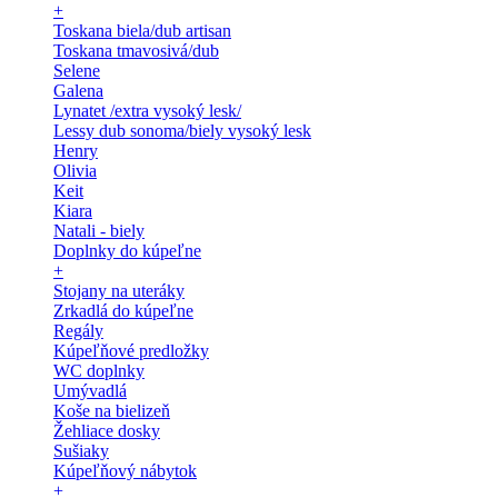
+
Toskana biela/dub artisan
Toskana tmavosivá/dub
Selene
Galena
Lynatet /extra vysoký lesk/
Lessy dub sonoma/biely vysoký lesk
Henry
Olivia
Keit
Kiara
Natali - biely
Doplnky do kúpeľne
+
Stojany na uteráky
Zrkadlá do kúpeľne
Regály
Kúpeľňové predložky
WC doplnky
Umývadlá
Koše na bielizeň
Žehliace dosky
Sušiaky
Kúpeľňový nábytok
+