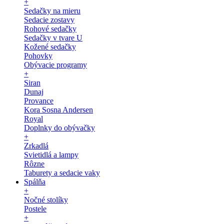
+
Sedačky na mieru
Sedacie zostavy
Rohové sedačky
Sedačky v tvare U
Kožené sedačky
Pohovky
Obývacie programy
+
Siran
Dunaj
Provance
Kora Sosna Andersen
Royal
Doplnky do obývačky
+
Zrkadlá
Svietidlá a lampy
Rôzne
Taburety a sedacie vaky
Spálňa
+
Nočné stolíky
Postele
+