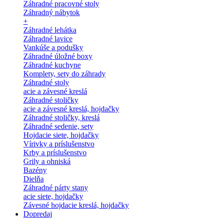
Záhradné pracovné stoly
Záhradný nábytok
+
Záhradné lehátka
Záhradné lavice
Vankúše a podušky
Záhradné úložné boxy
Záhradné kuchyne
Komplety, sety do záhrady
Záhradné stoly
acie a závesné kreslá
Záhradné stoličky
acie a závesné kreslá, hojdačky
Záhradné stoličky, kreslá
Záhradné sedenie, sety
Hojdacie siete, hojdačky
Vírivky a príslušenstvo
Krby a príslušenstvo
Grily a ohniská
Bazény
Dielňa
Záhradné párty stany
acie siete, hojdačky
Závesné hojdacie kreslá, hojdačky
Dopredaj