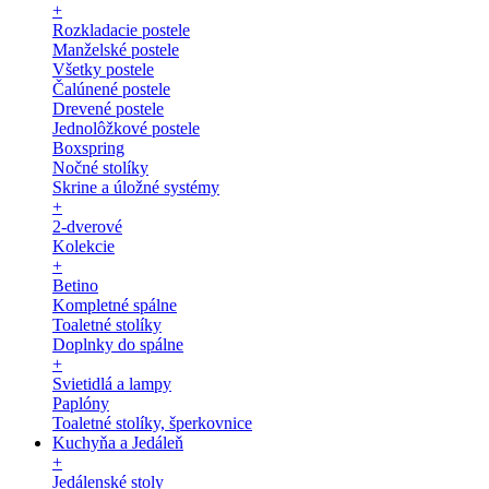
+
Rozkladacie postele
Manželské postele
Všetky postele
Čalúnené postele
Drevené postele
Jednolôžkové postele
Boxspring
Nočné stolíky
Skrine a úložné systémy
+
2-dverové
Kolekcie
+
Betino
Kompletné spálne
Toaletné stolíky
Doplnky do spálne
+
Svietidlá a lampy
Paplóny
Toaletné stolíky, šperkovnice
Kuchyňa a Jedáleň
+
Jedálenské stoly