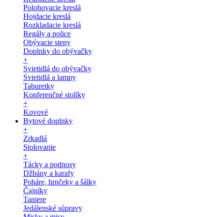
Polohovacie kreslá
Hojdacie kreslá
Rozkladacie kreslá
Regály a police
Obývacie steny
Doplnky do obývačky
+
Svietidlá do obývačky
Svietidlá a lampy
Taburetky
Konferenčné stolíky
+
Kovové
Bytové doplnky
+
Zrkadlá
Stolovanie
+
Tácky a podnosy
Džbány a karafy
Poháre, hrnčeky a šálky
Čajníky
Taniere
Jedálenské súpravy
Misky a misy