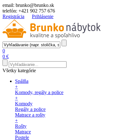
email:
brunko@brunko.sk
telefón:
+421 902 757 676
Registrácia
Prihlásenie
0
0 €
Všetky kategórie
Spálňa
+
Komody, regály a police
+
Komody
Regály a police
Matrace a rošty
+
Rošty
Matrace
Postele