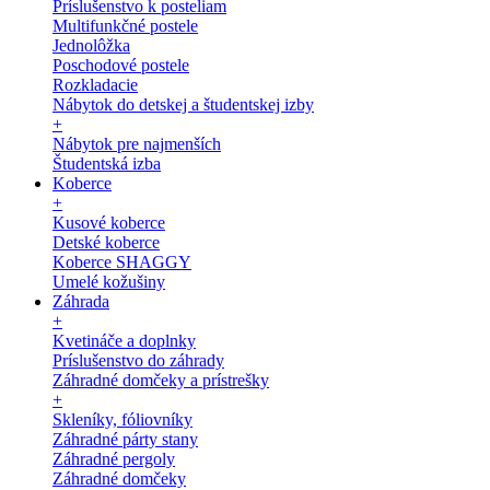
Príslušenstvo k posteliam
Multifunkčné postele
Jednolôžka
Poschodové postele
Rozkladacie
Nábytok do detskej a študentskej izby
+
Nábytok pre najmenších
Študentská izba
Koberce
+
Kusové koberce
Detské koberce
Koberce SHAGGY
Umelé kožušiny
Záhrada
+
Kvetináče a doplnky
Príslušenstvo do záhrady
Záhradné domčeky a prístrešky
+
Skleníky, fóliovníky
Záhradné párty stany
Záhradné pergoly
Záhradné domčeky