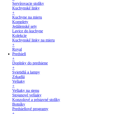
Servírovacie stolíky
Kuchynské linky
+
Kuchyne na mieru
Komplety
Jedálenské sety
Lavice do kuchyne
Kolekcie
Kuchynské linky na mieru
+
Royal
Predsieň
+
Doplnky do predsiene
+
Svietidlá a lampy
Zrkadlá
Vešiaky
+
Vešiaky na stenu
Stojanové vešiaky
Konzolové a prístavné stolíky
Botníky
Predsieňové programy
+