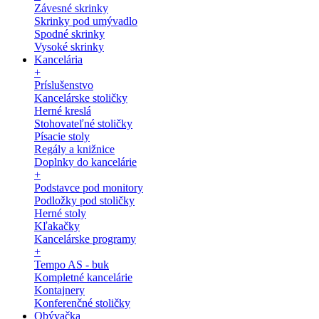
Závesné skrinky
Skrinky pod umývadlo
Spodné skrinky
Vysoké skrinky
Kancelária
+
Príslušenstvo
Kancelárske stoličky
Herné kreslá
Stohovateľné stoličky
Písacie stoly
Regály a knižnice
Doplnky do kancelárie
+
Podstavce pod monitory
Podložky pod stoličky
Herné stoly
Kľakačky
Kancelárske programy
+
Tempo AS - buk
Kompletné kancelárie
Kontajnery
Konferenčné stoličky
Obývačka