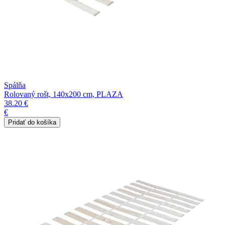
Spálňa
Rolovaný rošt, 140x200 cm, PLAZA
38.20 €
€