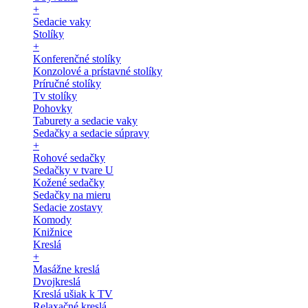
+
Sedacie vaky
Stolíky
+
Konferenčné stolíky
Konzolové a prístavné stolíky
Príručné stolíky
Tv stolíky
Pohovky
Taburety a sedacie vaky
Sedačky a sedacie súpravy
+
Rohové sedačky
Sedačky v tvare U
Kožené sedačky
Sedačky na mieru
Sedacie zostavy
Komody
Knižnice
Kreslá
+
Masážne kreslá
Dvojkreslá
Kreslá ušiak k TV
Relaxačné kreslá