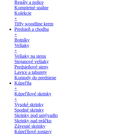
Regály a police
Kompletné spálne
Kolekcie
+
Tiffy woodline krem
Predsieň a chodba
+
Botníky
Vešiaky
+
Vešiaky na stenu
Stojanové vešiaky
Predsieňové steny
Lavice a taburety
Komody do predsiene
Kúpeľňa
+
Kúpeľňové skrinky
+
Vysoké skrinky
Spodné skrinky
Skrinky pod umývadlo
Skrinky nad práčku
Závesné skrinky
Kúpeľňové zostavy