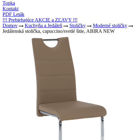
Topka
Kontakt
PDF Leták
!!! Prebiehajúce AKCIE a ZĽAVY !!!
Domov
Kuchyňa a Jedáleň
Stoličky
Moderné stoličky
Jedálenská stolička, capuccino/svetlé šitie, ABIRA NEW