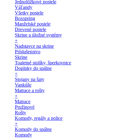
Jednolôžkové postele
Váľandy
Všetky postele
Boxspring
Manželské postele
Drevené postele
Skrine a úložné systémy
+
Nadstavce na skrine
Príslušenstvo
Skrine
Toaletné stolíky, šperkovnice
Doplnky do spálne
+
Stojany na šaty
Vankúše
Matrace a rošty
+
Matrace
Pružinové
Rošty
Komody, regály a police
+
Komody do spálne
Komody