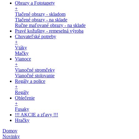
Obrazy a Fototapety
+
Tlačené obrazy - skladom
Tlačené obrazy - na sklade
Ručne maľované obrazy - na sklade
Pravé kožušiny - remeselná výroba
Chovateľské potreby
+
Vtáky
Mačky
Vianoce
+
Vianočné stromčeky
Vianočné stolovanie
Regály a police
+
Regály
Oblečenie
+
Fusaky
!!! AKCIE a zľavy !!!
Hračky
Domov
Novinky