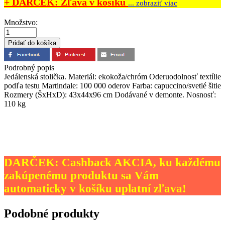
+ DARČEK: Zľava v košíku
... zobraziť viac
Množstvo:
Podrobný popis
Jedálenská stolička. Materiál: ekokoža/chróm Oderuodolnosť textílie
podľa testu Martindale: 100 000 oderov Farba: capuccino/svetlé šitie
Rozmery (ŠxHxD): 43x44x96 cm Dodávané v demonte. Nosnosť:
110 kg
DARČEK: Cashback AKCIA, ku každému
zakúpenému produktu sa Vám
automaticky v košíku uplatní zľava!
Podobné produkty