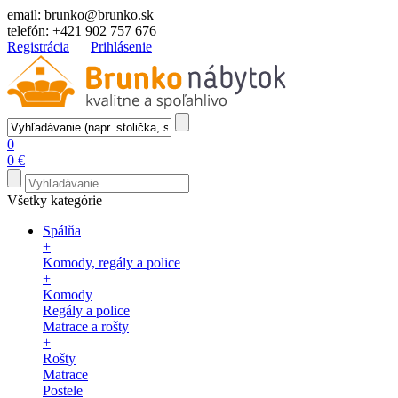
email:
brunko@brunko.sk
telefón:
+421 902 757 676
Registrácia
Prihlásenie
0
0 €
Všetky kategórie
Spálňa
+
Komody, regály a police
+
Komody
Regály a police
Matrace a rošty
+
Rošty
Matrace
Postele