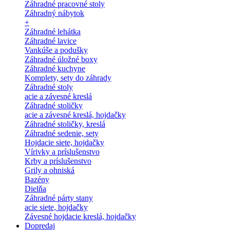
Záhradné pracovné stoly
Záhradný nábytok
+
Záhradné lehátka
Záhradné lavice
Vankúše a podušky
Záhradné úložné boxy
Záhradné kuchyne
Komplety, sety do záhrady
Záhradné stoly
acie a závesné kreslá
Záhradné stoličky
acie a závesné kreslá, hojdačky
Záhradné stoličky, kreslá
Záhradné sedenie, sety
Hojdacie siete, hojdačky
Vírivky a príslušenstvo
Krby a príslušenstvo
Grily a ohniská
Bazény
Dielňa
Záhradné párty stany
acie siete, hojdačky
Závesné hojdacie kreslá, hojdačky
Dopredaj