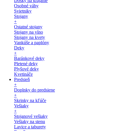
Dosky na krájanie
Osobné váhy
Svietniky
Stojany
+
Ostatné stojany
Stojany na víno
Stojany na kvety
Vankúše a paplóny
Deky
+
Baránkové deky
Pletené deky
Plyšové deky
Kvetináče
Predsieň
+
Doplnky do predsiene
+
Skrinky na kľúče
Vešiaky
+
Stojanové vešiaky
Vešiaky na stenu
Lavice a taburety