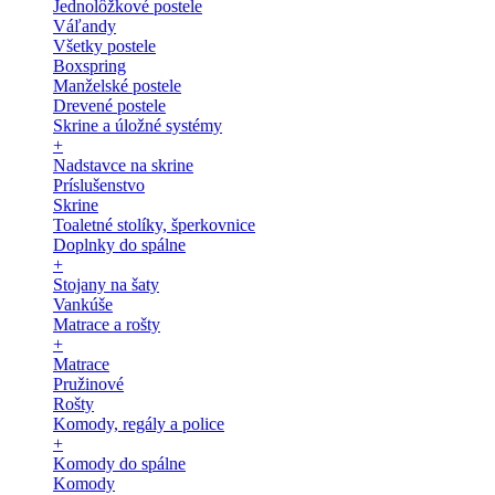
Jednolôžkové postele
Váľandy
Všetky postele
Boxspring
Manželské postele
Drevené postele
Skrine a úložné systémy
+
Nadstavce na skrine
Príslušenstvo
Skrine
Toaletné stolíky, šperkovnice
Doplnky do spálne
+
Stojany na šaty
Vankúše
Matrace a rošty
+
Matrace
Pružinové
Rošty
Komody, regály a police
+
Komody do spálne
Komody