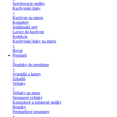
Servírovacie stolíky
Kuchynské linky
+
Kuchyne na mieru
Komplety
Jedálenské sety
Lavice do kuchyne
Kolekcie
Kuchynské linky na mieru
+
Royal
Predsieň
+
Doplnky do predsiene
+
Svietidlá a lampy
Zrkadlá
Vešiaky
+
Vešiaky na stenu
Stojanové vešiaky
Konzolové a prístavné stolíky
Botníky
Predsieňové programy
+