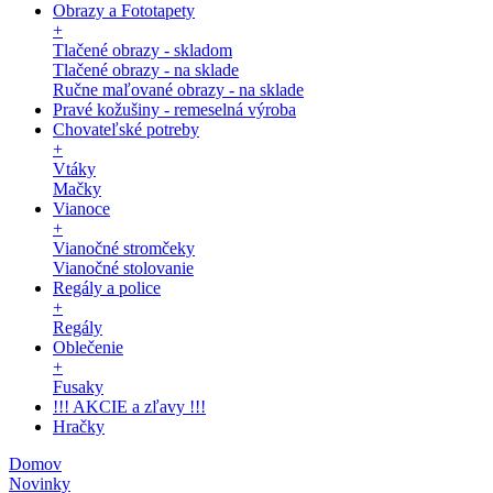
Obrazy a Fototapety
+
Tlačené obrazy - skladom
Tlačené obrazy - na sklade
Ručne maľované obrazy - na sklade
Pravé kožušiny - remeselná výroba
Chovateľské potreby
+
Vtáky
Mačky
Vianoce
+
Vianočné stromčeky
Vianočné stolovanie
Regály a police
+
Regály
Oblečenie
+
Fusaky
!!! AKCIE a zľavy !!!
Hračky
Domov
Novinky