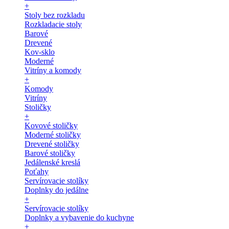
+
Stoly bez rozkladu
Rozkladacie stoly
Barové
Drevené
Kov-sklo
Moderné
Vitríny a komody
+
Komody
Vitríny
Stoličky
+
Kovové stoličky
Moderné stoličky
Drevené stoličky
Barové stoličky
Jedálenské kreslá
Poťahy
Servírovacie stolíky
Doplnky do jedálne
+
Servírovacie stolíky
Doplnky a vybavenie do kuchyne
+