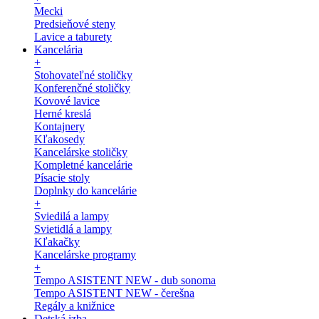
Mecki
Predsieňové steny
Lavice a taburety
Kancelária
+
Stohovateľné stoličky
Konferenčné stoličky
Kovové lavice
Herné kreslá
Kontajnery
Kľakosedy
Kancelárske stoličky
Kompletné kancelárie
Písacie stoly
Doplnky do kancelárie
+
Sviedilá a lampy
Svietidlá a lampy
Kľakačky
Kancelárske programy
+
Tempo ASISTENT NEW - dub sonoma
Tempo ASISTENT NEW - čerešna
Regály a knižnice
Detská izba