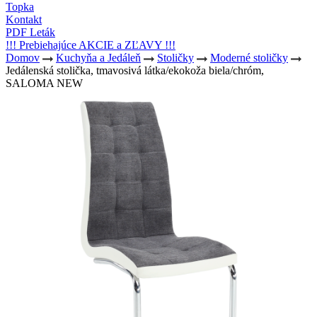
Topka
Kontakt
PDF Leták
!!! Prebiehajúce AKCIE a ZĽAVY !!!
Domov
Kuchyňa a Jedáleň
Stoličky
Moderné stoličky
Jedálenská stolička, tmavosivá látka/ekokoža biela/chróm,
SALOMA NEW