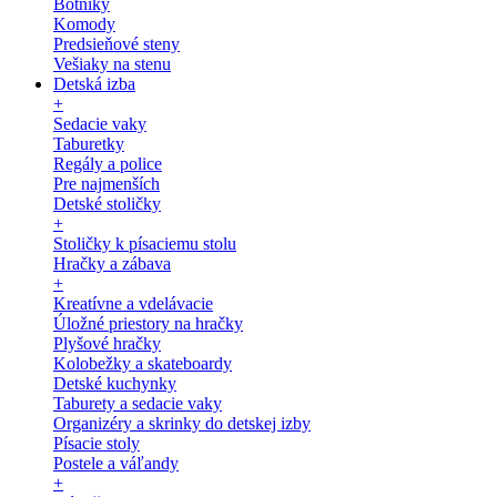
Botníky
Komody
Predsieňové steny
Vešiaky na stenu
Detská izba
+
Sedacie vaky
Taburetky
Regály a police
Pre najmenších
Detské stoličky
+
Stoličky k písaciemu stolu
Hračky a zábava
+
Kreatívne a vdelávacie
Úložné priestory na hračky
Plyšové hračky
Kolobežky a skateboardy
Detské kuchynky
Taburety a sedacie vaky
Organizéry a skrinky do detskej izby
Písacie stoly
Postele a váľandy
+