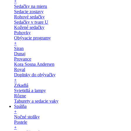
+
Sedačky na mieru
Sedacie zostavy
Rohové sedačky
Sedačky v tvare U
Kožené sedačky
Pohovky
Obývacie programy
+
Siran
Dunaj
Provance
Kora Sosna Andersen
Royal
Doplnky do obývačky
+
Zrkadlá
Svietidlá a lampy
Rôzne
Taburety a sedacie vaky
Spálňa
+
Nočné stolíky
Postele
+