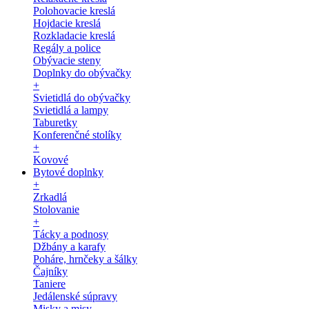
Polohovacie kreslá
Hojdacie kreslá
Rozkladacie kreslá
Regály a police
Obývacie steny
Doplnky do obývačky
+
Svietidlá do obývačky
Svietidlá a lampy
Taburetky
Konferenčné stolíky
+
Kovové
Bytové doplnky
+
Zrkadlá
Stolovanie
+
Tácky a podnosy
Džbány a karafy
Poháre, hrnčeky a šálky
Čajníky
Taniere
Jedálenské súpravy
Misky a misy