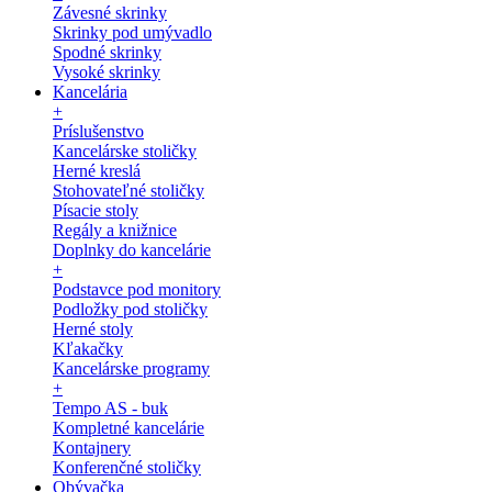
Závesné skrinky
Skrinky pod umývadlo
Spodné skrinky
Vysoké skrinky
Kancelária
+
Príslušenstvo
Kancelárske stoličky
Herné kreslá
Stohovateľné stoličky
Písacie stoly
Regály a knižnice
Doplnky do kancelárie
+
Podstavce pod monitory
Podložky pod stoličky
Herné stoly
Kľakačky
Kancelárske programy
+
Tempo AS - buk
Kompletné kancelárie
Kontajnery
Konferenčné stoličky
Obývačka