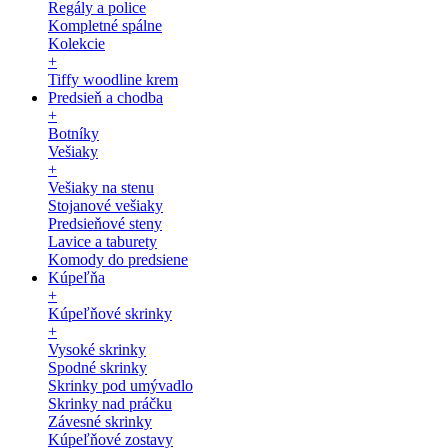
Regály a police
Kompletné spálne
Kolekcie
+
Tiffy woodline krem
Predsieň a chodba
+
Botníky
Vešiaky
+
Vešiaky na stenu
Stojanové vešiaky
Predsieňové steny
Lavice a taburety
Komody do predsiene
Kúpeľňa
+
Kúpeľňové skrinky
+
Vysoké skrinky
Spodné skrinky
Skrinky pod umývadlo
Skrinky nad práčku
Závesné skrinky
Kúpeľňové zostavy