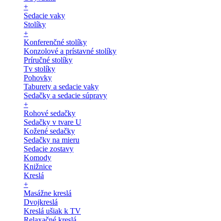
+
Sedacie vaky
Stolíky
+
Konferenčné stolíky
Konzolové a prístavné stolíky
Príručné stolíky
Tv stolíky
Pohovky
Taburety a sedacie vaky
Sedačky a sedacie súpravy
+
Rohové sedačky
Sedačky v tvare U
Kožené sedačky
Sedačky na mieru
Sedacie zostavy
Komody
Knižnice
Kreslá
+
Masážne kreslá
Dvojkreslá
Kreslá ušiak k TV
Relaxačné kreslá