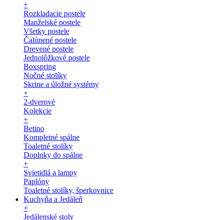
+
Rozkladacie postele
Manželské postele
Všetky postele
Čalúnené postele
Drevené postele
Jednolôžkové postele
Boxspring
Nočné stolíky
Skrine a úložné systémy
+
2-dverové
Kolekcie
+
Betino
Kompletné spálne
Toaletné stolíky
Doplnky do spálne
+
Svietidlá a lampy
Paplóny
Toaletné stolíky, šperkovnice
Kuchyňa a Jedáleň
+
Jedálenské stoly