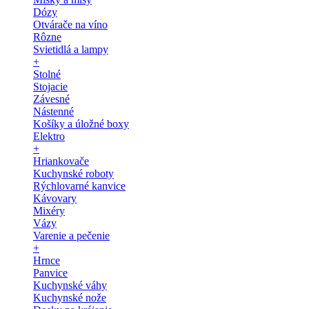
Dózy
Otvárače na víno
Rôzne
Svietidlá a lampy
+
Stolné
Stojacie
Závesné
Nástenné
Košíky a úložné boxy
Elektro
+
Hriankovače
Kuchynské roboty
Rýchlovarné kanvice
Kávovary
Mixéry
Vázy
Varenie a pečenie
+
Hrnce
Panvice
Kuchynské váhy
Kuchynské nože