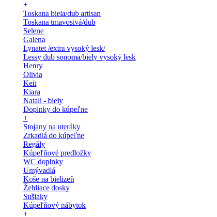
+
Toskana biela/dub artisan
Toskana tmavosivá/dub
Selene
Galena
Lynatet /extra vysoký lesk/
Lessy dub sonoma/biely vysoký lesk
Henry
Olivia
Keit
Kiara
Natali - biely
Doplnky do kúpeľne
+
Stojany na uteráky
Zrkadlá do kúpeľne
Regály
Kúpeľňové predložky
WC doplnky
Umývadlá
Koše na bielizeň
Žehliace dosky
Sušiaky
Kúpeľňový nábytok
+