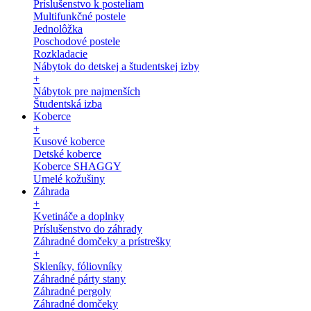
Príslušenstvo k posteliam
Multifunkčné postele
Jednolôžka
Poschodové postele
Rozkladacie
Nábytok do detskej a študentskej izby
+
Nábytok pre najmenších
Študentská izba
Koberce
+
Kusové koberce
Detské koberce
Koberce SHAGGY
Umelé kožušiny
Záhrada
+
Kvetináče a doplnky
Príslušenstvo do záhrady
Záhradné domčeky a prístrešky
+
Skleníky, fóliovníky
Záhradné párty stany
Záhradné pergoly
Záhradné domčeky