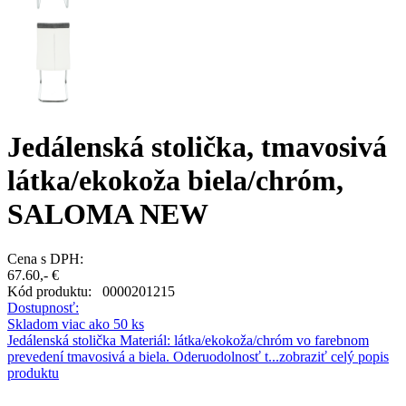
Jedálenská stolička, tmavosivá
látka/ekokoža biela/chróm,
SALOMA NEW
Cena s DPH:
67.60,- €
Kód produktu:
0000201215
Dostupnosť:
Skladom viac ako 50 ks
Jedálenská stolička Materiál: látka/ekokoža/chróm vo farebnom
prevedení tmavosivá a biela. Oderuodolnosť t...
zobraziť celý popis
produktu