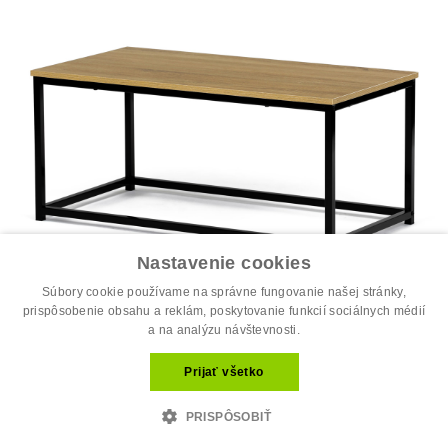
Nastavenie cookies
Súbory cookie používame na správne fungovanie našej stránky,
prispôsobenie obsahu a reklám, poskytovanie funkcií sociálnych médií
a na analýzu návštevnosti.
Stôl konferenčný, 90x48x41 cm, MDF, d...
Prijať všetko
19.60 €
35.00 €
PRISPÔSOBIŤ