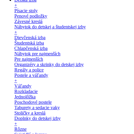
+
Písacie stoly
Penové podložky
Závesné kreslá
Nábytok do detskej a študentskej izby
+
Dievčenská izba
Študentská izba
Chlapčenská izba
Nábytok pre najmenších
Pre najmenších
Organizéry a skrinky do detskej izby
Regály a police
Postele a váľandy
+
Váľandy
Rozkladacie
Jednolôžka
Poschodové postele
Taburety a sedacie vaky
Stoličky a kreslá
Doplnky do detskej izby
+
Rôzne