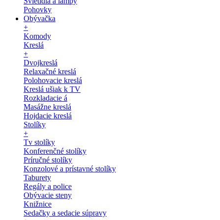
Svietidlá a lampy
Pohovky
Obývačka
+
Komody
Kreslá
+
Dvojkreslá
Relaxačné kreslá
Polohovacie kreslá
Kreslá ušiak k TV
Rozkladacie á
Masážne kreslá
Hojdacie kreslá
Stolíky
+
Tv stolíky
Konferenčné stolíky
Príručné stolíky
Konzolové a prístavné stolíky
Taburety
Regály a police
Obývacie steny
Knižnice
Sedačky a sedacie súpravy