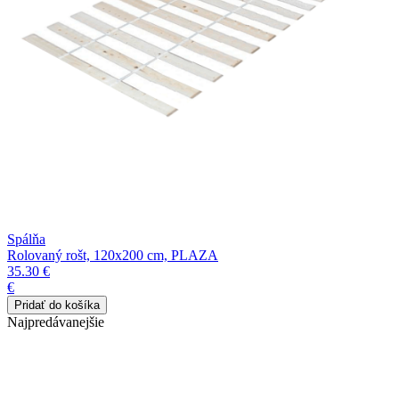
Spálňa
Rolovaný rošt, 120x200 cm, PLAZA
35.30 €
€
Najpredávanejšie