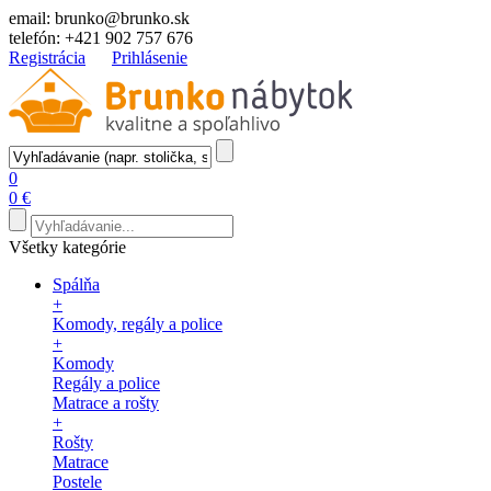
email:
brunko@brunko.sk
telefón:
+421 902 757 676
Registrácia
Prihlásenie
0
0 €
Všetky kategórie
Spálňa
+
Komody, regály a police
+
Komody
Regály a police
Matrace a rošty
+
Rošty
Matrace
Postele