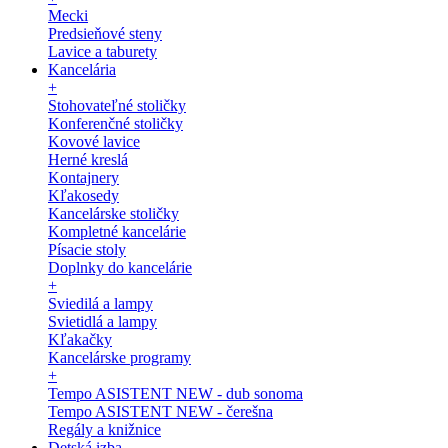
Mecki
Predsieňové steny
Lavice a taburety
Kancelária
+
Stohovateľné stoličky
Konferenčné stoličky
Kovové lavice
Herné kreslá
Kontajnery
Kľakosedy
Kancelárske stoličky
Kompletné kancelárie
Písacie stoly
Doplnky do kancelárie
+
Sviedilá a lampy
Svietidlá a lampy
Kľakačky
Kancelárske programy
+
Tempo ASISTENT NEW - dub sonoma
Tempo ASISTENT NEW - čerešna
Regály a knižnice
Detská izba