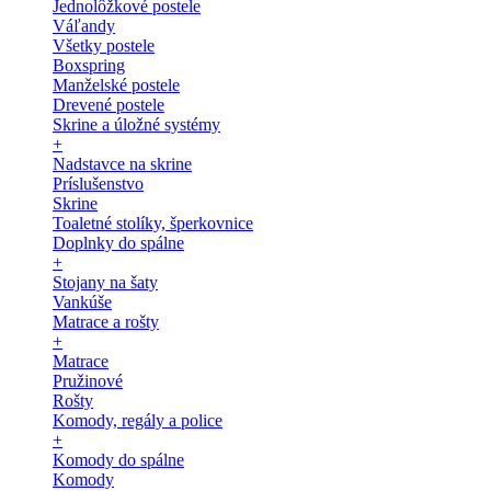
Jednolôžkové postele
Váľandy
Všetky postele
Boxspring
Manželské postele
Drevené postele
Skrine a úložné systémy
+
Nadstavce na skrine
Príslušenstvo
Skrine
Toaletné stolíky, šperkovnice
Doplnky do spálne
+
Stojany na šaty
Vankúše
Matrace a rošty
+
Matrace
Pružinové
Rošty
Komody, regály a police
+
Komody do spálne
Komody