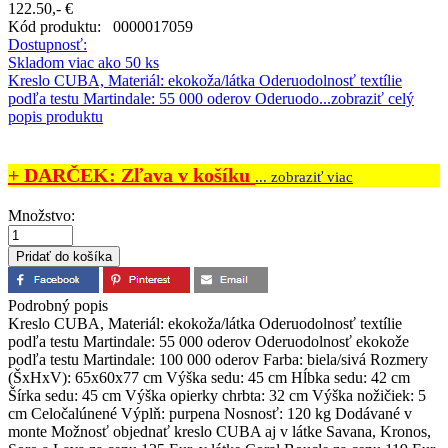
122.50,- €
Kód produktu:
0000017059
Dostupnosť:
Skladom viac ako 50 ks
Kreslo CUBA, Materiál: ekokoža/látka Oderuodolnosť textílie
podľa testu Martindale: 55 000 oderov Oderuodo...
zobraziť celý
popis produktu
+ DARČEK: Zľava v košíku
... zobraziť viac
Množstvo:
Podrobný popis
Kreslo CUBA, Materiál: ekokoža/látka Oderuodolnosť textílie
podľa testu Martindale: 55 000 oderov Oderuodolnosť ekokože
podľa testu Martindale: 100 000 oderov Farba: biela/sivá Rozmery
(ŠxHxV): 65x60x77 cm Výška sedu: 45 cm Hĺbka sedu: 42 cm
Šírka sedu: 45 cm Výška opierky chrbta: 32 cm Výška nožičiek: 5
cm Celočalúnené Výplň: purpena Nosnosť: 120 kg Dodávané v
monte Možnosť objednať kreslo CUBA aj v látke Savana, Kronos,