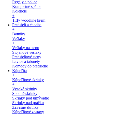
Regály a police
Kompletné spálne
Kolekcie
+
Tiffy woodline krem
Predsieň a chodba
+
Botníky
Vešiaky
+
Vešiaky na stenu
Stojanové vešiaky
Predsieňové steny
Lavice a taburety
Komody do predsiene
Kúpeľňa
+
Kúpeľňové skrinky
+
Vysoké skrinky
Spodné skrinky
Skrinky pod umývadlo
Skrinky nad práčku
Závesné skrinky
Kúpeľňové zostavy