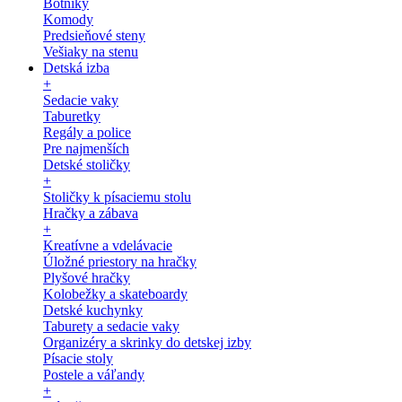
Botníky
Komody
Predsieňové steny
Vešiaky na stenu
Detská izba
+
Sedacie vaky
Taburetky
Regály a police
Pre najmenších
Detské stoličky
+
Stoličky k písaciemu stolu
Hračky a zábava
+
Kreatívne a vdelávacie
Úložné priestory na hračky
Plyšové hračky
Kolobežky a skateboardy
Detské kuchynky
Taburety a sedacie vaky
Organizéry a skrinky do detskej izby
Písacie stoly
Postele a váľandy
+