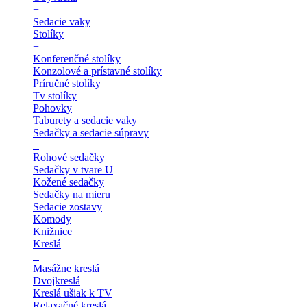
+
Sedacie vaky
Stolíky
+
Konferenčné stolíky
Konzolové a prístavné stolíky
Príručné stolíky
Tv stolíky
Pohovky
Taburety a sedacie vaky
Sedačky a sedacie súpravy
+
Rohové sedačky
Sedačky v tvare U
Kožené sedačky
Sedačky na mieru
Sedacie zostavy
Komody
Knižnice
Kreslá
+
Masážne kreslá
Dvojkreslá
Kreslá ušiak k TV
Relaxačné kreslá