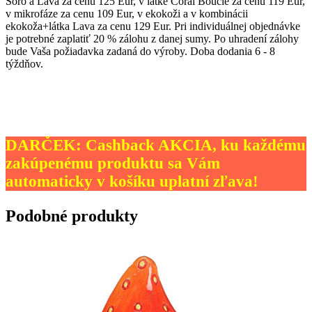
Soro a Lava za cenu 125 Eur, v látke Coral Boucle za cenu 119 Eur,
v mikrofáze za cenu 109 Eur, v ekokoži a v kombinácii
ekokoža+látka Lava za cenu 129 Eur. Pri individuálnej objednávke
je potrebné zaplatiť 20 % zálohu z danej sumy. Po uhradení zálohy
bude Vaša požiadavka zadaná do výroby. Doba dodania 6 - 8
týždňov.
DARČEK: Cashback AKCIA, ku každému
zakúpenému produktu sa Vám
automaticky v košíku uplatní zľava!
Podobné produkty