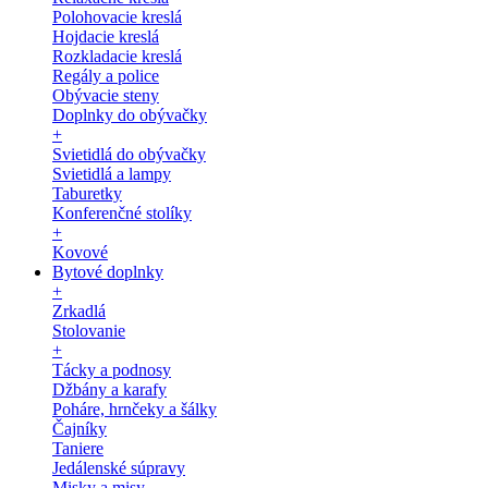
Polohovacie kreslá
Hojdacie kreslá
Rozkladacie kreslá
Regály a police
Obývacie steny
Doplnky do obývačky
+
Svietidlá do obývačky
Svietidlá a lampy
Taburetky
Konferenčné stolíky
+
Kovové
Bytové doplnky
+
Zrkadlá
Stolovanie
+
Tácky a podnosy
Džbány a karafy
Poháre, hrnčeky a šálky
Čajníky
Taniere
Jedálenské súpravy
Misky a misy