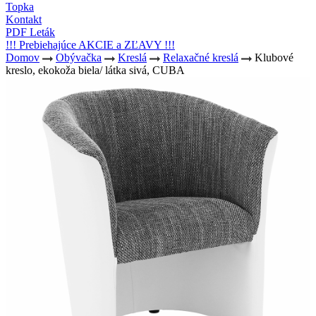
Topka
Kontakt
PDF Leták
!!! Prebiehajúce AKCIE a ZĽAVY !!!
Domov
Obývačka
Kreslá
Relaxačné kreslá
Klubové
kreslo, ekokoža biela/ látka sivá, CUBA