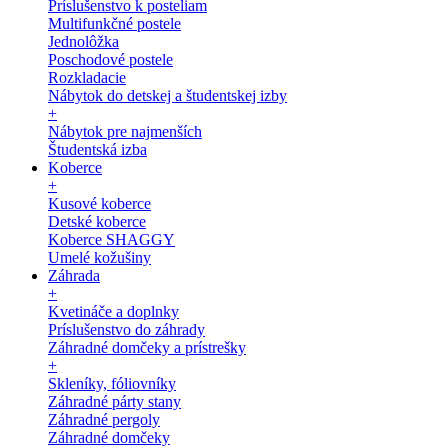
Príslušenstvo k posteliam
Multifunkčné postele
Jednolôžka
Poschodové postele
Rozkladacie
Nábytok do detskej a študentskej izby
+
Nábytok pre najmenších
Študentská izba
Koberce
+
Kusové koberce
Detské koberce
Koberce SHAGGY
Umelé kožušiny
Záhrada
+
Kvetináče a doplnky
Príslušenstvo do záhrady
Záhradné domčeky a prístrešky
+
Skleníky, fóliovníky
Záhradné párty stany
Záhradné pergoly
Záhradné domčeky