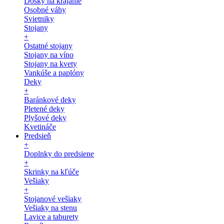
Dosky na krájanie
Osobné váhy
Svietniky
Stojany
+
Ostatné stojany
Stojany na víno
Stojany na kvety
Vankúše a paplóny
Deky
+
Baránkové deky
Pletené deky
Plyšové deky
Kvetináče
Predsieň
+
Doplnky do predsiene
+
Skrinky na kľúče
Vešiaky
+
Stojanové vešiaky
Vešiaky na stenu
Lavice a taburety