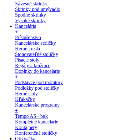
Závesné skrinky
Skrinky pod umývadlo
Spodné skrinky
Vysoké skrinky
Kancelária
+
Príslušenstvo
Kancelárske stoličky
Herné kreslá
Stohovateľné stoličky
Písacie stoly
Regály a knižnice
Doplnky do kancelárie
+
Podstavce pod monitory
Podložky pod stoličky
Herné stoly
Kľakačky
Kancelárske programy
+
Tempo AS - buk
Kompletné kancelárie
Kontajnery
Konferenčné stoličky
Obývačka