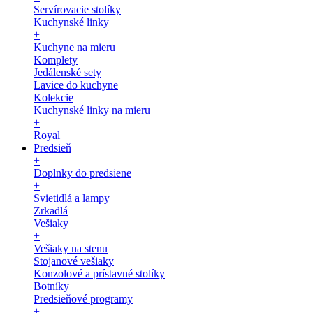
Servírovacie stolíky
Kuchynské linky
+
Kuchyne na mieru
Komplety
Jedálenské sety
Lavice do kuchyne
Kolekcie
Kuchynské linky na mieru
+
Royal
Predsieň
+
Doplnky do predsiene
+
Svietidlá a lampy
Zrkadlá
Vešiaky
+
Vešiaky na stenu
Stojanové vešiaky
Konzolové a prístavné stolíky
Botníky
Predsieňové programy
+