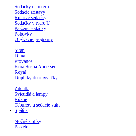
+
Sedačky na mieru
Sedacie zostavy
Rohové sedačky
Sedačky v tvare U
Kožené sedačky
Pohovky
Obývacie programy
+
Siran
Dunaj
Provance
Kora Sosna Andersen
Royal
Doplnky do obývačky
+
Zrkadlá
Svietidlá a lampy
Rôzne
Taburety a sedacie vaky
Spálňa
+
Nočné stolíky
Postele
+