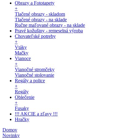
Obrazy a Fototapety
+
Tlačené obrazy - skladom
Tlačené obrazy - na sklade
Ručne maľované obrazy - na sklade
Pravé kožušiny - remeselná výroba
Chovateľské potreby
+
Vtáky
Mačky
Vianoce
+
Vianočné stromčeky
Vianočné stolovanie
Regály a police
+
Regály
Oblečenie
+
Fusaky
!!! AKCIE a zľavy !!!
Hračky
Domov
Novinky