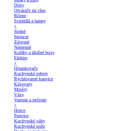
Dózy
Otvárače na víno
Rôzne
Svietidlá a lampy
+
Stolné
Stojacie
Závesné
Nástenné
Košíky a úložné boxy
Elektro
+
Hriankovače
Kuchynské roboty
Rýchlovarné kanvice
Kávovary
Mixéry
Vázy
Varenie a pečenie
+
Hrnce
Panvice
Kuchynské váhy
Kuchynské nože