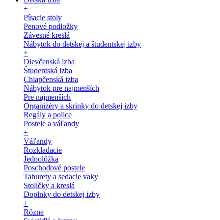
+
Písacie stoly
Penové podložky
Závesné kreslá
Nábytok do detskej a študentskej izby
+
Dievčenská izba
Študentská izba
Chlapčenská izba
Nábytok pre najmenších
Pre najmenších
Organizéry a skrinky do detskej izby
Regály a police
Postele a váľandy
+
Váľandy
Rozkladacie
Jednolôžka
Poschodové postele
Taburety a sedacie vaky
Stoličky a kreslá
Doplnky do detskej izby
+
Rôzne