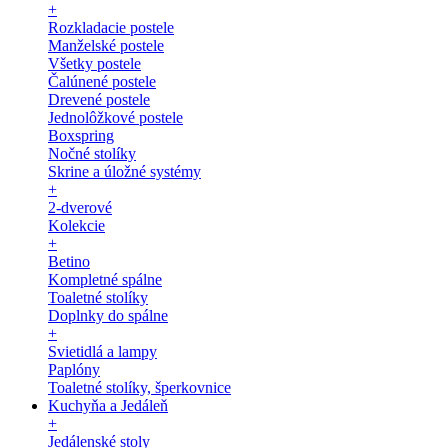
+
Rozkladacie postele
Manželské postele
Všetky postele
Čalúnené postele
Drevené postele
Jednolôžkové postele
Boxspring
Nočné stolíky
Skrine a úložné systémy
+
2-dverové
Kolekcie
+
Betino
Kompletné spálne
Toaletné stolíky
Doplnky do spálne
+
Svietidlá a lampy
Paplóny
Toaletné stolíky, šperkovnice
Kuchyňa a Jedáleň
+
Jedálenské stoly