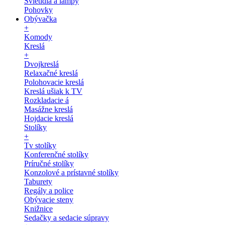
Svietidlá a lampy
Pohovky
Obývačka
+
Komody
Kreslá
+
Dvojkreslá
Relaxačné kreslá
Polohovacie kreslá
Kreslá ušiak k TV
Rozkladacie á
Masážne kreslá
Hojdacie kreslá
Stolíky
+
Tv stolíky
Konferenčné stolíky
Príručné stolíky
Konzolové a prístavné stolíky
Taburety
Regály a police
Obývacie steny
Knižnice
Sedačky a sedacie súpravy