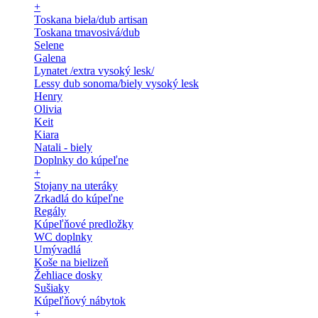
+
Toskana biela/dub artisan
Toskana tmavosivá/dub
Selene
Galena
Lynatet /extra vysoký lesk/
Lessy dub sonoma/biely vysoký lesk
Henry
Olivia
Keit
Kiara
Natali - biely
Doplnky do kúpeľne
+
Stojany na uteráky
Zrkadlá do kúpeľne
Regály
Kúpeľňové predložky
WC doplnky
Umývadlá
Koše na bielizeň
Žehliace dosky
Sušiaky
Kúpeľňový nábytok
+