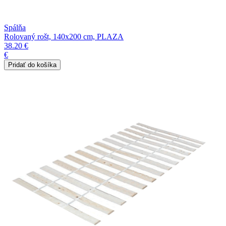
Spálňa
Rolovaný rošt, 140x200 cm, PLAZA
38.20 €
€