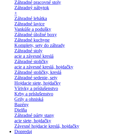
Záhradné pracovné stoly
Záhradný nábytok
+
Záhradné lehátka
Záhradné lavice
Vankúše a podušky
Záhradné úložné boxy
Záhradné kuchyne
Komplety, sety do záhrady
Záhradné stoly
acie a závesné kreslá
Záhradné stoličky
acie a závesné kreslá, hojdačky
Záhradné stoličky, kreslá
Záhradné sedenie, sety
Hojdacie siete, hojdačky
Vírivky a príslušenstvo
Krby a príslušenstvo
Grily a ohniská
Bazény
Dielňa
Záhradné párty stany
acie siete, hojdačky
Závesné hojdacie kreslá, hojdačky
Dopredaj