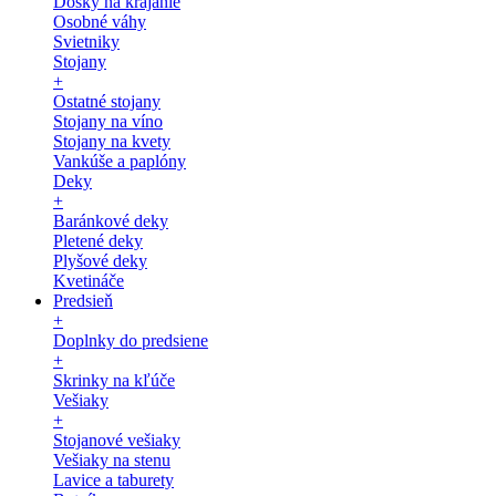
Dosky na krájanie
Osobné váhy
Svietniky
Stojany
+
Ostatné stojany
Stojany na víno
Stojany na kvety
Vankúše a paplóny
Deky
+
Baránkové deky
Pletené deky
Plyšové deky
Kvetináče
Predsieň
+
Doplnky do predsiene
+
Skrinky na kľúče
Vešiaky
+
Stojanové vešiaky
Vešiaky na stenu
Lavice a taburety