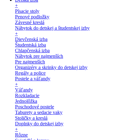
+
Písacie stoly
Penové podložky
Závesné kreslá
Nábytok do detskej a študentskej izby
+
Dievčenská izba
Študentská izba
Chlapčenská izba
Nábytok pre najmenších
Pre najmenších
Organizéry a skrinky do detskej izby
Regály a police
Postele a váľandy
+
Váľandy
Rozkladacie
Jednolôžka
Poschodové postele
Taburety a sedacie vaky
Stoličky a kreslá
Doplnky do detskej izby
+
Rôzne