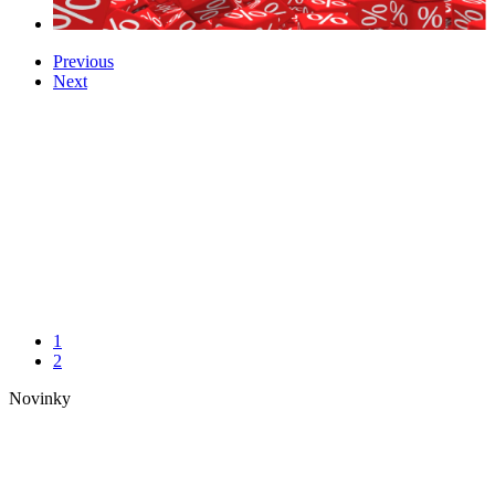
Previous
Next
1
2
Novinky