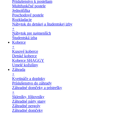
Príslušenstvo k posteliam
Multifunkčné postele
Jednolôžka
Poschodové postele
Rozkladacie
Nábytok do detskej a študentskej izby
+
Nábytok pre najmenších
Študentská izba
Koberce
+
Kusové koberce
Detské koberce
Koberce SHAGGY
Umelé kožušiny
Záhrada
+
Kvetináče a doplnky
Príslušenstvo do záhrady
Záhradné domčeky a prístrešky
+
Skleníky, fóliovníky
Záhradné párty stany
Záhradné pergoly
Záhradné domčeky