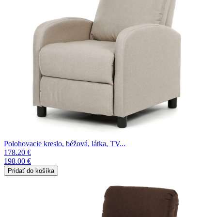
Polohovacie kreslo, béžová, látka, TV...
178.20 €
198.00 €