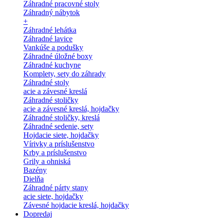
Záhradné pracovné stoly
Záhradný nábytok
+
Záhradné lehátka
Záhradné lavice
Vankúše a podušky
Záhradné úložné boxy
Záhradné kuchyne
Komplety, sety do záhrady
Záhradné stoly
acie a závesné kreslá
Záhradné stoličky
acie a závesné kreslá, hojdačky
Záhradné stoličky, kreslá
Záhradné sedenie, sety
Hojdacie siete, hojdačky
Vírivky a príslušenstvo
Krby a príslušenstvo
Grily a ohniská
Bazény
Dielňa
Záhradné párty stany
acie siete, hojdačky
Závesné hojdacie kreslá, hojdačky
Dopredaj