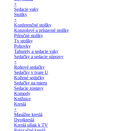
+
Sedacie vaky
Stolíky
+
Konferenčné stolíky
Konzolové a prístavné stolíky
Príručné stolíky
Tv stolíky
Pohovky
Taburety a sedacie vaky
Sedačky a sedacie súpravy
+
Rohové sedačky
Sedačky v tvare U
Kožené sedačky
Sedačky na mieru
Sedacie zostavy
Komody
Knižnice
Kreslá
+
Masážne kreslá
Dvojkreslá
Kreslá ušiak k TV
Relaxačné kreslá