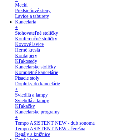
Mecki
Predsieňové steny
Lavice a taburety
Kancelária
+
Stohovateľné stoličky
Konferenčné stoličky
Kovové lavice
Herné kreslá
Kontajnery
Kľakosedy
Kancelárske stoličky
Kompletné kancelárie
Písacie stoly
Doplnky do kancelárie
+
Sviedilá a lampy
Svietidlá a lampy
Kľakačky
Kancelárske programy
+
Tempo ASISTENT NEW - dub sonoma
Tempo ASISTENT NEW - čerešna
Regály a knižnice
Detská izba