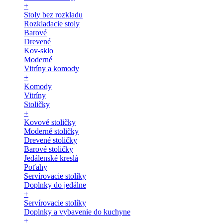
+
Stoly bez rozkladu
Rozkladacie stoly
Barové
Drevené
Kov-sklo
Moderné
Vitríny a komody
+
Komody
Vitríny
Stoličky
+
Kovové stoličky
Moderné stoličky
Drevené stoličky
Barové stoličky
Jedálenské kreslá
Poťahy
Servírovacie stolíky
Doplnky do jedálne
+
Servírovacie stolíky
Doplnky a vybavenie do kuchyne
+