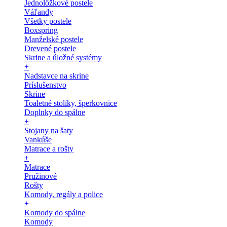
Jednolôžkové postele
Váľandy
Všetky postele
Boxspring
Manželské postele
Drevené postele
Skrine a úložné systémy
+
Nadstavce na skrine
Príslušenstvo
Skrine
Toaletné stolíky, šperkovnice
Doplnky do spálne
+
Stojany na šaty
Vankúše
Matrace a rošty
+
Matrace
Pružinové
Rošty
Komody, regály a police
+
Komody do spálne
Komody