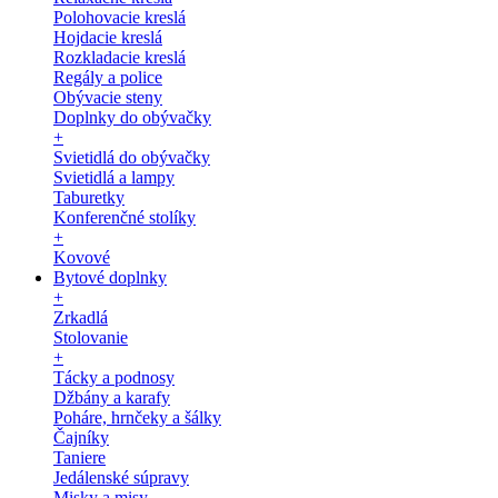
Polohovacie kreslá
Hojdacie kreslá
Rozkladacie kreslá
Regály a police
Obývacie steny
Doplnky do obývačky
+
Svietidlá do obývačky
Svietidlá a lampy
Taburetky
Konferenčné stolíky
+
Kovové
Bytové doplnky
+
Zrkadlá
Stolovanie
+
Tácky a podnosy
Džbány a karafy
Poháre, hrnčeky a šálky
Čajníky
Taniere
Jedálenské súpravy
Misky a misy