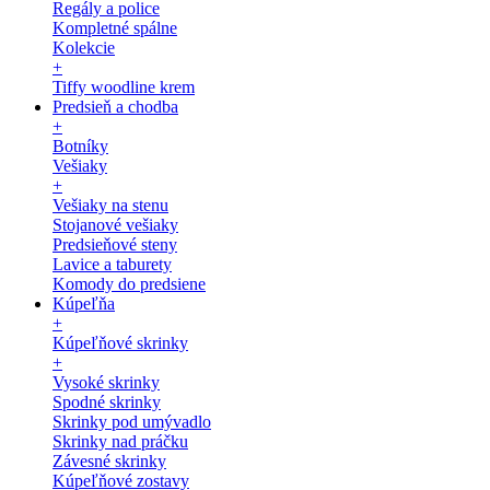
Regály a police
Kompletné spálne
Kolekcie
+
Tiffy woodline krem
Predsieň a chodba
+
Botníky
Vešiaky
+
Vešiaky na stenu
Stojanové vešiaky
Predsieňové steny
Lavice a taburety
Komody do predsiene
Kúpeľňa
+
Kúpeľňové skrinky
+
Vysoké skrinky
Spodné skrinky
Skrinky pod umývadlo
Skrinky nad práčku
Závesné skrinky
Kúpeľňové zostavy