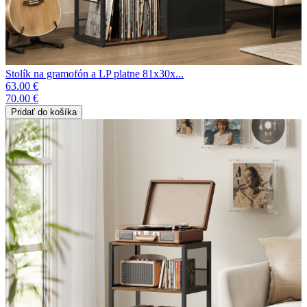
Stolík na gramofón a LP platne 81x30x...
63.00 €
70.00 €