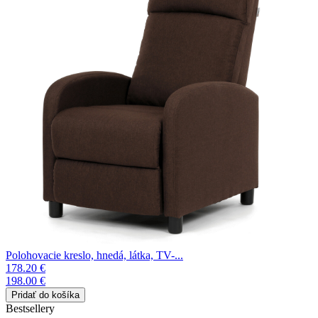
Polohovacie kreslo, hnedá, látka, TV-...
178.20 €
198.00 €
Bestsellery