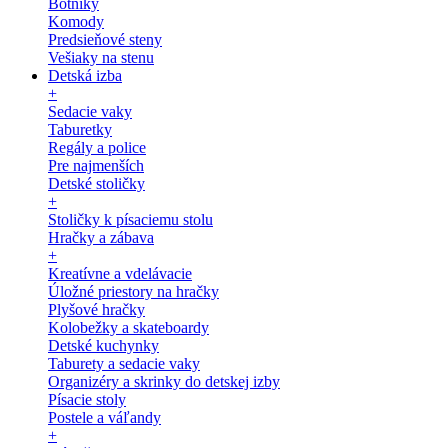
Botníky
Komody
Predsieňové steny
Vešiaky na stenu
Detská izba
+
Sedacie vaky
Taburetky
Regály a police
Pre najmenších
Detské stoličky
+
Stoličky k písaciemu stolu
Hračky a zábava
+
Kreatívne a vdelávacie
Úložné priestory na hračky
Plyšové hračky
Kolobežky a skateboardy
Detské kuchynky
Taburety a sedacie vaky
Organizéry a skrinky do detskej izby
Písacie stoly
Postele a váľandy
+