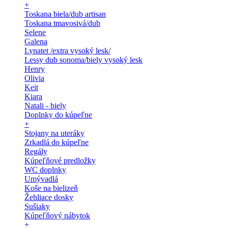
+
Toskana biela/dub artisan
Toskana tmavosivá/dub
Selene
Galena
Lynatet /extra vysoký lesk/
Lessy dub sonoma/biely vysoký lesk
Henry
Olivia
Keit
Kiara
Natali - biely
Doplnky do kúpeľne
+
Stojany na uteráky
Zrkadlá do kúpeľne
Regály
Kúpeľňové predložky
WC doplnky
Umývadlá
Koše na bielizeň
Žehliace dosky
Sušiaky
Kúpeľňový nábytok
+