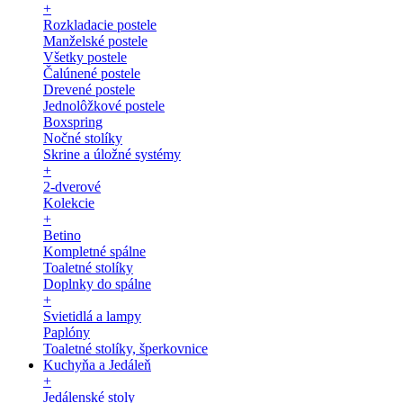
+
Rozkladacie postele
Manželské postele
Všetky postele
Čalúnené postele
Drevené postele
Jednolôžkové postele
Boxspring
Nočné stolíky
Skrine a úložné systémy
+
2-dverové
Kolekcie
+
Betino
Kompletné spálne
Toaletné stolíky
Doplnky do spálne
+
Svietidlá a lampy
Paplóny
Toaletné stolíky, šperkovnice
Kuchyňa a Jedáleň
+
Jedálenské stoly