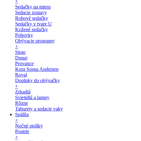
+
Sedačky na mieru
Sedacie zostavy
Rohové sedačky
Sedačky v tvare U
Kožené sedačky
Pohovky
Obývacie programy
+
Siran
Dunaj
Provance
Kora Sosna Andersen
Royal
Doplnky do obývačky
+
Zrkadlá
Svietidlá a lampy
Rôzne
Taburety a sedacie vaky
Spálňa
+
Nočné stolíky
Postele
+