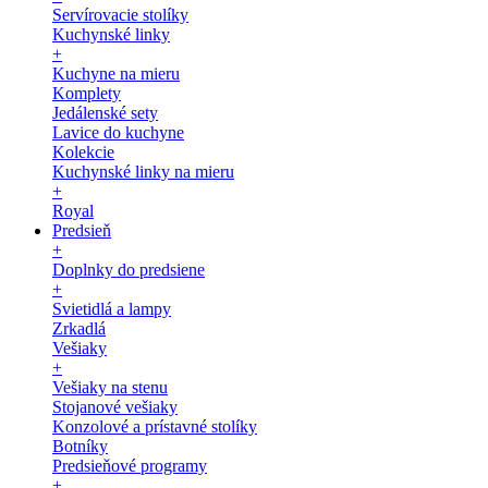
Servírovacie stolíky
Kuchynské linky
+
Kuchyne na mieru
Komplety
Jedálenské sety
Lavice do kuchyne
Kolekcie
Kuchynské linky na mieru
+
Royal
Predsieň
+
Doplnky do predsiene
+
Svietidlá a lampy
Zrkadlá
Vešiaky
+
Vešiaky na stenu
Stojanové vešiaky
Konzolové a prístavné stolíky
Botníky
Predsieňové programy
+