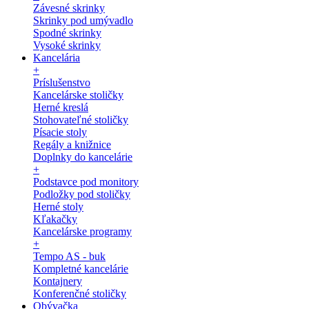
Závesné skrinky
Skrinky pod umývadlo
Spodné skrinky
Vysoké skrinky
Kancelária
+
Príslušenstvo
Kancelárske stoličky
Herné kreslá
Stohovateľné stoličky
Písacie stoly
Regály a knižnice
Doplnky do kancelárie
+
Podstavce pod monitory
Podložky pod stoličky
Herné stoly
Kľakačky
Kancelárske programy
+
Tempo AS - buk
Kompletné kancelárie
Kontajnery
Konferenčné stoličky
Obývačka