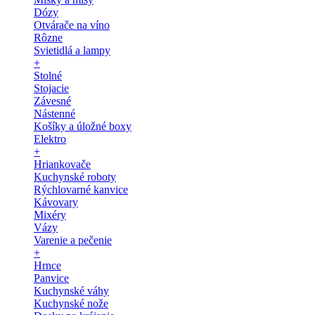
Dózy
Otvárače na víno
Rôzne
Svietidlá a lampy
+
Stolné
Stojacie
Závesné
Nástenné
Košíky a úložné boxy
Elektro
+
Hriankovače
Kuchynské roboty
Rýchlovarné kanvice
Kávovary
Mixéry
Vázy
Varenie a pečenie
+
Hrnce
Panvice
Kuchynské váhy
Kuchynské nože