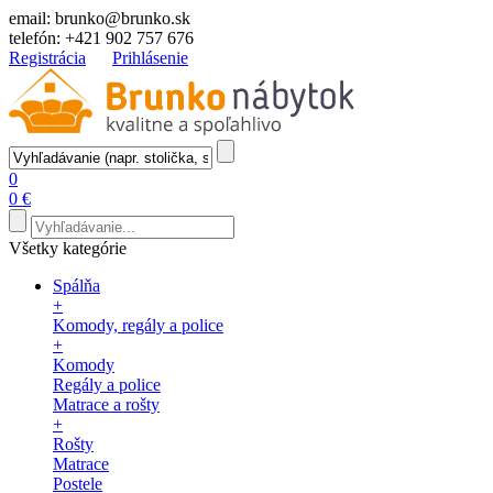
email:
brunko@brunko.sk
telefón:
+421 902 757 676
Registrácia
Prihlásenie
0
0 €
Všetky kategórie
Spálňa
+
Komody, regály a police
+
Komody
Regály a police
Matrace a rošty
+
Rošty
Matrace
Postele