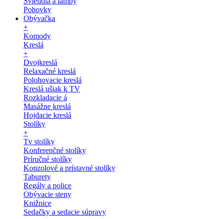
Svietidlá a lampy
Pohovky
Obývačka
+
Komody
Kreslá
+
Dvojkreslá
Relaxačné kreslá
Polohovacie kreslá
Kreslá ušiak k TV
Rozkladacie á
Masážne kreslá
Hojdacie kreslá
Stolíky
+
Tv stolíky
Konferenčné stolíky
Príručné stolíky
Konzolové a prístavné stolíky
Taburety
Regály a police
Obývacie steny
Knižnice
Sedačky a sedacie súpravy