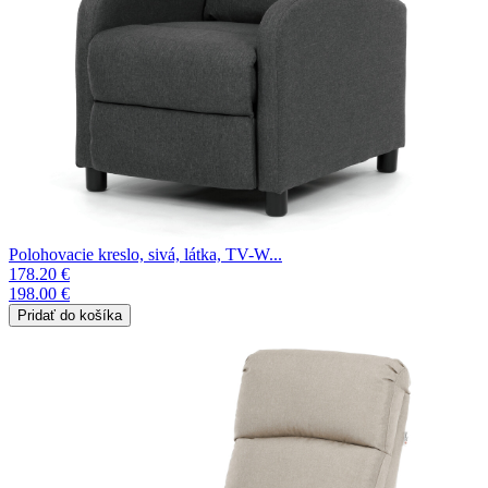
Polohovacie kreslo, sivá, látka, TV-W...
178.20 €
198.00 €