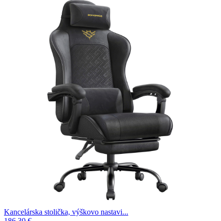
Kancelárska stolička, výškovo nastavi...
186.30 €