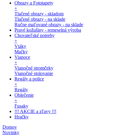
Obrazy a Fototapety
+
Tlačené obrazy - skladom
Tlačené obrazy - na sklade
Ručne maľované obrazy - na sklade
Pravé kožušiny - remeselná výroba
Chovateľské potreby
+
Vtáky
Mačky
Vianoce
+
Vianočné stromčeky
Vianočné stolovanie
Regály a police
+
Regály
Oblečenie
+
Fusaky
!!! AKCIE a zľavy !!!
Hračky
Domov
Novinky