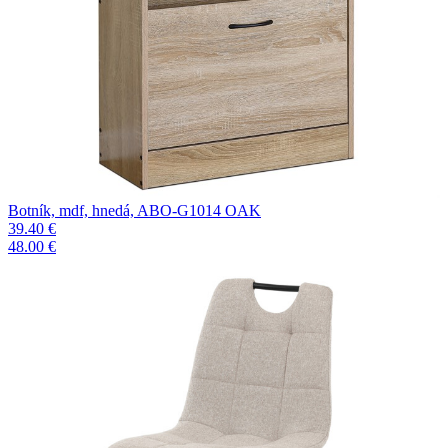
Botník, mdf, hnedá, ABO-G1014 OAK
39.40 €
48.00 €