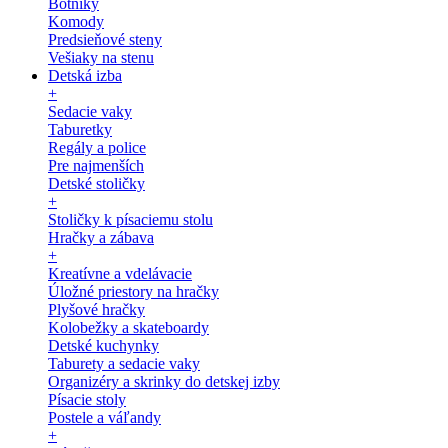
Botníky
Komody
Predsieňové steny
Vešiaky na stenu
Detská izba
+
Sedacie vaky
Taburetky
Regály a police
Pre najmenších
Detské stoličky
+
Stoličky k písaciemu stolu
Hračky a zábava
+
Kreatívne a vdelávacie
Úložné priestory na hračky
Plyšové hračky
Kolobežky a skateboardy
Detské kuchynky
Taburety a sedacie vaky
Organizéry a skrinky do detskej izby
Písacie stoly
Postele a váľandy
+