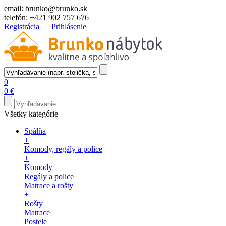
email:
brunko@brunko.sk
telefón:
+421 902 757 676
Registrácia
Prihlásenie
0
0 €
Všetky kategórie
Spálňa
+
Komody, regály a police
+
Komody
Regály a police
Matrace a rošty
+
Rošty
Matrace
Postele