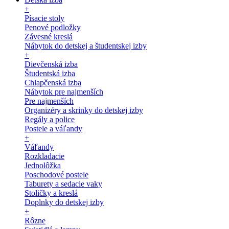
+
Písacie stoly
Penové podložky
Závesné kreslá
Nábytok do detskej a študentskej izby
+
Dievčenská izba
Študentská izba
Chlapčenská izba
Nábytok pre najmenších
Pre najmenších
Organizéry a skrinky do detskej izby
Regály a police
Postele a váľandy
+
Váľandy
Rozkladacie
Jednolôžka
Poschodové postele
Taburety a sedacie vaky
Stoličky a kreslá
Doplnky do detskej izby
+
Rôzne