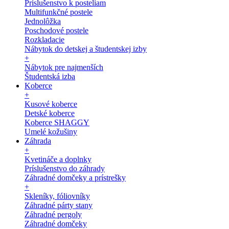
Príslušenstvo k posteliam
Multifunkčné postele
Jednolôžka
Poschodové postele
Rozkladacie
Nábytok do detskej a študentskej izby
+
Nábytok pre najmenších
Študentská izba
Koberce
+
Kusové koberce
Detské koberce
Koberce SHAGGY
Umelé kožušiny
Záhrada
+
Kvetináče a doplnky
Príslušenstvo do záhrady
Záhradné domčeky a prístrešky
+
Skleníky, fóliovníky
Záhradné párty stany
Záhradné pergoly
Záhradné domčeky