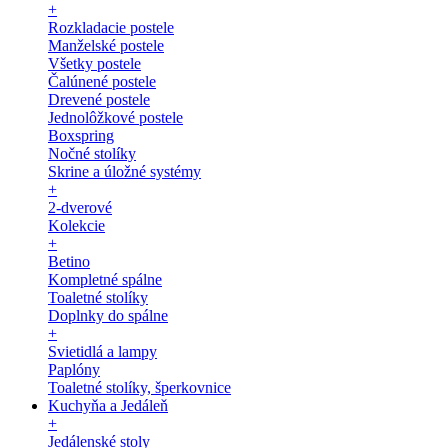
+
Rozkladacie postele
Manželské postele
Všetky postele
Čalúnené postele
Drevené postele
Jednolôžkové postele
Boxspring
Nočné stolíky
Skrine a úložné systémy
+
2-dverové
Kolekcie
+
Betino
Kompletné spálne
Toaletné stolíky
Doplnky do spálne
+
Svietidlá a lampy
Paplóny
Toaletné stolíky, šperkovnice
Kuchyňa a Jedáleň
+
Jedálenské stoly