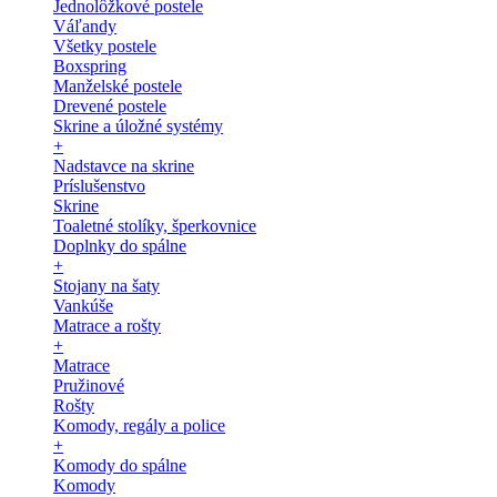
Jednolôžkové postele
Váľandy
Všetky postele
Boxspring
Manželské postele
Drevené postele
Skrine a úložné systémy
+
Nadstavce na skrine
Príslušenstvo
Skrine
Toaletné stolíky, šperkovnice
Doplnky do spálne
+
Stojany na šaty
Vankúše
Matrace a rošty
+
Matrace
Pružinové
Rošty
Komody, regály a police
+
Komody do spálne
Komody