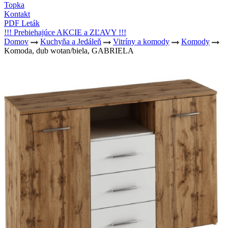
Topka
Kontakt
PDF Leták
!!! Prebiehajúce AKCIE a ZĽAVY !!!
Domov
Kuchyňa a Jedáleň
Vitríny a komody
Komody
Komoda, dub wotan/biela, GABRIELA