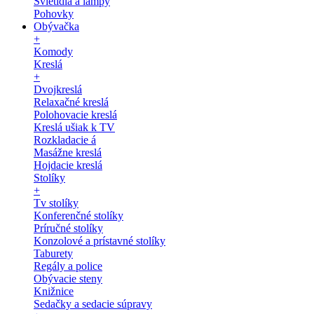
Svietidlá a lampy
Pohovky
Obývačka
+
Komody
Kreslá
+
Dvojkreslá
Relaxačné kreslá
Polohovacie kreslá
Kreslá ušiak k TV
Rozkladacie á
Masážne kreslá
Hojdacie kreslá
Stolíky
+
Tv stolíky
Konferenčné stolíky
Príručné stolíky
Konzolové a prístavné stolíky
Taburety
Regály a police
Obývacie steny
Knižnice
Sedačky a sedacie súpravy