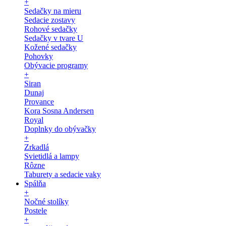
+
Sedačky na mieru
Sedacie zostavy
Rohové sedačky
Sedačky v tvare U
Kožené sedačky
Pohovky
Obývacie programy
+
Siran
Dunaj
Provance
Kora Sosna Andersen
Royal
Doplnky do obývačky
+
Zrkadlá
Svietidlá a lampy
Rôzne
Taburety a sedacie vaky
Spálňa
+
Nočné stolíky
Postele
+