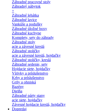
Záhradné pracovné stoly
Záhradný nábytok
+
Záhradné lehátka
Záhradné lavice
Vankúše a podušky
Záhradné úložné boxy
Záhradné kuchyne
Komplety, sety do záhrady
Záhradné stoly
acie a závesné kreslá
Záhradné stoličky
acie a závesné kreslá, hojdačky
Záhradné stoličky, kreslá
Záhradné sedenie, sety
Hojdacie siete, hojdačky
Vírivky a príslušenstvo
Krby a príslušenstvo
Grily a ohniská
Bazény
Dielňa
Záhradné párty stany
acie siete, hojdačky
Závesné hojdacie kreslá, hojdačky
Dopredaj