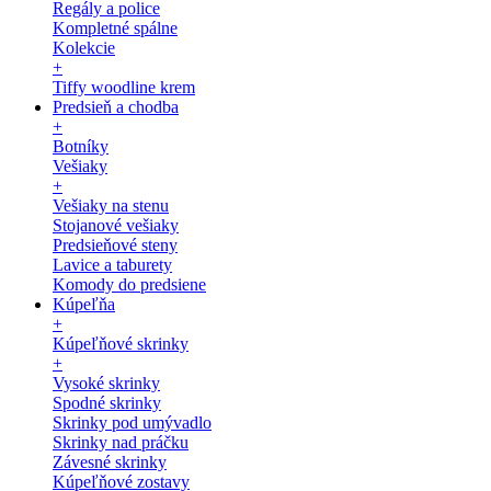
Regály a police
Kompletné spálne
Kolekcie
+
Tiffy woodline krem
Predsieň a chodba
+
Botníky
Vešiaky
+
Vešiaky na stenu
Stojanové vešiaky
Predsieňové steny
Lavice a taburety
Komody do predsiene
Kúpeľňa
+
Kúpeľňové skrinky
+
Vysoké skrinky
Spodné skrinky
Skrinky pod umývadlo
Skrinky nad práčku
Závesné skrinky
Kúpeľňové zostavy