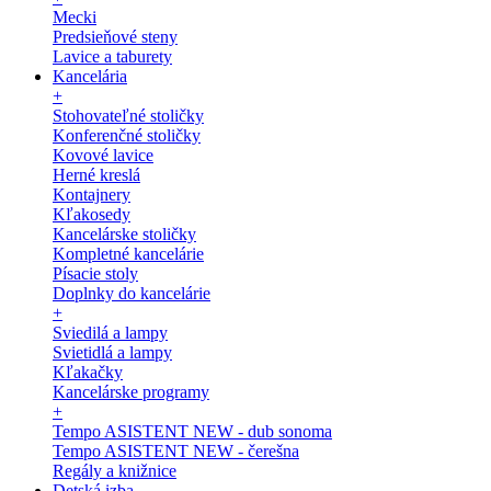
Mecki
Predsieňové steny
Lavice a taburety
Kancelária
+
Stohovateľné stoličky
Konferenčné stoličky
Kovové lavice
Herné kreslá
Kontajnery
Kľakosedy
Kancelárske stoličky
Kompletné kancelárie
Písacie stoly
Doplnky do kancelárie
+
Sviedilá a lampy
Svietidlá a lampy
Kľakačky
Kancelárske programy
+
Tempo ASISTENT NEW - dub sonoma
Tempo ASISTENT NEW - čerešna
Regály a knižnice
Detská izba