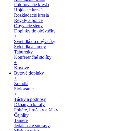
Polohovacie kreslá
Hojdacie kreslá
Rozkladacie kreslá
Regály a police
Obývacie steny
Doplnky do obývačky
+
Svietidlá do obývačky
Svietidlá a lampy
Taburetky
Konferenčné stolíky
+
Kovové
Bytové doplnky
+
Zrkadlá
Stolovanie
+
Tácky a podnosy
Džbány a karafy
Poháre, hrnčeky a šálky
Čajníky
Taniere
Jedálenské súpravy
Misky a misy