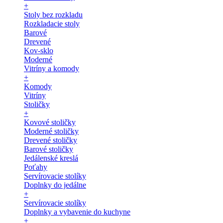
+
Stoly bez rozkladu
Rozkladacie stoly
Barové
Drevené
Kov-sklo
Moderné
Vitríny a komody
+
Komody
Vitríny
Stoličky
+
Kovové stoličky
Moderné stoličky
Drevené stoličky
Barové stoličky
Jedálenské kreslá
Poťahy
Servírovacie stolíky
Doplnky do jedálne
+
Servírovacie stolíky
Doplnky a vybavenie do kuchyne
+