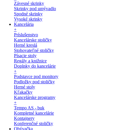
Závesné skrinky
Skrinky pod umývadlo
Spodné skrinky
Vysoké skrinky
Kancelária
+
Príslušenstvo
Kancelárske stoličky
Herné kreslá
Stohovateľné stoličky
Písacie stoly
Regály a knižnice
Doplnky do kancelárie
+
Podstavce pod monitory
Podložky pod stoličky
Herné stoly
Kľakačky
Kancelárske programy
+
Tempo AS - buk
Kompletné kancelárie
Kontajnery
Konferenčné stoličky
Obývačka