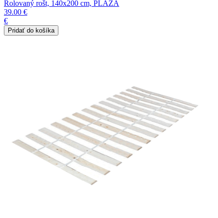
Rolovaný rošt, 140x200 cm, PLAZA
39.00 €
€