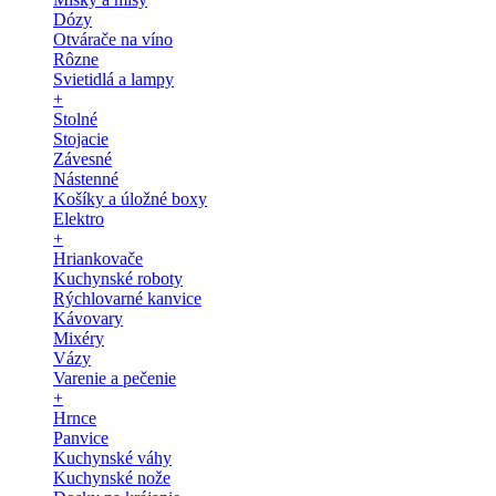
Dózy
Otvárače na víno
Rôzne
Svietidlá a lampy
+
Stolné
Stojacie
Závesné
Nástenné
Košíky a úložné boxy
Elektro
+
Hriankovače
Kuchynské roboty
Rýchlovarné kanvice
Kávovary
Mixéry
Vázy
Varenie a pečenie
+
Hrnce
Panvice
Kuchynské váhy
Kuchynské nože