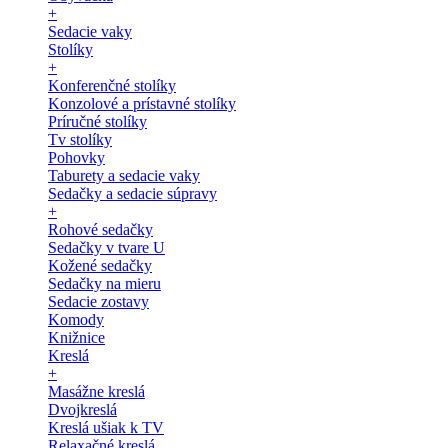
+
Sedacie vaky
Stolíky
+
Konferenčné stolíky
Konzolové a prístavné stolíky
Príručné stolíky
Tv stolíky
Pohovky
Taburety a sedacie vaky
Sedačky a sedacie súpravy
+
Rohové sedačky
Sedačky v tvare U
Kožené sedačky
Sedačky na mieru
Sedacie zostavy
Komody
Knižnice
Kreslá
+
Masážne kreslá
Dvojkreslá
Kreslá ušiak k TV
Relaxačné kreslá