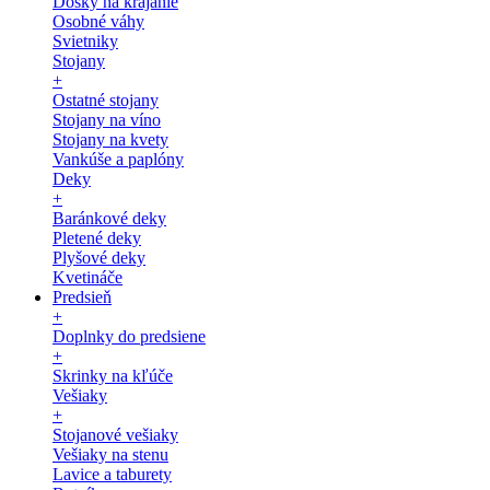
Dosky na krájanie
Osobné váhy
Svietniky
Stojany
+
Ostatné stojany
Stojany na víno
Stojany na kvety
Vankúše a paplóny
Deky
+
Baránkové deky
Pletené deky
Plyšové deky
Kvetináče
Predsieň
+
Doplnky do predsiene
+
Skrinky na kľúče
Vešiaky
+
Stojanové vešiaky
Vešiaky na stenu
Lavice a taburety