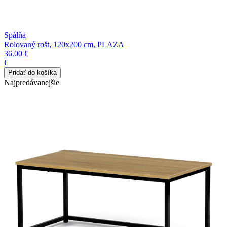
Spálňa
Rolovaný rošt, 120x200 cm, PLAZA
36.00 €
€
Najpredávanejšie