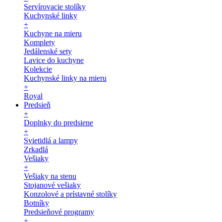
Servírovacie stolíky
Kuchynské linky
+
Kuchyne na mieru
Komplety
Jedálenské sety
Lavice do kuchyne
Kolekcie
Kuchynské linky na mieru
+
Royal
Predsieň
+
Doplnky do predsiene
+
Svietidlá a lampy
Zrkadlá
Vešiaky
+
Vešiaky na stenu
Stojanové vešiaky
Konzolové a prístavné stolíky
Botníky
Predsieňové programy
+