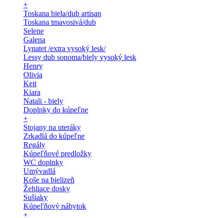
+
Toskana biela/dub artisan
Toskana tmavosivá/dub
Selene
Galena
Lynatet /extra vysoký lesk/
Lessy dub sonoma/biely vysoký lesk
Henry
Olivia
Keit
Kiara
Natali - biely
Doplnky do kúpeľne
+
Stojany na uteráky
Zrkadlá do kúpeľne
Regály
Kúpeľňové predložky
WC doplnky
Umývadlá
Koše na bielizeň
Žehliace dosky
Sušiaky
Kúpeľňový nábytok
+