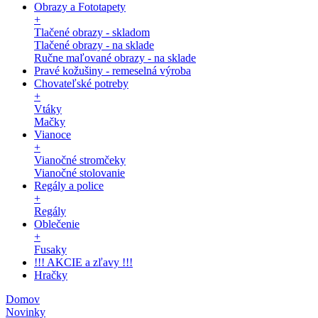
Obrazy a Fototapety
+
Tlačené obrazy - skladom
Tlačené obrazy - na sklade
Ručne maľované obrazy - na sklade
Pravé kožušiny - remeselná výroba
Chovateľské potreby
+
Vtáky
Mačky
Vianoce
+
Vianočné stromčeky
Vianočné stolovanie
Regály a police
+
Regály
Oblečenie
+
Fusaky
!!! AKCIE a zľavy !!!
Hračky
Domov
Novinky