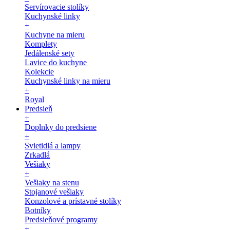
Servírovacie stolíky
Kuchynské linky
+
Kuchyne na mieru
Komplety
Jedálenské sety
Lavice do kuchyne
Kolekcie
Kuchynské linky na mieru
+
Royal
Predsieň
+
Doplnky do predsiene
+
Svietidlá a lampy
Zrkadlá
Vešiaky
+
Vešiaky na stenu
Stojanové vešiaky
Konzolové a prístavné stolíky
Botníky
Predsieňové programy
+