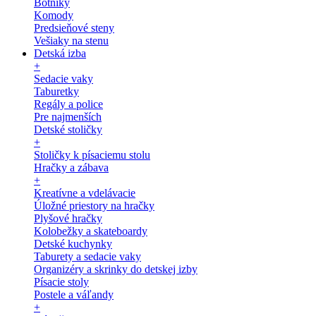
Botníky
Komody
Predsieňové steny
Vešiaky na stenu
Detská izba
+
Sedacie vaky
Taburetky
Regály a police
Pre najmenších
Detské stoličky
+
Stoličky k písaciemu stolu
Hračky a zábava
+
Kreatívne a vdelávacie
Úložné priestory na hračky
Plyšové hračky
Kolobežky a skateboardy
Detské kuchynky
Taburety a sedacie vaky
Organizéry a skrinky do detskej izby
Písacie stoly
Postele a váľandy
+