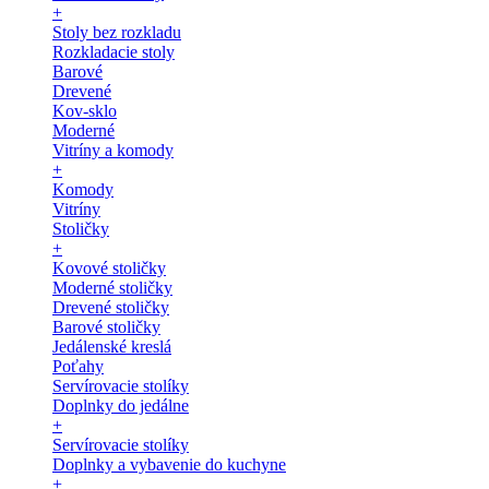
+
Stoly bez rozkladu
Rozkladacie stoly
Barové
Drevené
Kov-sklo
Moderné
Vitríny a komody
+
Komody
Vitríny
Stoličky
+
Kovové stoličky
Moderné stoličky
Drevené stoličky
Barové stoličky
Jedálenské kreslá
Poťahy
Servírovacie stolíky
Doplnky do jedálne
+
Servírovacie stolíky
Doplnky a vybavenie do kuchyne
+