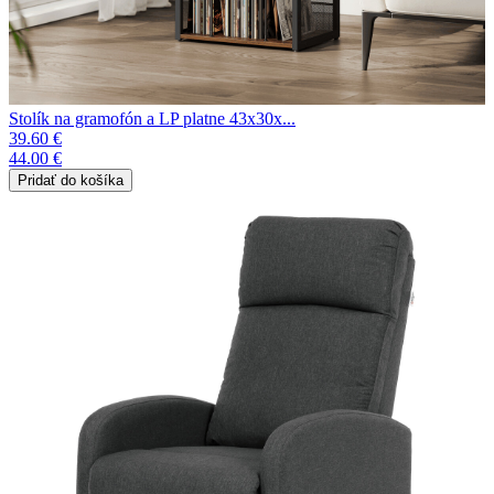
Stolík na gramofón a LP platne 43x30x...
39.60 €
44.00 €