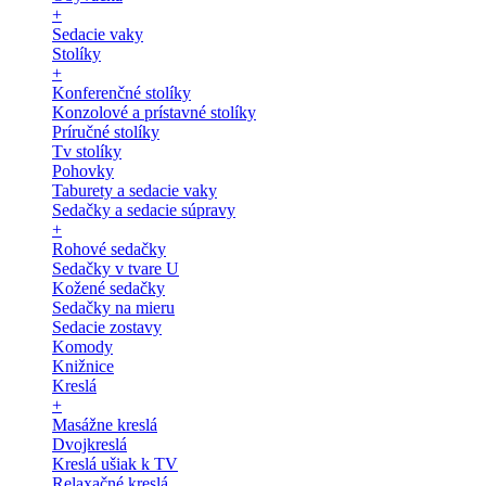
+
Sedacie vaky
Stolíky
+
Konferenčné stolíky
Konzolové a prístavné stolíky
Príručné stolíky
Tv stolíky
Pohovky
Taburety a sedacie vaky
Sedačky a sedacie súpravy
+
Rohové sedačky
Sedačky v tvare U
Kožené sedačky
Sedačky na mieru
Sedacie zostavy
Komody
Knižnice
Kreslá
+
Masážne kreslá
Dvojkreslá
Kreslá ušiak k TV
Relaxačné kreslá