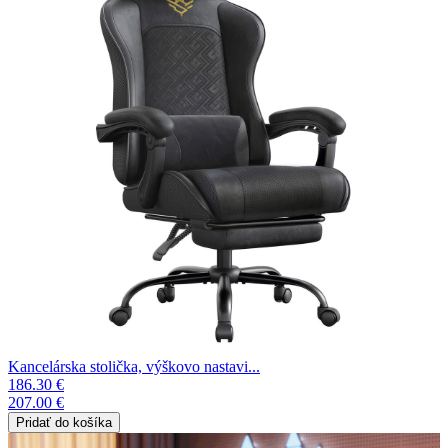
Kancelárska stolička, výškovo nastavi...
186.30 €
207.00 €