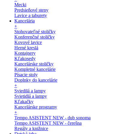
Mecki
Predsieňové steny
Lavice a taburety
Kancelária
+
Stohovateľné stoličky
Konferenčné stoličky
Kovové lavice
Herné kreslá
Kontajnery
Kľakosedy
Kancelárske stoličky
Kompletné kancelárie
Písacie stoly
Doplnky do kancelárie
+
Sviedilá a lampy
Svietidlá a lampy
Kľakačky
Kancelárske programy
+
Tempo ASISTENT NEW - dub sonoma
Tempo ASISTENT NEW - čerešna
Regály a knižnice
Detská izba