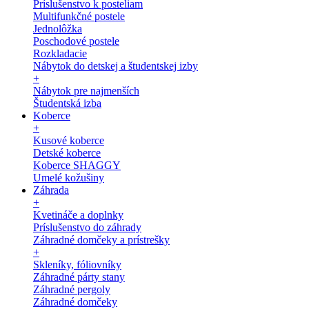
Príslušenstvo k posteliam
Multifunkčné postele
Jednolôžka
Poschodové postele
Rozkladacie
Nábytok do detskej a študentskej izby
+
Nábytok pre najmenších
Študentská izba
Koberce
+
Kusové koberce
Detské koberce
Koberce SHAGGY
Umelé kožušiny
Záhrada
+
Kvetináče a doplnky
Príslušenstvo do záhrady
Záhradné domčeky a prístrešky
+
Skleníky, fóliovníky
Záhradné párty stany
Záhradné pergoly
Záhradné domčeky