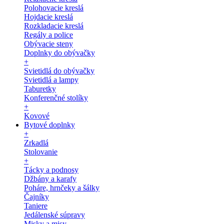
Polohovacie kreslá
Hojdacie kreslá
Rozkladacie kreslá
Regály a police
Obývacie steny
Doplnky do obývačky
+
Svietidlá do obývačky
Svietidlá a lampy
Taburetky
Konferenčné stolíky
+
Kovové
Bytové doplnky
+
Zrkadlá
Stolovanie
+
Tácky a podnosy
Džbány a karafy
Poháre, hrnčeky a šálky
Čajníky
Taniere
Jedálenské súpravy
Misky a misy