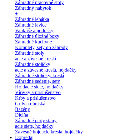
Záhradné pracovné stoly
Záhradný nábytok
+
Záhradné lehátka
Záhradné lavice
Vankúše a podušky
Záhradné úložné boxy
Záhradné kuchyne
Komplety, sety do záhrady
Záhradné stoly
acie a závesné kreslá
Záhradné stoličky
acie a závesné kreslá, hojdačky
Záhradné stoličky, kreslá
Záhradné sedenie, sety
Hojdacie siete, hojdačky
Vírivky a príslušenstvo
Krby a príslušenstvo
Grily a ohniská
Bazény
Dielňa
Záhradné párty stany
acie siete, hojdačky
Závesné hojdacie kreslá, hojdačky
Dopredaj