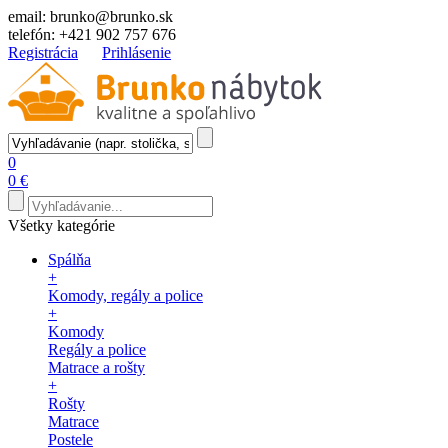
email:
brunko@brunko.sk
telefón:
+421 902 757 676
Registrácia
Prihlásenie
0
0 €
Všetky kategórie
Spálňa
+
Komody, regály a police
+
Komody
Regály a police
Matrace a rošty
+
Rošty
Matrace
Postele