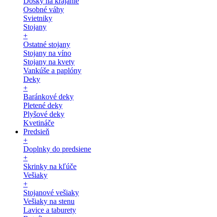
Dosky na krájanie
Osobné váhy
Svietniky
Stojany
+
Ostatné stojany
Stojany na víno
Stojany na kvety
Vankúše a paplóny
Deky
+
Baránkové deky
Pletené deky
Plyšové deky
Kvetináče
Predsieň
+
Doplnky do predsiene
+
Skrinky na kľúče
Vešiaky
+
Stojanové vešiaky
Vešiaky na stenu
Lavice a taburety