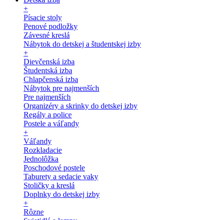
+
Písacie stoly
Penové podložky
Závesné kreslá
Nábytok do detskej a študentskej izby
+
Dievčenská izba
Študentská izba
Chlapčenská izba
Nábytok pre najmenších
Pre najmenších
Organizéry a skrinky do detskej izby
Regály a police
Postele a váľandy
+
Váľandy
Rozkladacie
Jednolôžka
Poschodové postele
Taburety a sedacie vaky
Stoličky a kreslá
Doplnky do detskej izby
+
Rôzne