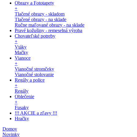
Obrazy a Fototapety
+
Tlačené obrazy - skladom
Tlačené obrazy - na sklade
Ručne maľované obrazy - na sklade
Pravé kožušiny - remeselná výroba
Chovateľské potreby
+
Vtáky
Mačky
Vianoce
+
Vianočné stromčeky
Vianočné stolovanie
Regály a police
+
Regály
Oblečenie
+
Fusaky
!!! AKCIE a zľavy !!!
Hračky
Domov
Novinky