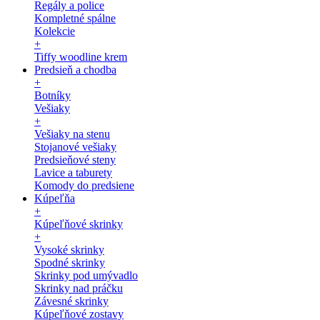
Regály a police
Kompletné spálne
Kolekcie
+
Tiffy woodline krem
Predsieň a chodba
+
Botníky
Vešiaky
+
Vešiaky na stenu
Stojanové vešiaky
Predsieňové steny
Lavice a taburety
Komody do predsiene
Kúpeľňa
+
Kúpeľňové skrinky
+
Vysoké skrinky
Spodné skrinky
Skrinky pod umývadlo
Skrinky nad práčku
Závesné skrinky
Kúpeľňové zostavy