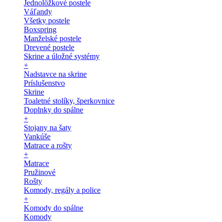
Jednolôžkové postele
Váľandy
Všetky postele
Boxspring
Manželské postele
Drevené postele
Skrine a úložné systémy
+
Nadstavce na skrine
Príslušenstvo
Skrine
Toaletné stolíky, šperkovnice
Doplnky do spálne
+
Stojany na šaty
Vankúše
Matrace a rošty
+
Matrace
Pružinové
Rošty
Komody, regály a police
+
Komody do spálne
Komody