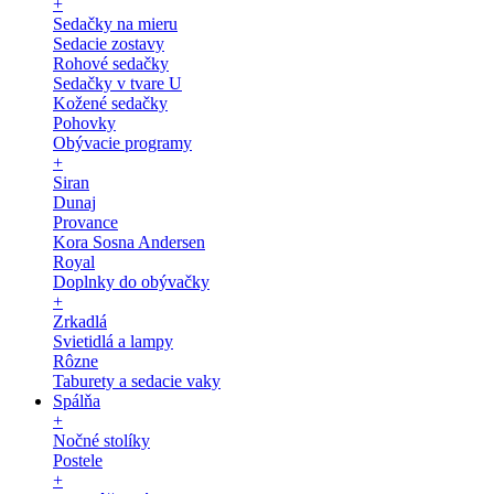
+
Sedačky na mieru
Sedacie zostavy
Rohové sedačky
Sedačky v tvare U
Kožené sedačky
Pohovky
Obývacie programy
+
Siran
Dunaj
Provance
Kora Sosna Andersen
Royal
Doplnky do obývačky
+
Zrkadlá
Svietidlá a lampy
Rôzne
Taburety a sedacie vaky
Spálňa
+
Nočné stolíky
Postele
+