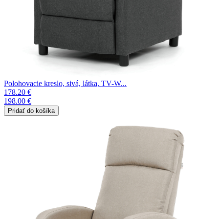
Polohovacie kreslo, sivá, látka, TV-W...
178.20 €
198.00 €