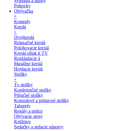
Svietidlá a lampy
Pohovky
Obývačka
+
Komody
Kreslá
+
Dvojkreslá
Relaxačné kreslá
Polohovacie kreslá
Kreslá ušiak k TV
Rozkladacie á
Masážne kreslá
Hojdacie kreslá
Stolíky
+
Tv stolíky
Konferenčné stolíky
Príručné stolíky
Konzolové a prístavné stolíky
Taburety
Regály a police
Obývacie steny
Knižnice
Sedačky a sedacie súpravy