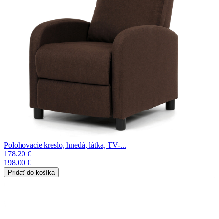
Polohovacie kreslo, hnedá, látka, TV-...
178.20 €
198.00 €