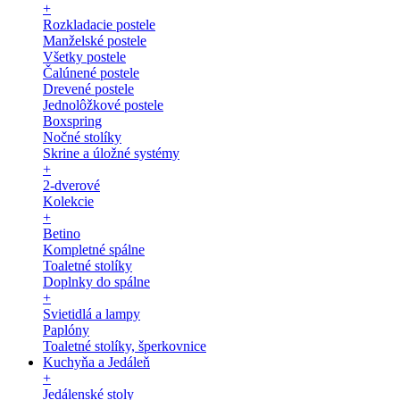
+
Rozkladacie postele
Manželské postele
Všetky postele
Čalúnené postele
Drevené postele
Jednolôžkové postele
Boxspring
Nočné stolíky
Skrine a úložné systémy
+
2-dverové
Kolekcie
+
Betino
Kompletné spálne
Toaletné stolíky
Doplnky do spálne
+
Svietidlá a lampy
Paplóny
Toaletné stolíky, šperkovnice
Kuchyňa a Jedáleň
+
Jedálenské stoly