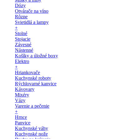
Dózy
Otvárače na víno
Rôzne
Svietidlá a lampy
+
Stolné
Stojacie
Závesné
Nástenné
Košíky a úložné boxy
Elektro
+
Hriankovače
Kuchynské roboty
Rýchlovarné kanvice
Kávovary
Mixéry
Vázy
Varenie a pečenie
+
Hrnce
Panvice
Kuchynské váhy
Kuchynské nože