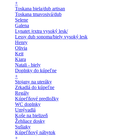
+
Toskana biela/dub artisan
Toskana tmavosivá/dub
Selene
Galena
Lynatet /extra vysoký lesk/
Lessy dub sonoma/biely vysoký lesk
Henry
Olivia
Keit
Kiara
Natali - biely
Doplnky do kúpeľne
+
Stojany na uteráky
Zrkadlá do kúpeľne
Regály
Kúpeľňové predložky
WC doplnky
Umývadlá
Koše na bielizeň
Žehliace dosky
Sušiaky
Kúpeľňový nábytok
+