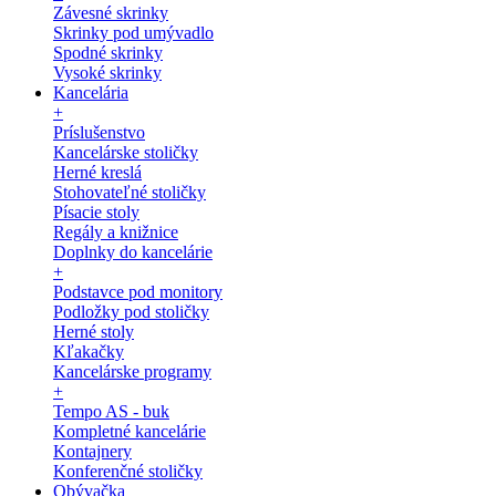
Závesné skrinky
Skrinky pod umývadlo
Spodné skrinky
Vysoké skrinky
Kancelária
+
Príslušenstvo
Kancelárske stoličky
Herné kreslá
Stohovateľné stoličky
Písacie stoly
Regály a knižnice
Doplnky do kancelárie
+
Podstavce pod monitory
Podložky pod stoličky
Herné stoly
Kľakačky
Kancelárske programy
+
Tempo AS - buk
Kompletné kancelárie
Kontajnery
Konferenčné stoličky
Obývačka