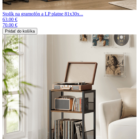
Stolík na gramofón a LP platne 81x30x...
63.00 €
70.00 €