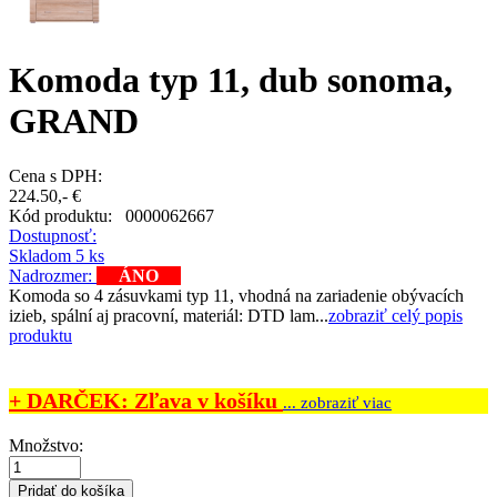
Komoda typ 11, dub sonoma,
GRAND
Cena s DPH:
224.50,- €
Kód produktu:
0000062667
Dostupnosť:
Skladom 5 ks
Nadrozmer:
ÁNO
Komoda so 4 zásuvkami typ 11, vhodná na zariadenie obývacích
izieb, spální aj pracovní, materiál: DTD lam...
zobraziť celý popis
produktu
+ DARČEK: Zľava v košíku
... zobraziť viac
Množstvo: