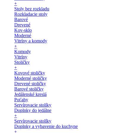
+
Stoly bez rozkladu
Rozkladacie stoly
Barové
Drevené
Kov-sklo
Moderné
Vitríny a komody
+
Komody
Vitríny
Stoličky
+
Kovové stoličky
Moderné stoličky
Drevené stoličky
Barové stoličky
Jedálenské kreslá
Poťahy
Servírovacie stolíky
Doplnky do jedálne
+
Servírovacie stolíky
Doplnky a vybavenie do kuchyne
+