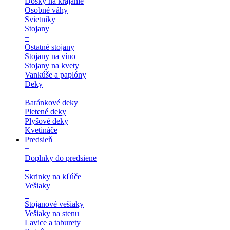
Dosky na krájanie
Osobné váhy
Svietniky
Stojany
+
Ostatné stojany
Stojany na víno
Stojany na kvety
Vankúše a paplóny
Deky
+
Baránkové deky
Pletené deky
Plyšové deky
Kvetináče
Predsieň
+
Doplnky do predsiene
+
Skrinky na kľúče
Vešiaky
+
Stojanové vešiaky
Vešiaky na stenu
Lavice a taburety