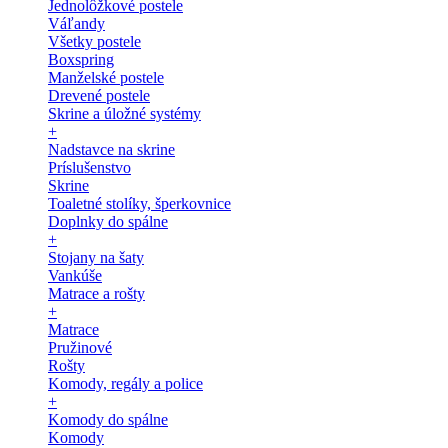
Jednolôžkové postele
Váľandy
Všetky postele
Boxspring
Manželské postele
Drevené postele
Skrine a úložné systémy
+
Nadstavce na skrine
Príslušenstvo
Skrine
Toaletné stolíky, šperkovnice
Doplnky do spálne
+
Stojany na šaty
Vankúše
Matrace a rošty
+
Matrace
Pružinové
Rošty
Komody, regály a police
+
Komody do spálne
Komody