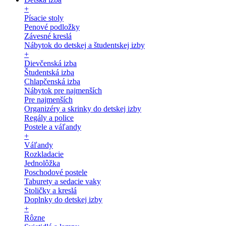
+
Písacie stoly
Penové podložky
Závesné kreslá
Nábytok do detskej a študentskej izby
+
Dievčenská izba
Študentská izba
Chlapčenská izba
Nábytok pre najmenších
Pre najmenších
Organizéry a skrinky do detskej izby
Regály a police
Postele a váľandy
+
Váľandy
Rozkladacie
Jednolôžka
Poschodové postele
Taburety a sedacie vaky
Stoličky a kreslá
Doplnky do detskej izby
+
Rôzne