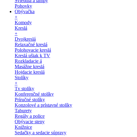
Svietidlá a lampy
Pohovky
Obývačka
+
Komody
Kreslá
+
Dvojkreslá
Relaxačné kreslá
Polohovacie kreslá
Kreslá ušiak k TV
Rozkladacie á
Masážne kreslá
Hojdacie kreslá
Stolíky
+
Tv stolíky
Konferenčné stolíky
Príručné stolíky
Konzolové a prístavné stolíky
Taburety
Regály a police
Obývacie steny
Knižnice
Sedačky a sedacie súpravy