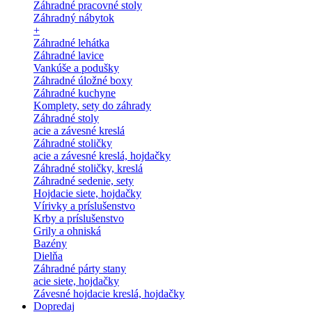
Záhradné pracovné stoly
Záhradný nábytok
+
Záhradné lehátka
Záhradné lavice
Vankúše a podušky
Záhradné úložné boxy
Záhradné kuchyne
Komplety, sety do záhrady
Záhradné stoly
acie a závesné kreslá
Záhradné stoličky
acie a závesné kreslá, hojdačky
Záhradné stoličky, kreslá
Záhradné sedenie, sety
Hojdacie siete, hojdačky
Vírivky a príslušenstvo
Krby a príslušenstvo
Grily a ohniská
Bazény
Dielňa
Záhradné párty stany
acie siete, hojdačky
Závesné hojdacie kreslá, hojdačky
Dopredaj