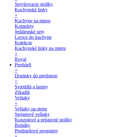
Servírovacie stolíky
Kuchynské linky
+
Kuchyne na mieru
Komplety
Jedálenské sety
Lavice do kuchyne
Kolekcie
Kuchynské linky na mieru
+
Royal
Predsieň
+
Doplnky do predsiene
+
Svietidlá a lampy
Zrkadlá
Vešiaky
+
Vešiaky na stenu
Stojanové vešiaky
Konzolové a prístavné stolíky
Botníky
Predsieňové programy
+