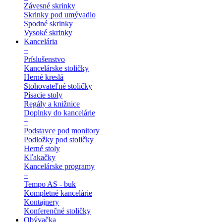
Závesné skrinky
Skrinky pod umývadlo
Spodné skrinky
Vysoké skrinky
Kancelária
+
Príslušenstvo
Kancelárske stoličky
Herné kreslá
Stohovateľné stoličky
Písacie stoly
Regály a knižnice
Doplnky do kancelárie
+
Podstavce pod monitory
Podložky pod stoličky
Herné stoly
Kľakačky
Kancelárske programy
+
Tempo AS - buk
Kompletné kancelárie
Kontajnery
Konferenčné stoličky
Obývačka