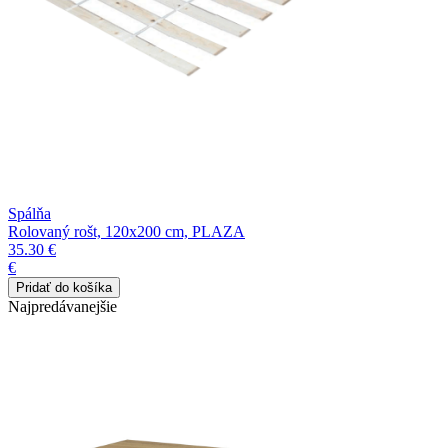
Spálňa
Rolovaný rošt, 120x200 cm, PLAZA
35.30 €
€
Najpredávanejšie