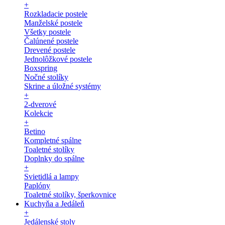
+
Rozkladacie postele
Manželské postele
Všetky postele
Čalúnené postele
Drevené postele
Jednolôžkové postele
Boxspring
Nočné stolíky
Skrine a úložné systémy
+
2-dverové
Kolekcie
+
Betino
Kompletné spálne
Toaletné stolíky
Doplnky do spálne
+
Svietidlá a lampy
Paplóny
Toaletné stolíky, šperkovnice
Kuchyňa a Jedáleň
+
Jedálenské stoly