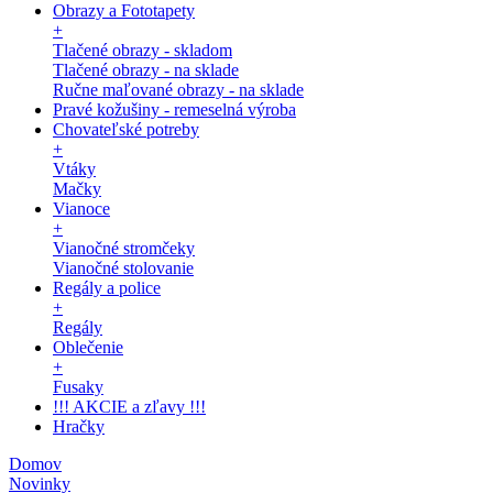
Obrazy a Fototapety
+
Tlačené obrazy - skladom
Tlačené obrazy - na sklade
Ručne maľované obrazy - na sklade
Pravé kožušiny - remeselná výroba
Chovateľské potreby
+
Vtáky
Mačky
Vianoce
+
Vianočné stromčeky
Vianočné stolovanie
Regály a police
+
Regály
Oblečenie
+
Fusaky
!!! AKCIE a zľavy !!!
Hračky
Domov
Novinky