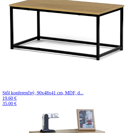
Stôl konferenčný, 90x48x41 cm, MDF, d...
19.60 €
35.00 €