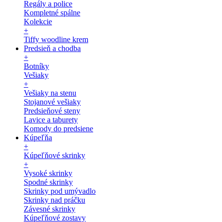
Regály a police
Kompletné spálne
Kolekcie
+
Tiffy woodline krem
Predsieň a chodba
+
Botníky
Vešiaky
+
Vešiaky na stenu
Stojanové vešiaky
Predsieňové steny
Lavice a taburety
Komody do predsiene
Kúpeľňa
+
Kúpeľňové skrinky
+
Vysoké skrinky
Spodné skrinky
Skrinky pod umývadlo
Skrinky nad práčku
Závesné skrinky
Kúpeľňové zostavy