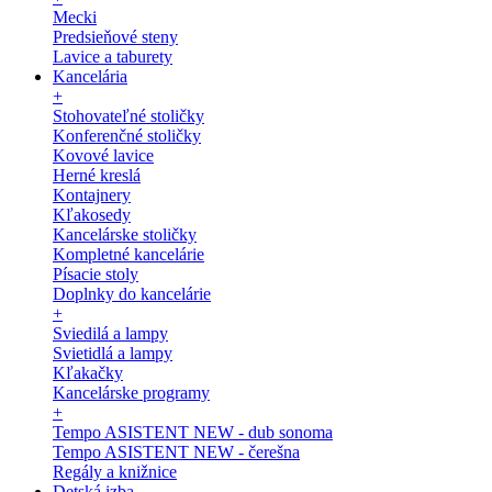
Mecki
Predsieňové steny
Lavice a taburety
Kancelária
+
Stohovateľné stoličky
Konferenčné stoličky
Kovové lavice
Herné kreslá
Kontajnery
Kľakosedy
Kancelárske stoličky
Kompletné kancelárie
Písacie stoly
Doplnky do kancelárie
+
Sviedilá a lampy
Svietidlá a lampy
Kľakačky
Kancelárske programy
+
Tempo ASISTENT NEW - dub sonoma
Tempo ASISTENT NEW - čerešna
Regály a knižnice
Detská izba