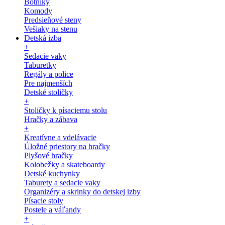
Botníky
Komody
Predsieňové steny
Vešiaky na stenu
Detská izba
+
Sedacie vaky
Taburetky
Regály a police
Pre najmenších
Detské stoličky
+
Stoličky k písaciemu stolu
Hračky a zábava
+
Kreatívne a vdelávacie
Úložné priestory na hračky
Plyšové hračky
Kolobežky a skateboardy
Detské kuchynky
Taburety a sedacie vaky
Organizéry a skrinky do detskej izby
Písacie stoly
Postele a váľandy
+