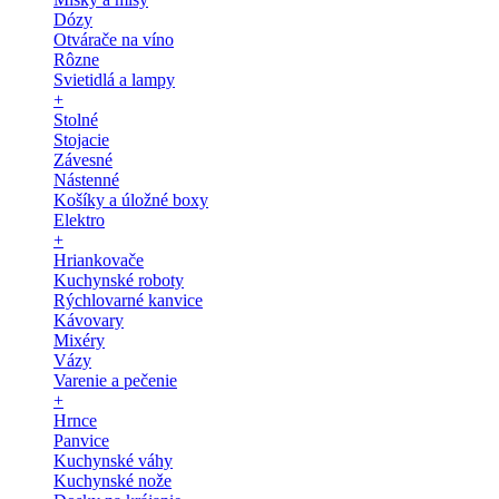
Dózy
Otvárače na víno
Rôzne
Svietidlá a lampy
+
Stolné
Stojacie
Závesné
Nástenné
Košíky a úložné boxy
Elektro
+
Hriankovače
Kuchynské roboty
Rýchlovarné kanvice
Kávovary
Mixéry
Vázy
Varenie a pečenie
+
Hrnce
Panvice
Kuchynské váhy
Kuchynské nože