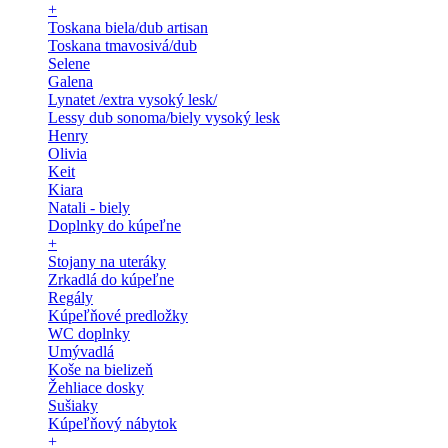
+
Toskana biela/dub artisan
Toskana tmavosivá/dub
Selene
Galena
Lynatet /extra vysoký lesk/
Lessy dub sonoma/biely vysoký lesk
Henry
Olivia
Keit
Kiara
Natali - biely
Doplnky do kúpeľne
+
Stojany na uteráky
Zrkadlá do kúpeľne
Regály
Kúpeľňové predložky
WC doplnky
Umývadlá
Koše na bielizeň
Žehliace dosky
Sušiaky
Kúpeľňový nábytok
+