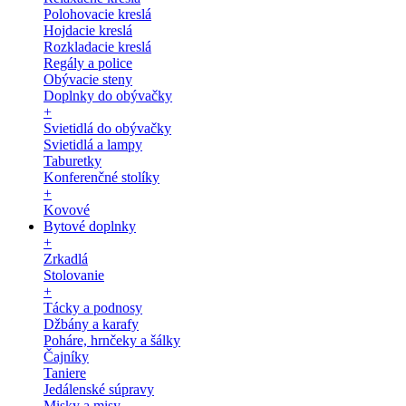
Polohovacie kreslá
Hojdacie kreslá
Rozkladacie kreslá
Regály a police
Obývacie steny
Doplnky do obývačky
+
Svietidlá do obývačky
Svietidlá a lampy
Taburetky
Konferenčné stolíky
+
Kovové
Bytové doplnky
+
Zrkadlá
Stolovanie
+
Tácky a podnosy
Džbány a karafy
Poháre, hrnčeky a šálky
Čajníky
Taniere
Jedálenské súpravy
Misky a misy