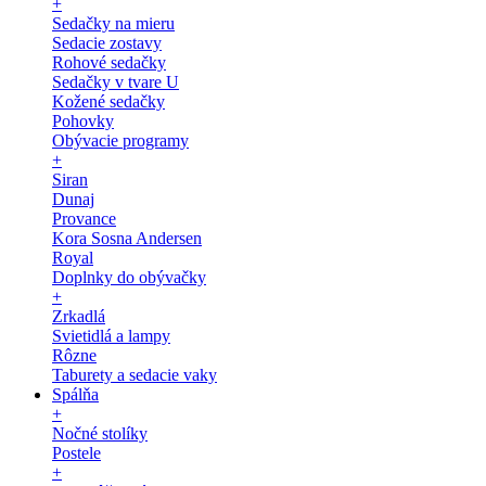
+
Sedačky na mieru
Sedacie zostavy
Rohové sedačky
Sedačky v tvare U
Kožené sedačky
Pohovky
Obývacie programy
+
Siran
Dunaj
Provance
Kora Sosna Andersen
Royal
Doplnky do obývačky
+
Zrkadlá
Svietidlá a lampy
Rôzne
Taburety a sedacie vaky
Spálňa
+
Nočné stolíky
Postele
+