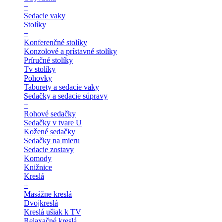
+
Sedacie vaky
Stolíky
+
Konferenčné stolíky
Konzolové a prístavné stolíky
Príručné stolíky
Tv stolíky
Pohovky
Taburety a sedacie vaky
Sedačky a sedacie súpravy
+
Rohové sedačky
Sedačky v tvare U
Kožené sedačky
Sedačky na mieru
Sedacie zostavy
Komody
Knižnice
Kreslá
+
Masážne kreslá
Dvojkreslá
Kreslá ušiak k TV
Relaxačné kreslá