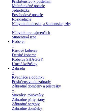
Príslušenstvo k posteliam
Multifunkčné postele
Jednolôžka
Poschodové postele
Rozkladacie
Nábytok do detskej a študentskej izby
+
Nábytok pre najmenších
Študentská izba
Koberce
+
Kusové koberce
Detské koberce
Koberce SHAGGY
Umelé kožušiny
Záhrada
+
Kvetináče a doplnky
Príslušenstvo do záhrady
Záhradné domčeky a prístrešky
+
Skleníky, fóliovníky
Záhradné párty stany
Záhradné pergoly
Záhradné domčeky