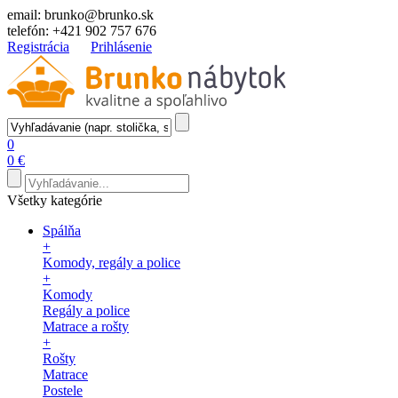
email:
brunko@brunko.sk
telefón:
+421 902 757 676
Registrácia
Prihlásenie
0
0 €
Všetky kategórie
Spálňa
+
Komody, regály a police
+
Komody
Regály a police
Matrace a rošty
+
Rošty
Matrace
Postele