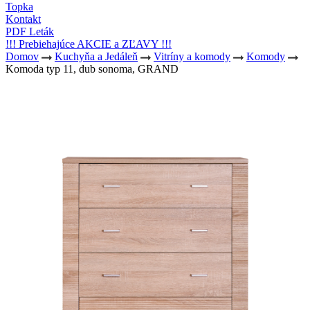
Topka
Kontakt
PDF Leták
!!! Prebiehajúce AKCIE a ZĽAVY !!!
Domov
Kuchyňa a Jedáleň
Vitríny a komody
Komody
Komoda typ 11, dub sonoma, GRAND