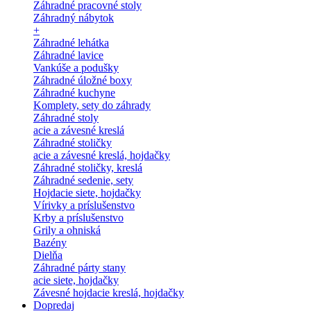
Záhradné pracovné stoly
Záhradný nábytok
+
Záhradné lehátka
Záhradné lavice
Vankúše a podušky
Záhradné úložné boxy
Záhradné kuchyne
Komplety, sety do záhrady
Záhradné stoly
acie a závesné kreslá
Záhradné stoličky
acie a závesné kreslá, hojdačky
Záhradné stoličky, kreslá
Záhradné sedenie, sety
Hojdacie siete, hojdačky
Vírivky a príslušenstvo
Krby a príslušenstvo
Grily a ohniská
Bazény
Dielňa
Záhradné párty stany
acie siete, hojdačky
Závesné hojdacie kreslá, hojdačky
Dopredaj