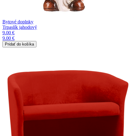
Bytové doplnky
Trpaslík jahodový
9.00 €
9.00 €