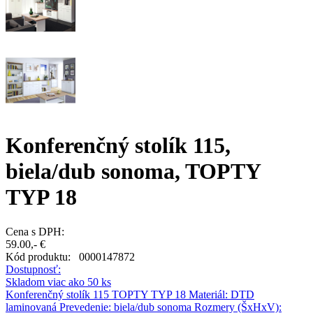
Konferenčný stolík 115,
biela/dub sonoma, TOPTY
TYP 18
Cena s DPH:
59.00,- €
Kód produktu:
0000147872
Dostupnosť:
Skladom viac ako 50 ks
Konferenčný stolík 115 TOPTY TYP 18 Materiál: DTD
laminovaná Prevedenie: biela/dub sonoma Rozmery (ŠxHxV):