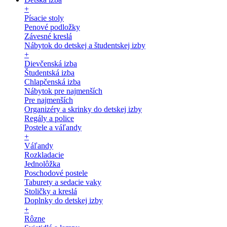
+
Písacie stoly
Penové podložky
Závesné kreslá
Nábytok do detskej a študentskej izby
+
Dievčenská izba
Študentská izba
Chlapčenská izba
Nábytok pre najmenších
Pre najmenších
Organizéry a skrinky do detskej izby
Regály a police
Postele a váľandy
+
Váľandy
Rozkladacie
Jednolôžka
Poschodové postele
Taburety a sedacie vaky
Stoličky a kreslá
Doplnky do detskej izby
+
Rôzne