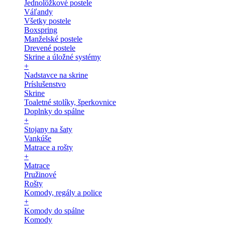
Jednolôžkové postele
Váľandy
Všetky postele
Boxspring
Manželské postele
Drevené postele
Skrine a úložné systémy
+
Nadstavce na skrine
Príslušenstvo
Skrine
Toaletné stolíky, šperkovnice
Doplnky do spálne
+
Stojany na šaty
Vankúše
Matrace a rošty
+
Matrace
Pružinové
Rošty
Komody, regály a police
+
Komody do spálne
Komody