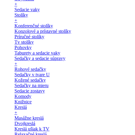
+
Sedacie vaky
Stolíky
+
Konferenčné stolíky
Konzolové a prístavné stolíky
Príručné stolíky
Tv stolíky
Pohovky
Taburety a sedacie vaky
Sedačky a sedacie súpravy
+
Rohové sedačky
Sedačky v tvare U
Kožené sedačky
Sedačky na mieru
Sedacie zostavy
Komody
Knižnice
Kreslá
+
Masážne kreslá
Dvojkreslá
Kreslá ušiak k TV
Relaxačné kreslá