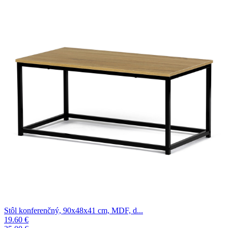
Stôl konferenčný, 90x48x41 cm, MDF, d...
19.60 €