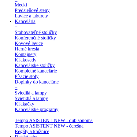
Mecki
Predsieňové steny
Lavice a taburety
Kancelária
+
Stohovateľné stoličky
Konferenčné stoličky
Kovové lavice
Herné kreslá
Kontajnery
Kľakosedy
Kancelárske stoličky
Kompletné kancelárie
Písacie stoly
Doplnky do kancelárie
+
Sviedilá a lampy
Svietidlá a lampy
Kľakačky
Kancelárske programy
+
Tempo ASISTENT NEW - dub sonoma
Tempo ASISTENT NEW - čerešna
Regály a knižnice
Detská izba