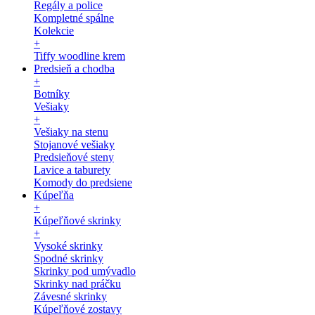
Regály a police
Kompletné spálne
Kolekcie
+
Tiffy woodline krem
Predsieň a chodba
+
Botníky
Vešiaky
+
Vešiaky na stenu
Stojanové vešiaky
Predsieňové steny
Lavice a taburety
Komody do predsiene
Kúpeľňa
+
Kúpeľňové skrinky
+
Vysoké skrinky
Spodné skrinky
Skrinky pod umývadlo
Skrinky nad práčku
Závesné skrinky
Kúpeľňové zostavy