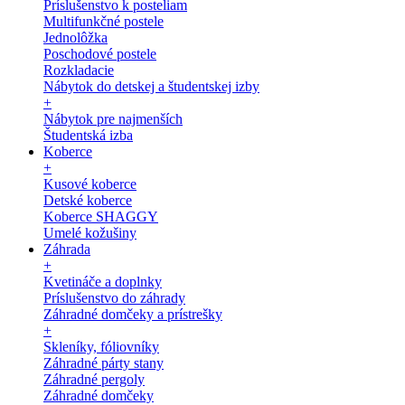
Príslušenstvo k posteliam
Multifunkčné postele
Jednolôžka
Poschodové postele
Rozkladacie
Nábytok do detskej a študentskej izby
+
Nábytok pre najmenších
Študentská izba
Koberce
+
Kusové koberce
Detské koberce
Koberce SHAGGY
Umelé kožušiny
Záhrada
+
Kvetináče a doplnky
Príslušenstvo do záhrady
Záhradné domčeky a prístrešky
+
Skleníky, fóliovníky
Záhradné párty stany
Záhradné pergoly
Záhradné domčeky