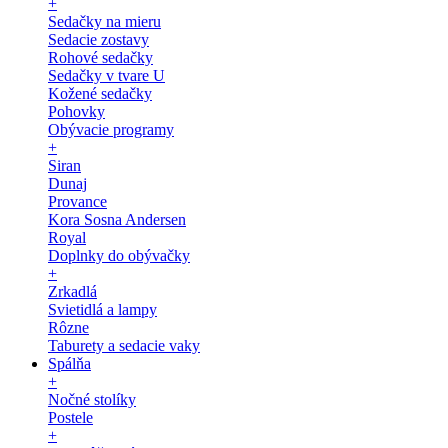
+
Sedačky na mieru
Sedacie zostavy
Rohové sedačky
Sedačky v tvare U
Kožené sedačky
Pohovky
Obývacie programy
+
Siran
Dunaj
Provance
Kora Sosna Andersen
Royal
Doplnky do obývačky
+
Zrkadlá
Svietidlá a lampy
Rôzne
Taburety a sedacie vaky
Spálňa
+
Nočné stolíky
Postele
+