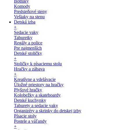
Botníky
Komody
Predsieňové steny
Vešiaky na stenu
Detská izba
+
Sedacie vaky
Taburetky
Regály a police
Pre najmenších
Detské stoličky
+
Stoličky k písaciemu stolu
Hračky a zábava
+
Kreatívne a vdelávacie
Úložné priestory na hračky
Plyšové hračky
Kolobežky a skateboardy
Detské kuchynky
Taburety a sedacie vaky
Organizéry a skrinky do detskej izby
Písacie stoly
Postele a váľandy
+