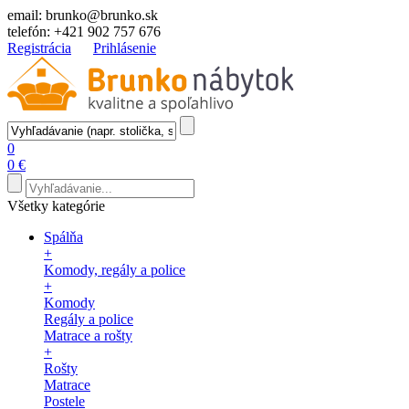
email:
brunko@brunko.sk
telefón:
+421 902 757 676
Registrácia
Prihlásenie
0
0 €
Všetky kategórie
Spálňa
+
Komody, regály a police
+
Komody
Regály a police
Matrace a rošty
+
Rošty
Matrace
Postele