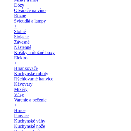
Dózy
Otvárače na víno
Rôzne
Svietidlá a lampy
+
Stolné
Stojacie
Závesné
Nástenné
Košíky a úložné boxy
Elektro
+
Hriankovače
Kuchynské roboty
Rýchlovarné kanvice
Kávovary
Mixéry
Vázy
Varenie a pečenie
+
Hrnce
Panvice
Kuchynské váhy
Kuchynské nože