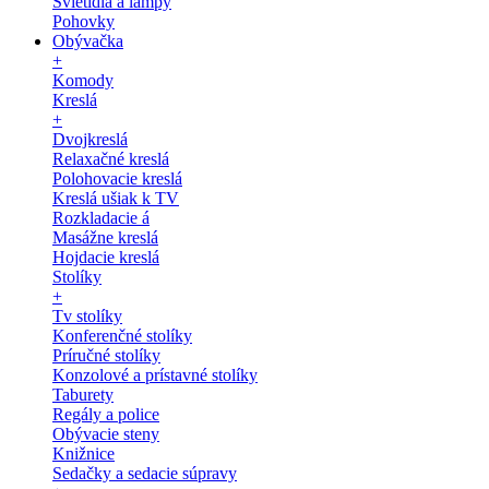
Svietidlá a lampy
Pohovky
Obývačka
+
Komody
Kreslá
+
Dvojkreslá
Relaxačné kreslá
Polohovacie kreslá
Kreslá ušiak k TV
Rozkladacie á
Masážne kreslá
Hojdacie kreslá
Stolíky
+
Tv stolíky
Konferenčné stolíky
Príručné stolíky
Konzolové a prístavné stolíky
Taburety
Regály a police
Obývacie steny
Knižnice
Sedačky a sedacie súpravy