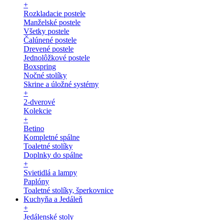
+
Rozkladacie postele
Manželské postele
Všetky postele
Čalúnené postele
Drevené postele
Jednolôžkové postele
Boxspring
Nočné stolíky
Skrine a úložné systémy
+
2-dverové
Kolekcie
+
Betino
Kompletné spálne
Toaletné stolíky
Doplnky do spálne
+
Svietidlá a lampy
Paplóny
Toaletné stolíky, šperkovnice
Kuchyňa a Jedáleň
+
Jedálenské stoly