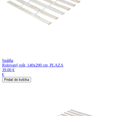
Spálňa
Rolovaný rošt, 140x200 cm, PLAZA
39.00 €
€