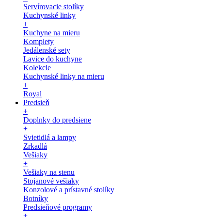
Servírovacie stolíky
Kuchynské linky
+
Kuchyne na mieru
Komplety
Jedálenské sety
Lavice do kuchyne
Kolekcie
Kuchynské linky na mieru
+
Royal
Predsieň
+
Doplnky do predsiene
+
Svietidlá a lampy
Zrkadlá
Vešiaky
+
Vešiaky na stenu
Stojanové vešiaky
Konzolové a prístavné stolíky
Botníky
Predsieňové programy
+