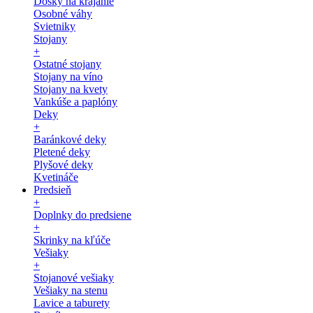
Dosky na krájanie
Osobné váhy
Svietniky
Stojany
+
Ostatné stojany
Stojany na víno
Stojany na kvety
Vankúše a paplóny
Deky
+
Baránkové deky
Pletené deky
Plyšové deky
Kvetináče
Predsieň
+
Doplnky do predsiene
+
Skrinky na kľúče
Vešiaky
+
Stojanové vešiaky
Vešiaky na stenu
Lavice a taburety