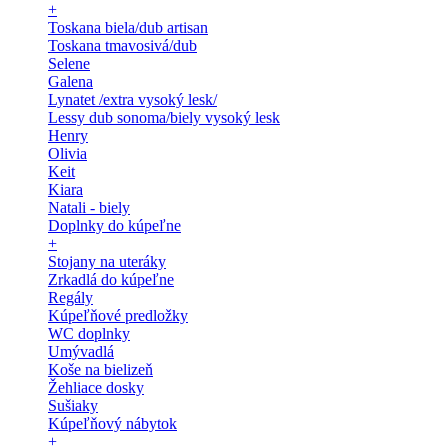
+
Toskana biela/dub artisan
Toskana tmavosivá/dub
Selene
Galena
Lynatet /extra vysoký lesk/
Lessy dub sonoma/biely vysoký lesk
Henry
Olivia
Keit
Kiara
Natali - biely
Doplnky do kúpeľne
+
Stojany na uteráky
Zrkadlá do kúpeľne
Regály
Kúpeľňové predložky
WC doplnky
Umývadlá
Koše na bielizeň
Žehliace dosky
Sušiaky
Kúpeľňový nábytok
+