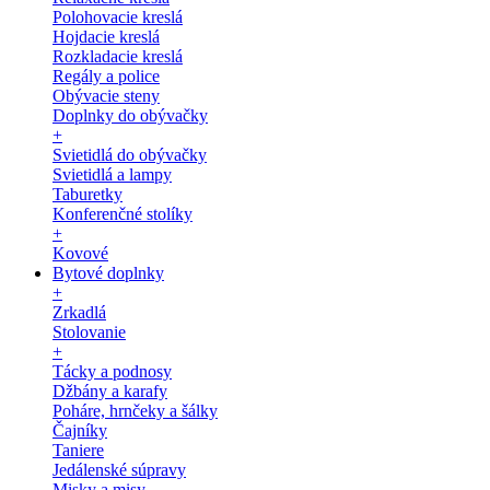
Polohovacie kreslá
Hojdacie kreslá
Rozkladacie kreslá
Regály a police
Obývacie steny
Doplnky do obývačky
+
Svietidlá do obývačky
Svietidlá a lampy
Taburetky
Konferenčné stolíky
+
Kovové
Bytové doplnky
+
Zrkadlá
Stolovanie
+
Tácky a podnosy
Džbány a karafy
Poháre, hrnčeky a šálky
Čajníky
Taniere
Jedálenské súpravy
Misky a misy