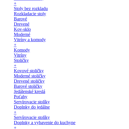
+
Stoly bez rozkladu
Rozkladacie stoly
Barové
Drevené
Kov-sklo
Moderné
Vitríny a komody
+
Komody
Vitríny
Stoličky
+
Kovové stoličky
Moderné stoličky
Drevené stoličky
Barové stoličky
Jedálenské kreslá
Poťahy
Servírovacie stolíky
Doplnky do jedálne
+
Servírovacie stolíky
Doplnky a vybavenie do kuchyne
+