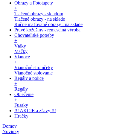
Obrazy a Fototapety
+
Tlačené obrazy - skladom
Tlačené obrazy - na sklade
Ručne maľované obrazy - na sklade
Pravé kožušiny - remeselná výroba
Chovateľské potreby
+
Vtáky
Mačky
Vianoce
+
Vianočné stromčeky
Vianočné stolovanie
Regály a police
+
Regály
Oblečenie
+
Fusaky
!!! AKCIE a zľavy !!!
Hračky
Domov
Novinky