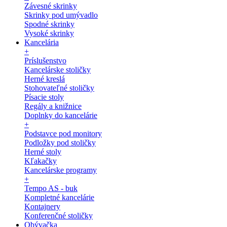
Závesné skrinky
Skrinky pod umývadlo
Spodné skrinky
Vysoké skrinky
Kancelária
+
Príslušenstvo
Kancelárske stoličky
Herné kreslá
Stohovateľné stoličky
Písacie stoly
Regály a knižnice
Doplnky do kancelárie
+
Podstavce pod monitory
Podložky pod stoličky
Herné stoly
Kľakačky
Kancelárske programy
+
Tempo AS - buk
Kompletné kancelárie
Kontajnery
Konferenčné stoličky
Obývačka