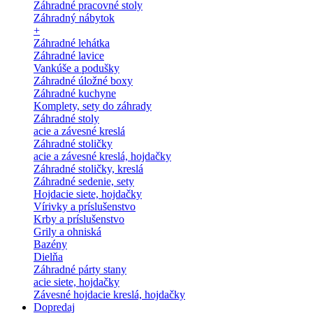
Záhradné pracovné stoly
Záhradný nábytok
+
Záhradné lehátka
Záhradné lavice
Vankúše a podušky
Záhradné úložné boxy
Záhradné kuchyne
Komplety, sety do záhrady
Záhradné stoly
acie a závesné kreslá
Záhradné stoličky
acie a závesné kreslá, hojdačky
Záhradné stoličky, kreslá
Záhradné sedenie, sety
Hojdacie siete, hojdačky
Vírivky a príslušenstvo
Krby a príslušenstvo
Grily a ohniská
Bazény
Dielňa
Záhradné párty stany
acie siete, hojdačky
Závesné hojdacie kreslá, hojdačky
Dopredaj