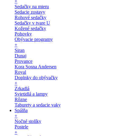
+
Sedačky na mieru
Sedacie zostavy
Rohové sedačky
Sedačky v tvare U
Kožené sedačky
Pohovky
Obývacie programy
+
Siran
Dunaj
Provance
Kora Sosna Andersen
Royal
Doplnky do obývačky
+
Zrkadlá
Svietidlá a lampy
Rôzne
Taburety a sedacie vaky
Spálňa
+
Nočné stolíky
Postele
+