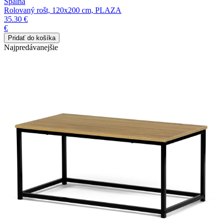
Spálňa
Rolovaný rošt, 120x200 cm, PLAZA
35.30 €
€
Najpredávanejšie