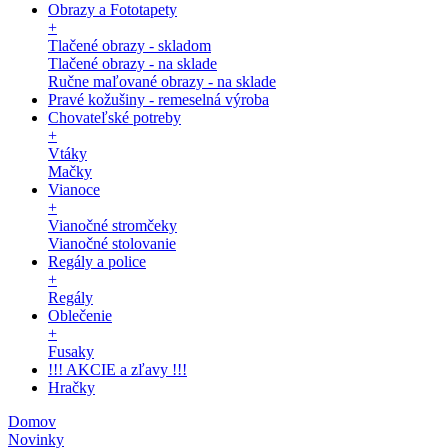
Obrazy a Fototapety
+
Tlačené obrazy - skladom
Tlačené obrazy - na sklade
Ručne maľované obrazy - na sklade
Pravé kožušiny - remeselná výroba
Chovateľské potreby
+
Vtáky
Mačky
Vianoce
+
Vianočné stromčeky
Vianočné stolovanie
Regály a police
+
Regály
Oblečenie
+
Fusaky
!!! AKCIE a zľavy !!!
Hračky
Domov
Novinky