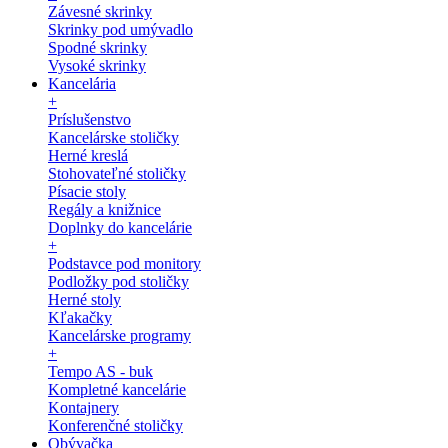
Závesné skrinky
Skrinky pod umývadlo
Spodné skrinky
Vysoké skrinky
Kancelária
+
Príslušenstvo
Kancelárske stoličky
Herné kreslá
Stohovateľné stoličky
Písacie stoly
Regály a knižnice
Doplnky do kancelárie
+
Podstavce pod monitory
Podložky pod stoličky
Herné stoly
Kľakačky
Kancelárske programy
+
Tempo AS - buk
Kompletné kancelárie
Kontajnery
Konferenčné stoličky
Obývačka