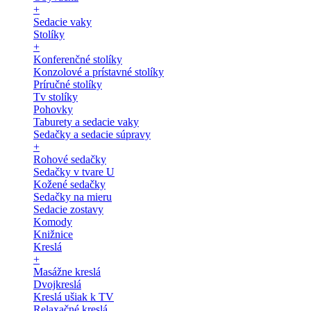
+
Sedacie vaky
Stolíky
+
Konferenčné stolíky
Konzolové a prístavné stolíky
Príručné stolíky
Tv stolíky
Pohovky
Taburety a sedacie vaky
Sedačky a sedacie súpravy
+
Rohové sedačky
Sedačky v tvare U
Kožené sedačky
Sedačky na mieru
Sedacie zostavy
Komody
Knižnice
Kreslá
+
Masážne kreslá
Dvojkreslá
Kreslá ušiak k TV
Relaxačné kreslá