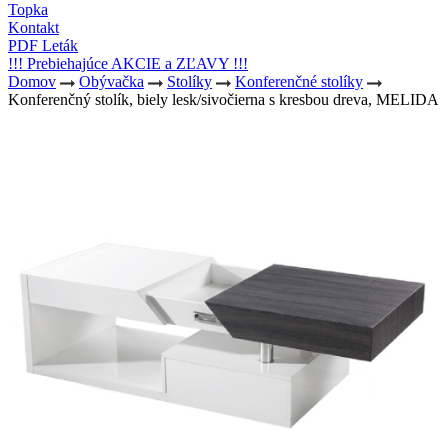
Topka
Kontakt
PDF Leták
!!! Prebiehajúce AKCIE a ZĽAVY !!!
Domov
Obývačka
Stolíky
Konferenčné stolíky
Konferenčný stolík, biely lesk/sivočierna s kresbou dreva, MELIDA