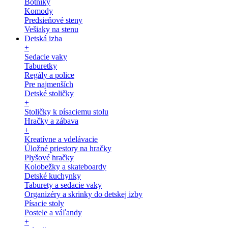
Botníky
Komody
Predsieňové steny
Vešiaky na stenu
Detská izba
+
Sedacie vaky
Taburetky
Regály a police
Pre najmenších
Detské stoličky
+
Stoličky k písaciemu stolu
Hračky a zábava
+
Kreatívne a vdelávacie
Úložné priestory na hračky
Plyšové hračky
Kolobežky a skateboardy
Detské kuchynky
Taburety a sedacie vaky
Organizéry a skrinky do detskej izby
Písacie stoly
Postele a váľandy
+