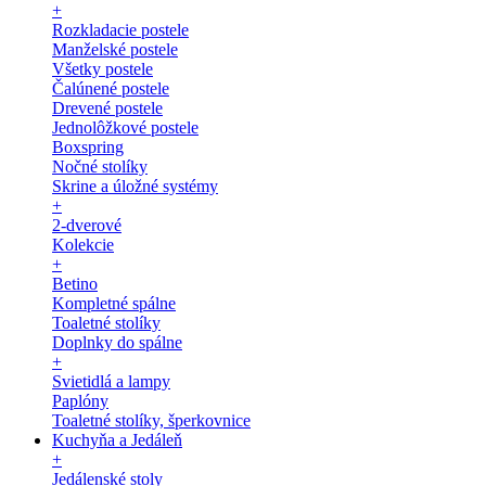
+
Rozkladacie postele
Manželské postele
Všetky postele
Čalúnené postele
Drevené postele
Jednolôžkové postele
Boxspring
Nočné stolíky
Skrine a úložné systémy
+
2-dverové
Kolekcie
+
Betino
Kompletné spálne
Toaletné stolíky
Doplnky do spálne
+
Svietidlá a lampy
Paplóny
Toaletné stolíky, šperkovnice
Kuchyňa a Jedáleň
+
Jedálenské stoly