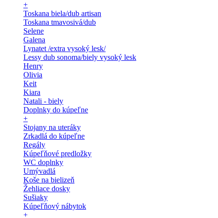
+
Toskana biela/dub artisan
Toskana tmavosivá/dub
Selene
Galena
Lynatet /extra vysoký lesk/
Lessy dub sonoma/biely vysoký lesk
Henry
Olivia
Keit
Kiara
Natali - biely
Doplnky do kúpeľne
+
Stojany na uteráky
Zrkadlá do kúpeľne
Regály
Kúpeľňové predložky
WC doplnky
Umývadlá
Koše na bielizeň
Žehliace dosky
Sušiaky
Kúpeľňový nábytok
+