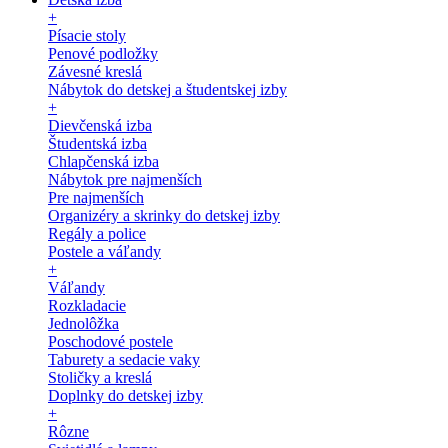
+
Písacie stoly
Penové podložky
Závesné kreslá
Nábytok do detskej a študentskej izby
+
Dievčenská izba
Študentská izba
Chlapčenská izba
Nábytok pre najmenších
Pre najmenších
Organizéry a skrinky do detskej izby
Regály a police
Postele a váľandy
+
Váľandy
Rozkladacie
Jednolôžka
Poschodové postele
Taburety a sedacie vaky
Stoličky a kreslá
Doplnky do detskej izby
+
Rôzne