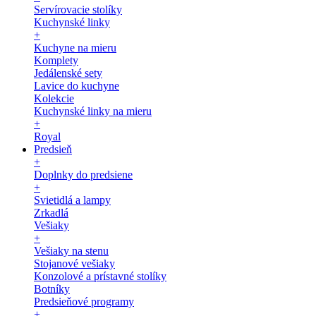
Servírovacie stolíky
Kuchynské linky
+
Kuchyne na mieru
Komplety
Jedálenské sety
Lavice do kuchyne
Kolekcie
Kuchynské linky na mieru
+
Royal
Predsieň
+
Doplnky do predsiene
+
Svietidlá a lampy
Zrkadlá
Vešiaky
+
Vešiaky na stenu
Stojanové vešiaky
Konzolové a prístavné stolíky
Botníky
Predsieňové programy
+