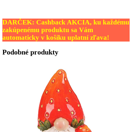
DARČEK: Cashback AKCIA, ku každému
zakúpenému produktu sa Vám
automaticky v košíku uplatní zľava!
Podobné produkty