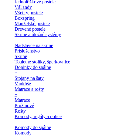
Jednolôžkové postele
Váľandy
Všetky postele
Boxspring
Manželské postele
Drevené postele
Skrine a úložné systémy
+
Nadstavce na skrine
Príslušenstvo
Skrine
Toaletné stolíky, šperkovnice
Doplnky do spálne
+
Stojany na šaty
Vankúše
Matrace a rošty
+
Matrace
Pružinové
Rošty
Komody, regály a police
+
Komody do spálne
Komody