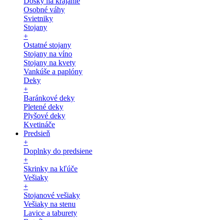
Dosky na krájanie
Osobné váhy
Svietniky
Stojany
+
Ostatné stojany
Stojany na víno
Stojany na kvety
Vankúše a paplóny
Deky
+
Baránkové deky
Pletené deky
Plyšové deky
Kvetináče
Predsieň
+
Doplnky do predsiene
+
Skrinky na kľúče
Vešiaky
+
Stojanové vešiaky
Vešiaky na stenu
Lavice a taburety