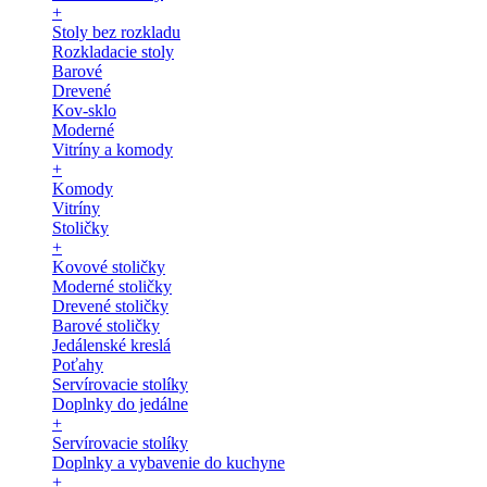
+
Stoly bez rozkladu
Rozkladacie stoly
Barové
Drevené
Kov-sklo
Moderné
Vitríny a komody
+
Komody
Vitríny
Stoličky
+
Kovové stoličky
Moderné stoličky
Drevené stoličky
Barové stoličky
Jedálenské kreslá
Poťahy
Servírovacie stolíky
Doplnky do jedálne
+
Servírovacie stolíky
Doplnky a vybavenie do kuchyne
+