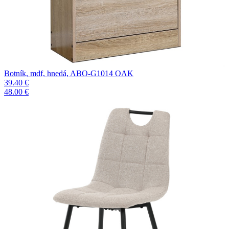
Botník, mdf, hnedá, ABO-G1014 OAK
39.40 €
48.00 €