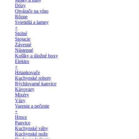
Dózy
Otvárače na víno
Rôzne
Svietidlá a lampy
+
Stolné
Stojacie
Závesné
Nástenné
Košíky a úložné boxy
Elektro
+
Hriankovače
Kuchynské roboty
Rýchlovarné kanvice
Kávovary
Mixéry
Vázy
Varenie a pečenie
+
Hrnce
Panvice
Kuchynské váhy
Kuchynské nože