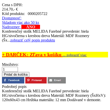
Cena s DPH:
214.70,- €
Kód produktu:
0000205722
Dostupnosť:
Skladom viac ako 50 ks
Nadrozmer:
ÁNO
Konferenčný stolík MELIDA Farebné prevedenie: biela
HG/sivočierna s kresbou dreva Materiál: MDF Rozmery
(Šx...
zobraziť celý popis produktu
+ DARČEK: Zľava v košíku
... zobraziť viac
Množstvo:
Podrobný popis
Konferenčný stolík MELIDA Farebné prevedenie: biela
HG/sivočierna s kresbou dreva Materiál: MDF Rozmery (ŠxHxV):
120x60x43 cm Hrúbka materiálu: 12 mm Dodávané v demonte.