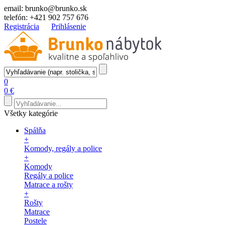
email:
brunko@brunko.sk
telefón:
+421 902 757 676
Registrácia
Prihlásenie
0
0 €
Všetky kategórie
Spálňa
+
Komody, regály a police
+
Komody
Regály a police
Matrace a rošty
+
Rošty
Matrace
Postele