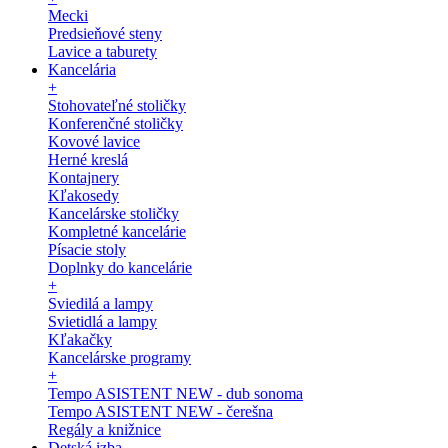
Mecki
Predsieňové steny
Lavice a taburety
Kancelária
+
Stohovateľné stoličky
Konferenčné stoličky
Kovové lavice
Herné kreslá
Kontajnery
Kľakosedy
Kancelárske stoličky
Kompletné kancelárie
Písacie stoly
Doplnky do kancelárie
+
Sviedilá a lampy
Svietidlá a lampy
Kľakačky
Kancelárske programy
+
Tempo ASISTENT NEW - dub sonoma
Tempo ASISTENT NEW - čerešna
Regály a knižnice
Detská izba