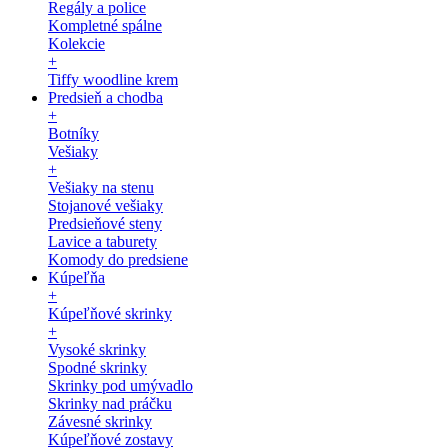
Regály a police
Kompletné spálne
Kolekcie
+
Tiffy woodline krem
Predsieň a chodba
+
Botníky
Vešiaky
+
Vešiaky na stenu
Stojanové vešiaky
Predsieňové steny
Lavice a taburety
Komody do predsiene
Kúpeľňa
+
Kúpeľňové skrinky
+
Vysoké skrinky
Spodné skrinky
Skrinky pod umývadlo
Skrinky nad práčku
Závesné skrinky
Kúpeľňové zostavy