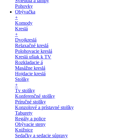
Svietidlá a lampy
Pohovky
Obývačka
+
Komody
Kreslá
+
Dvojkreslá
Relaxačné kreslá
Polohovacie kreslá
Kreslá ušiak k TV
Rozkladacie á
Masážne kreslá
Hojdacie kreslá
Stolíky
+
Tv stolíky
Konferenčné stolíky
Príručné stolíky
Konzolové a prístavné stolíky
Taburety
Regály a police
Obývacie steny
Knižnice
Sedačky a sedacie súpravy