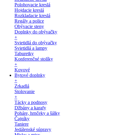
Polohovacie kreslá
Hojdacie kreslá
Rozkladacie kreslá
Regály a police
Obývacie steny
Doplnky do obývačky
+
Svietidlá do obývačky
Svietidlá a lampy
Taburetky
Konferenčné stolíky
+
Kovové
Bytové doplnky
+
Zrkadlá
Stolovanie
+
Tácky a podnosy
Džbány a karafy
Poháre, hrnčeky a šálky
Čajníky
Taniere
Jedálenské súpravy
Misky a misy