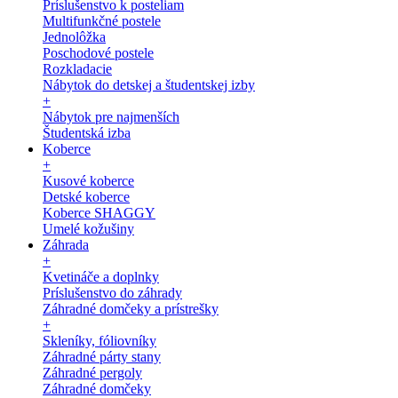
Príslušenstvo k posteliam
Multifunkčné postele
Jednolôžka
Poschodové postele
Rozkladacie
Nábytok do detskej a študentskej izby
+
Nábytok pre najmenších
Študentská izba
Koberce
+
Kusové koberce
Detské koberce
Koberce SHAGGY
Umelé kožušiny
Záhrada
+
Kvetináče a doplnky
Príslušenstvo do záhrady
Záhradné domčeky a prístrešky
+
Skleníky, fóliovníky
Záhradné párty stany
Záhradné pergoly
Záhradné domčeky