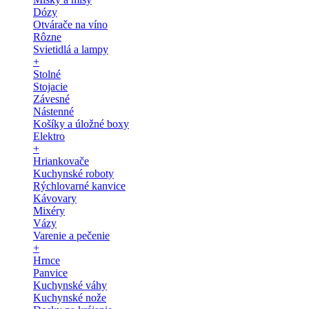
Dózy
Otvárače na víno
Rôzne
Svietidlá a lampy
+
Stolné
Stojacie
Závesné
Nástenné
Košíky a úložné boxy
Elektro
+
Hriankovače
Kuchynské roboty
Rýchlovarné kanvice
Kávovary
Mixéry
Vázy
Varenie a pečenie
+
Hrnce
Panvice
Kuchynské váhy
Kuchynské nože