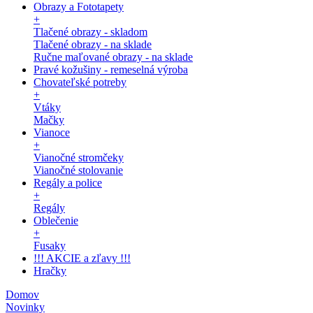
Obrazy a Fototapety
+
Tlačené obrazy - skladom
Tlačené obrazy - na sklade
Ručne maľované obrazy - na sklade
Pravé kožušiny - remeselná výroba
Chovateľské potreby
+
Vtáky
Mačky
Vianoce
+
Vianočné stromčeky
Vianočné stolovanie
Regály a police
+
Regály
Oblečenie
+
Fusaky
!!! AKCIE a zľavy !!!
Hračky
Domov
Novinky