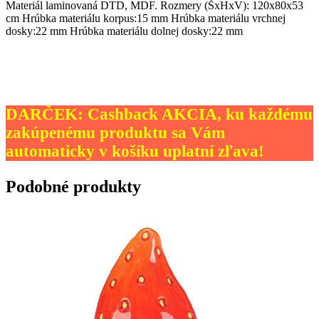
Materiál laminovaná DTD, MDF. Rozmery (ŠxHxV): 120x80x53
cm Hrúbka materiálu korpus:15 mm Hrúbka materiálu vrchnej
dosky:22 mm Hrúbka materiálu dolnej dosky:22 mm
DARČEK: Cashback AKCIA, ku každému
zakúpenému produktu sa Vám
automaticky v košíku uplatní zľava!
Podobné produkty