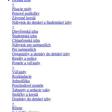
+
Písacie stoly
Penové podložky
Závesné kreslá
Nábytok do detskej a študentskej izby
+
Dievčenská izba
Študentská izba
Chlapčenská izba
Nábytok pre najmenších
Pre najmenších
Organizéry a skrinky do detskej izby
Regály a police
Postele a váľandy
+
Váľandy
Rozkladacie
Jednolôžka
Poschodové postele
Taburety a sedacie vaky
Stoličky a kreslá
Doplnky do detskej izby
+
Rôzne