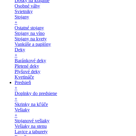
Dosky na krájanie
Osobné váhy
Svietniky
Stojany
+
Ostatné stojany
Stojany na víno
Stojany na kvety
Vankúše a paplóny
Deky
+
Baránkové deky
Pletené deky
Plyšové deky
Kvetináče
Predsieň
+
Doplnky do predsiene
+
Skrinky na kľúče
Vešiaky
+
Stojanové vešiaky
Vešiaky na stenu
Lavice a taburety