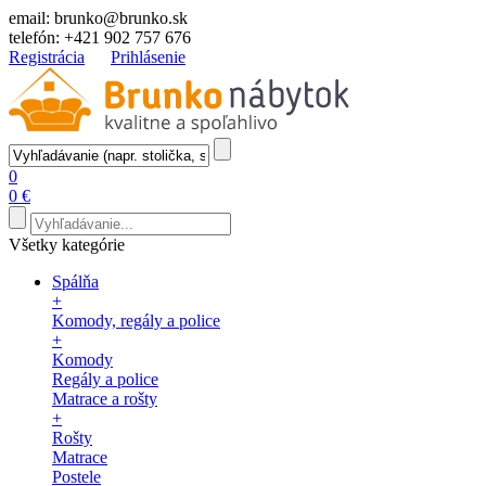
email:
brunko@brunko.sk
telefón:
+421 902 757 676
Registrácia
Prihlásenie
0
0 €
Všetky kategórie
Spálňa
+
Komody, regály a police
+
Komody
Regály a police
Matrace a rošty
+
Rošty
Matrace
Postele