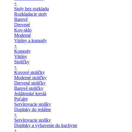
+
Stoly bez rozkladu
Rozkladacie stoly
Barové
Drevené
Kov-sklo
Moderné
Vitríny a komody
+
Komody
Vitríny
Stoličky
+
Kovové stoličky
Moderné stoličky
Drevené stoličky
Barové stoličky
Jedálenské kreslá
Poťahy
Servírovacie stolíky
Doplnky do jedálne
+
Servírovacie stolíky
Doplnky a vybavenie do kuchyne
+