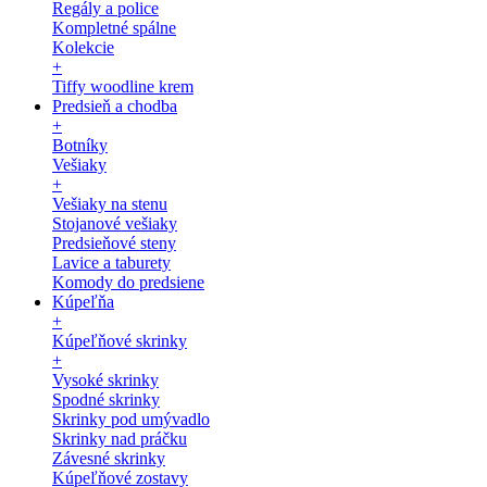
Regály a police
Kompletné spálne
Kolekcie
+
Tiffy woodline krem
Predsieň a chodba
+
Botníky
Vešiaky
+
Vešiaky na stenu
Stojanové vešiaky
Predsieňové steny
Lavice a taburety
Komody do predsiene
Kúpeľňa
+
Kúpeľňové skrinky
+
Vysoké skrinky
Spodné skrinky
Skrinky pod umývadlo
Skrinky nad práčku
Závesné skrinky
Kúpeľňové zostavy