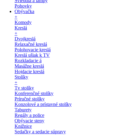
Svietidlá a lampy
Pohovky
Obývačka
+
Komody
Kreslá
+
Dvojkreslá
Relaxačné kreslá
Polohovacie kreslá
Kreslá ušiak k TV
Rozkladacie á
Masážne kreslá
Hojdacie kreslá
Stolíky
+
Tv stolíky
Konferenčné stolíky
Príručné stolíky
Konzolové a prístavné stolíky
Taburety
Regály a police
Obývacie steny
Knižnice
Sedačky a sedacie súpravy