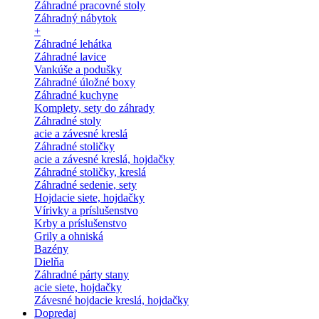
Záhradné pracovné stoly
Záhradný nábytok
+
Záhradné lehátka
Záhradné lavice
Vankúše a podušky
Záhradné úložné boxy
Záhradné kuchyne
Komplety, sety do záhrady
Záhradné stoly
acie a závesné kreslá
Záhradné stoličky
acie a závesné kreslá, hojdačky
Záhradné stoličky, kreslá
Záhradné sedenie, sety
Hojdacie siete, hojdačky
Vírivky a príslušenstvo
Krby a príslušenstvo
Grily a ohniská
Bazény
Dielňa
Záhradné párty stany
acie siete, hojdačky
Závesné hojdacie kreslá, hojdačky
Dopredaj