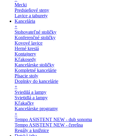
Mecki
Predsieňové steny
Lavice a taburety
Kancelária
+
Stohovateľné stoličky
Konferenčné stoličky
Kovové lavice
Herné kreslá
Kontajnery
Kľakosedy
Kancelárske stoličky
Kompletné kancelárie
Písacie stoly
Doplnky do kancelárie
+
Sviedilá a lampy
Svietidlá a lampy
Kľakačky
Kancelárske programy
+
Tempo ASISTENT NEW - dub sonoma
Tempo ASISTENT NEW - čerešna
Regály a knižnice
Detská izba