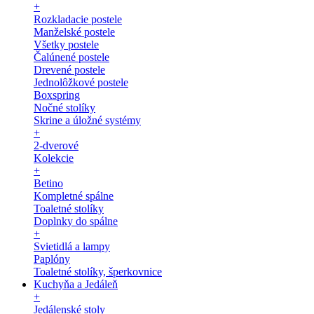
+
Rozkladacie postele
Manželské postele
Všetky postele
Čalúnené postele
Drevené postele
Jednolôžkové postele
Boxspring
Nočné stolíky
Skrine a úložné systémy
+
2-dverové
Kolekcie
+
Betino
Kompletné spálne
Toaletné stolíky
Doplnky do spálne
+
Svietidlá a lampy
Paplóny
Toaletné stolíky, šperkovnice
Kuchyňa a Jedáleň
+
Jedálenské stoly