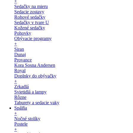
+
Sedačky na mieru
Sedacie zostavy
Rohové sedačky
Sedačky v tvare U
Kožené sedačky
Pohovky
Obývacie programy
+
Siran
Dunaj
Provance
Kora Sosna Andersen
Royal
Doplnky do obývačky
+
Zrkadlá
Svietidlá a lampy
Rôzne
Taburety a sedacie vaky
Spálňa
+
Nočné stolíky
Postele
+