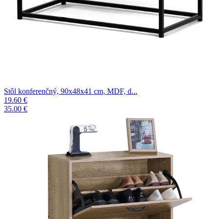
Stôl konferenčný, 90x48x41 cm, MDF, d...
19.60 €
35.00 €