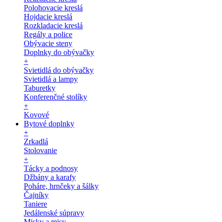
Polohovacie kreslá
Hojdacie kreslá
Rozkladacie kreslá
Regály a police
Obývacie steny
Doplnky do obývačky
+
Svietidlá do obývačky
Svietidlá a lampy
Taburetky
Konferenčné stolíky
+
Kovové
Bytové doplnky
+
Zrkadlá
Stolovanie
+
Tácky a podnosy
Džbány a karafy
Poháre, hrnčeky a šálky
Čajníky
Taniere
Jedálenské súpravy
Misky a misy