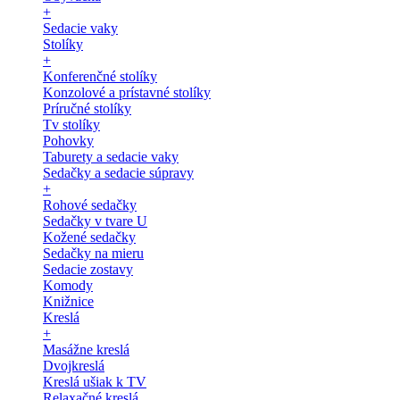
+
Sedacie vaky
Stolíky
+
Konferenčné stolíky
Konzolové a prístavné stolíky
Príručné stolíky
Tv stolíky
Pohovky
Taburety a sedacie vaky
Sedačky a sedacie súpravy
+
Rohové sedačky
Sedačky v tvare U
Kožené sedačky
Sedačky na mieru
Sedacie zostavy
Komody
Knižnice
Kreslá
+
Masážne kreslá
Dvojkreslá
Kreslá ušiak k TV
Relaxačné kreslá