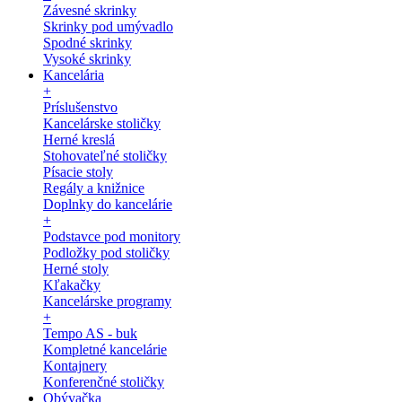
Závesné skrinky
Skrinky pod umývadlo
Spodné skrinky
Vysoké skrinky
Kancelária
+
Príslušenstvo
Kancelárske stoličky
Herné kreslá
Stohovateľné stoličky
Písacie stoly
Regály a knižnice
Doplnky do kancelárie
+
Podstavce pod monitory
Podložky pod stoličky
Herné stoly
Kľakačky
Kancelárske programy
+
Tempo AS - buk
Kompletné kancelárie
Kontajnery
Konferenčné stoličky
Obývačka