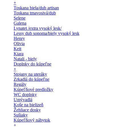
+
Toskana biela/dub artisan
Toskana tmavosivá/dub
Selene
Galena
Lynatet /extra vysoký lesk/
Lessy dub sonoma/biely vysoký lesk
Henry
Olivia
Keit
Kiara
Natali - biely
Doplnky do kúpeľne
+
Stojany na uteráky
Zrkadlá do kúpeľne
Regály
Kúpeľňové predložky
WC doplnky
Umývadlá
Koše na bielizeň
Žehliace dosky
Sušiaky
Kúpeľňový nábytok
+