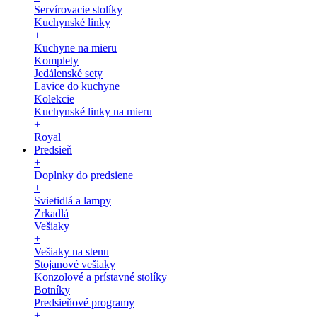
Servírovacie stolíky
Kuchynské linky
+
Kuchyne na mieru
Komplety
Jedálenské sety
Lavice do kuchyne
Kolekcie
Kuchynské linky na mieru
+
Royal
Predsieň
+
Doplnky do predsiene
+
Svietidlá a lampy
Zrkadlá
Vešiaky
+
Vešiaky na stenu
Stojanové vešiaky
Konzolové a prístavné stolíky
Botníky
Predsieňové programy
+