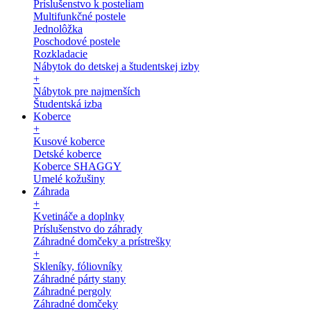
Príslušenstvo k posteliam
Multifunkčné postele
Jednolôžka
Poschodové postele
Rozkladacie
Nábytok do detskej a študentskej izby
+
Nábytok pre najmenších
Študentská izba
Koberce
+
Kusové koberce
Detské koberce
Koberce SHAGGY
Umelé kožušiny
Záhrada
+
Kvetináče a doplnky
Príslušenstvo do záhrady
Záhradné domčeky a prístrešky
+
Skleníky, fóliovníky
Záhradné párty stany
Záhradné pergoly
Záhradné domčeky