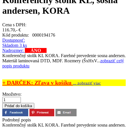
Konferenčný stolík KL, sosna
andersen, KORA
Cena s DPH:
116.70,- €
Kód produktu:
0000194176
Dostupnosť:
Skladom 3 ks
Nadrozmer:
ÁNO
Konferenčný stolík KL KORA. Farebné prevedenie sosna andersen.
Materiál laminovaná DTD, MDF. Rozmery (ŠxHxV...
zobraziť celý
popis produktu
+ DARČEK: Zľava v košíku
... zobraziť viac
Množstvo:
Podrobný popis
Konferenčný stolík KL KORA. Farebné prevedenie sosna andersen.