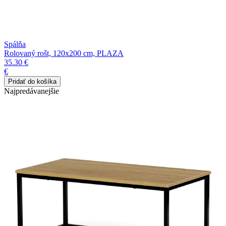
Spálňa
Rolovaný rošt, 120x200 cm, PLAZA
35.30 €
€
Najpredávanejšie