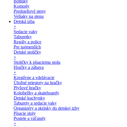
Botníky
Komody
Predsieňové steny
Vešiaky na stenu
Detská izba
+
Sedacie vaky
Taburetky
Regály a police
Pre najmenších
Detské stoličky
+
Stoličky k písaciemu stolu
Hračky a zábava
+
Kreatívne a vdelávacie
Úložné priestory na hračky
Plyšové hračky
Kolobežky a skateboardy
Detské kuchynky
Taburety a sedacie vaky
Organizéry a skrinky do detskej izby
Písacie stoly
Postele a váľandy
+