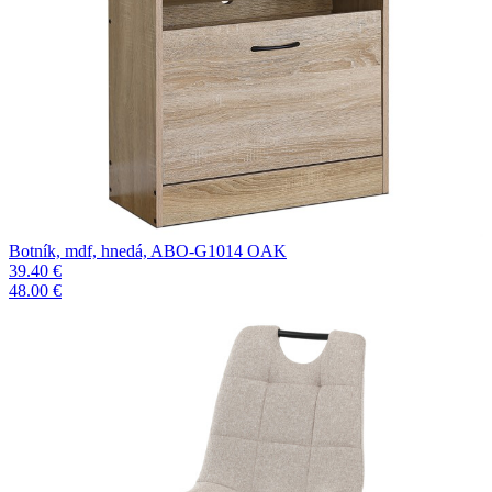
Botník, mdf, hnedá, ABO-G1014 OAK
39.40 €
48.00 €