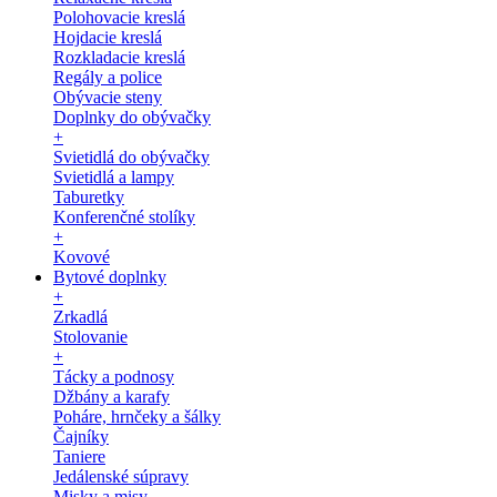
Polohovacie kreslá
Hojdacie kreslá
Rozkladacie kreslá
Regály a police
Obývacie steny
Doplnky do obývačky
+
Svietidlá do obývačky
Svietidlá a lampy
Taburetky
Konferenčné stolíky
+
Kovové
Bytové doplnky
+
Zrkadlá
Stolovanie
+
Tácky a podnosy
Džbány a karafy
Poháre, hrnčeky a šálky
Čajníky
Taniere
Jedálenské súpravy
Misky a misy