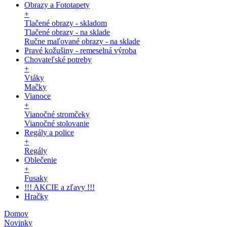
Obrazy a Fototapety
+
Tlačené obrazy - skladom
Tlačené obrazy - na sklade
Ručne maľované obrazy - na sklade
Pravé kožušiny - remeselná výroba
Chovateľské potreby
+
Vtáky
Mačky
Vianoce
+
Vianočné stromčeky
Vianočné stolovanie
Regály a police
+
Regály
Oblečenie
+
Fusaky
!!! AKCIE a zľavy !!!
Hračky
Domov
Novinky