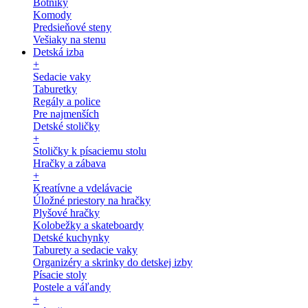
Botníky
Komody
Predsieňové steny
Vešiaky na stenu
Detská izba
+
Sedacie vaky
Taburetky
Regály a police
Pre najmenších
Detské stoličky
+
Stoličky k písaciemu stolu
Hračky a zábava
+
Kreatívne a vdelávacie
Úložné priestory na hračky
Plyšové hračky
Kolobežky a skateboardy
Detské kuchynky
Taburety a sedacie vaky
Organizéry a skrinky do detskej izby
Písacie stoly
Postele a váľandy
+