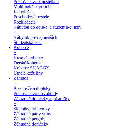
Príslušenstvo k posteliam
Multifunkčné postele
Jednolôžka
Poschodové postele
Rozkladacie
Nábytok do detskej a študentskej izby
+
Nábytok pre najmenších
Študentská izba
Koberce
+
Kusové koberce
Detské koberce
Koberce SHAGGY
Umelé kožušiny
Záhrada
+
Kvetináče a doplnky
Príslušenstvo do záhrady
Záhradné domčeky a prístrešky
+
Skleníky, fóliovníky
Záhradné párty stany
Záhradné pergoly
Záhradné domčeky