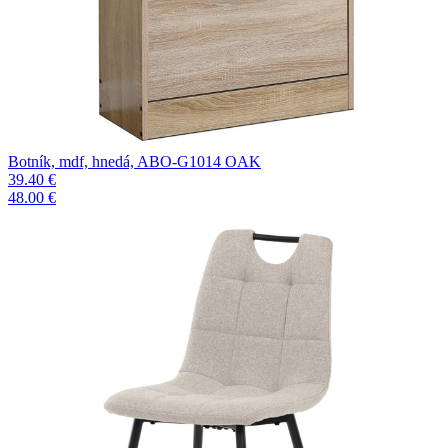
Botník, mdf, hnedá, ABO-G1014 OAK
39.40 €
48.00 €