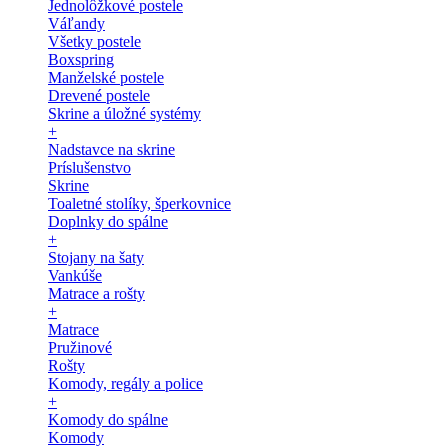
Jednolôžkové postele
Váľandy
Všetky postele
Boxspring
Manželské postele
Drevené postele
Skrine a úložné systémy
+
Nadstavce na skrine
Príslušenstvo
Skrine
Toaletné stolíky, šperkovnice
Doplnky do spálne
+
Stojany na šaty
Vankúše
Matrace a rošty
+
Matrace
Pružinové
Rošty
Komody, regály a police
+
Komody do spálne
Komody