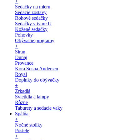
+
Sedačky na mieru
Sedacie zostavy
Rohové sedačky
Sedačky v tvare U
Kožené sedačky
Pohovky
Obývacie programy
+
Siran
Dunaj
Provance
Kora Sosna Andersen
Royal
Doplnky do obývačky
+
Zrkadlá
Svietidlá a lampy
Rôzne
Taburety a sedacie vaky
Spálňa
+
Nočné stolíky
Postele
+