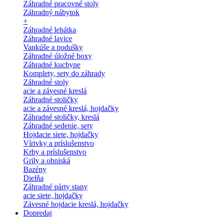
Záhradné pracovné stoly
Záhradný nábytok
+
Záhradné lehátka
Záhradné lavice
Vankúše a podušky
Záhradné úložné boxy
Záhradné kuchyne
Komplety, sety do záhrady
Záhradné stoly
acie a závesné kreslá
Záhradné stoličky
acie a závesné kreslá, hojdačky
Záhradné stoličky, kreslá
Záhradné sedenie, sety
Hojdacie siete, hojdačky
Vírivky a príslušenstvo
Krby a príslušenstvo
Grily a ohniská
Bazény
Dielňa
Záhradné párty stany
acie siete, hojdačky
Závesné hojdacie kreslá, hojdačky
Dopredaj