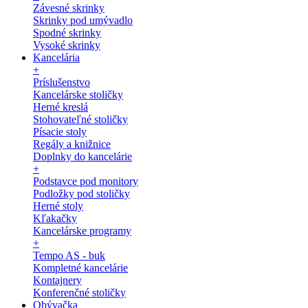
Závesné skrinky
Skrinky pod umývadlo
Spodné skrinky
Vysoké skrinky
Kancelária
+
Príslušenstvo
Kancelárske stoličky
Herné kreslá
Stohovateľné stoličky
Písacie stoly
Regály a knižnice
Doplnky do kancelárie
+
Podstavce pod monitory
Podložky pod stoličky
Herné stoly
Kľakačky
Kancelárske programy
+
Tempo AS - buk
Kompletné kancelárie
Kontajnery
Konferenčné stoličky
Obývačka