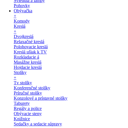
Svietidlá a lampy
Pohovky
Obývačka
+
Komody
Kreslá
+
Dvojkreslá
Relaxačné kreslá
Polohovacie kreslá
Kreslá ušiak k TV
Rozkladacie á
Masážne kreslá
Hojdacie kreslá
Stolíky
+
Tv stolíky
Konferenčné stolíky
Príručné stolíky
Konzolové a prístavné stolíky
Taburety
Regály a police
Obývacie steny
Knižnice
Sedačky a sedacie súpravy