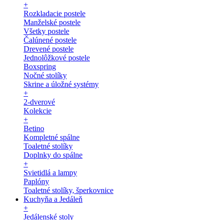
+
Rozkladacie postele
Manželské postele
Všetky postele
Čalúnené postele
Drevené postele
Jednolôžkové postele
Boxspring
Nočné stolíky
Skrine a úložné systémy
+
2-dverové
Kolekcie
+
Betino
Kompletné spálne
Toaletné stolíky
Doplnky do spálne
+
Svietidlá a lampy
Paplóny
Toaletné stolíky, šperkovnice
Kuchyňa a Jedáleň
+
Jedálenské stoly