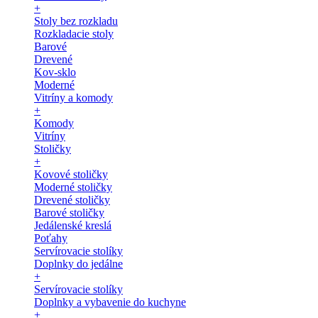
+
Stoly bez rozkladu
Rozkladacie stoly
Barové
Drevené
Kov-sklo
Moderné
Vitríny a komody
+
Komody
Vitríny
Stoličky
+
Kovové stoličky
Moderné stoličky
Drevené stoličky
Barové stoličky
Jedálenské kreslá
Poťahy
Servírovacie stolíky
Doplnky do jedálne
+
Servírovacie stolíky
Doplnky a vybavenie do kuchyne
+