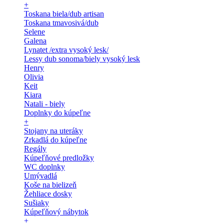
+
Toskana biela/dub artisan
Toskana tmavosivá/dub
Selene
Galena
Lynatet /extra vysoký lesk/
Lessy dub sonoma/biely vysoký lesk
Henry
Olivia
Keit
Kiara
Natali - biely
Doplnky do kúpeľne
+
Stojany na uteráky
Zrkadlá do kúpeľne
Regály
Kúpeľňové predložky
WC doplnky
Umývadlá
Koše na bielizeň
Žehliace dosky
Sušiaky
Kúpeľňový nábytok
+