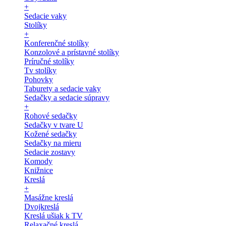
+
Sedacie vaky
Stolíky
+
Konferenčné stolíky
Konzolové a prístavné stolíky
Príručné stolíky
Tv stolíky
Pohovky
Taburety a sedacie vaky
Sedačky a sedacie súpravy
+
Rohové sedačky
Sedačky v tvare U
Kožené sedačky
Sedačky na mieru
Sedacie zostavy
Komody
Knižnice
Kreslá
+
Masážne kreslá
Dvojkreslá
Kreslá ušiak k TV
Relaxačné kreslá