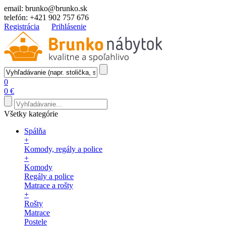
email:
brunko@brunko.sk
telefón:
+421 902 757 676
Registrácia
Prihlásenie
0
0 €
Všetky kategórie
Spálňa
+
Komody, regály a police
+
Komody
Regály a police
Matrace a rošty
+
Rošty
Matrace
Postele