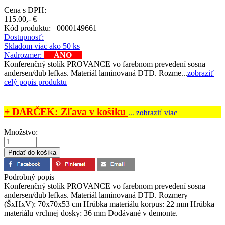
Cena s DPH:
115.00,- €
Kód produktu:
0000149661
Dostupnosť:
Skladom viac ako 50 ks
Nadrozmer:
ÁNO
Konferenčný stolík PROVANCE vo farebnom prevedení sosna
andersen/dub lefkas. Materiál laminovaná DTD. Rozme...
zobraziť
celý popis produktu
+ DARČEK: Zľava v košíku
... zobraziť viac
Množstvo:
Podrobný popis
Konferenčný stolík PROVANCE vo farebnom prevedení sosna
andersen/dub lefkas. Materiál laminovaná DTD. Rozmery
(ŠxHxV): 70x70x53 cm Hrúbka materiálu korpus: 22 mm Hrúbka
materiálu vrchnej dosky: 36 mm Dodávané v demonte.