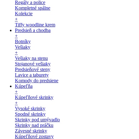
Regály a police
Kompletné spálne
Kolekcie
+
Tiffy woodline krem
Predsieň a chodba
+
Botníky
Vešiaky
+
Vešiaky na stenu
Stojanové vešiaky
Predsieňové steny
Lavice a taburety
Komody do predsiene
Kúpeľňa
+
Kúpeľňové skrinky
+
Vysoké skrinky
Spodné skrinky
Skrinky pod umývadlo
Skrinky nad práčku
Závesné skrinky
Kúpeľňové zostavy