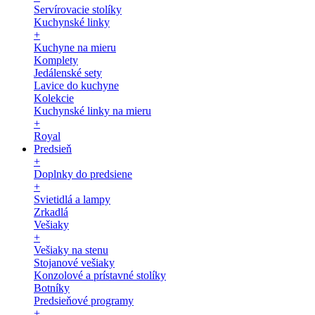
Servírovacie stolíky
Kuchynské linky
+
Kuchyne na mieru
Komplety
Jedálenské sety
Lavice do kuchyne
Kolekcie
Kuchynské linky na mieru
+
Royal
Predsieň
+
Doplnky do predsiene
+
Svietidlá a lampy
Zrkadlá
Vešiaky
+
Vešiaky na stenu
Stojanové vešiaky
Konzolové a prístavné stolíky
Botníky
Predsieňové programy
+