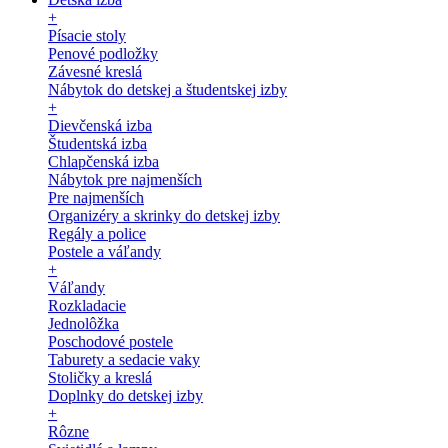
+
Písacie stoly
Penové podložky
Závesné kreslá
Nábytok do detskej a študentskej izby
+
Dievčenská izba
Študentská izba
Chlapčenská izba
Nábytok pre najmenších
Pre najmenších
Organizéry a skrinky do detskej izby
Regály a police
Postele a váľandy
+
Váľandy
Rozkladacie
Jednolôžka
Poschodové postele
Taburety a sedacie vaky
Stoličky a kreslá
Doplnky do detskej izby
+
Rôzne