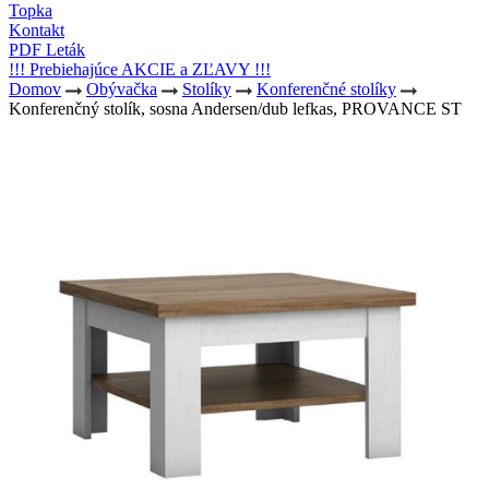
Topka
Kontakt
PDF Leták
!!! Prebiehajúce AKCIE a ZĽAVY !!!
Domov
Obývačka
Stolíky
Konferenčné stolíky
Konferenčný stolík, sosna Andersen/dub lefkas, PROVANCE ST