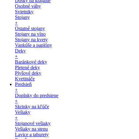
Dosky na krájanie
Osobné váhy
Svietniky
Stojany
+
Ostatné stojany
Stojany na víno
Stojany na kvety
Vankúše a paplóny
Deky
+
Baránkové deky
Pletené deky
Plyšové deky
Kvetináče
Predsieň
+
Doplnky do predsiene
+
Skrinky na kľúče
Vešiaky
+
Stojanové vešiaky
Vešiaky na stenu
Lavice a taburety