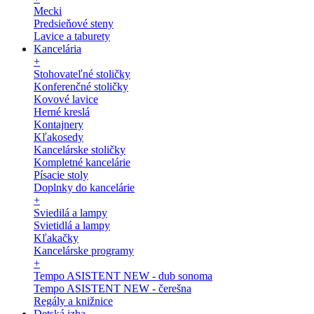
Mecki
Predsieňové steny
Lavice a taburety
Kancelária
+
Stohovateľné stoličky
Konferenčné stoličky
Kovové lavice
Herné kreslá
Kontajnery
Kľakosedy
Kancelárske stoličky
Kompletné kancelárie
Písacie stoly
Doplnky do kancelárie
+
Sviedilá a lampy
Svietidlá a lampy
Kľakačky
Kancelárske programy
+
Tempo ASISTENT NEW - dub sonoma
Tempo ASISTENT NEW - čerešna
Regály a knižnice
Detská izba