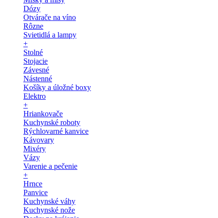
Dózy
Otvárače na víno
Rôzne
Svietidlá a lampy
+
Stolné
Stojacie
Závesné
Nástenné
Košíky a úložné boxy
Elektro
+
Hriankovače
Kuchynské roboty
Rýchlovarné kanvice
Kávovary
Mixéry
Vázy
Varenie a pečenie
+
Hrnce
Panvice
Kuchynské váhy
Kuchynské nože