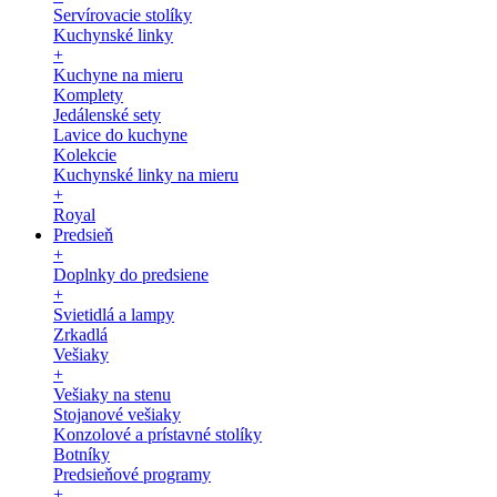
Servírovacie stolíky
Kuchynské linky
+
Kuchyne na mieru
Komplety
Jedálenské sety
Lavice do kuchyne
Kolekcie
Kuchynské linky na mieru
+
Royal
Predsieň
+
Doplnky do predsiene
+
Svietidlá a lampy
Zrkadlá
Vešiaky
+
Vešiaky na stenu
Stojanové vešiaky
Konzolové a prístavné stolíky
Botníky
Predsieňové programy
+