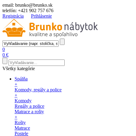
email:
brunko@brunko.sk
telefón:
+421 902 757 676
Registrácia
Prihlásenie
0
0 €
Všetky kategórie
Spálňa
+
Komody, regály a police
+
Komody
Regály a police
Matrace a rošty
+
Rošty
Matrace
Postele