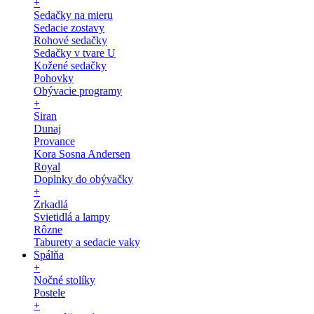
+
Sedačky na mieru
Sedacie zostavy
Rohové sedačky
Sedačky v tvare U
Kožené sedačky
Pohovky
Obývacie programy
+
Siran
Dunaj
Provance
Kora Sosna Andersen
Royal
Doplnky do obývačky
+
Zrkadlá
Svietidlá a lampy
Rôzne
Taburety a sedacie vaky
Spálňa
+
Nočné stolíky
Postele
+