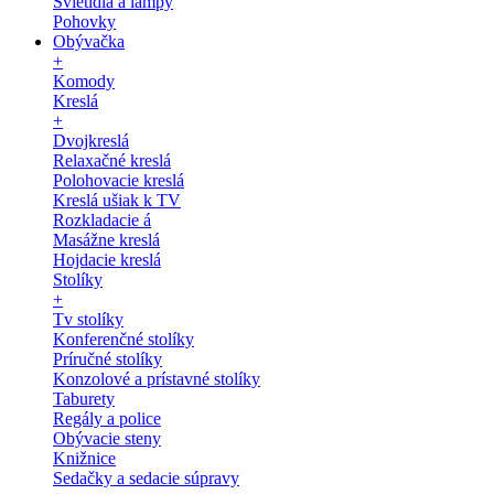
Svietidlá a lampy
Pohovky
Obývačka
+
Komody
Kreslá
+
Dvojkreslá
Relaxačné kreslá
Polohovacie kreslá
Kreslá ušiak k TV
Rozkladacie á
Masážne kreslá
Hojdacie kreslá
Stolíky
+
Tv stolíky
Konferenčné stolíky
Príručné stolíky
Konzolové a prístavné stolíky
Taburety
Regály a police
Obývacie steny
Knižnice
Sedačky a sedacie súpravy