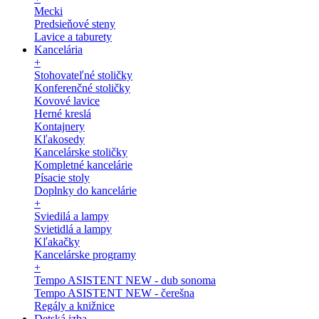
Mecki
Predsieňové steny
Lavice a taburety
Kancelária
+
Stohovateľné stoličky
Konferenčné stoličky
Kovové lavice
Herné kreslá
Kontajnery
Kľakosedy
Kancelárske stoličky
Kompletné kancelárie
Písacie stoly
Doplnky do kancelárie
+
Sviedilá a lampy
Svietidlá a lampy
Kľakačky
Kancelárske programy
+
Tempo ASISTENT NEW - dub sonoma
Tempo ASISTENT NEW - čerešna
Regály a knižnice
Detská izba