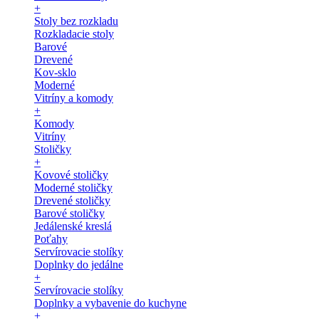
+
Stoly bez rozkladu
Rozkladacie stoly
Barové
Drevené
Kov-sklo
Moderné
Vitríny a komody
+
Komody
Vitríny
Stoličky
+
Kovové stoličky
Moderné stoličky
Drevené stoličky
Barové stoličky
Jedálenské kreslá
Poťahy
Servírovacie stolíky
Doplnky do jedálne
+
Servírovacie stolíky
Doplnky a vybavenie do kuchyne
+