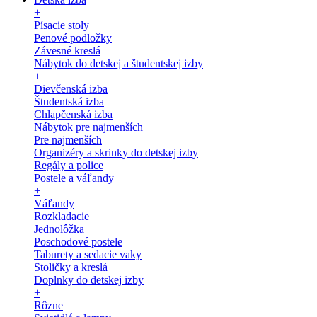
+
Písacie stoly
Penové podložky
Závesné kreslá
Nábytok do detskej a študentskej izby
+
Dievčenská izba
Študentská izba
Chlapčenská izba
Nábytok pre najmenších
Pre najmenších
Organizéry a skrinky do detskej izby
Regály a police
Postele a váľandy
+
Váľandy
Rozkladacie
Jednolôžka
Poschodové postele
Taburety a sedacie vaky
Stoličky a kreslá
Doplnky do detskej izby
+
Rôzne