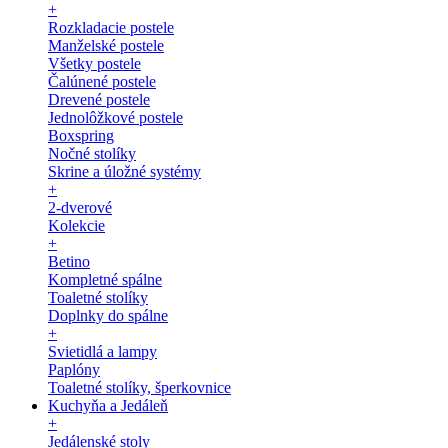
+
Rozkladacie postele
Manželské postele
Všetky postele
Čalúnené postele
Drevené postele
Jednolôžkové postele
Boxspring
Nočné stolíky
Skrine a úložné systémy
+
2-dverové
Kolekcie
+
Betino
Kompletné spálne
Toaletné stolíky
Doplnky do spálne
+
Svietidlá a lampy
Paplóny
Toaletné stolíky, šperkovnice
Kuchyňa a Jedáleň
+
Jedálenské stoly