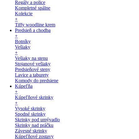
Regály a police
Kompletné spálne
Kolekcie
+
Tiffy woodline krem
Predsieň a chodba
+
Botníky
Vešiaky
+
Vešiaky na stenu
Stojanové vešiaky
Predsieňové steny
Lavice a taburety
Komody do predsiene
Kúpeľňa
+
Kúpeľňové skrinky
+
Vysoké skrinky
Spodné skrinky
Skrinky pod umývadlo
Skrinky nad práčku
Závesné skrinky
Kúpeľňové zostavy