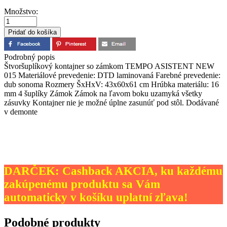
Množstvo:
Podrobný popis
Štvoršuplíkový kontajner so zámkom TEMPO ASISTENT NEW
015 Materiálové prevedenie: DTD laminovaná Farebné prevedenie:
dub sonoma Rozmery ŠxHxV: 43x60x61 cm Hrúbka materiálu: 16
mm 4 šuplíky Zámok Zámok na ľavom boku uzamyká všetky
zásuvky Kontajner nie je možné úplne zasunúť pod stôl. Dodávané
v demonte
DARČEK: Cashback AKCIA, ku každému
zakúpenému produktu sa Vám
automaticky v košíku uplatní zľava!
Podobné produkty