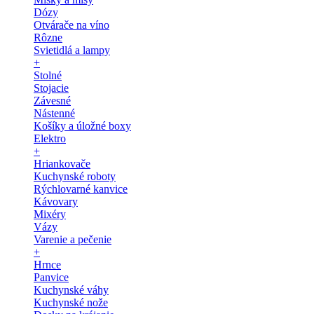
Dózy
Otvárače na víno
Rôzne
Svietidlá a lampy
+
Stolné
Stojacie
Závesné
Nástenné
Košíky a úložné boxy
Elektro
+
Hriankovače
Kuchynské roboty
Rýchlovarné kanvice
Kávovary
Mixéry
Vázy
Varenie a pečenie
+
Hrnce
Panvice
Kuchynské váhy
Kuchynské nože