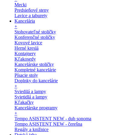
Mecki
Predsieňové steny
Lavice a taburety
Kancelária
+
Stohovateľné stoličky
Konferenčné stoličky
Kovové lavice
Herné kreslá
Kontajnery
Kľakosedy
Kancelárske stoličky
Kompletné kancelárie
Písacie stoly
Doplnky do kancelárie
+
Sviedilá a lampy
Svietidlá a lampy
Kľakačky
Kancelárske programy
+
Tempo ASISTENT NEW - dub sonoma
Tempo ASISTENT NEW - čerešna
Regály a knižnice
Detská izba