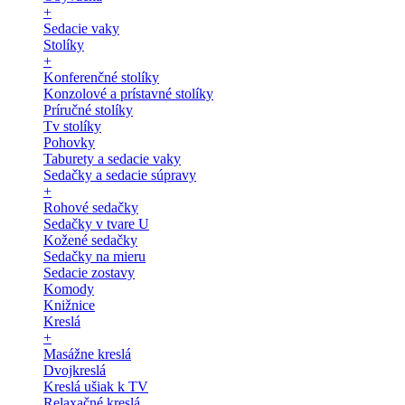
+
Sedacie vaky
Stolíky
+
Konferenčné stolíky
Konzolové a prístavné stolíky
Príručné stolíky
Tv stolíky
Pohovky
Taburety a sedacie vaky
Sedačky a sedacie súpravy
+
Rohové sedačky
Sedačky v tvare U
Kožené sedačky
Sedačky na mieru
Sedacie zostavy
Komody
Knižnice
Kreslá
+
Masážne kreslá
Dvojkreslá
Kreslá ušiak k TV
Relaxačné kreslá