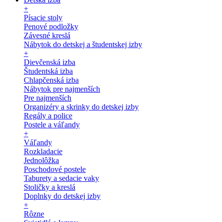
+
Písacie stoly
Penové podložky
Závesné kreslá
Nábytok do detskej a študentskej izby
+
Dievčenská izba
Študentská izba
Chlapčenská izba
Nábytok pre najmenších
Pre najmenších
Organizéry a skrinky do detskej izby
Regály a police
Postele a váľandy
+
Váľandy
Rozkladacie
Jednolôžka
Poschodové postele
Taburety a sedacie vaky
Stoličky a kreslá
Doplnky do detskej izby
+
Rôzne