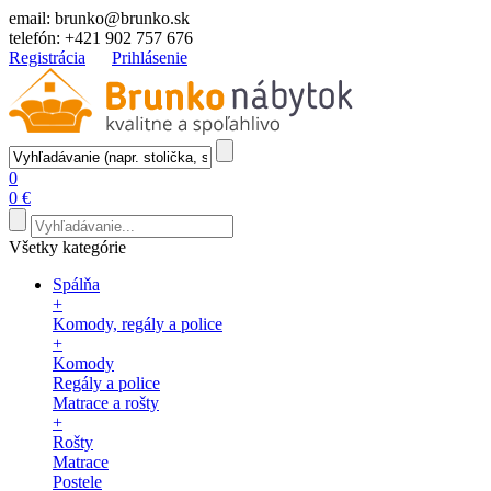
email:
brunko@brunko.sk
telefón:
+421 902 757 676
Registrácia
Prihlásenie
0
0 €
Všetky kategórie
Spálňa
+
Komody, regály a police
+
Komody
Regály a police
Matrace a rošty
+
Rošty
Matrace
Postele