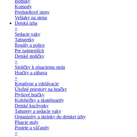
Botníky
Komody
Predsieňové steny
Vešiaky na stenu
Detská izba
+
Sedacie vaky
Taburetky
Regály a police
Pre najmenších
Detské stoličky
+
Stoličky k písaciemu stolu
Hračky a zábava
+
Kreatívne a vdelávacie
Úložné priestory na hračky
Plyšové hračky
Kolobežky a skateboardy
Detské kuchynky
Taburety a sedacie vaky
Organizéry a skrinky do detskej izby
Písacie stoly
Postele a váľandy
+