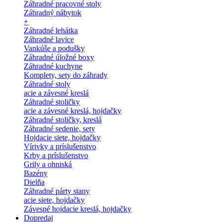
Záhradné pracovné stoly
Záhradný nábytok
+
Záhradné lehátka
Záhradné lavice
Vankúše a podušky
Záhradné úložné boxy
Záhradné kuchyne
Komplety, sety do záhrady
Záhradné stoly
acie a závesné kreslá
Záhradné stoličky
acie a závesné kreslá, hojdačky
Záhradné stoličky, kreslá
Záhradné sedenie, sety
Hojdacie siete, hojdačky
Vírivky a príslušenstvo
Krby a príslušenstvo
Grily a ohniská
Bazény
Dielňa
Záhradné párty stany
acie siete, hojdačky
Závesné hojdacie kreslá, hojdačky
Dopredaj