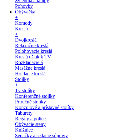
Svietidlá a lampy
Pohovky
Obývačka
+
Komody
Kreslá
+
Dvojkreslá
Relaxačné kreslá
Polohovacie kreslá
Kreslá ušiak k TV
Rozkladacie á
Masážne kreslá
Hojdacie kreslá
Stolíky
+
Tv stolíky
Konferenčné stolíky
Príručné stolíky
Konzolové a prístavné stolíky
Taburety
Regály a police
Obývacie steny
Knižnice
Sedačky a sedacie súpravy