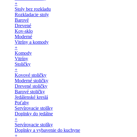
+
Stoly bez rozkladu
Rozkladacie stoly
Barové
Drevené
Kov-sklo
Moderné
Vitríny a komody
+
Komody
Vitríny
Stoličky
+
Kovové stoličky
Moderné stoličky
Drevené stoličky
Barové stoličky
Jedálenské kreslá
Poťahy
Servírovacie stolíky
Doplnky do jedálne
+
Servírovacie stolíky
Doplnky a vybavenie do kuchyne
+