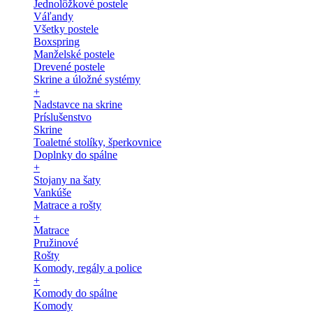
Jednolôžkové postele
Váľandy
Všetky postele
Boxspring
Manželské postele
Drevené postele
Skrine a úložné systémy
+
Nadstavce na skrine
Príslušenstvo
Skrine
Toaletné stolíky, šperkovnice
Doplnky do spálne
+
Stojany na šaty
Vankúše
Matrace a rošty
+
Matrace
Pružinové
Rošty
Komody, regály a police
+
Komody do spálne
Komody