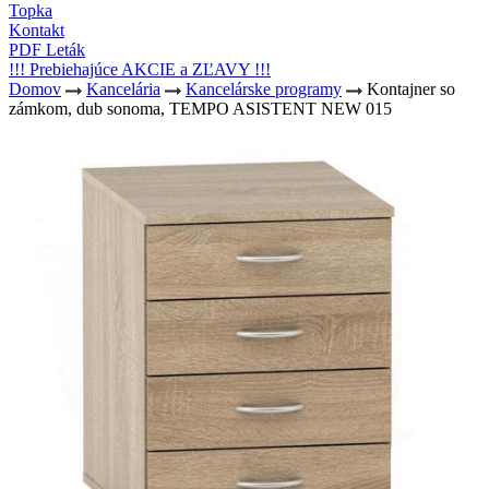
Topka
Kontakt
PDF Leták
!!! Prebiehajúce AKCIE a ZĽAVY !!!
Domov
Kancelária
Kancelárske programy
Kontajner so
zámkom, dub sonoma, TEMPO ASISTENT NEW 015