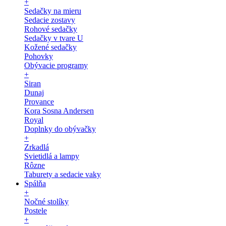
+
Sedačky na mieru
Sedacie zostavy
Rohové sedačky
Sedačky v tvare U
Kožené sedačky
Pohovky
Obývacie programy
+
Siran
Dunaj
Provance
Kora Sosna Andersen
Royal
Doplnky do obývačky
+
Zrkadlá
Svietidlá a lampy
Rôzne
Taburety a sedacie vaky
Spálňa
+
Nočné stolíky
Postele
+