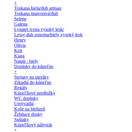
+
Toskana biela/dub artisan
Toskana tmavosivá/dub
Selene
Galena
Lynatet /extra vysoký lesk/
Lessy dub sonoma/biely vysoký lesk
Henry
Olivia
Keit
Kiara
Natali - biely
Doplnky do kúpeľne
+
Stojany na uteráky
Zrkadlá do kúpeľne
Regály
Kúpeľňové predložky
WC doplnky
Umývadlá
Koše na bielizeň
Žehliace dosky
Sušiaky
Kúpeľňový nábytok
+