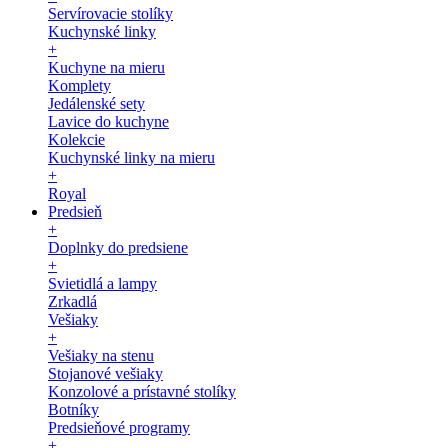
Servírovacie stolíky
Kuchynské linky
+
Kuchyne na mieru
Komplety
Jedálenské sety
Lavice do kuchyne
Kolekcie
Kuchynské linky na mieru
+
Royal
Predsieň
+
Doplnky do predsiene
+
Svietidlá a lampy
Zrkadlá
Vešiaky
+
Vešiaky na stenu
Stojanové vešiaky
Konzolové a prístavné stolíky
Botníky
Predsieňové programy
+