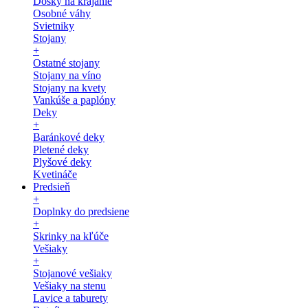
Dosky na krájanie
Osobné váhy
Svietniky
Stojany
+
Ostatné stojany
Stojany na víno
Stojany na kvety
Vankúše a paplóny
Deky
+
Baránkové deky
Pletené deky
Plyšové deky
Kvetináče
Predsieň
+
Doplnky do predsiene
+
Skrinky na kľúče
Vešiaky
+
Stojanové vešiaky
Vešiaky na stenu
Lavice a taburety