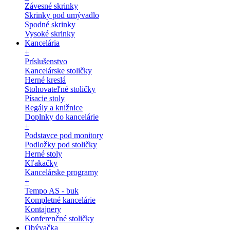
Závesné skrinky
Skrinky pod umývadlo
Spodné skrinky
Vysoké skrinky
Kancelária
+
Príslušenstvo
Kancelárske stoličky
Herné kreslá
Stohovateľné stoličky
Písacie stoly
Regály a knižnice
Doplnky do kancelárie
+
Podstavce pod monitory
Podložky pod stoličky
Herné stoly
Kľakačky
Kancelárske programy
+
Tempo AS - buk
Kompletné kancelárie
Kontajnery
Konferenčné stoličky
Obývačka