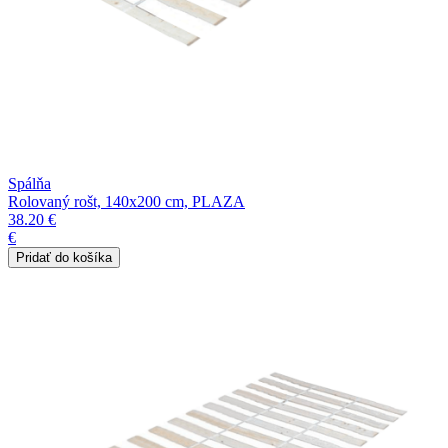
Spálňa
Rolovaný rošt, 140x200 cm, PLAZA
38.20 €
€