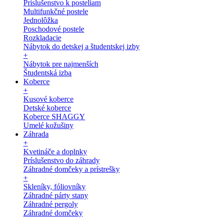
Príslušenstvo k posteliam
Multifunkčné postele
Jednolôžka
Poschodové postele
Rozkladacie
Nábytok do detskej a študentskej izby
+
Nábytok pre najmenších
Študentská izba
Koberce
+
Kusové koberce
Detské koberce
Koberce SHAGGY
Umelé kožušiny
Záhrada
+
Kvetináče a doplnky
Príslušenstvo do záhrady
Záhradné domčeky a prístrešky
+
Skleníky, fóliovníky
Záhradné párty stany
Záhradné pergoly
Záhradné domčeky