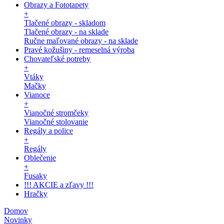
Obrazy a Fototapety
+
Tlačené obrazy - skladom
Tlačené obrazy - na sklade
Ručne maľované obrazy - na sklade
Pravé kožušiny - remeselná výroba
Chovateľské potreby
+
Vtáky
Mačky
Vianoce
+
Vianočné stromčeky
Vianočné stolovanie
Regály a police
+
Regály
Oblečenie
+
Fusaky
!!! AKCIE a zľavy !!!
Hračky
Domov
Novinky