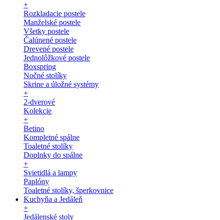
+
Rozkladacie postele
Manželské postele
Všetky postele
Čalúnené postele
Drevené postele
Jednolôžkové postele
Boxspring
Nočné stolíky
Skrine a úložné systémy
+
2-dverové
Kolekcie
+
Betino
Kompletné spálne
Toaletné stolíky
Doplnky do spálne
+
Svietidlá a lampy
Paplóny
Toaletné stolíky, šperkovnice
Kuchyňa a Jedáleň
+
Jedálenské stoly