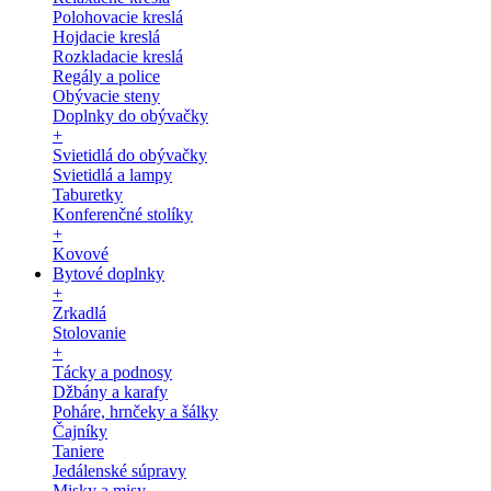
Polohovacie kreslá
Hojdacie kreslá
Rozkladacie kreslá
Regály a police
Obývacie steny
Doplnky do obývačky
+
Svietidlá do obývačky
Svietidlá a lampy
Taburetky
Konferenčné stolíky
+
Kovové
Bytové doplnky
+
Zrkadlá
Stolovanie
+
Tácky a podnosy
Džbány a karafy
Poháre, hrnčeky a šálky
Čajníky
Taniere
Jedálenské súpravy
Misky a misy