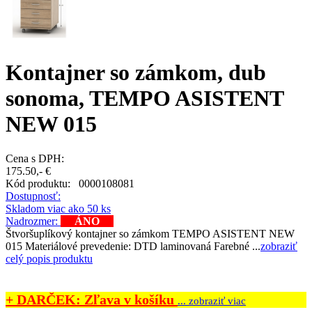
Kontajner so zámkom, dub
sonoma, TEMPO ASISTENT
NEW 015
Cena s DPH:
175.50,- €
Kód produktu:
0000108081
Dostupnosť:
Skladom viac ako 50 ks
Nadrozmer:
ÁNO
Štvoršuplíkový kontajner so zámkom TEMPO ASISTENT NEW
015 Materiálové prevedenie: DTD laminovaná Farebné ...
zobraziť
celý popis produktu
+ DARČEK: Zľava v košíku
... zobraziť viac