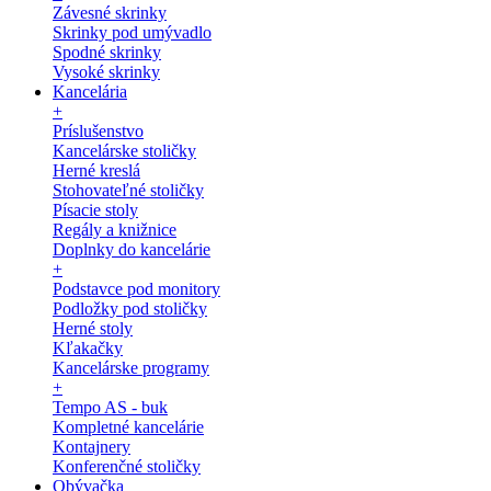
Závesné skrinky
Skrinky pod umývadlo
Spodné skrinky
Vysoké skrinky
Kancelária
+
Príslušenstvo
Kancelárske stoličky
Herné kreslá
Stohovateľné stoličky
Písacie stoly
Regály a knižnice
Doplnky do kancelárie
+
Podstavce pod monitory
Podložky pod stoličky
Herné stoly
Kľakačky
Kancelárske programy
+
Tempo AS - buk
Kompletné kancelárie
Kontajnery
Konferenčné stoličky
Obývačka