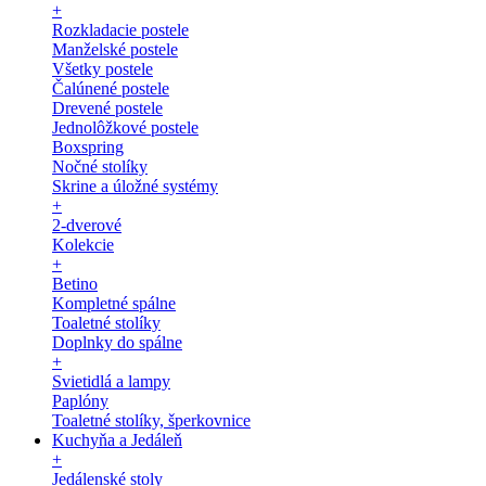
+
Rozkladacie postele
Manželské postele
Všetky postele
Čalúnené postele
Drevené postele
Jednolôžkové postele
Boxspring
Nočné stolíky
Skrine a úložné systémy
+
2-dverové
Kolekcie
+
Betino
Kompletné spálne
Toaletné stolíky
Doplnky do spálne
+
Svietidlá a lampy
Paplóny
Toaletné stolíky, šperkovnice
Kuchyňa a Jedáleň
+
Jedálenské stoly