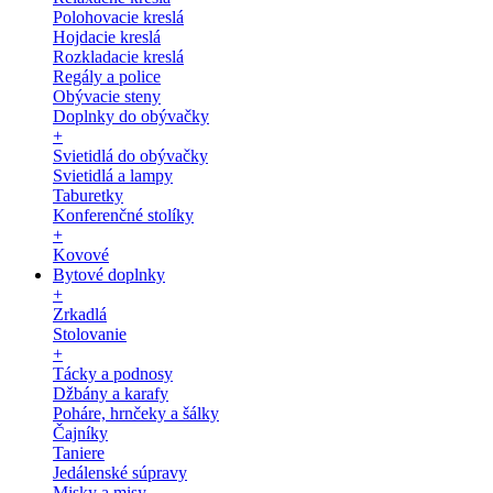
Polohovacie kreslá
Hojdacie kreslá
Rozkladacie kreslá
Regály a police
Obývacie steny
Doplnky do obývačky
+
Svietidlá do obývačky
Svietidlá a lampy
Taburetky
Konferenčné stolíky
+
Kovové
Bytové doplnky
+
Zrkadlá
Stolovanie
+
Tácky a podnosy
Džbány a karafy
Poháre, hrnčeky a šálky
Čajníky
Taniere
Jedálenské súpravy
Misky a misy