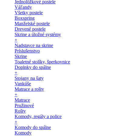
Jednolôžkové postele
Váľandy
Všetky postele
Boxspring
Manželské postele
Drevené postele
Skrine a úložné systémy
+
Nadstavce na skrine
Príslušenstvo
Skrine
Toaletné stolíky, šperkovnice
Doplnky do spálne
+
Stojany na šaty
Vankúše
Matrace a rošty
+
Matrace
Pružinové
Rošty
Komody, regály a police
+
Komody do spálne
Komody