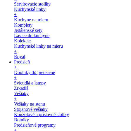
Servírovacie stolíky
Kuchynské linky
+
Kuchyne na mieru
Komplety
Jedálenské sety
Lavice do kuchyne
Kolekcie
Kuchynské linky na mieru
+
Royal
Predsieň
+
Doplnky do predsiene
+
Svietidlá a lampy
Zrkadlá
Vešiaky
+
Vešiaky na stenu
Stojanové vešiaky
Konzolové a prístavné stolíky
Botníky
Predsieňové programy
+