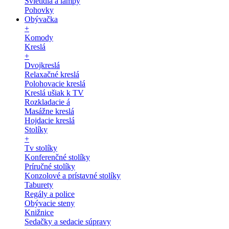
Svietidlá a lampy
Pohovky
Obývačka
+
Komody
Kreslá
+
Dvojkreslá
Relaxačné kreslá
Polohovacie kreslá
Kreslá ušiak k TV
Rozkladacie á
Masážne kreslá
Hojdacie kreslá
Stolíky
+
Tv stolíky
Konferenčné stolíky
Príručné stolíky
Konzolové a prístavné stolíky
Taburety
Regály a police
Obývacie steny
Knižnice
Sedačky a sedacie súpravy