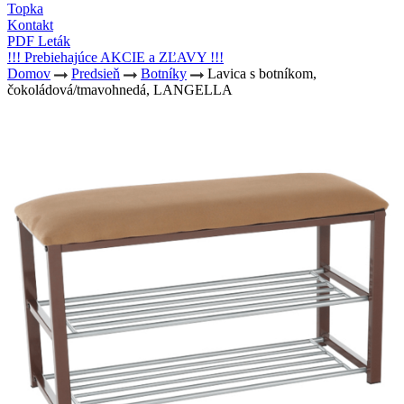
Topka
Kontakt
PDF Leták
!!! Prebiehajúce AKCIE a ZĽAVY !!!
Domov
Predsieň
Botníky
Lavica s botníkom,
čokoládová/tmavohnedá, LANGELLA