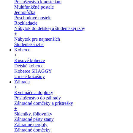
Príslušenstvo k posteliam
Multifunkčné postele
Jednolôžka
Poschodové postele
Rozkladacie
Nábytok do detskej a študentskej izby
+
Nábytok pre najmenších
Študentská izba
Koberce
+
Kusové koberce
Detské koberce
Koberce SHAGGY
Umelé kožušiny
Záhrada
+
Kvetináče a doplnky
Príslušenstvo do záhrady
Záhradné domčeky a prístrešky
+
Skleníky, fóliovníky
Záhradné párty stany
Záhradné pergoly
Záhradné domčeky