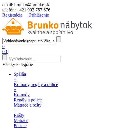
email:
brunko@brunko.sk
telefón:
+421 902 757 676
Registrácia
Prihlásenie
0
0 €
Všetky kategórie
Spálňa
+
Komody, regály a police
+
Komody
Regály a police
Matrace a rošty
+
Rošty
Matrace
Postele