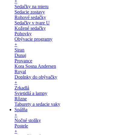
+
Sedačky na mieru
Sedacie zostavy
Rohové sedačky
Sedačky v tvare U
Kožené sedačky
Pohovky
Obývacie programy
+
Siran
Dunaj
Provance
Kora Sosna Andersen
Royal
Doplnky do obývačky
+
Zrkadlá
Svietidlá a lampy
Rôzne
Taburety a sedacie vaky
Spálňa
+
Nočné stolíky
Postele
+