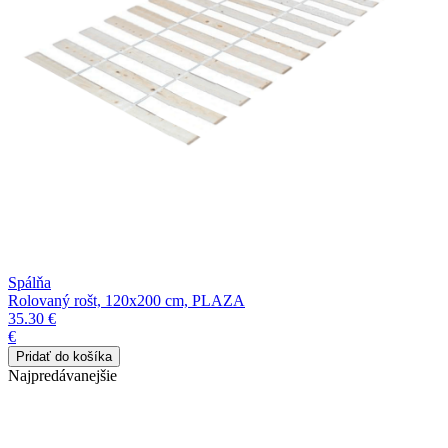
Spálňa
Rolovaný rošt, 120x200 cm, PLAZA
35.30 €
€
Najpredávanejšie