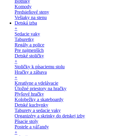
Botníky
Komody
Predsieňové steny
Vešiaky na stenu
Detská izba
+
Sedacie vaky
Taburetky
Regály a police
Pre najmenších
Detské stoličky
+
Stoličky k písaciemu stolu
Hračky a zábava
+
Kreatívne a vdelávacie
Úložné priestory na hračky
Plyšové hračky
Kolobežky a skateboardy
Detské kuchynky
Taburety a sedacie vaky
Organizéry a skrinky do detskej izby
Písacie stoly
Postele a váľandy
+