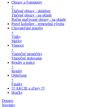
Obrazy a Fototapety
+
Tlačené obrazy - skladom
Tlačené obrazy - na sklade
Ručne maľované obrazy - na sklade
Pravé kožušiny - remeselná výroba
Chovateľské potreby
+
Vtáky
Mačky
Vianoce
+
Vianočné stromčeky
Vianočné stolovanie
Regály a police
+
Regály
Oblečenie
+
Fusaky
!!! AKCIE a zľavy !!!
Hračky
Domov
Novinky