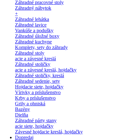
Záhradné pracovné stoly
Záhradný nábytok
+
Záhradné lehátka
Záhradné lavice
Vankúše a podušky
Záhradné úložné boxy
Záhradné kuchyne
Komplety, sety do záhrady
Záhradné stoly
acie a závesné kreslá
Záhradné stoličky
acie a závesné kreslá, hojdačky
Záhradné stoličky, kreslá
Záhradné sedenie, sety
Hojdacie siete, hojdačky
Vírivky a príslušenstvo
Krby a príslušenstvo
Grily a ohniská
Bazény
Dielňa
Záhradné párty stany
acie siete, hojdačky
Závesné hojdacie kreslá, hojdačky
Dopredaj