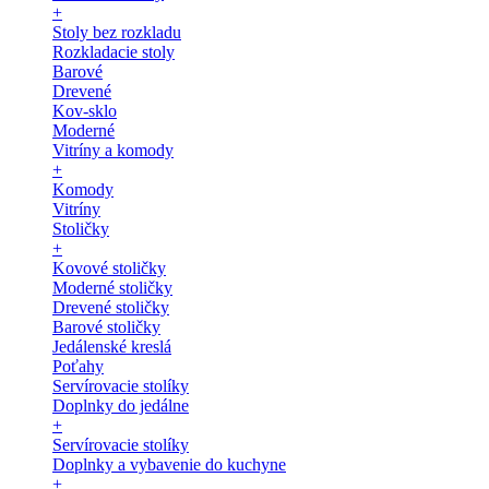
+
Stoly bez rozkladu
Rozkladacie stoly
Barové
Drevené
Kov-sklo
Moderné
Vitríny a komody
+
Komody
Vitríny
Stoličky
+
Kovové stoličky
Moderné stoličky
Drevené stoličky
Barové stoličky
Jedálenské kreslá
Poťahy
Servírovacie stolíky
Doplnky do jedálne
+
Servírovacie stolíky
Doplnky a vybavenie do kuchyne
+