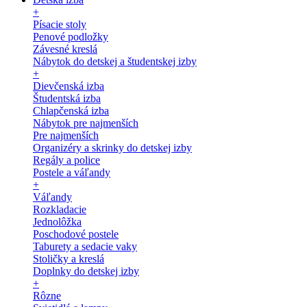
+
Písacie stoly
Penové podložky
Závesné kreslá
Nábytok do detskej a študentskej izby
+
Dievčenská izba
Študentská izba
Chlapčenská izba
Nábytok pre najmenších
Pre najmenších
Organizéry a skrinky do detskej izby
Regály a police
Postele a váľandy
+
Váľandy
Rozkladacie
Jednolôžka
Poschodové postele
Taburety a sedacie vaky
Stoličky a kreslá
Doplnky do detskej izby
+
Rôzne