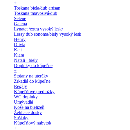
+
Toskana biela/dub artisan
Toskana tmavosivá/dub
Selene
Galena
Lynatet /extra vysoký lesk/
Lessy dub sonoma/biely vysoký lesk
Henry
Olivia
Keit
Kiara
Natali - biely
Doplnky do kúpeľne
+
Stojany na uteráky
Zrkadlá do kúpeľne
Regály
Kúpeľňové predložky
WC doplnky
Umývadlá
Koše na bielizeň
Žehliace dosky
Sušiaky
Kúpeľňový nábytok
+