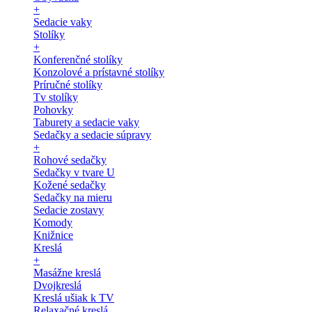
+
Sedacie vaky
Stolíky
+
Konferenčné stolíky
Konzolové a prístavné stolíky
Príručné stolíky
Tv stolíky
Pohovky
Taburety a sedacie vaky
Sedačky a sedacie súpravy
+
Rohové sedačky
Sedačky v tvare U
Kožené sedačky
Sedačky na mieru
Sedacie zostavy
Komody
Knižnice
Kreslá
+
Masážne kreslá
Dvojkreslá
Kreslá ušiak k TV
Relaxačné kreslá