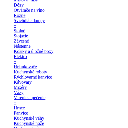
Dózy
Otvárače na víno
Rôzne
Svietidlá a lampy
+
Stolné
Stojacie
Závesné
Nástenné
Košíky a úložné boxy
Elektro
+
Hriankovače
Kuchynské roboty
Rýchlovarné kanvice
Kávovary
Mixéry
Vázy
Varenie a pečenie
+
Hrnce
Panvice
Kuchynské váhy
Kuchynské nože