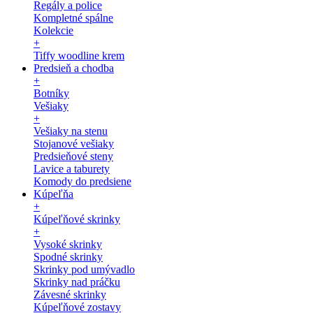
Regály a police
Kompletné spálne
Kolekcie
+
Tiffy woodline krem
Predsieň a chodba
+
Botníky
Vešiaky
+
Vešiaky na stenu
Stojanové vešiaky
Predsieňové steny
Lavice a taburety
Komody do predsiene
Kúpeľňa
+
Kúpeľňové skrinky
+
Vysoké skrinky
Spodné skrinky
Skrinky pod umývadlo
Skrinky nad práčku
Závesné skrinky
Kúpeľňové zostavy