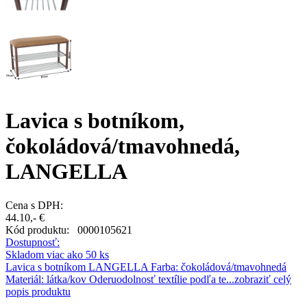
Lavica s botníkom,
čokoládová/tmavohnedá,
LANGELLA
Cena s DPH:
44.10,- €
Kód produktu:
0000105621
Dostupnosť:
Skladom viac ako 50 ks
Lavica s botníkom LANGELLA Farba: čokoládová/tmavohnedá
Materiál: látka/kov Oderuodolnosť textílie podľa te...
zobraziť celý
popis produktu