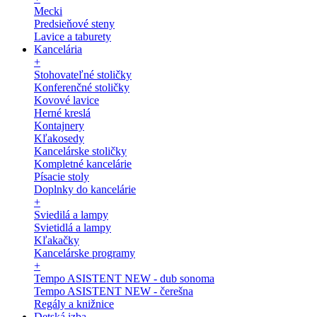
Mecki
Predsieňové steny
Lavice a taburety
Kancelária
+
Stohovateľné stoličky
Konferenčné stoličky
Kovové lavice
Herné kreslá
Kontajnery
Kľakosedy
Kancelárske stoličky
Kompletné kancelárie
Písacie stoly
Doplnky do kancelárie
+
Sviedilá a lampy
Svietidlá a lampy
Kľakačky
Kancelárske programy
+
Tempo ASISTENT NEW - dub sonoma
Tempo ASISTENT NEW - čerešna
Regály a knižnice
Detská izba