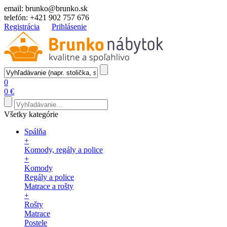
email:
brunko@brunko.sk
telefón:
+421 902 757 676
Registrácia
Prihlásenie
0
0 €
Všetky kategórie
Spálňa
+
Komody, regály a police
+
Komody
Regály a police
Matrace a rošty
+
Rošty
Matrace
Postele