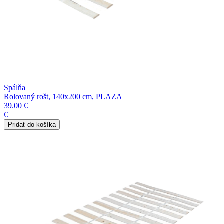
Spálňa
Rolovaný rošt, 140x200 cm, PLAZA
39.00 €
€