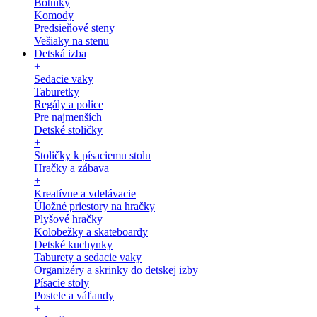
Botníky
Komody
Predsieňové steny
Vešiaky na stenu
Detská izba
+
Sedacie vaky
Taburetky
Regály a police
Pre najmenších
Detské stoličky
+
Stoličky k písaciemu stolu
Hračky a zábava
+
Kreatívne a vdelávacie
Úložné priestory na hračky
Plyšové hračky
Kolobežky a skateboardy
Detské kuchynky
Taburety a sedacie vaky
Organizéry a skrinky do detskej izby
Písacie stoly
Postele a váľandy
+