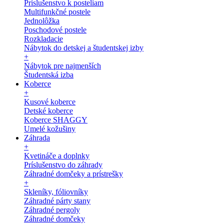
Príslušenstvo k posteliam
Multifunkčné postele
Jednolôžka
Poschodové postele
Rozkladacie
Nábytok do detskej a študentskej izby
+
Nábytok pre najmenších
Študentská izba
Koberce
+
Kusové koberce
Detské koberce
Koberce SHAGGY
Umelé kožušiny
Záhrada
+
Kvetináče a doplnky
Príslušenstvo do záhrady
Záhradné domčeky a prístrešky
+
Skleníky, fóliovníky
Záhradné párty stany
Záhradné pergoly
Záhradné domčeky