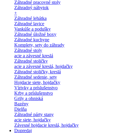
Záhradné pracovné stoly
Záhradný nábytok
+
Záhradné lehátka
Záhradné lavice
Vankúše a podušky
Záhradné úložné boxy
Záhradné kuchyne
Komplety, sety do záhrady
Záhradné stoly
acie a závesné kreslá
Záhradné stoličky
acie a závesné kreslá, hojdačky
Záhradné stoličky, kreslá
Záhradné sedenie, sety
Hojdacie siete, hojdačky
Vírivky a príslušenstvo
Krby a príslušenstvo
Grily a ohniská
Bazény
Dielňa
Záhradné párty stany
acie siete, hojdačky
Závesné hojdacie kreslá, hojdačky
Dopredaj