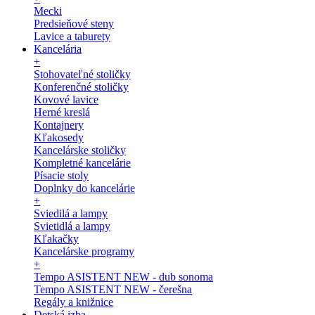
Mecki
Predsieňové steny
Lavice a taburety
Kancelária
+
Stohovateľné stoličky
Konferenčné stoličky
Kovové lavice
Herné kreslá
Kontajnery
Kľakosedy
Kancelárske stoličky
Kompletné kancelárie
Písacie stoly
Doplnky do kancelárie
+
Sviedilá a lampy
Svietidlá a lampy
Kľakačky
Kancelárske programy
+
Tempo ASISTENT NEW - dub sonoma
Tempo ASISTENT NEW - čerešna
Regály a knižnice
Detská izba