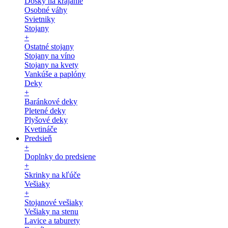
Dosky na krájanie
Osobné váhy
Svietniky
Stojany
+
Ostatné stojany
Stojany na víno
Stojany na kvety
Vankúše a paplóny
Deky
+
Baránkové deky
Pletené deky
Plyšové deky
Kvetináče
Predsieň
+
Doplnky do predsiene
+
Skrinky na kľúče
Vešiaky
+
Stojanové vešiaky
Vešiaky na stenu
Lavice a taburety