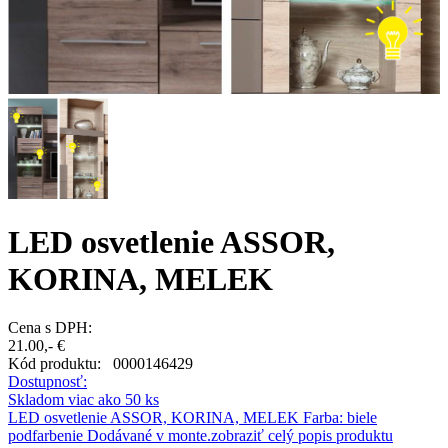
LED osvetlenie ASSOR,
KORINA, MELEK
Cena s DPH:
21.00,- €
Kód produktu:
0000146429
Dostupnosť:
Skladom viac ako 50 ks
LED osvetlenie ASSOR, KORINA, MELEK Farba: biele
podfarbenie Dodávané v monte.
zobraziť celý popis produktu