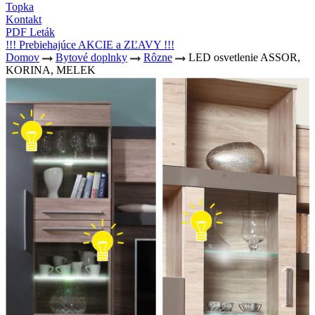
Topka
Kontakt
PDF Leták
!!! Prebiehajúce AKCIE a ZĽAVY !!!
Domov
Bytové doplnky
Rôzne
LED osvetlenie ASSOR,
KORINA, MELEK