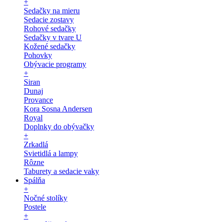
+
Sedačky na mieru
Sedacie zostavy
Rohové sedačky
Sedačky v tvare U
Kožené sedačky
Pohovky
Obývacie programy
+
Siran
Dunaj
Provance
Kora Sosna Andersen
Royal
Doplnky do obývačky
+
Zrkadlá
Svietidlá a lampy
Rôzne
Taburety a sedacie vaky
Spálňa
+
Nočné stolíky
Postele
+