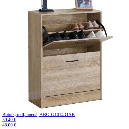
Botník, mdf, hnedá, ABO-G1014 OAK
39.40 €
48.00 €