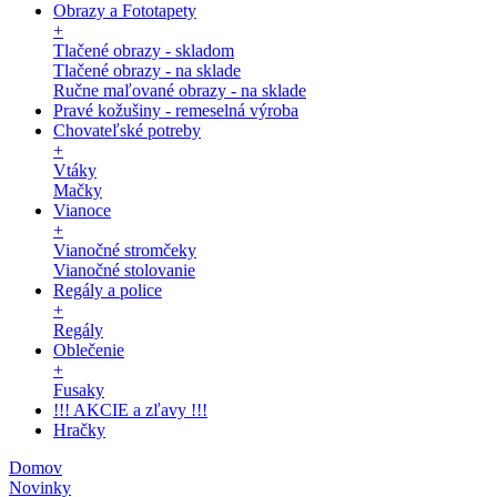
Obrazy a Fototapety
+
Tlačené obrazy - skladom
Tlačené obrazy - na sklade
Ručne maľované obrazy - na sklade
Pravé kožušiny - remeselná výroba
Chovateľské potreby
+
Vtáky
Mačky
Vianoce
+
Vianočné stromčeky
Vianočné stolovanie
Regály a police
+
Regály
Oblečenie
+
Fusaky
!!! AKCIE a zľavy !!!
Hračky
Domov
Novinky