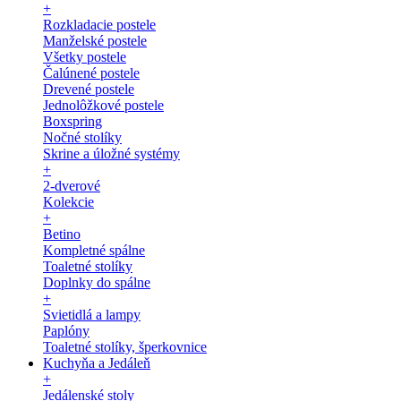
+
Rozkladacie postele
Manželské postele
Všetky postele
Čalúnené postele
Drevené postele
Jednolôžkové postele
Boxspring
Nočné stolíky
Skrine a úložné systémy
+
2-dverové
Kolekcie
+
Betino
Kompletné spálne
Toaletné stolíky
Doplnky do spálne
+
Svietidlá a lampy
Paplóny
Toaletné stolíky, šperkovnice
Kuchyňa a Jedáleň
+
Jedálenské stoly