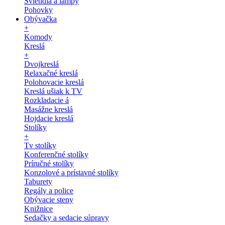
Svietidlá a lampy
Pohovky
Obývačka
+
Komody
Kreslá
+
Dvojkreslá
Relaxačné kreslá
Polohovacie kreslá
Kreslá ušiak k TV
Rozkladacie á
Masážne kreslá
Hojdacie kreslá
Stolíky
+
Tv stolíky
Konferenčné stolíky
Príručné stolíky
Konzolové a prístavné stolíky
Taburety
Regály a police
Obývacie steny
Knižnice
Sedačky a sedacie súpravy