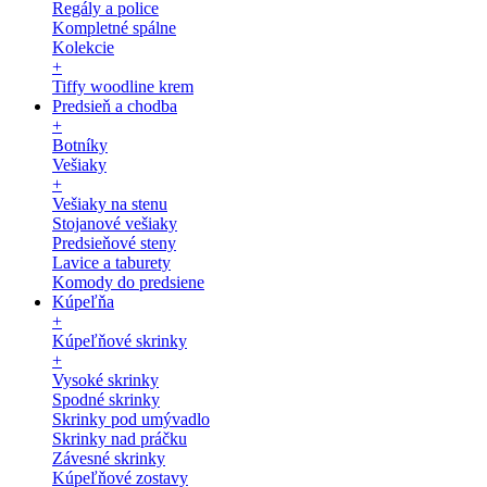
Regály a police
Kompletné spálne
Kolekcie
+
Tiffy woodline krem
Predsieň a chodba
+
Botníky
Vešiaky
+
Vešiaky na stenu
Stojanové vešiaky
Predsieňové steny
Lavice a taburety
Komody do predsiene
Kúpeľňa
+
Kúpeľňové skrinky
+
Vysoké skrinky
Spodné skrinky
Skrinky pod umývadlo
Skrinky nad práčku
Závesné skrinky
Kúpeľňové zostavy