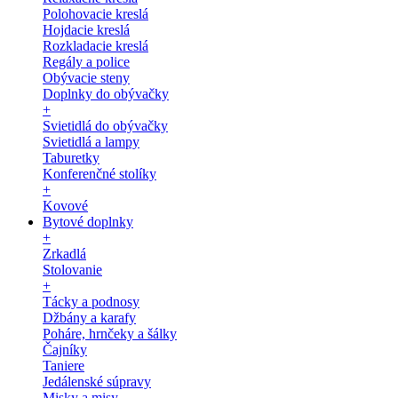
Polohovacie kreslá
Hojdacie kreslá
Rozkladacie kreslá
Regály a police
Obývacie steny
Doplnky do obývačky
+
Svietidlá do obývačky
Svietidlá a lampy
Taburetky
Konferenčné stolíky
+
Kovové
Bytové doplnky
+
Zrkadlá
Stolovanie
+
Tácky a podnosy
Džbány a karafy
Poháre, hrnčeky a šálky
Čajníky
Taniere
Jedálenské súpravy
Misky a misy