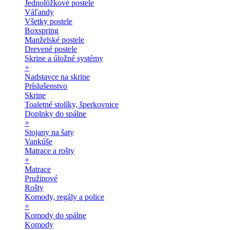
Jednolôžkové postele
Váľandy
Všetky postele
Boxspring
Manželské postele
Drevené postele
Skrine a úložné systémy
+
Nadstavce na skrine
Príslušenstvo
Skrine
Toaletné stolíky, šperkovnice
Doplnky do spálne
+
Stojany na šaty
Vankúše
Matrace a rošty
+
Matrace
Pružinové
Rošty
Komody, regály a police
+
Komody do spálne
Komody