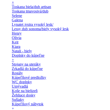
+
Toskana biela/dub artisan
Toskana tmavosivá/dub
Selene
Galena
Lynatet /extra vysoký lesk/
Lessy dub sonoma/biely vysoký lesk
Henry
Olivia
Keit
Kiara
Natali - biely
Doplnky do kúpeľne
+
Stojany na uteráky
Zrkadlá do kúpeľne
Regály
Kúpeľňové predložky
WC doplnky
Umývadlá
Koše na bielizeň
Žehliace dosky
Sušiaky
Kúpeľňový nábytok
+