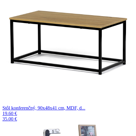
Stôl konferenčný, 90x48x41 cm, MDF, d...
19.60 €
35.00 €