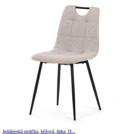
Jedálenská stolička, béžová, látka, D...