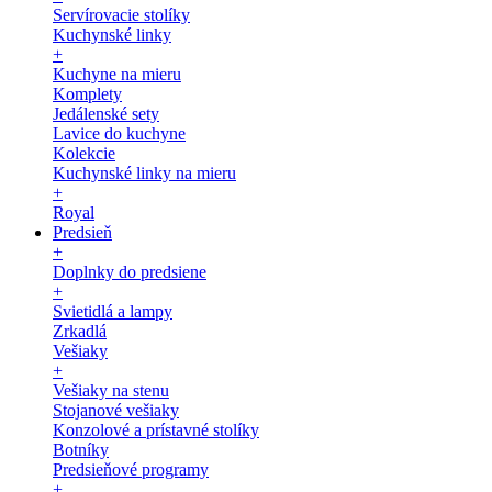
Servírovacie stolíky
Kuchynské linky
+
Kuchyne na mieru
Komplety
Jedálenské sety
Lavice do kuchyne
Kolekcie
Kuchynské linky na mieru
+
Royal
Predsieň
+
Doplnky do predsiene
+
Svietidlá a lampy
Zrkadlá
Vešiaky
+
Vešiaky na stenu
Stojanové vešiaky
Konzolové a prístavné stolíky
Botníky
Predsieňové programy
+