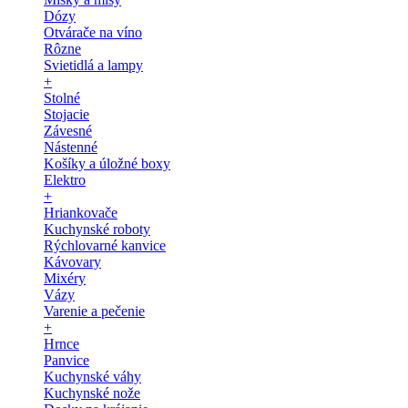
Dózy
Otvárače na víno
Rôzne
Svietidlá a lampy
+
Stolné
Stojacie
Závesné
Nástenné
Košíky a úložné boxy
Elektro
+
Hriankovače
Kuchynské roboty
Rýchlovarné kanvice
Kávovary
Mixéry
Vázy
Varenie a pečenie
+
Hrnce
Panvice
Kuchynské váhy
Kuchynské nože