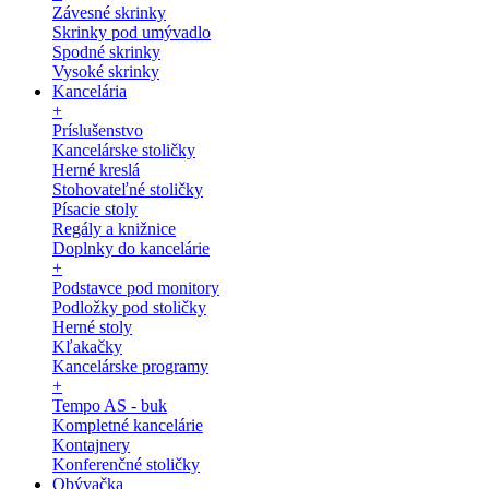
Závesné skrinky
Skrinky pod umývadlo
Spodné skrinky
Vysoké skrinky
Kancelária
+
Príslušenstvo
Kancelárske stoličky
Herné kreslá
Stohovateľné stoličky
Písacie stoly
Regály a knižnice
Doplnky do kancelárie
+
Podstavce pod monitory
Podložky pod stoličky
Herné stoly
Kľakačky
Kancelárske programy
+
Tempo AS - buk
Kompletné kancelárie
Kontajnery
Konferenčné stoličky
Obývačka