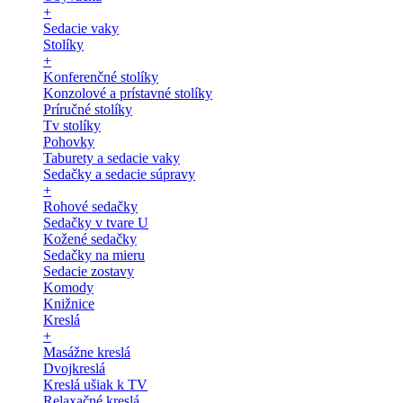
+
Sedacie vaky
Stolíky
+
Konferenčné stolíky
Konzolové a prístavné stolíky
Príručné stolíky
Tv stolíky
Pohovky
Taburety a sedacie vaky
Sedačky a sedacie súpravy
+
Rohové sedačky
Sedačky v tvare U
Kožené sedačky
Sedačky na mieru
Sedacie zostavy
Komody
Knižnice
Kreslá
+
Masážne kreslá
Dvojkreslá
Kreslá ušiak k TV
Relaxačné kreslá