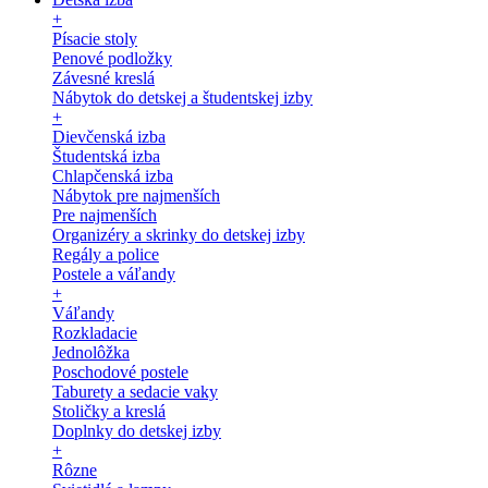
+
Písacie stoly
Penové podložky
Závesné kreslá
Nábytok do detskej a študentskej izby
+
Dievčenská izba
Študentská izba
Chlapčenská izba
Nábytok pre najmenších
Pre najmenších
Organizéry a skrinky do detskej izby
Regály a police
Postele a váľandy
+
Váľandy
Rozkladacie
Jednolôžka
Poschodové postele
Taburety a sedacie vaky
Stoličky a kreslá
Doplnky do detskej izby
+
Rôzne