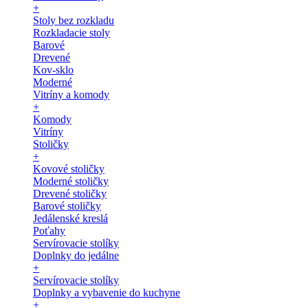
+
Stoly bez rozkladu
Rozkladacie stoly
Barové
Drevené
Kov-sklo
Moderné
Vitríny a komody
+
Komody
Vitríny
Stoličky
+
Kovové stoličky
Moderné stoličky
Drevené stoličky
Barové stoličky
Jedálenské kreslá
Poťahy
Servírovacie stolíky
Doplnky do jedálne
+
Servírovacie stolíky
Doplnky a vybavenie do kuchyne
+