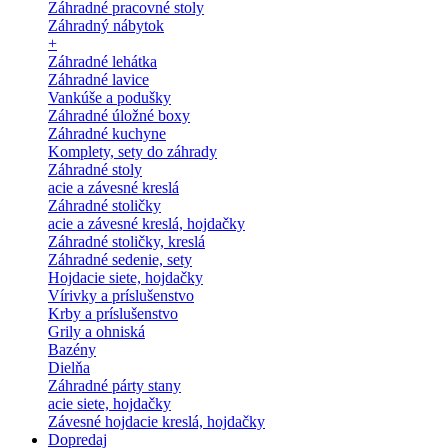
Záhradné pracovné stoly
Záhradný nábytok
+
Záhradné lehátka
Záhradné lavice
Vankúše a podušky
Záhradné úložné boxy
Záhradné kuchyne
Komplety, sety do záhrady
Záhradné stoly
acie a závesné kreslá
Záhradné stoličky
acie a závesné kreslá, hojdačky
Záhradné stoličky, kreslá
Záhradné sedenie, sety
Hojdacie siete, hojdačky
Vírivky a príslušenstvo
Krby a príslušenstvo
Grily a ohniská
Bazény
Dielňa
Záhradné párty stany
acie siete, hojdačky
Závesné hojdacie kreslá, hojdačky
Dopredaj