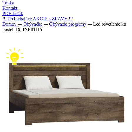
Topka
Kontakt
PDF Leták
!!! Prebiehajúce AKCIE a ZĽAVY !!!
Domov
Obývačka
Obývacie programy
Led osvetlenie ku
posteli 19, INFINITY