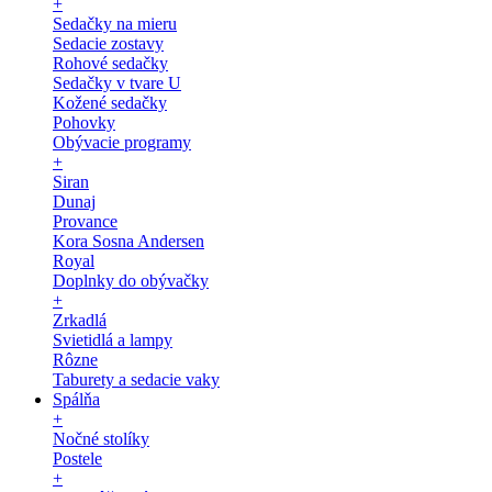
+
Sedačky na mieru
Sedacie zostavy
Rohové sedačky
Sedačky v tvare U
Kožené sedačky
Pohovky
Obývacie programy
+
Siran
Dunaj
Provance
Kora Sosna Andersen
Royal
Doplnky do obývačky
+
Zrkadlá
Svietidlá a lampy
Rôzne
Taburety a sedacie vaky
Spálňa
+
Nočné stolíky
Postele
+