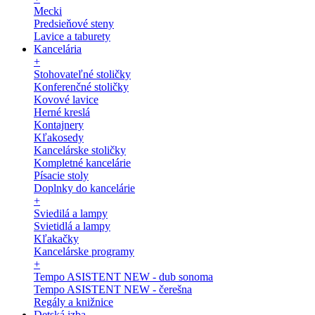
Mecki
Predsieňové steny
Lavice a taburety
Kancelária
+
Stohovateľné stoličky
Konferenčné stoličky
Kovové lavice
Herné kreslá
Kontajnery
Kľakosedy
Kancelárske stoličky
Kompletné kancelárie
Písacie stoly
Doplnky do kancelárie
+
Sviedilá a lampy
Svietidlá a lampy
Kľakačky
Kancelárske programy
+
Tempo ASISTENT NEW - dub sonoma
Tempo ASISTENT NEW - čerešna
Regály a knižnice
Detská izba