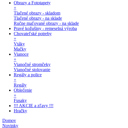
Obrazy a Fototapety
+
Tlačené obrazy - skladom
Tlačené obrazy - na sklade
Ručne maľované obrazy - na sklade
Pravé kožušiny - remeselná výroba
Chovateľské potreby
+
Vtáky
Mačky
Vianoce
+
Vianočné stromčeky
Vianočné stolovanie
Regály a police
+
Regály
Oblečenie
+
Fusaky
!!! AKCIE a zľavy !!!
Hračky
Domov
Novinky