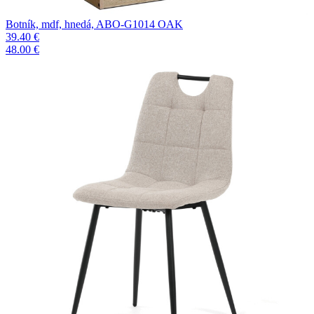
Botník, mdf, hnedá, ABO-G1014 OAK
39.40 €
48.00 €