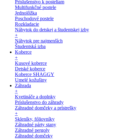
Príslušenstvo k posteliam
Multifunkčné postele
Jednolôžka
Poschodové postele
Rozkladacie
Nábytok do detskej a študentskej izby
+
Nábytok pre najmenších
Študentská izba
Koberce
+
Kusové koberce
Detské koberce
Koberce SHAGGY
Umelé kožušiny
Záhrada
+
Kvetináče a doplnky
Príslušenstvo do záhrady
Záhradné domčeky a prístrešky
+
Skleníky, fóliovníky
Záhradné párty stany
Záhradné pergoly
Záhradné domčeky