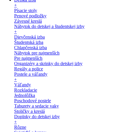
+
Písacie stoly
Penové podložky
Závesné kreslá
Nábytok do detskej a študentskej izby
+
Dievčenská izba
Študentská izba
Chlapčenská izba
Nábytok pre najmenších
Pre najmenších
Organizéry a skrinky do detskej izby
Regály a police
Postele a váľandy
+
Váľandy
Rozkladacie
Jednolôžka
Poschodové postele
Taburety a sedacie vaky
Stoličky a kreslá
Doplnky do detskej izby
+
Rôzne