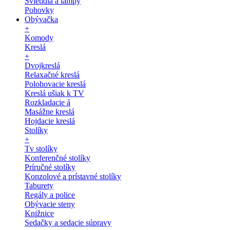
Svietidlá a lampy
Pohovky
Obývačka
+
Komody
Kreslá
+
Dvojkreslá
Relaxačné kreslá
Polohovacie kreslá
Kreslá ušiak k TV
Rozkladacie á
Masážne kreslá
Hojdacie kreslá
Stolíky
+
Tv stolíky
Konferenčné stolíky
Príručné stolíky
Konzolové a prístavné stolíky
Taburety
Regály a police
Obývacie steny
Knižnice
Sedačky a sedacie súpravy