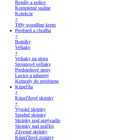
Regály a police
Kompletné spálne
Kolekcie
+
Tiffy woodline krem
Predsieň a chodba
+
Botníky
Vešiaky
+
Vešiaky na stenu
Stojanové vešiaky
Predsieňové steny
Lavice a taburety
Komody do predsiene
Kúpeľňa
+
Kúpeľňové skrinky
+
Vysoké skrinky
Spodné skrinky
Skrinky pod umývadlo
Skrinky nad práčku
Závesné skrinky
Kúpeľňové zostavy