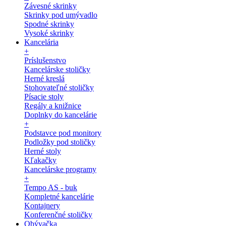
Závesné skrinky
Skrinky pod umývadlo
Spodné skrinky
Vysoké skrinky
Kancelária
+
Príslušenstvo
Kancelárske stoličky
Herné kreslá
Stohovateľné stoličky
Písacie stoly
Regály a knižnice
Doplnky do kancelárie
+
Podstavce pod monitory
Podložky pod stoličky
Herné stoly
Kľakačky
Kancelárske programy
+
Tempo AS - buk
Kompletné kancelárie
Kontajnery
Konferenčné stoličky
Obývačka