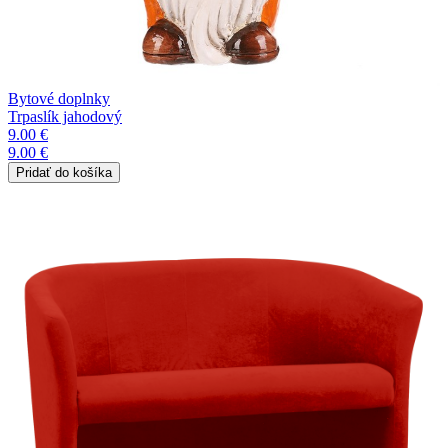
Bytové doplnky
Trpaslík jahodový
9.00 €
9.00 €