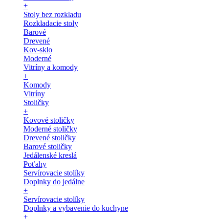
+
Stoly bez rozkladu
Rozkladacie stoly
Barové
Drevené
Kov-sklo
Moderné
Vitríny a komody
+
Komody
Vitríny
Stoličky
+
Kovové stoličky
Moderné stoličky
Drevené stoličky
Barové stoličky
Jedálenské kreslá
Poťahy
Servírovacie stolíky
Doplnky do jedálne
+
Servírovacie stolíky
Doplnky a vybavenie do kuchyne
+