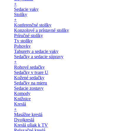
+
Sedacie vaky
Stolíky
+
Konferenčné stolíky
Konzolové a prístavné stolíky
Príručné stolíky
Tv stolíky
Pohovky
Taburety a sedacie vaky
Sedačky a sedacie súpravy
+
Rohové sedačky
Sedačky v tvare U
Kožené sedačky
Sedačky na mieru
Sedacie zostavy
Komody
Knižnice
Kreslá
+
Masážne kreslá
Dvojkreslá
Kreslá ušiak k TV
Relaxačné kreslá