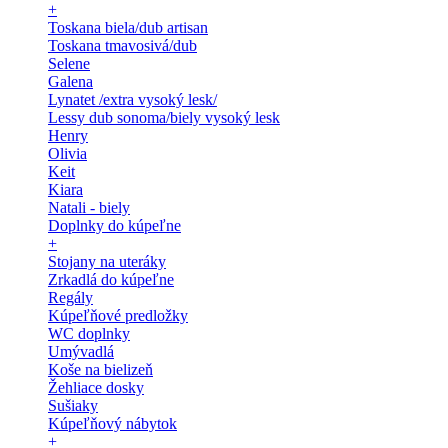
+
Toskana biela/dub artisan
Toskana tmavosivá/dub
Selene
Galena
Lynatet /extra vysoký lesk/
Lessy dub sonoma/biely vysoký lesk
Henry
Olivia
Keit
Kiara
Natali - biely
Doplnky do kúpeľne
+
Stojany na uteráky
Zrkadlá do kúpeľne
Regály
Kúpeľňové predložky
WC doplnky
Umývadlá
Koše na bielizeň
Žehliace dosky
Sušiaky
Kúpeľňový nábytok
+