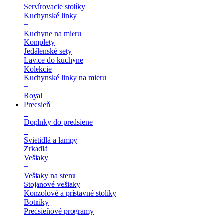
Servírovacie stolíky
Kuchynské linky
+
Kuchyne na mieru
Komplety
Jedálenské sety
Lavice do kuchyne
Kolekcie
Kuchynské linky na mieru
+
Royal
Predsieň
+
Doplnky do predsiene
+
Svietidlá a lampy
Zrkadlá
Vešiaky
+
Vešiaky na stenu
Stojanové vešiaky
Konzolové a prístavné stolíky
Botníky
Predsieňové programy
+