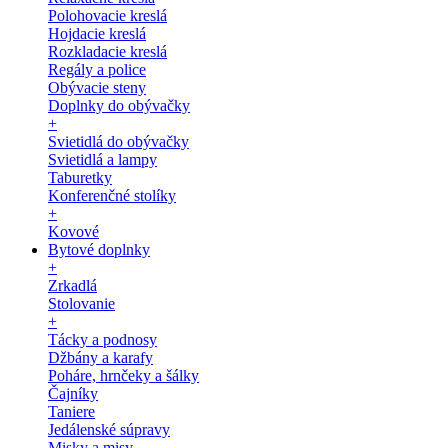
Polohovacie kreslá
Hojdacie kreslá
Rozkladacie kreslá
Regály a police
Obývacie steny
Doplnky do obývačky
+
Svietidlá do obývačky
Svietidlá a lampy
Taburetky
Konferenčné stolíky
+
Kovové
Bytové doplnky
+
Zrkadlá
Stolovanie
+
Tácky a podnosy
Džbány a karafy
Poháre, hrnčeky a šálky
Čajníky
Taniere
Jedálenské súpravy
Misky a misy