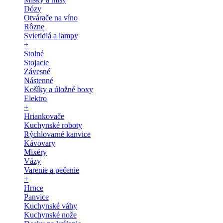
Dózy
Otvárače na víno
Rôzne
Svietidlá a lampy
+
Stolné
Stojacie
Závesné
Nástenné
Košíky a úložné boxy
Elektro
+
Hriankovače
Kuchynské roboty
Rýchlovarné kanvice
Kávovary
Mixéry
Vázy
Varenie a pečenie
+
Hrnce
Panvice
Kuchynské váhy
Kuchynské nože