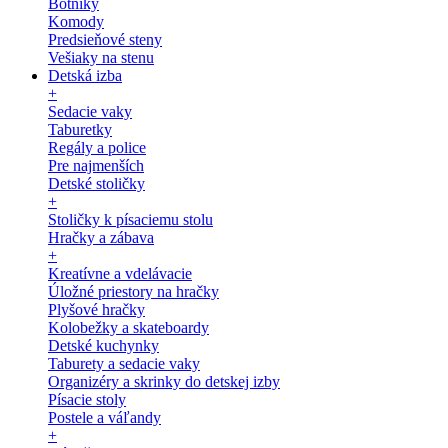
Botníky
Komody
Predsieňové steny
Vešiaky na stenu
Detská izba
+
Sedacie vaky
Taburetky
Regály a police
Pre najmenších
Detské stoličky
+
Stoličky k písaciemu stolu
Hračky a zábava
+
Kreatívne a vdelávacie
Úložné priestory na hračky
Plyšové hračky
Kolobežky a skateboardy
Detské kuchynky
Taburety a sedacie vaky
Organizéry a skrinky do detskej izby
Písacie stoly
Postele a váľandy
+