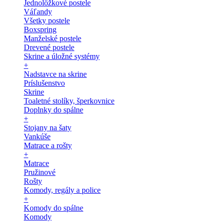
Jednolôžkové postele
Váľandy
Všetky postele
Boxspring
Manželské postele
Drevené postele
Skrine a úložné systémy
+
Nadstavce na skrine
Príslušenstvo
Skrine
Toaletné stolíky, šperkovnice
Doplnky do spálne
+
Stojany na šaty
Vankúše
Matrace a rošty
+
Matrace
Pružinové
Rošty
Komody, regály a police
+
Komody do spálne
Komody