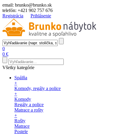
email:
brunko@brunko.sk
telefón:
+421 902 757 676
Registrácia
Prihlásenie
0
0 €
Všetky kategórie
Spálňa
+
Komody, regály a police
+
Komody
Regály a police
Matrace a rošty
+
Rošty
Matrace
Postele