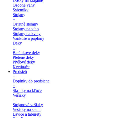
Dosky na krájanie
Osobné váhy
Svietniky
Stojany
+
Ostatné stojany
Stojany na víno
Stojany na kvety
Vankúše a paplóny
Deky
+
Baránkové deky
Pletené deky
Plyšové deky
Kvetináče
Predsieň
+
Doplnky do predsiene
+
Skrinky na kľúče
Vešiaky
+
Stojanové vešiaky
Vešiaky na stenu
Lavice a taburety