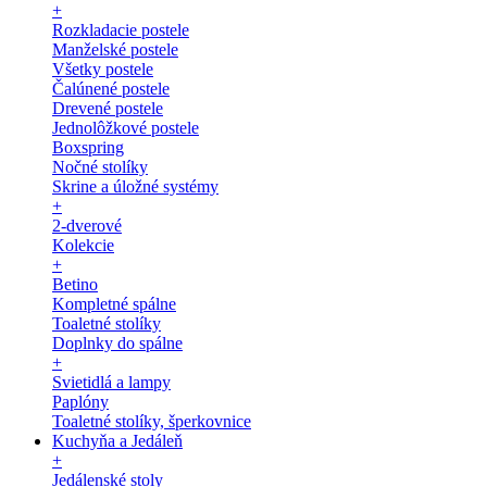
+
Rozkladacie postele
Manželské postele
Všetky postele
Čalúnené postele
Drevené postele
Jednolôžkové postele
Boxspring
Nočné stolíky
Skrine a úložné systémy
+
2-dverové
Kolekcie
+
Betino
Kompletné spálne
Toaletné stolíky
Doplnky do spálne
+
Svietidlá a lampy
Paplóny
Toaletné stolíky, šperkovnice
Kuchyňa a Jedáleň
+
Jedálenské stoly