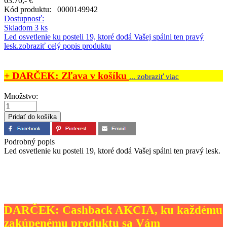
63.70,- €
Kód produktu:
0000149942
Dostupnosť:
Skladom 3 ks
Led osvetlenie ku posteli 19, ktoré dodá Vašej spálni ten pravý
lesk.
zobraziť celý popis produktu
+ DARČEK: Zľava v košíku
... zobraziť viac
Množstvo:
Podrobný popis
Led osvetlenie ku posteli 19, ktoré dodá Vašej spálni ten pravý lesk.
DARČEK: Cashback AKCIA, ku každému
zakúpenému produktu sa Vám