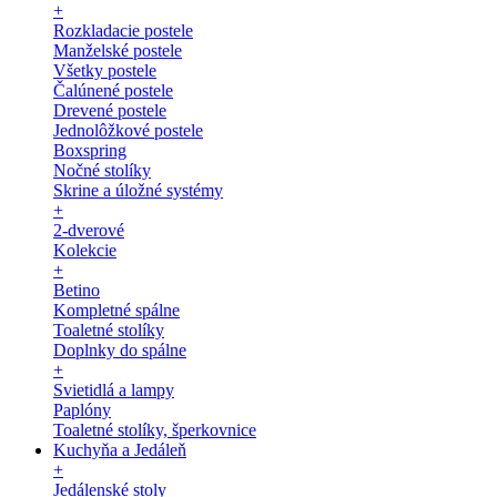
+
Rozkladacie postele
Manželské postele
Všetky postele
Čalúnené postele
Drevené postele
Jednolôžkové postele
Boxspring
Nočné stolíky
Skrine a úložné systémy
+
2-dverové
Kolekcie
+
Betino
Kompletné spálne
Toaletné stolíky
Doplnky do spálne
+
Svietidlá a lampy
Paplóny
Toaletné stolíky, šperkovnice
Kuchyňa a Jedáleň
+
Jedálenské stoly