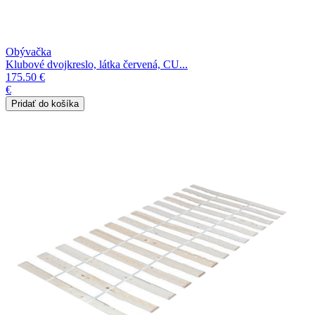
Obývačka
Klubové dvojkreslo, látka červená, CU...
175.50 €
€