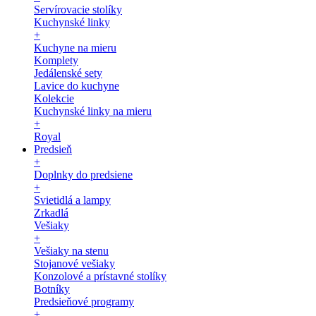
Servírovacie stolíky
Kuchynské linky
+
Kuchyne na mieru
Komplety
Jedálenské sety
Lavice do kuchyne
Kolekcie
Kuchynské linky na mieru
+
Royal
Predsieň
+
Doplnky do predsiene
+
Svietidlá a lampy
Zrkadlá
Vešiaky
+
Vešiaky na stenu
Stojanové vešiaky
Konzolové a prístavné stolíky
Botníky
Predsieňové programy
+