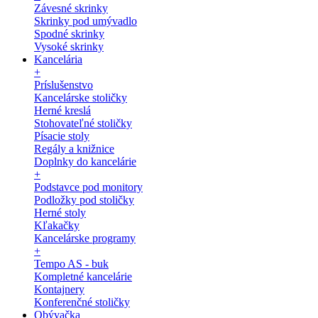
Závesné skrinky
Skrinky pod umývadlo
Spodné skrinky
Vysoké skrinky
Kancelária
+
Príslušenstvo
Kancelárske stoličky
Herné kreslá
Stohovateľné stoličky
Písacie stoly
Regály a knižnice
Doplnky do kancelárie
+
Podstavce pod monitory
Podložky pod stoličky
Herné stoly
Kľakačky
Kancelárske programy
+
Tempo AS - buk
Kompletné kancelárie
Kontajnery
Konferenčné stoličky
Obývačka