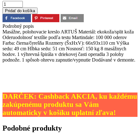
Podrobný popis
Masážne, polohovacie kreslo ARTUŠ Materiál: ekokoža/split koža
Oderuodolnosť textílie podľa testu Martindale: 100 000 oderov
Farba: čierna/čerešňa Rozmery (ŠxHxV): 66x93x110 cm Výška
sedu: 49 cm Hĺbka sedu: 51 cm Nosnosť: 150 kg 8 masážnych
bodov. 1 výhrevná špirála v driekovej časti operadla 3 polohy
podnože. 1 spôsob ohrevu zapnutie/vypnutie Dodávané v demonte.
DARČEK: Cashback AKCIA, ku každému
zakúpenému produktu sa Vám
automaticky v košíku uplatní zľava!
Podobné produkty