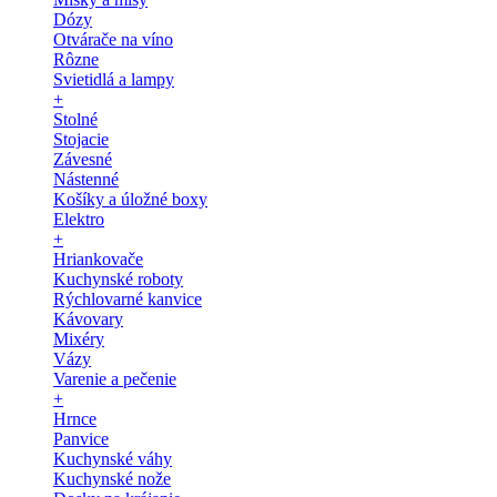
Dózy
Otvárače na víno
Rôzne
Svietidlá a lampy
+
Stolné
Stojacie
Závesné
Nástenné
Košíky a úložné boxy
Elektro
+
Hriankovače
Kuchynské roboty
Rýchlovarné kanvice
Kávovary
Mixéry
Vázy
Varenie a pečenie
+
Hrnce
Panvice
Kuchynské váhy
Kuchynské nože