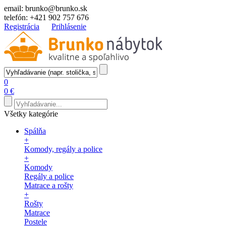
email:
brunko@brunko.sk
telefón:
+421 902 757 676
Registrácia
Prihlásenie
0
0 €
Všetky kategórie
Spálňa
+
Komody, regály a police
+
Komody
Regály a police
Matrace a rošty
+
Rošty
Matrace
Postele