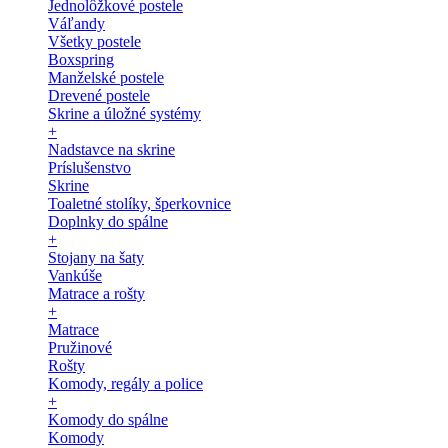
Jednolôžkové postele
Váľandy
Všetky postele
Boxspring
Manželské postele
Drevené postele
Skrine a úložné systémy
+
Nadstavce na skrine
Príslušenstvo
Skrine
Toaletné stolíky, šperkovnice
Doplnky do spálne
+
Stojany na šaty
Vankúše
Matrace a rošty
+
Matrace
Pružinové
Rošty
Komody, regály a police
+
Komody do spálne
Komody