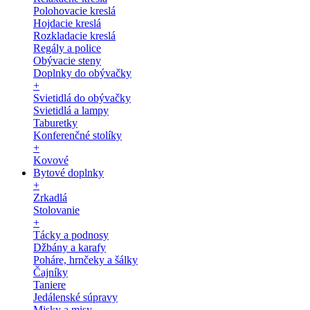
Polohovacie kreslá
Hojdacie kreslá
Rozkladacie kreslá
Regály a police
Obývacie steny
Doplnky do obývačky
+
Svietidlá do obývačky
Svietidlá a lampy
Taburetky
Konferenčné stolíky
+
Kovové
Bytové doplnky
+
Zrkadlá
Stolovanie
+
Tácky a podnosy
Džbány a karafy
Poháre, hrnčeky a šálky
Čajníky
Taniere
Jedálenské súpravy
Misky a misy