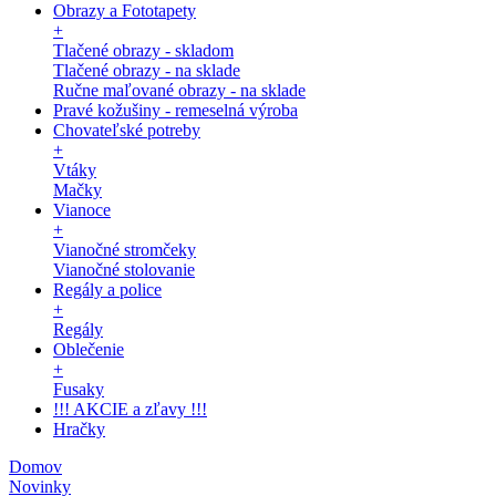
Obrazy a Fototapety
+
Tlačené obrazy - skladom
Tlačené obrazy - na sklade
Ručne maľované obrazy - na sklade
Pravé kožušiny - remeselná výroba
Chovateľské potreby
+
Vtáky
Mačky
Vianoce
+
Vianočné stromčeky
Vianočné stolovanie
Regály a police
+
Regály
Oblečenie
+
Fusaky
!!! AKCIE a zľavy !!!
Hračky
Domov
Novinky