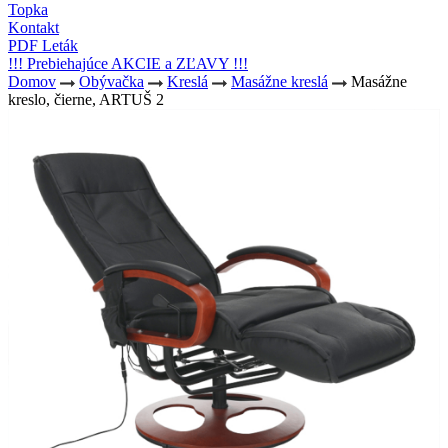
Topka
Kontakt
PDF Leták
!!! Prebiehajúce AKCIE a ZĽAVY !!!
Domov
Obývačka
Kreslá
Masážne kreslá
Masážne
kreslo, čierne, ARTUŠ 2