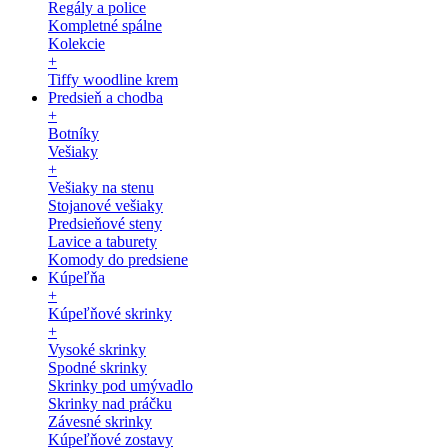
Regály a police
Kompletné spálne
Kolekcie
+
Tiffy woodline krem
Predsieň a chodba
+
Botníky
Vešiaky
+
Vešiaky na stenu
Stojanové vešiaky
Predsieňové steny
Lavice a taburety
Komody do predsiene
Kúpeľňa
+
Kúpeľňové skrinky
+
Vysoké skrinky
Spodné skrinky
Skrinky pod umývadlo
Skrinky nad práčku
Závesné skrinky
Kúpeľňové zostavy