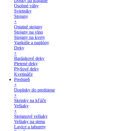
Dosky na krájanie
Osobné váhy
Svietniky
Stojany
+
Ostatné stojany
Stojany na víno
Stojany na kvety
Vankúše a paplóny
Deky
+
Baránkové deky
Pletené deky
Plyšové deky
Kvetináče
Predsieň
+
Doplnky do predsiene
+
Skrinky na kľúče
Vešiaky
+
Stojanové vešiaky
Vešiaky na stenu
Lavice a taburety