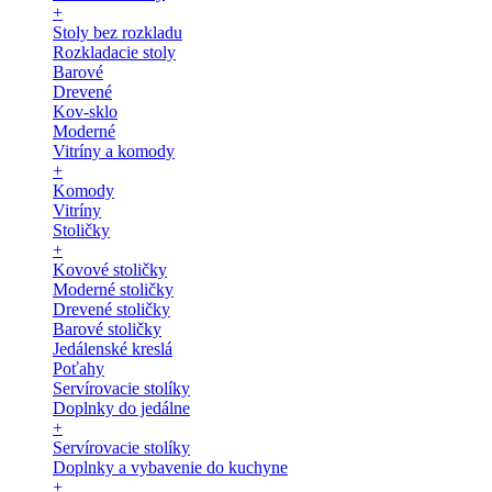
+
Stoly bez rozkladu
Rozkladacie stoly
Barové
Drevené
Kov-sklo
Moderné
Vitríny a komody
+
Komody
Vitríny
Stoličky
+
Kovové stoličky
Moderné stoličky
Drevené stoličky
Barové stoličky
Jedálenské kreslá
Poťahy
Servírovacie stolíky
Doplnky do jedálne
+
Servírovacie stolíky
Doplnky a vybavenie do kuchyne
+