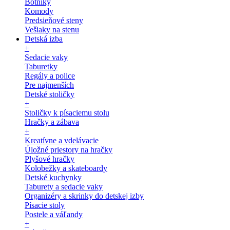
Botníky
Komody
Predsieňové steny
Vešiaky na stenu
Detská izba
+
Sedacie vaky
Taburetky
Regály a police
Pre najmenších
Detské stoličky
+
Stoličky k písaciemu stolu
Hračky a zábava
+
Kreatívne a vdelávacie
Úložné priestory na hračky
Plyšové hračky
Kolobežky a skateboardy
Detské kuchynky
Taburety a sedacie vaky
Organizéry a skrinky do detskej izby
Písacie stoly
Postele a váľandy
+