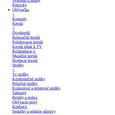
Svietidlá a lampy
Pohovky
Obývačka
+
Komody
Kreslá
+
Dvojkreslá
Relaxačné kreslá
Polohovacie kreslá
Kreslá ušiak k TV
Rozkladacie á
Masážne kreslá
Hojdacie kreslá
Stolíky
+
Tv stolíky
Konferenčné stolíky
Príručné stolíky
Konzolové a prístavné stolíky
Taburety
Regály a police
Obývacie steny
Knižnice
Sedačky a sedacie súpravy