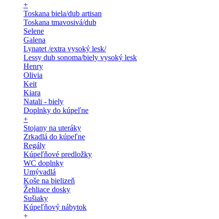
+
Toskana biela/dub artisan
Toskana tmavosivá/dub
Selene
Galena
Lynatet /extra vysoký lesk/
Lessy dub sonoma/biely vysoký lesk
Henry
Olivia
Keit
Kiara
Natali - biely
Doplnky do kúpeľne
+
Stojany na uteráky
Zrkadlá do kúpeľne
Regály
Kúpeľňové predložky
WC doplnky
Umývadlá
Koše na bielizeň
Žehliace dosky
Sušiaky
Kúpeľňový nábytok
+