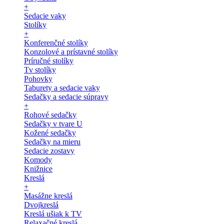
+
Sedacie vaky
Stolíky
+
Konferenčné stolíky
Konzolové a prístavné stolíky
Príručné stolíky
Tv stolíky
Pohovky
Taburety a sedacie vaky
Sedačky a sedacie súpravy
+
Rohové sedačky
Sedačky v tvare U
Kožené sedačky
Sedačky na mieru
Sedacie zostavy
Komody
Knižnice
Kreslá
+
Masážne kreslá
Dvojkreslá
Kreslá ušiak k TV
Relaxačné kreslá