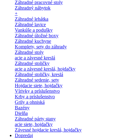
Záhradné pracovné stoly
Záhradný nábytok
+
Záhradné lehátka
Záhradné lavice
Vankúše a podušky
Záhradné úložné boxy
Záhradné kuchyne
Komplety, sety do záhrady
Záhradné stoly
acie a závesné kreslá
Záhradné stoličky
acie a závesné kreslá, hojdačky
Záhradné stoličky, kreslá
Záhradné sedenie, sety
Hojdacie siete, hojdačky
Vírivky a príslušenstvo
Krby a príslušenstvo
Grily a ohniská
Bazény
Dielňa
Záhradné párty stany
acie siete, hojdačky
Závesné hojdacie kreslá, hojdačky
Dopredaj