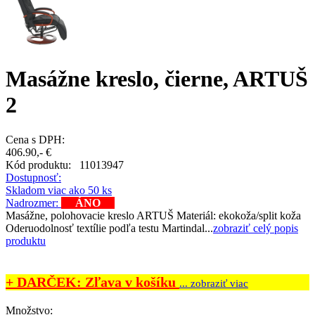
Masážne kreslo, čierne, ARTUŠ
2
Cena s DPH:
406.90,- €
Kód produktu:
11013947
Dostupnosť:
Skladom viac ako 50 ks
Nadrozmer:
ÁNO
Masážne, polohovacie kreslo ARTUŠ Materiál: ekokoža/split koža
Oderuodolnosť textílie podľa testu Martindal...
zobraziť celý popis
produktu
+ DARČEK: Zľava v košíku
... zobraziť viac
Množstvo: