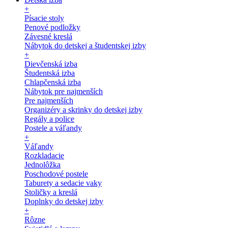
+
Písacie stoly
Penové podložky
Závesné kreslá
Nábytok do detskej a študentskej izby
+
Dievčenská izba
Študentská izba
Chlapčenská izba
Nábytok pre najmenších
Pre najmenších
Organizéry a skrinky do detskej izby
Regály a police
Postele a váľandy
+
Váľandy
Rozkladacie
Jednolôžka
Poschodové postele
Taburety a sedacie vaky
Stoličky a kreslá
Doplnky do detskej izby
+
Rôzne