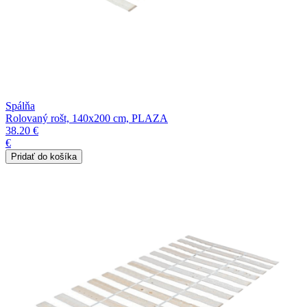
Spálňa
Rolovaný rošt, 140x200 cm, PLAZA
38.20 €
€