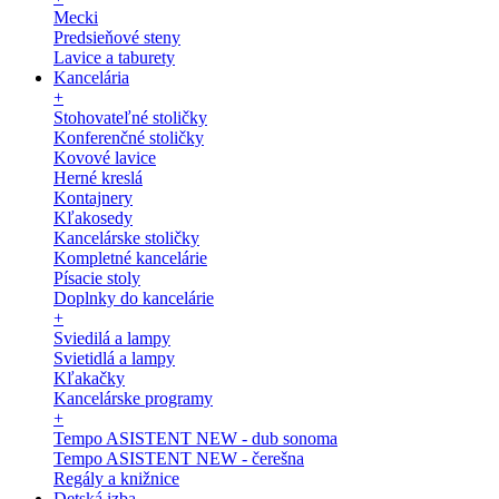
Mecki
Predsieňové steny
Lavice a taburety
Kancelária
+
Stohovateľné stoličky
Konferenčné stoličky
Kovové lavice
Herné kreslá
Kontajnery
Kľakosedy
Kancelárske stoličky
Kompletné kancelárie
Písacie stoly
Doplnky do kancelárie
+
Sviedilá a lampy
Svietidlá a lampy
Kľakačky
Kancelárske programy
+
Tempo ASISTENT NEW - dub sonoma
Tempo ASISTENT NEW - čerešna
Regály a knižnice
Detská izba