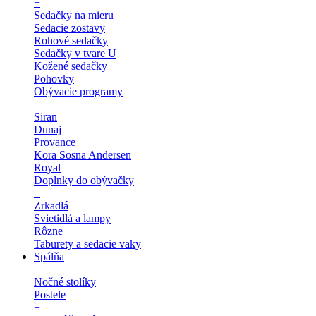
+
Sedačky na mieru
Sedacie zostavy
Rohové sedačky
Sedačky v tvare U
Kožené sedačky
Pohovky
Obývacie programy
+
Siran
Dunaj
Provance
Kora Sosna Andersen
Royal
Doplnky do obývačky
+
Zrkadlá
Svietidlá a lampy
Rôzne
Taburety a sedacie vaky
Spálňa
+
Nočné stolíky
Postele
+