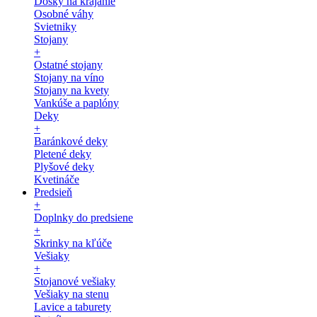
Dosky na krájanie
Osobné váhy
Svietniky
Stojany
+
Ostatné stojany
Stojany na víno
Stojany na kvety
Vankúše a paplóny
Deky
+
Baránkové deky
Pletené deky
Plyšové deky
Kvetináče
Predsieň
+
Doplnky do predsiene
+
Skrinky na kľúče
Vešiaky
+
Stojanové vešiaky
Vešiaky na stenu
Lavice a taburety