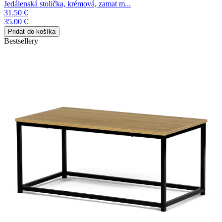
Jedálenská stolička, krémová, zamat m...
31.50 €
35.00 €
Bestsellery