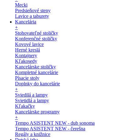
Mecki
Predsieňové steny
Lavice a taburety
Kancelária
+
Stohovateľné stoličky
Konferenčné stoličky
Kovové lavice
Herné kreslá
Kontajnery
Kľakosedy
Kancelárske stoličky
Kompletné kancelárie
Písacie stoly
Doplnky do kancelárie
+
Sviedilá a lampy
Svietidlá a lampy
Kľakačky
Kancelárske programy
+
Tempo ASISTENT NEW - dub sonoma
Tempo ASISTENT NEW - čerešna
Regály a knižnice
Detská izba