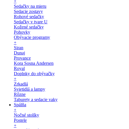
+
Sedačky na mieru
Sedacie zostavy
Rohové sedačky
Sedačky v tvare U
Kožené sedačky
Pohovky
Obývacie programy
+
Siran
Dunaj
Provance
Kora Sosna Andersen
Royal
Doplnky do obývačky
+
Zrkadlá
Svietidlá a lampy
Rôzne
Taburety a sedacie vaky
Spálňa
+
Nočné stolíky
Postele
+