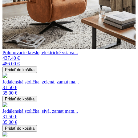
Polohovacie kreslo, elektrické vstava...
437.40 €
486.00 €
Jedálenská stolička, zelená, zamat ma...
31.50 €
35.00 €
Jedálenská stolička, sivá, zamat matn...
31.50 €
35.00 €