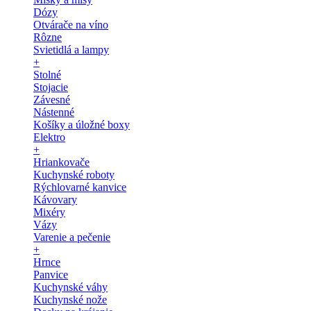
Dózy
Otvárače na víno
Rôzne
Svietidlá a lampy
+
Stolné
Stojacie
Závesné
Nástenné
Košíky a úložné boxy
Elektro
+
Hriankovače
Kuchynské roboty
Rýchlovarné kanvice
Kávovary
Mixéry
Vázy
Varenie a pečenie
+
Hrnce
Panvice
Kuchynské váhy
Kuchynské nože