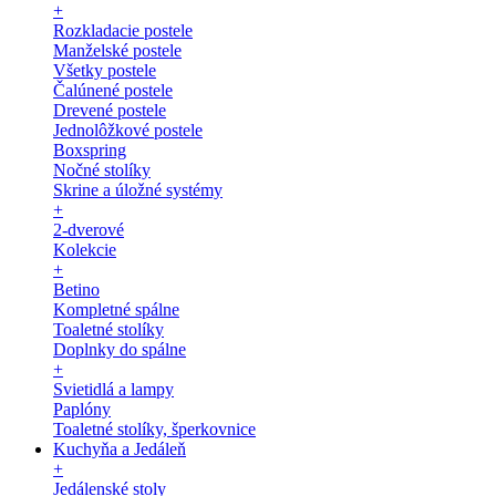
+
Rozkladacie postele
Manželské postele
Všetky postele
Čalúnené postele
Drevené postele
Jednolôžkové postele
Boxspring
Nočné stolíky
Skrine a úložné systémy
+
2-dverové
Kolekcie
+
Betino
Kompletné spálne
Toaletné stolíky
Doplnky do spálne
+
Svietidlá a lampy
Paplóny
Toaletné stolíky, šperkovnice
Kuchyňa a Jedáleň
+
Jedálenské stoly