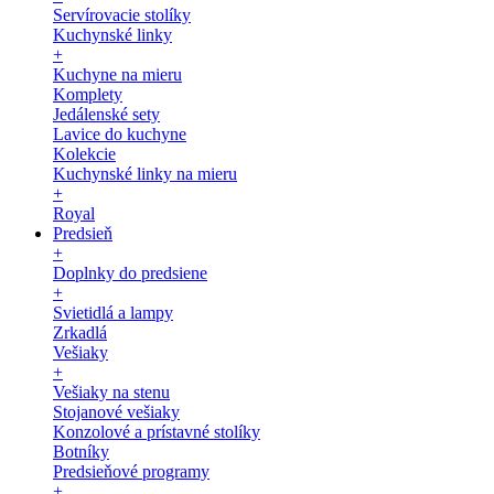
Servírovacie stolíky
Kuchynské linky
+
Kuchyne na mieru
Komplety
Jedálenské sety
Lavice do kuchyne
Kolekcie
Kuchynské linky na mieru
+
Royal
Predsieň
+
Doplnky do predsiene
+
Svietidlá a lampy
Zrkadlá
Vešiaky
+
Vešiaky na stenu
Stojanové vešiaky
Konzolové a prístavné stolíky
Botníky
Predsieňové programy
+