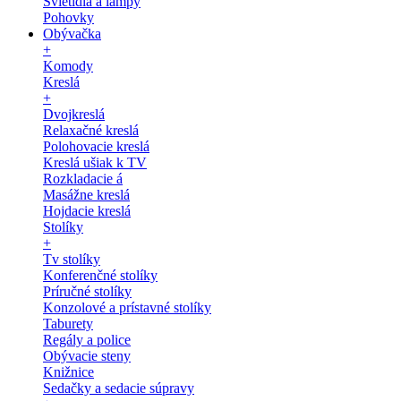
Svietidlá a lampy
Pohovky
Obývačka
+
Komody
Kreslá
+
Dvojkreslá
Relaxačné kreslá
Polohovacie kreslá
Kreslá ušiak k TV
Rozkladacie á
Masážne kreslá
Hojdacie kreslá
Stolíky
+
Tv stolíky
Konferenčné stolíky
Príručné stolíky
Konzolové a prístavné stolíky
Taburety
Regály a police
Obývacie steny
Knižnice
Sedačky a sedacie súpravy