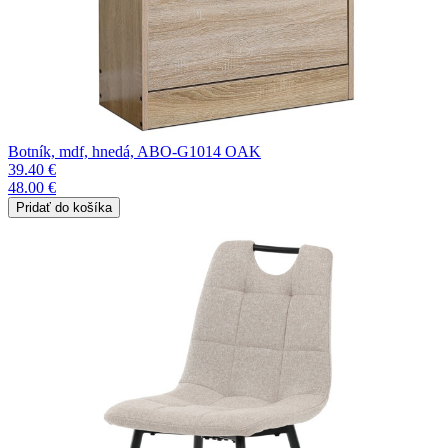
Botník, mdf, hnedá, ABO-G1014 OAK
39.40 €
48.00 €