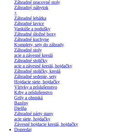
Záhradné pracovné stoly
Záhradný nábytok
+
Záhradné lehátka
Záhradné lavice
Vankúše a podušky
Záhradné úložné boxy
Záhradné kuchyne
Komplety, sety do záhrady
Záhradné stoly
acie a závesné kreslá
Záhradné stoličky
acie a závesné kreslá, hojdačky
Záhradné stoličky, kreslá
Záhradné sedenie, sety
Hojdacie siete, hojdačky
Vírivky a príslušenstvo
Krby a príslušenstvo
Grily a ohniská
Bazény
Dielňa
Záhradné párty stany
acie siete, hojdačky
Závesné hojdacie kreslá, hojdačky
Dopredaj