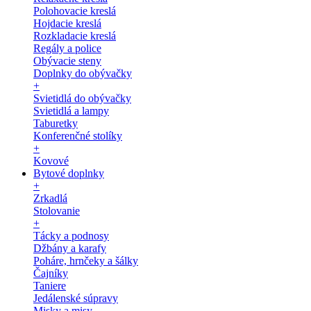
Polohovacie kreslá
Hojdacie kreslá
Rozkladacie kreslá
Regály a police
Obývacie steny
Doplnky do obývačky
+
Svietidlá do obývačky
Svietidlá a lampy
Taburetky
Konferenčné stolíky
+
Kovové
Bytové doplnky
+
Zrkadlá
Stolovanie
+
Tácky a podnosy
Džbány a karafy
Poháre, hrnčeky a šálky
Čajníky
Taniere
Jedálenské súpravy
Misky a misy