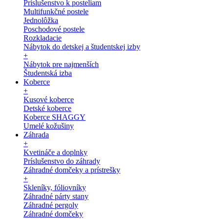
Príslušenstvo k posteliam
Multifunkčné postele
Jednolôžka
Poschodové postele
Rozkladacie
Nábytok do detskej a študentskej izby
+
Nábytok pre najmenších
Študentská izba
Koberce
+
Kusové koberce
Detské koberce
Koberce SHAGGY
Umelé kožušiny
Záhrada
+
Kvetináče a doplnky
Príslušenstvo do záhrady
Záhradné domčeky a prístrešky
+
Skleníky, fóliovníky
Záhradné párty stany
Záhradné pergoly
Záhradné domčeky