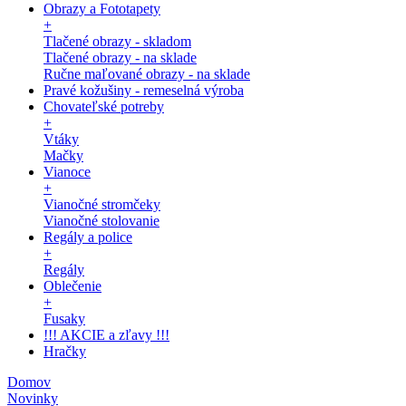
Obrazy a Fototapety
+
Tlačené obrazy - skladom
Tlačené obrazy - na sklade
Ručne maľované obrazy - na sklade
Pravé kožušiny - remeselná výroba
Chovateľské potreby
+
Vtáky
Mačky
Vianoce
+
Vianočné stromčeky
Vianočné stolovanie
Regály a police
+
Regály
Oblečenie
+
Fusaky
!!! AKCIE a zľavy !!!
Hračky
Domov
Novinky