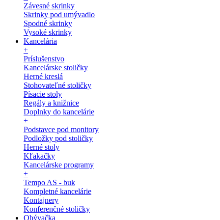
Závesné skrinky
Skrinky pod umývadlo
Spodné skrinky
Vysoké skrinky
Kancelária
+
Príslušenstvo
Kancelárske stoličky
Herné kreslá
Stohovateľné stoličky
Písacie stoly
Regály a knižnice
Doplnky do kancelárie
+
Podstavce pod monitory
Podložky pod stoličky
Herné stoly
Kľakačky
Kancelárske programy
+
Tempo AS - buk
Kompletné kancelárie
Kontajnery
Konferenčné stoličky
Obývačka