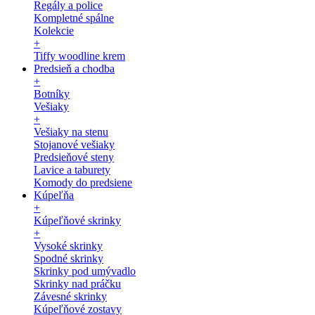
Regály a police
Kompletné spálne
Kolekcie
+
Tiffy woodline krem
Predsieň a chodba
+
Botníky
Vešiaky
+
Vešiaky na stenu
Stojanové vešiaky
Predsieňové steny
Lavice a taburety
Komody do predsiene
Kúpeľňa
+
Kúpeľňové skrinky
+
Vysoké skrinky
Spodné skrinky
Skrinky pod umývadlo
Skrinky nad práčku
Závesné skrinky
Kúpeľňové zostavy