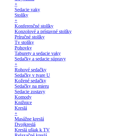
+
Sedacie vaky
Stolíky
+
Konferenčné stolíky
Konzolové a prístavné stolíky
Príručné stolíky
Tv stolíky
Pohovky
Taburety a sedacie vaky
Sedačky a sedacie súpravy
+
Rohové sedačky
Sedačky v tvare U
Kožené sedačky
Sedačky na mieru
Sedacie zostavy
Komody
Knižnice
Kreslá
+
Masážne kreslá
Dvojkreslá
Kreslá ušiak k TV
Relaxačné kreslá