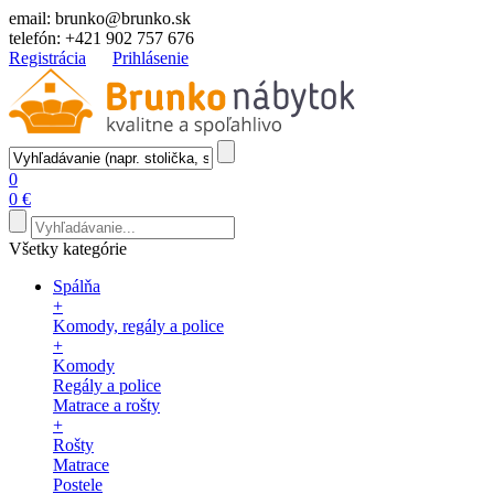
email:
brunko@brunko.sk
telefón:
+421 902 757 676
Registrácia
Prihlásenie
0
0 €
Všetky kategórie
Spálňa
+
Komody, regály a police
+
Komody
Regály a police
Matrace a rošty
+
Rošty
Matrace
Postele