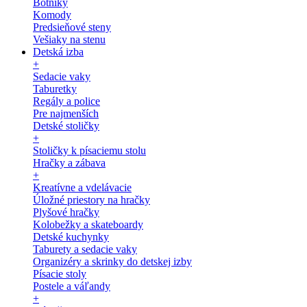
Botníky
Komody
Predsieňové steny
Vešiaky na stenu
Detská izba
+
Sedacie vaky
Taburetky
Regály a police
Pre najmenších
Detské stoličky
+
Stoličky k písaciemu stolu
Hračky a zábava
+
Kreatívne a vdelávacie
Úložné priestory na hračky
Plyšové hračky
Kolobežky a skateboardy
Detské kuchynky
Taburety a sedacie vaky
Organizéry a skrinky do detskej izby
Písacie stoly
Postele a váľandy
+