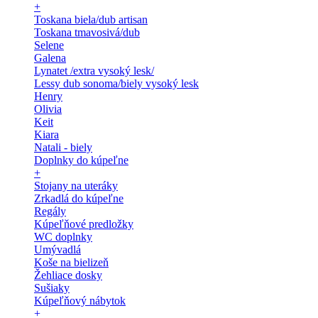
+
Toskana biela/dub artisan
Toskana tmavosivá/dub
Selene
Galena
Lynatet /extra vysoký lesk/
Lessy dub sonoma/biely vysoký lesk
Henry
Olivia
Keit
Kiara
Natali - biely
Doplnky do kúpeľne
+
Stojany na uteráky
Zrkadlá do kúpeľne
Regály
Kúpeľňové predložky
WC doplnky
Umývadlá
Koše na bielizeň
Žehliace dosky
Sušiaky
Kúpeľňový nábytok
+