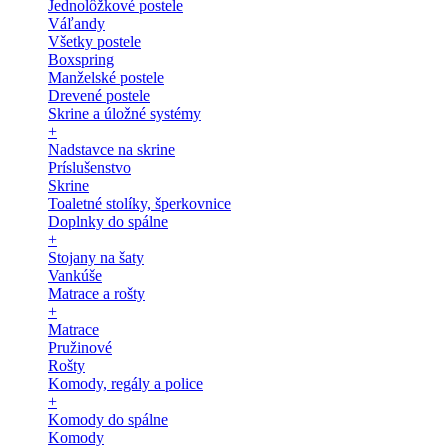
Jednolôžkové postele
Váľandy
Všetky postele
Boxspring
Manželské postele
Drevené postele
Skrine a úložné systémy
+
Nadstavce na skrine
Príslušenstvo
Skrine
Toaletné stolíky, šperkovnice
Doplnky do spálne
+
Stojany na šaty
Vankúše
Matrace a rošty
+
Matrace
Pružinové
Rošty
Komody, regály a police
+
Komody do spálne
Komody