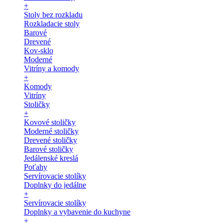
+
Stoly bez rozkladu
Rozkladacie stoly
Barové
Drevené
Kov-sklo
Moderné
Vitríny a komody
+
Komody
Vitríny
Stoličky
+
Kovové stoličky
Moderné stoličky
Drevené stoličky
Barové stoličky
Jedálenské kreslá
Poťahy
Servírovacie stolíky
Doplnky do jedálne
+
Servírovacie stolíky
Doplnky a vybavenie do kuchyne
+