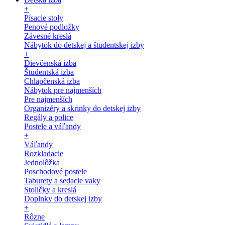
+
Písacie stoly
Penové podložky
Závesné kreslá
Nábytok do detskej a študentskej izby
+
Dievčenská izba
Študentská izba
Chlapčenská izba
Nábytok pre najmenších
Pre najmenších
Organizéry a skrinky do detskej izby
Regály a police
Postele a váľandy
+
Váľandy
Rozkladacie
Jednolôžka
Poschodové postele
Taburety a sedacie vaky
Stoličky a kreslá
Doplnky do detskej izby
+
Rôzne